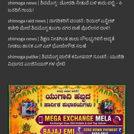
shimoga news | ಶಿವಮೊಗ್ಗ : ಚೋರಡಿ ಸೇತುವೆ ಬಳಿ ಕಾರು ಪಲ್ಟಿ – 6
ಜನರಿಗೆ ಗಾಯ!
shimoga raid news | ನಾಗರಿಕರಿಗೆ ವಂಚನೆ : ರಿಯಲ್ ಎಸ್ಟೇಟ್
ಕಚೇರಿ ಮೇಲೆ ಶಿವಮೊಗ್ಗ ತುಂಗಾ ನಗರ ಠಾಣೆ ಪೊಲೀಸರ ದಾಳಿ!
shimoga news | ಶಿಕ್ಷಣ ನೀತಿಗಿಂತ ಶಾಲಾ ಸೌಲಭ್ಯಗಳಿಗೆ ಆದ್ಯತೆ
ನೀಡಲು ಶಾಸಕ ಎಸ್ ಎಲ್ ಭೋಜೇಗೌಡ ಸಲಹೆ
shimoga palike | ಶಿವಮೊಗ್ಗ ಪಾಲಿಕೆ ಕಮೀಷನರ್ ಸೂಚನೆ : ಯುಜಿಡಿ
ವಿಭಾಗದ ಎಂಜಿನಿಯರ್ ಗಳ ಭೇಟಿ