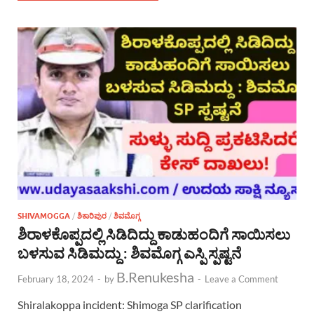
SHIVAMOGGA
/
ಶಿಕಾರಿಪುರ
/
ಶಿವಮೊಗ್ಗ
ಶಿರಾಳಕೊಪ್ಪದಲ್ಲಿ ಸಿಡಿದಿದ್ದು ಕಾಡುಹಂದಿಗೆ ಸಾಯಿಸಲು
ಬಳಸುವ ಸಿಡಿಮದ್ದು : ಶಿವಮೊಗ್ಗ ಎಸ್ಪಿ ಸ್ಪಷ್ಟನೆ
B.Renukesha
February 18, 2024
-
by
-
Leave a Comment
Shiralakoppa incident: Shimoga SP clarification