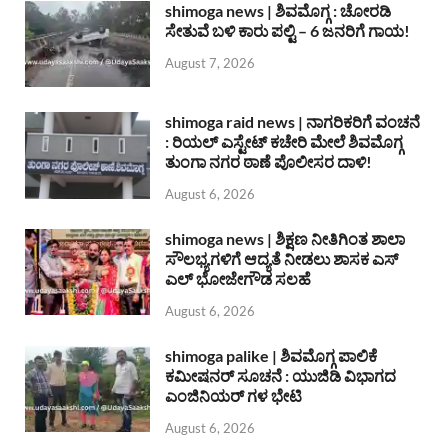
shimoga news | ಶಿವಮೊಗ್ಗ : ಚೋರಡಿ
ಸೇತುವೆ ಬಳಿ ಕಾರು ಪಲ್ಟಿ – 6 ಜನರಿಗೆ ಗಾಯ!
August 7, 2026
shimoga raid news | ನಾಗರಿಕರಿಗೆ ವಂಚನೆ
: ರಿಯಲ್ ಎಸ್ಟೇಟ್ ಕಚೇರಿ ಮೇಲೆ ಶಿವಮೊಗ್ಗ
ತುಂಗಾ ನಗರ ಠಾಣೆ ಪೊಲೀಸರ ದಾಳಿ!
August 6, 2026
shimoga news | ಶಿಕ್ಷಣ ನೀತಿಗಿಂತ ಶಾಲಾ
ಸೌಲಭ್ಯಗಳಿಗೆ ಆದ್ಯತೆ ನೀಡಲು ಶಾಸಕ ಎಸ್
ಎಲ್ ಭೋಜೇಗೌಡ ಸಲಹೆ
August 6, 2026
shimoga palike | ಶಿವಮೊಗ್ಗ ಪಾಲಿಕೆ
ಕಮೀಷನರ್ ಸೂಚನೆ : ಯುಜಿಡಿ ವಿಭಾಗದ
ಎಂಜಿನಿಯರ್ ಗಳ ಭೇಟಿ
August 6, 2026