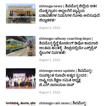
shimoga news | ಶಿವಮೊಗ್ಗ ಜಿಲ್ಲೆಯ ಅತೀ
ದೊಡ್ಡ ಗ್ರಾಪಂ ಅಬ್ಬಲಗೆರೆ ವ್ಯಾಪ್ತಿಯ
ಬಡಾವಣೆಗಳ ನಿವಾಸಿಗಳ ಗೋಳು ಆಲಿಸುವುದೆ
ಜಿಲ್ಲಾಡಳಿತ?
August 6, 2026
shimoga railway coaching depo |
ಶಿವಮೊಗ್ಗ ರೈಲ್ವೆ ಕೋಚಿಂಗ್ ಡಿಪೋ ಕಾಮಗಾರಿ
ಅಂತಿಮ ಹಂತಕ್ಕೆ : ಶೀಘ್ರದಲ್ಲಿಯೇ ಎಕ್ಸ್‌ಪ್ರೆಸ್
ರೈಲುಗಳ ನಿರ್ವಹಣೆ!
August 5, 2026
shimoga news update | ಶಿವಮೊಗ್ಗ |
ರೂಪಕ್ಕಿಂತ ಗುಣವೇ ಆತ್ಮದ ಸ್ಪಂದನ :
ರಾಷ್ಟ್ರೀಯ ಶಿಕ್ಷಣ ಸಮಿತಿ ಅಧ್ಯಕ್ಷ
ಜಿ.ಎಸ್.ನಾರಾಯಣ ರಾವ್
August 5, 2026
shimoga rain news | ಶಿವಮೊಗ್ಗ :