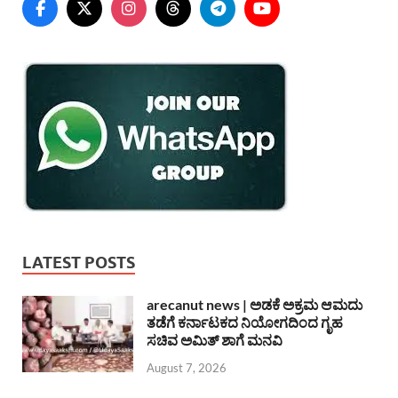
LATEST POSTS
arecanut news | ಅಡಕೆ ಅಕ್ರಮ ಆಮದು
ತಡೆಗೆ ಕರ್ನಾಟಕದ ನಿಯೋಗದಿಂದ ಗೃಹ
ಸಚಿವ ಅಮಿತ್ ಶಾಗೆ ಮನವಿ
August 7, 2026