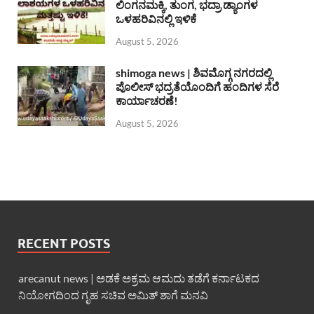
ಲಿಂಗನಮಕ್ಕಿ, ತುಂಗ, ಭದ್ರಾ ಡ್ಯಾಂಗಳ
ಒಳಹರಿವಿನಲ್ಲಿ ಇಳಿಕೆ
August 5, 2026
shimoga news | ಶಿವಮೊಗ್ಗ ನಗರದಲ್ಲಿ
ಪೊಲೀಸ್ ಭದ್ರತೆಯೊಂದಿಗೆ ಹಂದಿಗಳ ಸೆರೆ
ಕಾರ್ಯಾಚರಣೆ!
August 5, 2026
RECENT POSTS
arecanut news | ಅಡಕೆ ಅಕ್ರಮ ಆಮದು ತಡೆಗೆ ಕರ್ನಾಟಕದ
ನಿಯೋಗದಿಂದ ಗೃಹ ಸಚಿವ ಅಮಿತ್ ಶಾಗೆ ಮನವಿ