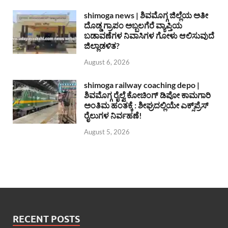
shimoga news | ಶಿವಮೊಗ್ಗ ಜಿಲ್ಲೆಯ ಅತೀ
ದೊಡ್ಡ ಗ್ರಾಪಂ ಅಬ್ಬಲಗೆರೆ ವ್ಯಾಪ್ತಿಯ
ಬಡಾವಣೆಗಳ ನಿವಾಸಿಗಳ ಗೋಳು ಆಲಿಸುವುದೆ
ಜಿಲ್ಲಾಡಳಿತ?
August 6, 2026
shimoga railway coaching depo |
ಶಿವಮೊಗ್ಗ ರೈಲ್ವೆ ಕೋಚಿಂಗ್ ಡಿಪೋ ಕಾಮಗಾರಿ
ಅಂತಿಮ ಹಂತಕ್ಕೆ : ಶೀಘ್ರದಲ್ಲಿಯೇ ಎಕ್ಸ್‌ಪ್ರೆಸ್
ರೈಲುಗಳ ನಿರ್ವಹಣೆ!
August 5, 2026
RECENT POSTS