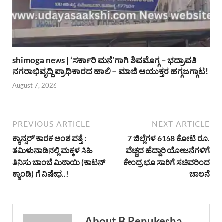
shimoga news | ‘ಸರ್ಕಾರಿ ಮನೆ’ಗಾಗಿ ಶಿವಮೊಗ್ಗ – ಭದ್ರಾವತಿ
ನಗರಾಭಿವೃದ್ದಿ ಪ್ರಾಧಿಕಾರದ ಹಾಲಿ – ಮಾಜಿ ಆಯುಕ್ತರ ಹಗ್ಗಜಗ್ಗಾಟ!
August 7, 2026
PREVIOUS ARTICLE
NEXT ARTICLE
ಕ್ಯಾನ್ಸರ್’ಕಾರಕ ಅಂಶ ಪತ್ತೆ :
7 ಜಿಲ್ಲೆಗಳ 6168 ಕೋಟಿ ರೂ.
ತಮಿಳುನಾಡಿನಲ್ಲಿ ಮಕ್ಕಳ ಸಿಹಿ
ವೆಚ್ಚದ ಹೆದ್ದಾರಿ ಯೋಜನೆಗಳಿಗೆ
ತಿನಿಸು ಬಾಂಬೆ ಮಿಠಾಯಿ (ಕಾಟನ್
ಕೇಂದ್ರ ಭೂ ಸಾರಿಗೆ ಸಚಿವರಿಂದ
ಕ್ಯಾಂಡಿ) ಗೆ ನಿಷೇಧ..!
ಚಾಲನೆ
About B.Renukesha