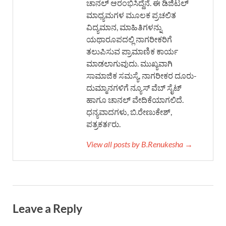
ಚಾನಲ್ ಆರಂಭಿಸಿದ್ದೆನೆ. ಈ ಡಿಜಿಟಲ್
ಮಾಧ್ಯಮಗಳ ಮೂಲಕ ಪ್ರಚಲಿತ
ವಿದ್ಯಮಾನ, ಮಾಹಿತಿಗಳನ್ನು
ಯಥಾರೂಪದಲ್ಲಿ ನಾಗರೀಕರಿಗೆ
ತಲುಪಿಸುವ ಪ್ರಾಮಾಣಿಕ ಕಾರ್ಯ
ಮಾಡಲಾಗುವುದು. ಮುಖ್ಯವಾಗಿ
ಸಾಮಾಜಿಕ ಸಮಸ್ಯೆ, ನಾಗರೀಕರ ದೂರು-
ದುಮ್ಮಾನಗಳಿಗೆ ನ್ಯೂಸ್ ವೆಬ್ ಸೈಟ್
ಹಾಗೂ ಚಾನಲ್ ವೇದಿಕೆಯಾಗಲಿದೆ.
ಧನ್ಯವಾದಗಳು, ಬಿ.ರೇಣುಕೇಶ್,
ಪತ್ರಕರ್ತರು.
View all posts by B.Renukesha →
Leave a Reply