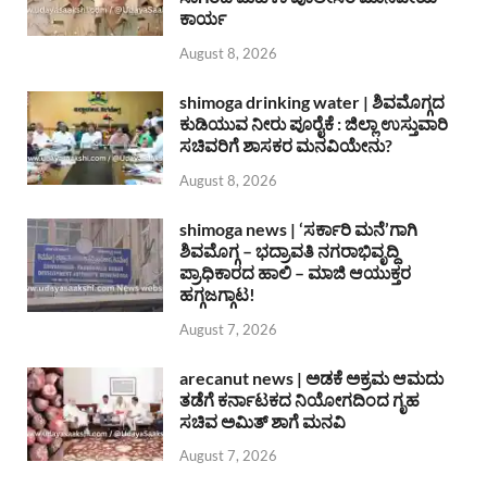
ಕಾರ್ಯ
August 8, 2026
shimoga drinking water | ಶಿವಮೊಗ್ಗದ
ಕುಡಿಯುವ ನೀರು ಪೂರೈಕೆ : ಜಿಲ್ಲಾ ಉಸ್ತುವಾರಿ
ಸಚಿವರಿಗೆ ಶಾಸಕರ ಮನವಿಯೇನು?
August 8, 2026
shimoga news | ‘ಸರ್ಕಾರಿ ಮನೆ’ಗಾಗಿ
ಶಿವಮೊಗ್ಗ – ಭದ್ರಾವತಿ ನಗರಾಭಿವೃದ್ದಿ
ಪ್ರಾಧಿಕಾರದ ಹಾಲಿ – ಮಾಜಿ ಆಯುಕ್ತರ
ಹಗ್ಗಜಗ್ಗಾಟ!
August 7, 2026
arecanut news | ಅಡಕೆ ಅಕ್ರಮ ಆಮದು
ತಡೆಗೆ ಕರ್ನಾಟಕದ ನಿಯೋಗದಿಂದ ಗೃಹ
ಸಚಿವ ಅಮಿತ್ ಶಾಗೆ ಮನವಿ
August 7, 2026