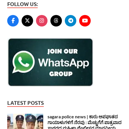
FOLLOW US:
LATEST POSTS
sagara police news | ಕಾರು ಅಪಘಾತದ
ಗಾಯಾಳುಗಳಿಗೆ ನೆರವು : ಮೆಚ್ಚುಗೆಗೆ ಪಾತ್ರವಾದ
ಸಾಗರದ ಮಹಿಳಾ ಪೊಲೀಸರ ಮಾನವೀಯ