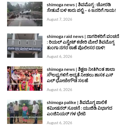
shimoga news | ಶಿವಮೊಗ್ಗ : ಚೋರಡಿ
ಸೇತುವೆ ಬಳಿ ಕಾರು ಪಲ್ಟಿ – 6 ಜನರಿಗೆ ಗಾಯ!
August 7, 2026
shimoga raid news | ನಾಗರಿಕರಿಗೆ ವಂಚನೆ
: ರಿಯಲ್ ಎಸ್ಟೇಟ್ ಕಚೇರಿ ಮೇಲೆ ಶಿವಮೊಗ್ಗ
ತುಂಗಾ ನಗರ ಠಾಣೆ ಪೊಲೀಸರ ದಾಳಿ!
August 6, 2026
shimoga news | ಶಿಕ್ಷಣ ನೀತಿಗಿಂತ ಶಾಲಾ
ಸೌಲಭ್ಯಗಳಿಗೆ ಆದ್ಯತೆ ನೀಡಲು ಶಾಸಕ ಎಸ್
ಎಲ್ ಭೋಜೇಗೌಡ ಸಲಹೆ
August 6, 2026
shimoga palike | ಶಿವಮೊಗ್ಗ ಪಾಲಿಕೆ
ಕಮೀಷನರ್ ಸೂಚನೆ : ಯುಜಿಡಿ ವಿಭಾಗದ
ಎಂಜಿನಿಯರ್ ಗಳ ಭೇಟಿ
August 6, 2026