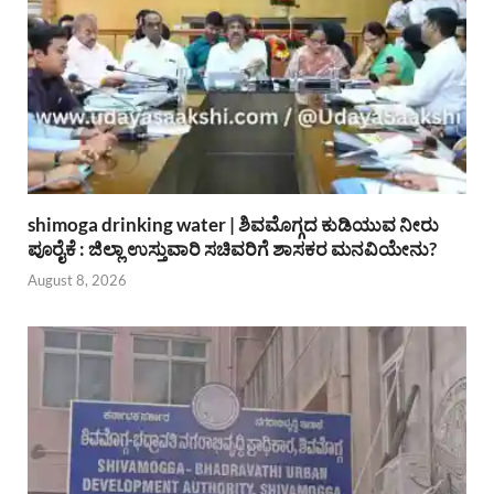
shimoga drinking water | ಶಿವಮೊಗ್ಗದ ಕುಡಿಯುವ ನೀರು
ಪೂರೈಕೆ : ಜಿಲ್ಲಾ ಉಸ್ತುವಾರಿ ಸಚಿವರಿಗೆ ಶಾಸಕರ ಮನವಿಯೇನು?
August 8, 2026