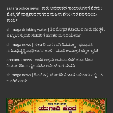
sagara police news | ಕಾರು ಅಪಘಾತದ ಗಾಯಾಳುಗಳಿಗೆ ನೆರವು :
ಮೆಚ್ಚುಗೆಗೆ ಪಾತ್ರವಾದ ಸಾಗರದ ಮಹಿಳಾ ಪೊಲೀಸರ ಮಾನವೀಯ
ಕಾರ್ಯ
shimoga drinking water | ಶಿವಮೊಗ್ಗದ ಕುಡಿಯುವ ನೀರು ಪೂರೈಕೆ :
ಜಿಲ್ಲಾ ಉಸ್ತುವಾರಿ ಸಚಿವರಿಗೆ ಶಾಸಕರ ಮನವಿಯೇನು?
shimoga news | ‘ಸರ್ಕಾರಿ ಮನೆ’ಗಾಗಿ ಶಿವಮೊಗ್ಗ – ಭದ್ರಾವತಿ
ನಗರಾಭಿವೃದ್ದಿ ಪ್ರಾಧಿಕಾರದ ಹಾಲಿ – ಮಾಜಿ ಆಯುಕ್ತರ ಹಗ್ಗಜಗ್ಗಾಟ!
arecanut news | ಅಡಕೆ ಅಕ್ರಮ ಆಮದು ತಡೆಗೆ ಕರ್ನಾಟಕದ
ನಿಯೋಗದಿಂದ ಗೃಹ ಸಚಿವ ಅಮಿತ್ ಶಾಗೆ ಮನವಿ
shimoga news | ಶಿವಮೊಗ್ಗ : ಚೋರಡಿ ಸೇತುವೆ ಬಳಿ ಕಾರು ಪಲ್ಟಿ – 6
ಜನರಿಗೆ ಗಾಯ!