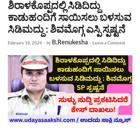
ಶಿರಾಳಕೊಪ್ಪದಲ್ಲಿ ಸಿಡಿದಿದ್ದು
ಕಾಡುಹಂದಿಗೆ ಸಾಯಿಸಲು ಬಳಸುವ
ಸಿಡಿಮದ್ದು : ಶಿವಮೊಗ್ಗ ಎಸ್ಪಿ ಸ್ಪಷ್ಟನೆ
B.Renukesha
February 18, 2024
-
by
-
Leave a Comment