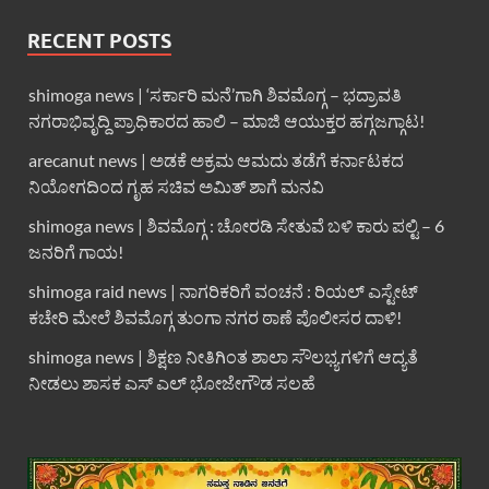
RECENT POSTS
shimoga news | ‘ಸರ್ಕಾರಿ ಮನೆ’ಗಾಗಿ ಶಿವಮೊಗ್ಗ – ಭದ್ರಾವತಿ
ನಗರಾಭಿವೃದ್ದಿ ಪ್ರಾಧಿಕಾರದ ಹಾಲಿ – ಮಾಜಿ ಆಯುಕ್ತರ ಹಗ್ಗಜಗ್ಗಾಟ!
arecanut news | ಅಡಕೆ ಅಕ್ರಮ ಆಮದು ತಡೆಗೆ ಕರ್ನಾಟಕದ
ನಿಯೋಗದಿಂದ ಗೃಹ ಸಚಿವ ಅಮಿತ್ ಶಾಗೆ ಮನವಿ
shimoga news | ಶಿವಮೊಗ್ಗ : ಚೋರಡಿ ಸೇತುವೆ ಬಳಿ ಕಾರು ಪಲ್ಟಿ – 6
ಜನರಿಗೆ ಗಾಯ!
shimoga raid news | ನಾಗರಿಕರಿಗೆ ವಂಚನೆ : ರಿಯಲ್ ಎಸ್ಟೇಟ್
ಕಚೇರಿ ಮೇಲೆ ಶಿವಮೊಗ್ಗ ತುಂಗಾ ನಗರ ಠಾಣೆ ಪೊಲೀಸರ ದಾಳಿ!
shimoga news | ಶಿಕ್ಷಣ ನೀತಿಗಿಂತ ಶಾಲಾ ಸೌಲಭ್ಯಗಳಿಗೆ ಆದ್ಯತೆ
ನೀಡಲು ಶಾಸಕ ಎಸ್ ಎಲ್ ಭೋಜೇಗೌಡ ಸಲಹೆ