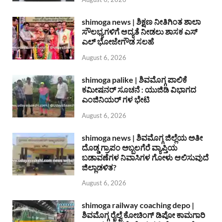
shimoga news | ಶಿಕ್ಷಣ ನೀತಿಗಿಂತ ಶಾಲಾ
ಸೌಲಭ್ಯಗಳಿಗೆ ಆದ್ಯತೆ ನೀಡಲು ಶಾಸಕ ಎಸ್
ಎಲ್ ಭೋಜೇಗೌಡ ಸಲಹೆ
August 6, 2026
shimoga palike | ಶಿವಮೊಗ್ಗ ಪಾಲಿಕೆ
ಕಮೀಷನರ್ ಸೂಚನೆ : ಯುಜಿಡಿ ವಿಭಾಗದ
ಎಂಜಿನಿಯರ್ ಗಳ ಭೇಟಿ
August 6, 2026
shimoga news | ಶಿವಮೊಗ್ಗ ಜಿಲ್ಲೆಯ ಅತೀ
ದೊಡ್ಡ ಗ್ರಾಪಂ ಅಬ್ಬಲಗೆರೆ ವ್ಯಾಪ್ತಿಯ
ಬಡಾವಣೆಗಳ ನಿವಾಸಿಗಳ ಗೋಳು ಆಲಿಸುವುದೆ
ಜಿಲ್ಲಾಡಳಿತ?
August 6, 2026
shimoga railway coaching depo |
ಶಿವಮೊಗ್ಗ ರೈಲ್ವೆ ಕೋಚಿಂಗ್ ಡಿಪೋ ಕಾಮಗಾರಿ