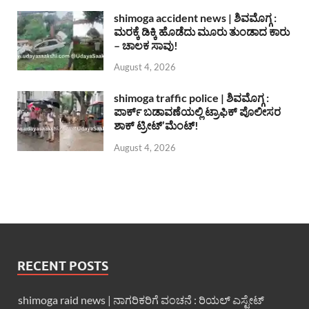
shimoga accident news | ಶಿವಮೊಗ್ಗ :
ಮರಕ್ಕೆ ಡಿಕ್ಕಿ ಹೊಡೆದು ಮೂರು ತುಂಡಾದ ಕಾರು
– ಚಾಲಕ ಸಾವು!
August 4, 2026
shimoga traffic police | ಶಿವಮೊಗ್ಗ :
ಪಾರ್ಕ್ ಬಡಾವಣೆಯಲ್ಲಿ ಟ್ರಾಫಿಕ್ ಪೊಲೀಸರ
ಶಾಕ್ ಟ್ರೀಟ್’ಮೆಂಟ್!
August 4, 2026
RECENT POSTS
shimoga raid news | ನಾಗರಿಕರಿಗೆ ವಂಚನೆ : ರಿಯಲ್ ಎಸ್ಟೇಟ್