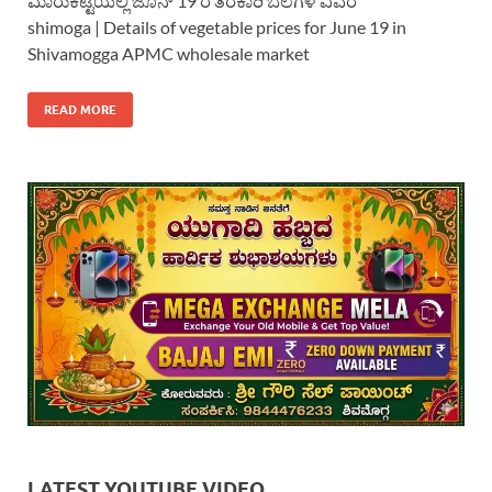
ಮಾರುಕಟ್ಟೆಯಲ್ಲಿ ಜೂನ್ 19 ರ ತರಕಾರಿ ಬೆಲೆಗಳ ವಿವರ
shimoga | Details of vegetable prices for June 19 in
Shivamogga APMC wholesale market
READ MORE
LATEST YOUTUBE VIDEO