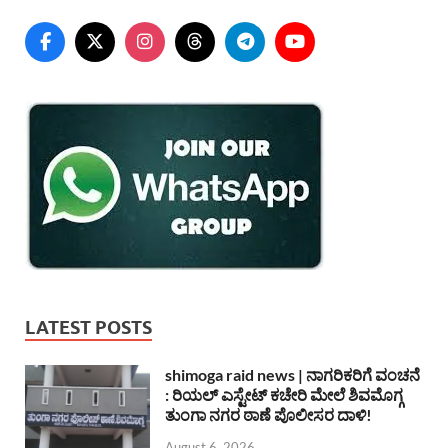
LATEST POSTS
shimoga raid news | ನಾಗರಿಕರಿಗೆ ವಂಚನೆ
: ರಿಯಲ್ ಎಸ್ಟೇಟ್ ಕಚೇರಿ ಮೇಲೆ ಶಿವಮೊಗ್ಗ
ತುಂಗಾ ನಗರ ಠಾಣೆ ಪೊಲೀಸರ ದಾಳಿ!
August 6, 2026