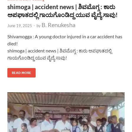
shimoga | accident news | ಶಿವಮೊಗ್ಗ : ಕಾರು
ಅಪಘಾತದಲ್ಲಿ ಗಾಯಗೊಂಡಿದ್ದ ಯುವ ವೈದ್ಯೆ ಸಾವು!
B. Renukesha
June 19, 2025
-
by
Shivamogga : A young doctor injured in a car accident has
died!
shimoga | accident news | ಶಿವಮೊಗ್ಗ : ಕಾರು ಅಪಘಾತದಲ್ಲಿ
ಗಾಯಗೊಂಡಿದ್ದ ಯುವ ವೈದ್ಯೆ ಸಾವು!
READ MORE