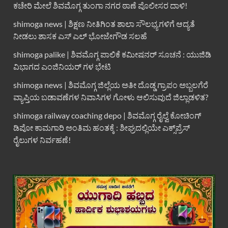
ಕಚೇರಿ ಮೇಲೆ ಶಿವಮೊಗ್ಗ ತುಂಗಾ ನಗರ ಠಾಣೆ ಪೊಲೀಸರ ದಾಳಿ!
shimoga news | ಶಿಕ್ಷಣ ನೀತಿಗಿಂತ ಶಾಲಾ ಸೌಲಭ್ಯಗಳಿಗೆ ಆದ್ಯತೆ
ನೀಡಲು ಶಾಸಕ ಎಸ್ ಎಲ್ ಭೋಜೇಗೌಡ ಸಲಹೆ
shimoga palike | ಶಿವಮೊಗ್ಗ ಪಾಲಿಕೆ ಕಮೀಷನರ್ ಸೂಚನೆ : ಯುಜಿಡಿ
ವಿಭಾಗದ ಎಂಜಿನಿಯರ್ ಗಳ ಭೇಟಿ
shimoga news | ಶಿವಮೊಗ್ಗ ಜಿಲ್ಲೆಯ ಅತೀ ದೊಡ್ಡ ಗ್ರಾಪಂ ಅಬ್ಬಲಗೆರೆ
ವ್ಯಾಪ್ತಿಯ ಬಡಾವಣೆಗಳ ನಿವಾಸಿಗಳ ಗೋಳು ಆಲಿಸುವುದೆ ಜಿಲ್ಲಾಡಳಿತ?
shimoga railway coaching depo | ಶಿವಮೊಗ್ಗ ರೈಲ್ವೆ ಕೋಚಿಂಗ್
ಡಿಪೋ ಕಾಮಗಾರಿ ಅಂತಿಮ ಹಂತಕ್ಕೆ : ಶೀಘ್ರದಲ್ಲಿಯೇ ಎಕ್ಸ್‌ಪ್ರೆಸ್
ರೈಲುಗಳ ನಿರ್ವಹಣೆ!