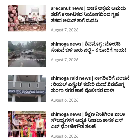
arecanut news | ಅಡಕೆ ಅಕ್ರಮ ಆಮದು
ತಡೆಗೆ ಕರ್ನಾಟಕದ ನಿಯೋಗದಿಂದ ಗೃಹ
ಸಚಿವ ಅಮಿತ್ ಶಾಗೆ ಮನವಿ
August 7, 2026
shimoga news | ಶಿವಮೊಗ್ಗ : ಚೋರಡಿ
ಸೇತುವೆ ಬಳಿ ಕಾರು ಪಲ್ಟಿ – 6 ಜನರಿಗೆ ಗಾಯ!
August 7, 2026
shimoga raid news | ನಾಗರಿಕರಿಗೆ ವಂಚನೆ
: ರಿಯಲ್ ಎಸ್ಟೇಟ್ ಕಚೇರಿ ಮೇಲೆ ಶಿವಮೊಗ್ಗ
ತುಂಗಾ ನಗರ ಠಾಣೆ ಪೊಲೀಸರ ದಾಳಿ!
August 6, 2026
shimoga news | ಶಿಕ್ಷಣ ನೀತಿಗಿಂತ ಶಾಲಾ
ಸೌಲಭ್ಯಗಳಿಗೆ ಆದ್ಯತೆ ನೀಡಲು ಶಾಸಕ ಎಸ್
ಎಲ್ ಭೋಜೇಗೌಡ ಸಲಹೆ
August 6, 2026