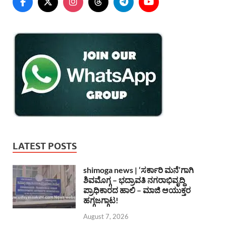
LATEST POSTS
shimoga news | ‘ಸರ್ಕಾರಿ ಮನೆ’ಗಾಗಿ
ಶಿವಮೊಗ್ಗ – ಭದ್ರಾವತಿ ನಗರಾಭಿವೃದ್ದಿ
ಪ್ರಾಧಿಕಾರದ ಹಾಲಿ – ಮಾಜಿ ಆಯುಕ್ತರ
ಹಗ್ಗಜಗ್ಗಾಟ!
August 7, 2026