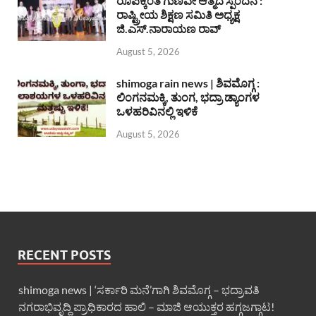
ರೂಪಕ್ಕಿಂತ ಗುಣವೇ ಆತ್ಮದ ಸ್ಪಂದನ :
ರಾಷ್ಟ್ರೀಯ ಶಿಕ್ಷಣ ಸಮಿತಿ ಅಧ್ಯಕ್ಷ
ಜಿ.ಎಸ್.ನಾರಾಯಣ ರಾವ್
August 5, 2026
shimoga rain news | ಶಿವಮೊಗ್ಗ :
ಲಿಂಗನಮಕ್ಕಿ, ತುಂಗ, ಭದ್ರಾ ಡ್ಯಾಂಗಳ
ಒಳಹರಿವಿನಲ್ಲಿ ಇಳಿಕೆ
August 5, 2026
RECENT POSTS
shimoga news | ‘ಸರ್ಕಾರಿ ಮನೆ’ಗಾಗಿ ಶಿವಮೊಗ್ಗ – ಭದ್ರಾವತಿ
ನಗರಾಭಿವೃದ್ದಿ ಪ್ರಾಧಿಕಾರದ ಹಾಲಿ – ಮಾಜಿ ಆಯುಕ್ತರ ಹಗ್ಗಜಗ್ಗಾಟ!