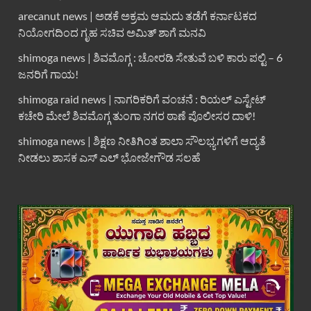
arecanut news | ಅಡಕೆ ಅಕ್ರಮ ಆಮದು ತಡೆಗೆ ಕರ್ನಾಟಕದ
ನಿಯೋಗದಿಂದ ಗೃಹ ಸಚಿವ ಅಮಿತ್ ಶಾಗೆ ಮನವಿ
shimoga news | ಶಿವಮೊಗ್ಗ : ಚೋರಡಿ ಸೇತುವೆ ಬಳಿ ಕಾರು ಪಲ್ಟಿ – 6
ಜನರಿಗೆ ಗಾಯ!
shimoga raid news | ನಾಗರಿಕರಿಗೆ ವಂಚನೆ : ರಿಯಲ್ ಎಸ್ಟೇಟ್
ಕಚೇರಿ ಮೇಲೆ ಶಿವಮೊಗ್ಗ ತುಂಗಾ ನಗರ ಠಾಣೆ ಪೊಲೀಸರ ದಾಳಿ!
shimoga news | ಶಿಕ್ಷಣ ನೀತಿಗಿಂತ ಶಾಲಾ ಸೌಲಭ್ಯಗಳಿಗೆ ಆದ್ಯತೆ
ನೀಡಲು ಶಾಸಕ ಎಸ್ ಎಲ್ ಭೋಜೇಗೌಡ ಸಲಹೆ