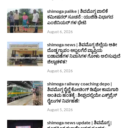
shimoga palike | ಶಿವಮೊಗ್ಗ ಪಾಲಿಕೆ
ಕಮೀಷನರ್ ಸೂಚನೆ : ಯುಜಿಡಿ ವಿಭಾಗದ
ಎಂಜಿನಿಯರ್ ಗಳ ಭೇಟಿ
August 6, 2026
shimoga news | ಶಿವಮೊಗ್ಗ ಜಿಲ್ಲೆಯ ಅತೀ
ದೊಡ್ಡ ಗ್ರಾಪಂ ಅಬ್ಬಲಗೆರೆ ವ್ಯಾಪ್ತಿಯ
ಬಡಾವಣೆಗಳ ನಿವಾಸಿಗಳ ಗೋಳು ಆಲಿಸುವುದೆ
ಜಿಲ್ಲಾಡಳಿತ?
August 6, 2026
shimoga railway coaching depo |
ಶಿವಮೊಗ್ಗ ರೈಲ್ವೆ ಕೋಚಿಂಗ್ ಡಿಪೋ ಕಾಮಗಾರಿ
ಅಂತಿಮ ಹಂತಕ್ಕೆ : ಶೀಘ್ರದಲ್ಲಿಯೇ ಎಕ್ಸ್‌ಪ್ರೆಸ್
ರೈಲುಗಳ ನಿರ್ವಹಣೆ!
August 5, 2026
shimoga news update | ಶಿವಮೊಗ್ಗ |