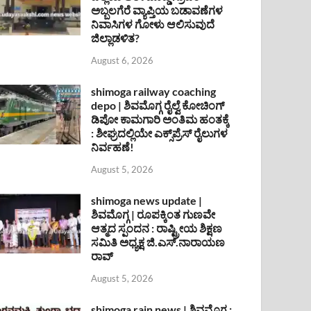
ಅಬ್ಬಲಗೆರೆ ವ್ಯಾಪ್ತಿಯ ಬಡಾವಣೆಗಳ
ನಿವಾಸಿಗಳ ಗೋಳು ಆಲಿಸುವುದೆ
ಜಿಲ್ಲಾಡಳಿತ?
August 6, 2026
shimoga railway coaching
depo | ಶಿವಮೊಗ್ಗ ರೈಲ್ವೆ ಕೋಚಿಂಗ್
ಡಿಪೋ ಕಾಮಗಾರಿ ಅಂತಿಮ ಹಂತಕ್ಕೆ
: ಶೀಘ್ರದಲ್ಲಿಯೇ ಎಕ್ಸ್‌ಪ್ರೆಸ್ ರೈಲುಗಳ
ನಿರ್ವಹಣೆ!
August 5, 2026
shimoga news update |
ಶಿವಮೊಗ್ಗ | ರೂಪಕ್ಕಿಂತ ಗುಣವೇ
ಆತ್ಮದ ಸ್ಪಂದನ : ರಾಷ್ಟ್ರೀಯ ಶಿಕ್ಷಣ
ಸಮಿತಿ ಅಧ್ಯಕ್ಷ ಜಿ.ಎಸ್.ನಾರಾಯಣ
ರಾವ್
August 5, 2026
shimoga rain news | ಶಿವಮೊಗ್ಗ :