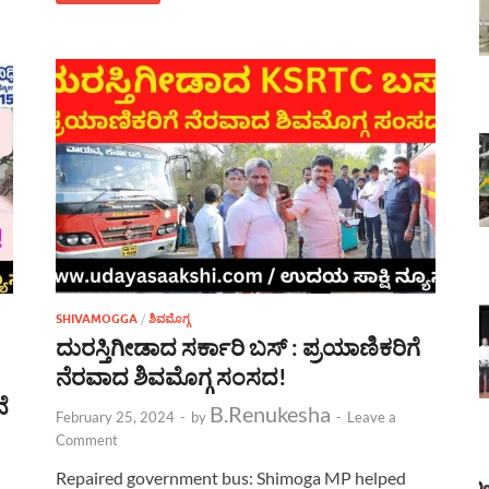
SHIVAMOGGA
/
ಶಿವಮೊಗ್ಗ
ದುರಸ್ತಿಗೀಡಾದ ಸರ್ಕಾರಿ ಬಸ್ : ಪ್ರಯಾಣಿಕರಿಗೆ
ನೆರವಾದ ಶಿವಮೊಗ್ಗ ಸಂಸದ!
ೆ
B.Renukesha
February 25, 2024
-
by
-
Leave a
Comment
Repaired government bus: Shimoga MP helped