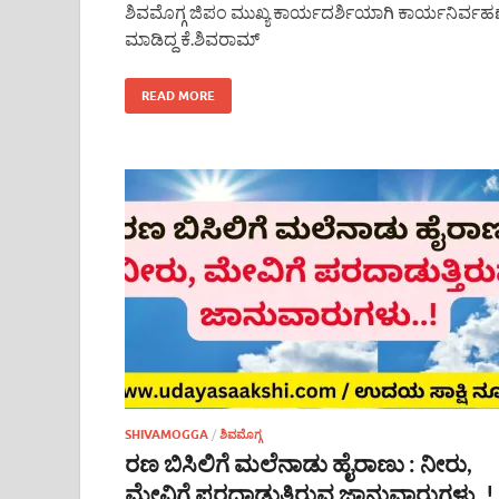
ಶಿವಮೊಗ್ಗ ಜಿಪಂ ಮುಖ್ಯ ಕಾರ್ಯದರ್ಶಿಯಾಗಿ ಕಾರ್ಯನಿರ್ವಹ
ಮಾಡಿದ್ದ ಕೆ.ಶಿವರಾಮ್
READ MORE
SHIVAMOGGA
/
ಶಿವಮೊಗ್ಗ
ರಣ ಬಿಸಿಲಿಗೆ ಮಲೆನಾಡು ಹೈರಾಣು : ನೀರು,
ಮೇವಿಗೆ ಪರದಾಡುತ್ತಿರುವ ಜಾನುವಾರುಗಳು..!