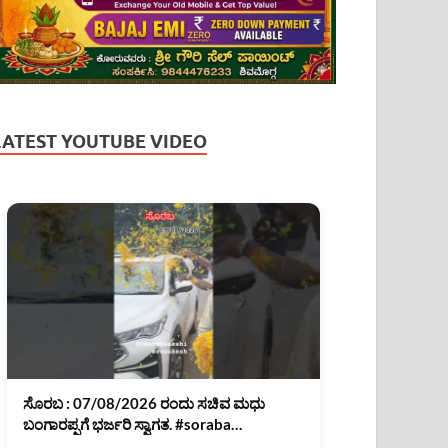
LATEST YOUTUBE VIDEO
ಸೊರಬ : 07/08/2026 ರಂದು ಸಚಿವ ಮಧು
ಬಂಗಾರಪ್ಪಗೆ ಭರ್ಜರಿ ಸ್ವಾಗತ. #soraba
#MadhuBangarappa #shimoga #shorts