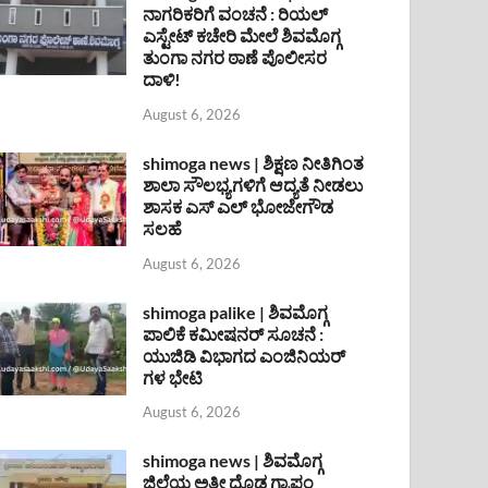
ನಾಗರಿಕರಿಗೆ ವಂಚನೆ : ರಿಯಲ್
ಎಸ್ಟೇಟ್ ಕಚೇರಿ ಮೇಲೆ ಶಿವಮೊಗ್ಗ
ತುಂಗಾ ನಗರ ಠಾಣೆ ಪೊಲೀಸರ
ದಾಳಿ!
August 6, 2026
shimoga news | ಶಿಕ್ಷಣ ನೀತಿಗಿಂತ
ಶಾಲಾ ಸೌಲಭ್ಯಗಳಿಗೆ ಆದ್ಯತೆ ನೀಡಲು
ಶಾಸಕ ಎಸ್ ಎಲ್ ಭೋಜೇಗೌಡ
ಸಲಹೆ
August 6, 2026
shimoga palike | ಶಿವಮೊಗ್ಗ
ಪಾಲಿಕೆ ಕಮೀಷನರ್ ಸೂಚನೆ :
ಯುಜಿಡಿ ವಿಭಾಗದ ಎಂಜಿನಿಯರ್
ಗಳ ಭೇಟಿ
August 6, 2026
shimoga news | ಶಿವಮೊಗ್ಗ
ಜಿಲ್ಲೆಯ ಅತೀ ದೊಡ್ಡ ಗ್ರಾಪಂ