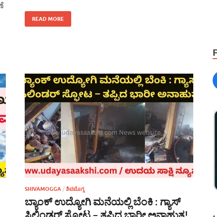
ಣೆ
READ MORE
SHIVAMOGGA
/
ಶಿವಮೊಗ್ಗ
ಬ್ಯಾಂಕ್ ಉದ್ಯೋಗಿ ಮನೆಯಲ್ಲಿ ಬೆಂಕಿ : ಗ್ಯಾಸ್
ಸಿಲಿಂಡರ್ ಸ್ಫೋಟ – ತಪ್ಪಿದ ಭಾರೀ ಅನಾಹುತ!