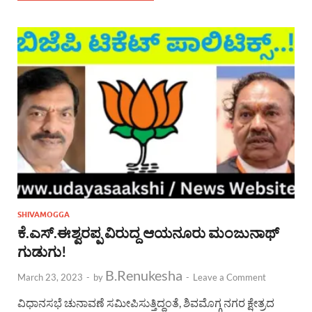
SHIVAMOGGA
ಕೆ.ಎಸ್.ಈಶ್ವರಪ್ಪ ವಿರುದ್ದ ಆಯನೂರು ಮಂಜುನಾಥ್
ಗುಡುಗು!
B.Renukesha
March 23, 2023
-
by
-
Leave a Comment
ವಿಧಾನಸಭೆ ಚುನಾವಣೆ ಸಮೀಪಿಸುತ್ತಿದ್ದಂತೆ, ಶಿವಮೊಗ್ಗ ನಗರ ಕ್ಷೇತ್ರದ