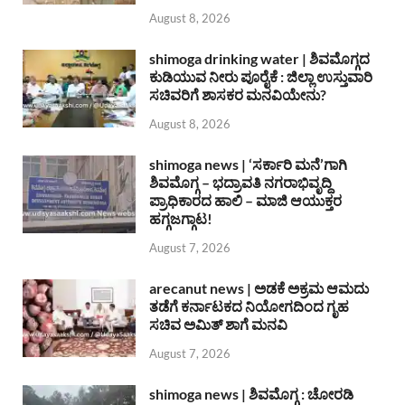
August 8, 2026
shimoga drinking water | ಶಿವಮೊಗ್ಗದ
ಕುಡಿಯುವ ನೀರು ಪೂರೈಕೆ : ಜಿಲ್ಲಾ ಉಸ್ತುವಾರಿ
ಸಚಿವರಿಗೆ ಶಾಸಕರ ಮನವಿಯೇನು?
August 8, 2026
shimoga news | ‘ಸರ್ಕಾರಿ ಮನೆ’ಗಾಗಿ
ಶಿವಮೊಗ್ಗ – ಭದ್ರಾವತಿ ನಗರಾಭಿವೃದ್ದಿ
ಪ್ರಾಧಿಕಾರದ ಹಾಲಿ – ಮಾಜಿ ಆಯುಕ್ತರ
ಹಗ್ಗಜಗ್ಗಾಟ!
August 7, 2026
arecanut news | ಅಡಕೆ ಅಕ್ರಮ ಆಮದು
ತಡೆಗೆ ಕರ್ನಾಟಕದ ನಿಯೋಗದಿಂದ ಗೃಹ
ಸಚಿವ ಅಮಿತ್ ಶಾಗೆ ಮನವಿ
August 7, 2026
shimoga news | ಶಿವಮೊಗ್ಗ : ಚೋರಡಿ