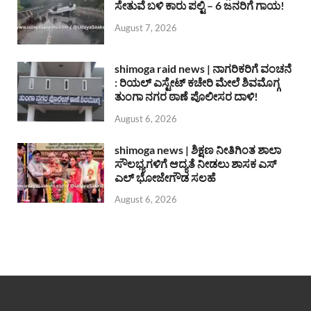
ಸೇತುವೆ ಬಳಿ ಕಾರು ಪಲ್ಟಿ – 6 ಜನರಿಗೆ ಗಾಯ!
August 7, 2026
shimoga raid news | ನಾಗರಿಕರಿಗೆ ವಂಚನೆ
: ರಿಯಲ್ ಎಸ್ಟೇಟ್ ಕಚೇರಿ ಮೇಲೆ ಶಿವಮೊಗ್ಗ
ತುಂಗಾ ನಗರ ಠಾಣೆ ಪೊಲೀಸರ ದಾಳಿ!
August 6, 2026
shimoga news | ಶಿಕ್ಷಣ ನೀತಿಗಿಂತ ಶಾಲಾ
ಸೌಲಭ್ಯಗಳಿಗೆ ಆದ್ಯತೆ ನೀಡಲು ಶಾಸಕ ಎಸ್
ಎಲ್ ಭೋಜೇಗೌಡ ಸಲಹೆ
August 6, 2026