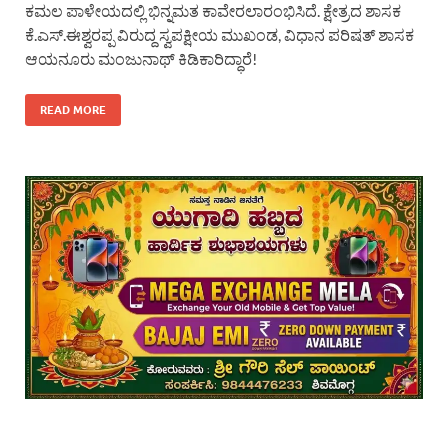
ಕಮಲ ಪಾಳೇಯದಲ್ಲಿ ಭಿನ್ನಮತ ಕಾವೇರಲಾರಂಭಿಸಿದೆ. ಕ್ಷೇತ್ರದ ಶಾಸಕ
ಕೆ.ಎಸ್.ಈಶ್ವರಪ್ಪ ವಿರುದ್ದ ಸ್ವಪಕ್ಷೀಯ ಮುಖಂಡ, ವಿಧಾನ ಪರಿಷತ್ ಶಾಸಕ
ಆಯನೂರು ಮಂಜುನಾಥ್ ಕಿಡಿಕಾರಿದ್ಧಾರೆ!
READ MORE