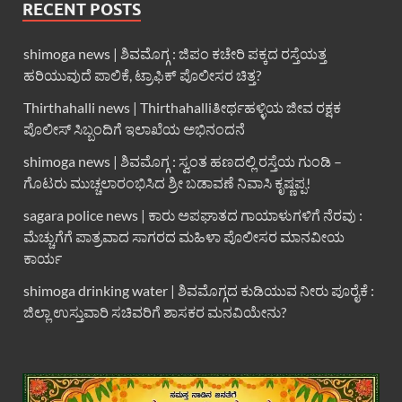
RECENT POSTS
shimoga news | ಶಿವಮೊಗ್ಗ : ಜಿಪಂ ಕಚೇರಿ ಪಕ್ಕದ ರಸ್ತೆಯತ್ತ
ಹರಿಯುವುದೆ ಪಾಲಿಕೆ, ಟ್ರಾಫಿಕ್ ಪೊಲೀಸರ ಚಿತ್ತ?
Thirthahalli news | Thirthahalliತೀರ್ಥಹಳ್ಳಿಯ ಜೀವ ರಕ್ಷಕ
ಪೊಲೀಸ್ ಸಿಬ್ಬಂದಿಗೆ ಇಲಾಖೆಯ ಅಭಿನಂದನೆ
shimoga news | ಶಿವಮೊಗ್ಗ : ಸ್ವಂತ ಹಣದಲ್ಲಿ ರಸ್ತೆಯ ಗುಂಡಿ –
ಗೊಟರು ಮುಚ್ಚಲಾರಂಭಿಸಿದ ಶ್ರೀ ಬಡಾವಣೆ ನಿವಾಸಿ ಕೃಷ್ಣಪ್ಪ!
sagara police news | ಕಾರು ಅಪಘಾತದ ಗಾಯಾಳುಗಳಿಗೆ ನೆರವು :
ಮೆಚ್ಚುಗೆಗೆ ಪಾತ್ರವಾದ ಸಾಗರದ ಮಹಿಳಾ ಪೊಲೀಸರ ಮಾನವೀಯ
ಕಾರ್ಯ
shimoga drinking water | ಶಿವಮೊಗ್ಗದ ಕುಡಿಯುವ ನೀರು ಪೂರೈಕೆ :
ಜಿಲ್ಲಾ ಉಸ್ತುವಾರಿ ಸಚಿವರಿಗೆ ಶಾಸಕರ ಮನವಿಯೇನು?