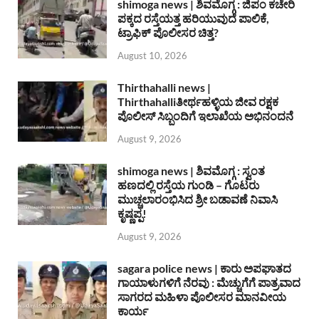
shimoga news | ಶಿವಮೊಗ್ಗ : ಜಿಪಂ ಕಚೇರಿ
ಪಕ್ಕದ ರಸ್ತೆಯತ್ತ ಹರಿಯುವುದೆ ಪಾಲಿಕೆ,
ಟ್ರಾಫಿಕ್ ಪೊಲೀಸರ ಚಿತ್ತ?
August 10, 2026
Thirthahalli news |
Thirthahalliತೀರ್ಥಹಳ್ಳಿಯ ಜೀವ ರಕ್ಷಕ
ಪೊಲೀಸ್ ಸಿಬ್ಬಂದಿಗೆ ಇಲಾಖೆಯ ಅಭಿನಂದನೆ
August 9, 2026
shimoga news | ಶಿವಮೊಗ್ಗ : ಸ್ವಂತ
ಹಣದಲ್ಲಿ ರಸ್ತೆಯ ಗುಂಡಿ – ಗೊಟರು
ಮುಚ್ಚಲಾರಂಭಿಸಿದ ಶ್ರೀ ಬಡಾವಣೆ ನಿವಾಸಿ
ಕೃಷ್ಣಪ್ಪ!
August 9, 2026
sagara police news | ಕಾರು ಅಪಘಾತದ
ಗಾಯಾಳುಗಳಿಗೆ ನೆರವು : ಮೆಚ್ಚುಗೆಗೆ ಪಾತ್ರವಾದ
ಸಾಗರದ ಮಹಿಳಾ ಪೊಲೀಸರ ಮಾನವೀಯ
ಕಾರ್ಯ