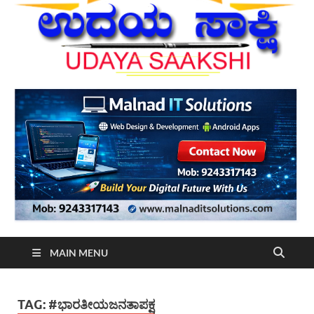
MAIN MENU
TAG:
#ಭಾರತೀಯಜನತಾಪಕ್ಷ