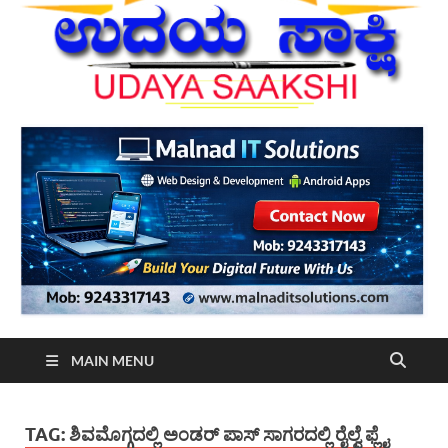
MAIN MENU
TAG:
ಶಿವಮೊಗ್ಗದಲ್ಲಿ ಅಂಡರ್ ಪಾಸ್ ಸಾಗರದಲ್ಲಿ ರೈಲ್ವೆ ಫ್ಲೈ