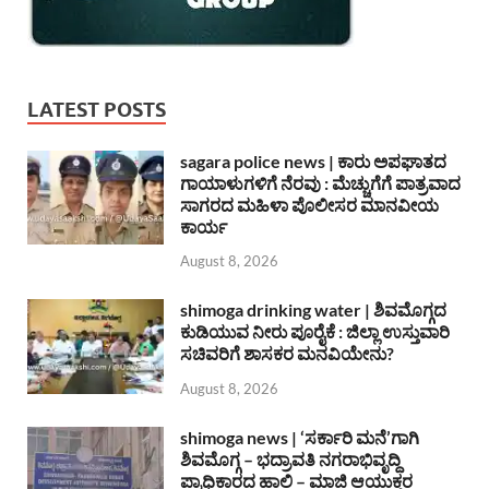
LATEST POSTS
sagara police news | ಕಾರು ಅಪಘಾತದ
ಗಾಯಾಳುಗಳಿಗೆ ನೆರವು : ಮೆಚ್ಚುಗೆಗೆ ಪಾತ್ರವಾದ
ಸಾಗರದ ಮಹಿಳಾ ಪೊಲೀಸರ ಮಾನವೀಯ
ಕಾರ್ಯ
August 8, 2026
shimoga drinking water | ಶಿವಮೊಗ್ಗದ
ಕುಡಿಯುವ ನೀರು ಪೂರೈಕೆ : ಜಿಲ್ಲಾ ಉಸ್ತುವಾರಿ
ಸಚಿವರಿಗೆ ಶಾಸಕರ ಮನವಿಯೇನು?
August 8, 2026
shimoga news | ‘ಸರ್ಕಾರಿ ಮನೆ’ಗಾಗಿ
ಶಿವಮೊಗ್ಗ – ಭದ್ರಾವತಿ ನಗರಾಭಿವೃದ್ದಿ
ಪ್ರಾಧಿಕಾರದ ಹಾಲಿ – ಮಾಜಿ ಆಯುಕ್ತರ