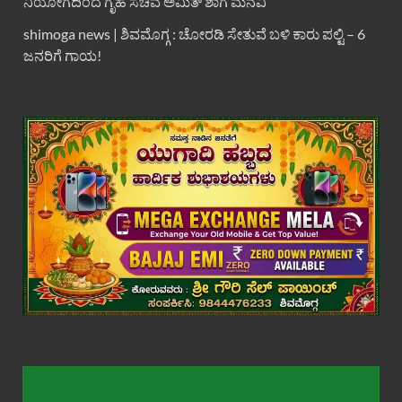
ನಿಯೋಗದಿಂದ ಗೃಹ ಸಚಿವ ಅಮಿತ್ ಶಾಗೆ ಮನವಿ
shimoga news | ಶಿವಮೊಗ್ಗ : ಚೋರಡಿ ಸೇತುವೆ ಬಳಿ ಕಾರು ಪಲ್ಟಿ – 6
ಜನರಿಗೆ ಗಾಯ!