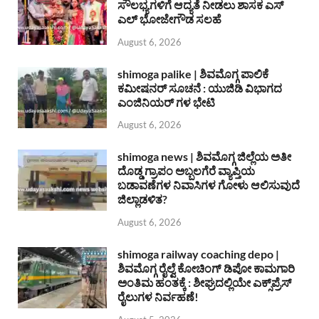
ಸೌಲಭ್ಯಗಳಿಗೆ ಆದ್ಯತೆ ನೀಡಲು ಶಾಸಕ ಎಸ್
ಎಲ್ ಭೋಜೇಗೌಡ ಸಲಹೆ
August 6, 2026
shimoga palike | ಶಿವಮೊಗ್ಗ ಪಾಲಿಕೆ
ಕಮೀಷನರ್ ಸೂಚನೆ : ಯುಜಿಡಿ ವಿಭಾಗದ
ಎಂಜಿನಿಯರ್ ಗಳ ಭೇಟಿ
August 6, 2026
shimoga news | ಶಿವಮೊಗ್ಗ ಜಿಲ್ಲೆಯ ಅತೀ
ದೊಡ್ಡ ಗ್ರಾಪಂ ಅಬ್ಬಲಗೆರೆ ವ್ಯಾಪ್ತಿಯ
ಬಡಾವಣೆಗಳ ನಿವಾಸಿಗಳ ಗೋಳು ಆಲಿಸುವುದೆ
ಜಿಲ್ಲಾಡಳಿತ?
August 6, 2026
shimoga railway coaching depo |
ಶಿವಮೊಗ್ಗ ರೈಲ್ವೆ ಕೋಚಿಂಗ್ ಡಿಪೋ ಕಾಮಗಾರಿ
ಅಂತಿಮ ಹಂತಕ್ಕೆ : ಶೀಘ್ರದಲ್ಲಿಯೇ ಎಕ್ಸ್‌ಪ್ರೆಸ್
ರೈಲುಗಳ ನಿರ್ವಹಣೆ!