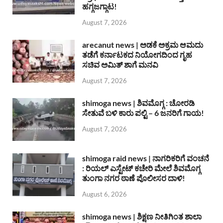
ಹಗ್ಗಜಗ್ಗಾಟ!
August 7, 2026
arecanut news | ಅಡಕೆ ಅಕ್ರಮ ಆಮದು
ತಡೆಗೆ ಕರ್ನಾಟಕದ ನಿಯೋಗದಿಂದ ಗೃಹ
ಸಚಿವ ಅಮಿತ್ ಶಾಗೆ ಮನವಿ
August 7, 2026
shimoga news | ಶಿವಮೊಗ್ಗ : ಚೋರಡಿ
ಸೇತುವೆ ಬಳಿ ಕಾರು ಪಲ್ಟಿ – 6 ಜನರಿಗೆ ಗಾಯ!
August 7, 2026
shimoga raid news | ನಾಗರಿಕರಿಗೆ ವಂಚನೆ
: ರಿಯಲ್ ಎಸ್ಟೇಟ್ ಕಚೇರಿ ಮೇಲೆ ಶಿವಮೊಗ್ಗ
ತುಂಗಾ ನಗರ ಠಾಣೆ ಪೊಲೀಸರ ದಾಳಿ!
August 6, 2026
shimoga news | ಶಿಕ್ಷಣ ನೀತಿಗಿಂತ ಶಾಲಾ