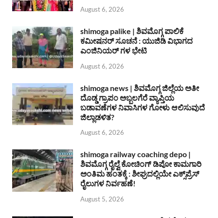
August 6, 2026
shimoga palike | ಶಿವಮೊಗ್ಗ ಪಾಲಿಕೆ
ಕಮೀಷನರ್ ಸೂಚನೆ : ಯುಜಿಡಿ ವಿಭಾಗದ
ಎಂಜಿನಿಯರ್ ಗಳ ಭೇಟಿ
August 6, 2026
shimoga news | ಶಿವಮೊಗ್ಗ ಜಿಲ್ಲೆಯ ಅತೀ
ದೊಡ್ಡ ಗ್ರಾಪಂ ಅಬ್ಬಲಗೆರೆ ವ್ಯಾಪ್ತಿಯ
ಬಡಾವಣೆಗಳ ನಿವಾಸಿಗಳ ಗೋಳು ಆಲಿಸುವುದೆ
ಜಿಲ್ಲಾಡಳಿತ?
August 6, 2026
shimoga railway coaching depo |
ಶಿವಮೊಗ್ಗ ರೈಲ್ವೆ ಕೋಚಿಂಗ್ ಡಿಪೋ ಕಾಮಗಾರಿ
ಅಂತಿಮ ಹಂತಕ್ಕೆ : ಶೀಘ್ರದಲ್ಲಿಯೇ ಎಕ್ಸ್‌ಪ್ರೆಸ್
ರೈಲುಗಳ ನಿರ್ವಹಣೆ!
August 5, 2026