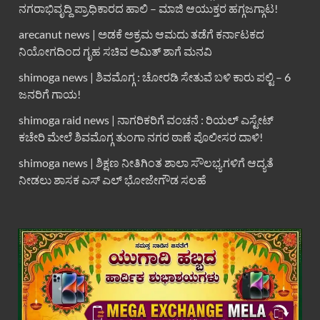
ನಗರಾಭಿವೃದ್ದಿ ಪ್ರಾಧಿಕಾರದ ಹಾಲಿ – ಮಾಜಿ ಆಯುಕ್ತರ ಹಗ್ಗಜಗ್ಗಾಟ!
arecanut news | ಅಡಕೆ ಅಕ್ರಮ ಆಮದು ತಡೆಗೆ ಕರ್ನಾಟಕದ
ನಿಯೋಗದಿಂದ ಗೃಹ ಸಚಿವ ಅಮಿತ್ ಶಾಗೆ ಮನವಿ
shimoga news | ಶಿವಮೊಗ್ಗ : ಚೋರಡಿ ಸೇತುವೆ ಬಳಿ ಕಾರು ಪಲ್ಟಿ – 6
ಜನರಿಗೆ ಗಾಯ!
shimoga raid news | ನಾಗರಿಕರಿಗೆ ವಂಚನೆ : ರಿಯಲ್ ಎಸ್ಟೇಟ್
ಕಚೇರಿ ಮೇಲೆ ಶಿವಮೊಗ್ಗ ತುಂಗಾ ನಗರ ಠಾಣೆ ಪೊಲೀಸರ ದಾಳಿ!
shimoga news | ಶಿಕ್ಷಣ ನೀತಿಗಿಂತ ಶಾಲಾ ಸೌಲಭ್ಯಗಳಿಗೆ ಆದ್ಯತೆ
ನೀಡಲು ಶಾಸಕ ಎಸ್ ಎಲ್ ಭೋಜೇಗೌಡ ಸಲಹೆ