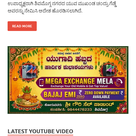
ಉಪಾಧ್ಯಕ್ಷರಾಗಿ ಶಿವಮೊಗ್ಗ ನಗರದ ಯುವ ಮುಖಂಡ ಚಂದ್ರು ಗೆಡ್ಡೆ
ಅವರನ್ನು ನೇಮಿಸಿ ಆದೇಶ ಹೊರಡಿಸಲಾಗಿದೆ.
READ MORE
LATEST YOUTUBE VIDEO