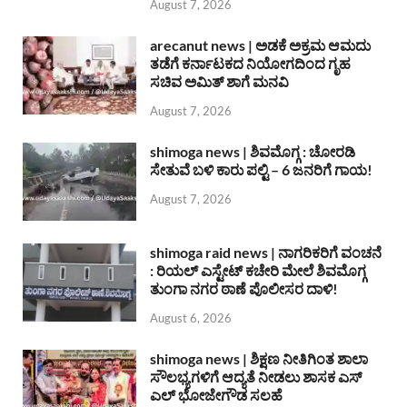
August 7, 2026
arecanut news | ಅಡಕೆ ಅಕ್ರಮ ಆಮದು
ತಡೆಗೆ ಕರ್ನಾಟಕದ ನಿಯೋಗದಿಂದ ಗೃಹ
ಸಚಿವ ಅಮಿತ್ ಶಾಗೆ ಮನವಿ
August 7, 2026
shimoga news | ಶಿವಮೊಗ್ಗ : ಚೋರಡಿ
ಸೇತುವೆ ಬಳಿ ಕಾರು ಪಲ್ಟಿ – 6 ಜನರಿಗೆ ಗಾಯ!
August 7, 2026
shimoga raid news | ನಾಗರಿಕರಿಗೆ ವಂಚನೆ
: ರಿಯಲ್ ಎಸ್ಟೇಟ್ ಕಚೇರಿ ಮೇಲೆ ಶಿವಮೊಗ್ಗ
ತುಂಗಾ ನಗರ ಠಾಣೆ ಪೊಲೀಸರ ದಾಳಿ!
August 6, 2026
shimoga news | ಶಿಕ್ಷಣ ನೀತಿಗಿಂತ ಶಾಲಾ
ಸೌಲಭ್ಯಗಳಿಗೆ ಆದ್ಯತೆ ನೀಡಲು ಶಾಸಕ ಎಸ್
ಎಲ್ ಭೋಜೇಗೌಡ ಸಲಹೆ