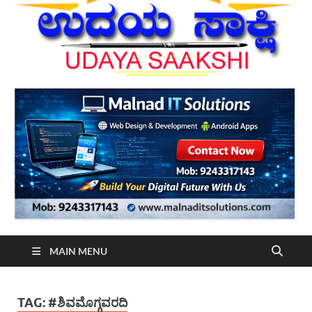
MAIN MENU
TAG:
#ಶಿವಮೊಗ್ಗವರದಿ