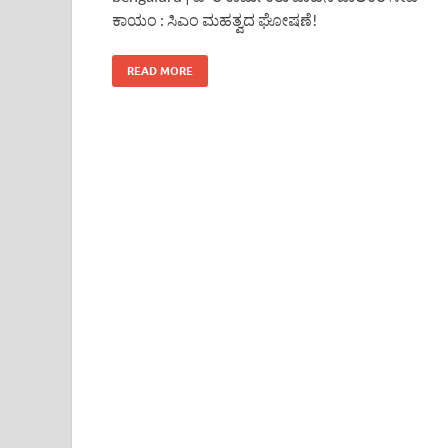
ಕಾಯಂ : ಸಿಎಂ ಮಹತ್ವದ ಘೋಷಣೆ!
READ MORE