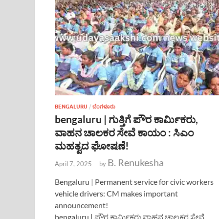
BENGALURU
/
ಬೆಂಗಳೂರು
bengaluru | ಗುತ್ತಿಗೆ ಪೌರ ಕಾರ್ಮಿಕರು,
ವಾಹನ ಚಾಲಕರ ಸೇವೆ ಕಾಯಂ : ಸಿಎಂ
ಮಹತ್ವದ ಘೋಷಣೆ!
B. Renukesha
April 7, 2025
-
by
Bengaluru | Permanent service for civic workers
vehicle drivers: CM makes important
announcement!
bengaluru | ಪೌರ ಕಾರ್ಮಿಕರು ವಾಹನ ಚಾಲಕರ ಸೇವೆ