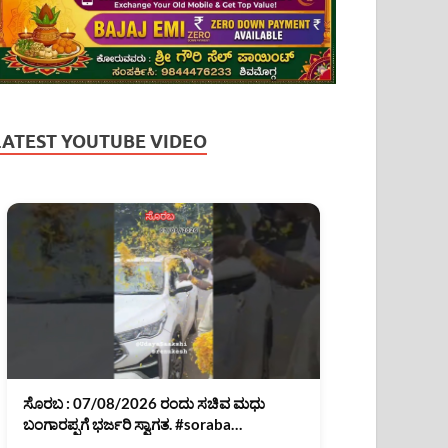
LATEST YOUTUBE VIDEO
ಸೊರಬ : 07/08/2026 ರಂದು ಸಚಿವ ಮಧು
ಬಂಗಾರಪ್ಪಗೆ ಭರ್ಜರಿ ಸ್ವಾಗತ. #soraba
#MadhuBangarappa #shimoga #shorts