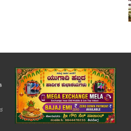
ತಿ
ಕದ