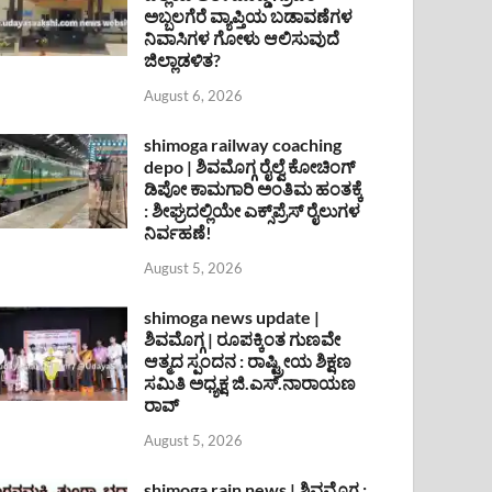
ಅಬ್ಬಲಗೆರೆ ವ್ಯಾಪ್ತಿಯ ಬಡಾವಣೆಗಳ
ನಿವಾಸಿಗಳ ಗೋಳು ಆಲಿಸುವುದೆ
ಜಿಲ್ಲಾಡಳಿತ?
August 6, 2026
shimoga railway coaching
depo | ಶಿವಮೊಗ್ಗ ರೈಲ್ವೆ ಕೋಚಿಂಗ್
ಡಿಪೋ ಕಾಮಗಾರಿ ಅಂತಿಮ ಹಂತಕ್ಕೆ
: ಶೀಘ್ರದಲ್ಲಿಯೇ ಎಕ್ಸ್‌ಪ್ರೆಸ್ ರೈಲುಗಳ
ನಿರ್ವಹಣೆ!
August 5, 2026
shimoga news update |
ಶಿವಮೊಗ್ಗ | ರೂಪಕ್ಕಿಂತ ಗುಣವೇ
ಆತ್ಮದ ಸ್ಪಂದನ : ರಾಷ್ಟ್ರೀಯ ಶಿಕ್ಷಣ
ಸಮಿತಿ ಅಧ್ಯಕ್ಷ ಜಿ.ಎಸ್.ನಾರಾಯಣ
ರಾವ್
August 5, 2026
shimoga rain news | ಶಿವಮೊಗ್ಗ :