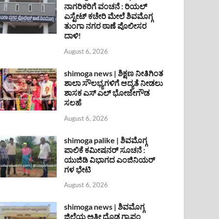
ನಾಗರಿಕರಿಗೆ ವಂಚನೆ : ರಿಯಲ್
ಎಸ್ಟೇಟ್ ಕಚೇರಿ ಮೇಲೆ ಶಿವಮೊಗ್ಗ
ತುಂಗಾ ನಗರ ಠಾಣೆ ಪೊಲೀಸರ
ದಾಳಿ!
August 6, 2026
shimoga news | ಶಿಕ್ಷಣ ನೀತಿಗಿಂತ
ಶಾಲಾ ಸೌಲಭ್ಯಗಳಿಗೆ ಆದ್ಯತೆ ನೀಡಲು
ಶಾಸಕ ಎಸ್ ಎಲ್ ಭೋಜೇಗೌಡ
ಸಲಹೆ
August 6, 2026
shimoga palike | ಶಿವಮೊಗ್ಗ
ಪಾಲಿಕೆ ಕಮೀಷನರ್ ಸೂಚನೆ :
ಯುಜಿಡಿ ವಿಭಾಗದ ಎಂಜಿನಿಯರ್
ಗಳ ಭೇಟಿ
August 6, 2026
shimoga news | ಶಿವಮೊಗ್ಗ
ಜಿಲ್ಲೆಯ ಅತೀ ದೊಡ್ಡ ಗ್ರಾಪಂ