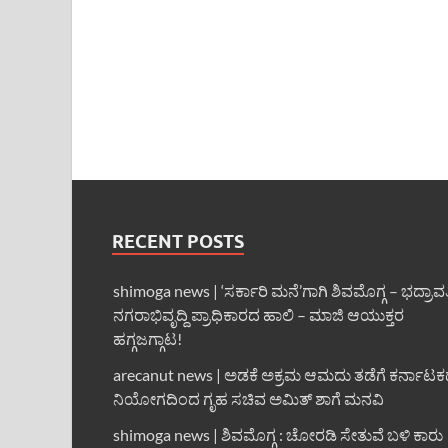
RECENT POSTS
shimoga news | ‘ಸರ್ಕಾರಿ ಮನೆ’ಗಾಗಿ ಶಿವಮೊಗ್ಗ – ಭದ್ರಾವ
ನಗರಾಭಿವೃದ್ದಿ ಪ್ರಾಧಿಕಾರದ ಹಾಲಿ – ಮಾಜಿ ಆಯುಕ್ತರ
ಹಗ್ಗಜಗ್ಗಾಟ!
arecanut news | ಅಡಕೆ ಅಕ್ರಮ ಆಮದು ತಡೆಗೆ ಕರ್ನಾಟ
ನಿಯೋಗದಿಂದ ಗೃಹ ಸಚಿವ ಅಮಿತ್ ಶಾಗೆ ಮನವಿ
shimoga news | ಶಿವಮೊಗ್ಗ : ಚೋರಡಿ ಸೇತುವೆ ಬಳಿ ಕಾರು