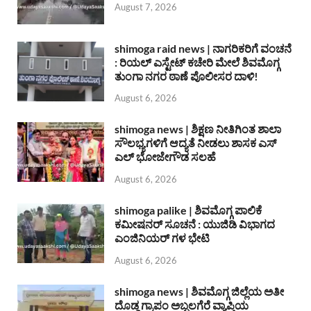
August 7, 2026
shimoga raid news | ನಾಗರಿಕರಿಗೆ ವಂಚನೆ
: ರಿಯಲ್ ಎಸ್ಟೇಟ್ ಕಚೇರಿ ಮೇಲೆ ಶಿವಮೊಗ್ಗ
ತುಂಗಾ ನಗರ ಠಾಣೆ ಪೊಲೀಸರ ದಾಳಿ!
August 6, 2026
shimoga news | ಶಿಕ್ಷಣ ನೀತಿಗಿಂತ ಶಾಲಾ
ಸೌಲಭ್ಯಗಳಿಗೆ ಆದ್ಯತೆ ನೀಡಲು ಶಾಸಕ ಎಸ್
ಎಲ್ ಭೋಜೇಗೌಡ ಸಲಹೆ
August 6, 2026
shimoga palike | ಶಿವಮೊಗ್ಗ ಪಾಲಿಕೆ
ಕಮೀಷನರ್ ಸೂಚನೆ : ಯುಜಿಡಿ ವಿಭಾಗದ
ಎಂಜಿನಿಯರ್ ಗಳ ಭೇಟಿ
August 6, 2026
shimoga news | ಶಿವಮೊಗ್ಗ ಜಿಲ್ಲೆಯ ಅತೀ
ದೊಡ್ಡ ಗ್ರಾಪಂ ಅಬ್ಬಲಗೆರೆ ವ್ಯಾಪ್ತಿಯ