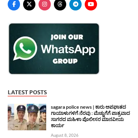
LATEST POSTS
sagara police news | ಕಾರು ಅಪಘಾತದ
ಗಾಯಾಳುಗಳಿಗೆ ನೆರವು : ಮೆಚ್ಚುಗೆಗೆ ಪಾತ್ರವಾದ
ಸಾಗರದ ಮಹಿಳಾ ಪೊಲೀಸರ ಮಾನವೀಯ
ಕಾರ್ಯ
August 8, 2026