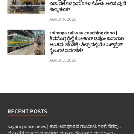
ಬಡಾವಣೆಗಳ ನಿವಾಸಿಗಳ ಗೋಳು ಆಲಿಸುವುದೆ
ಜಿಲ್ಲಾಡಳಿತ?
August 6, 2026
shimoga railway coaching depo |
ಶಿವಮೊಗ್ಗ ರೈಲ್ವೆ ಕೋಚಿಂಗ್ ಡಿಪೋ ಕಾಮಗಾರಿ
ಅಂತಿಮ ಹಂತಕ್ಕೆ : ಶೀಘ್ರದಲ್ಲಿಯೇ ಎಕ್ಸ್‌ಪ್ರೆಸ್
ರೈಲುಗಳ ನಿರ್ವಹಣೆ!
August 5, 2026
RECENT POSTS
sagara police news | ಕಾರು ಅಪಘಾತದ ಗಾಯಾಳುಗಳಿಗೆ ನೆರವು :
ಮೆಚ್ಚುಗೆಗೆ ಪಾತ್ರವಾದ ಸಾಗರದ ಮಹಿಳಾ ಪೊಲೀಸರ ಮಾನವೀಯ