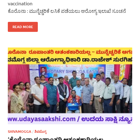
vaccination
ಕೊರೊನಾ : ಮುನ್ನೆಚ್ಚರಿಕೆ ಲಸಿಕೆ ಪಡೆಯಲು ಆರೋಗ್ಯ ಇಲಾಖೆ ಸೂಚನೆ
READ MORE
SHIVAMOGGA
/
ಶಿವಮೊಗ್ಗ
‘ಕೊರೊನಾ ರೂಪಾಂತರಿ ಆತಂಕಕಾರಿಯಲ್ಲ –