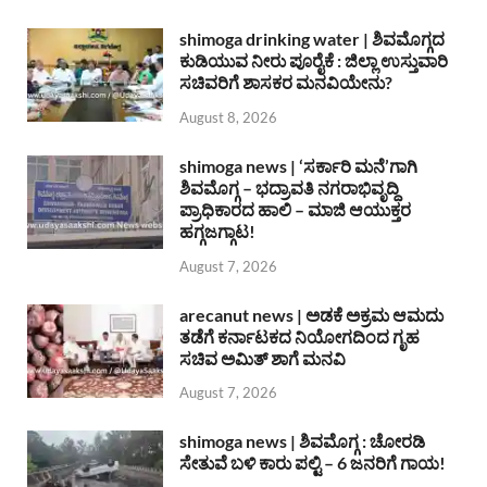
shimoga drinking water | ಶಿವಮೊಗ್ಗದ
ಕುಡಿಯುವ ನೀರು ಪೂರೈಕೆ : ಜಿಲ್ಲಾ ಉಸ್ತುವಾರಿ
ಸಚಿವರಿಗೆ ಶಾಸಕರ ಮನವಿಯೇನು?
August 8, 2026
shimoga news | ‘ಸರ್ಕಾರಿ ಮನೆ’ಗಾಗಿ
ಶಿವಮೊಗ್ಗ – ಭದ್ರಾವತಿ ನಗರಾಭಿವೃದ್ದಿ
ಪ್ರಾಧಿಕಾರದ ಹಾಲಿ – ಮಾಜಿ ಆಯುಕ್ತರ
ಹಗ್ಗಜಗ್ಗಾಟ!
August 7, 2026
arecanut news | ಅಡಕೆ ಅಕ್ರಮ ಆಮದು
ತಡೆಗೆ ಕರ್ನಾಟಕದ ನಿಯೋಗದಿಂದ ಗೃಹ
ಸಚಿವ ಅಮಿತ್ ಶಾಗೆ ಮನವಿ
August 7, 2026
shimoga news | ಶಿವಮೊಗ್ಗ : ಚೋರಡಿ
ಸೇತುವೆ ಬಳಿ ಕಾರು ಪಲ್ಟಿ – 6 ಜನರಿಗೆ ಗಾಯ!