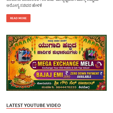
ಆರೋಗ್ಯ ಸಚಿವರ ಹೇಳಿಕೆ
READ MORE
LATEST YOUTUBE VIDEO