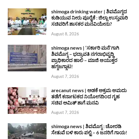
shimoga drinking water | ಶಿವಮೊಗ್ಗದ
ಕುಡಿಯುವ ನೀರು ಪೂರೈಕೆ : ಜಿಲ್ಲಾ ಉಸ್ತುವಾರಿ
ಸಚಿವರಿಗೆ ಶಾಸಕರ ಮನವಿಯೇನು?
August 8, 2026
shimoga news | ‘ಸರ್ಕಾರಿ ಮನೆ’ಗಾಗಿ
ಶಿವಮೊಗ್ಗ – ಭದ್ರಾವತಿ ನಗರಾಭಿವೃದ್ದಿ
ಪ್ರಾಧಿಕಾರದ ಹಾಲಿ – ಮಾಜಿ ಆಯುಕ್ತರ
ಹಗ್ಗಜಗ್ಗಾಟ!
August 7, 2026
arecanut news | ಅಡಕೆ ಅಕ್ರಮ ಆಮದು
ತಡೆಗೆ ಕರ್ನಾಟಕದ ನಿಯೋಗದಿಂದ ಗೃಹ
ಸಚಿವ ಅಮಿತ್ ಶಾಗೆ ಮನವಿ
August 7, 2026
shimoga news | ಶಿವಮೊಗ್ಗ : ಚೋರಡಿ
ಸೇತುವೆ ಬಳಿ ಕಾರು ಪಲ್ಟಿ – 6 ಜನರಿಗೆ ಗಾಯ!