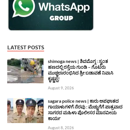
LATEST POSTS
shimoga news | ಶಿವಮೊಗ್ಗ : ಸ್ವಂತ
ಹಣದಲ್ಲಿ ರಸ್ತೆಯ ಗುಂಡಿ – ಗೊಟರು
ಮುಚ್ಚಲಾರಂಭಿಸಿದ ಶ್ರೀ ಬಡಾವಣೆ ನಿವಾಸಿ
ಕೃಷ್ಣಪ್ಪ!
August 9, 2026
sagara police news | ಕಾರು ಅಪಘಾತದ
ಗಾಯಾಳುಗಳಿಗೆ ನೆರವು : ಮೆಚ್ಚುಗೆಗೆ ಪಾತ್ರವಾದ
ಸಾಗರದ ಮಹಿಳಾ ಪೊಲೀಸರ ಮಾನವೀಯ
ಕಾರ್ಯ
August 8, 2026