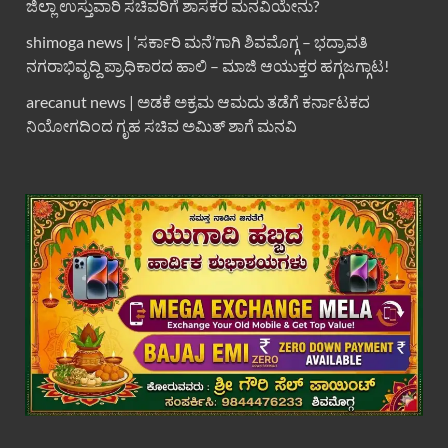
ಜಿಲ್ಲಾ ಉಸ್ತುವಾರಿ ಸಚಿವರಿಗೆ ಶಾಸಕರ ಮನವಿಯೇನು?
shimoga news | ‘ಸರ್ಕಾರಿ ಮನೆ’ಗಾಗಿ ಶಿವಮೊಗ್ಗ – ಭದ್ರಾವತಿ
ನಗರಾಭಿವೃದ್ದಿ ಪ್ರಾಧಿಕಾರದ ಹಾಲಿ – ಮಾಜಿ ಆಯುಕ್ತರ ಹಗ್ಗಜಗ್ಗಾಟ!
arecanut news | ಅಡಕೆ ಅಕ್ರಮ ಆಮದು ತಡೆಗೆ ಕರ್ನಾಟಕದ
ನಿಯೋಗದಿಂದ ಗೃಹ ಸಚಿವ ಅಮಿತ್ ಶಾಗೆ ಮನವಿ