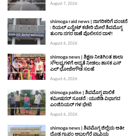
August 7, 2026
shimoga raid news | ನಾಗರಿಕರಿಗೆ ವಂಚನೆ
: ರಿಯಲ್ ಎಸ್ಟೇಟ್ ಕಚೇರಿ ಮೇಲೆ ಶಿವಮೊಗ್ಗ
ತುಂಗಾ ನಗರ ಠಾಣೆ ಪೊಲೀಸರ ದಾಳಿ!
August 6, 2026
shimoga news | ಶಿಕ್ಷಣ ನೀತಿಗಿಂತ ಶಾಲಾ
ಸೌಲಭ್ಯಗಳಿಗೆ ಆದ್ಯತೆ ನೀಡಲು ಶಾಸಕ ಎಸ್
ಎಲ್ ಭೋಜೇಗೌಡ ಸಲಹೆ
August 6, 2026
shimoga palike | ಶಿವಮೊಗ್ಗ ಪಾಲಿಕೆ
ಕಮೀಷನರ್ ಸೂಚನೆ : ಯುಜಿಡಿ ವಿಭಾಗದ
ಎಂಜಿನಿಯರ್ ಗಳ ಭೇಟಿ
August 6, 2026
shimoga news | ಶಿವಮೊಗ್ಗ ಜಿಲ್ಲೆಯ ಅತೀ
ದೊಡ್ಡ ಗ್ರಾಪಂ ಅಬ್ಬಲಗೆರೆ ವ್ಯಾಪ್ತಿಯ