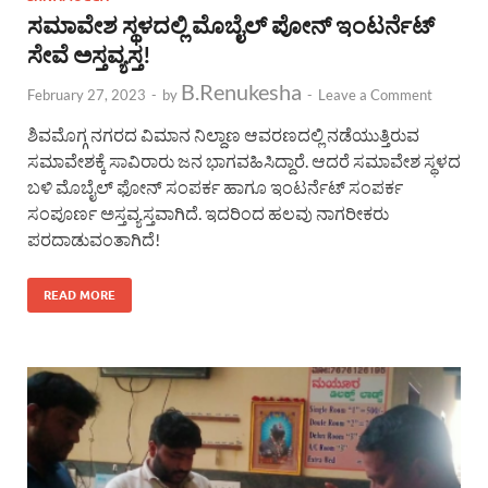
ಸಮಾವೇಶ ಸ್ಥಳದಲ್ಲಿ ಮೊಬೈಲ್ ಪೋನ್ ಇಂಟರ್ನೆಟ್
ಸೇವೆ ಅಸ್ತವ್ಯಸ್ತ!
B.Renukesha
February 27, 2023
-
by
-
Leave a Comment
ಶಿವಮೊಗ್ಗ ನಗರದ ವಿಮಾನ ನಿಲ್ದಾಣ ಆವರಣದಲ್ಲಿ ನಡೆಯುತ್ತಿರುವ
ಸಮಾವೇಶಕ್ಕೆ ಸಾವಿರಾರು ಜನ ಭಾಗವಹಿಸಿದ್ದಾರೆ. ಆದರೆ ಸಮಾವೇಶ ಸ್ಥಳದ
ಬಳಿ ಮೊಬೈಲ್ ಫೋನ್ ಸಂಪರ್ಕ ಹಾಗೂ ಇಂಟರ್ನೆಟ್ ಸಂಪರ್ಕ
ಸಂಪೂರ್ಣ ಅಸ್ತವ್ಯಸ್ತವಾಗಿದೆ. ಇದರಿಂದ ಹಲವು ನಾಗರೀಕರು
ಪರದಾಡುವಂತಾಗಿದೆ!
READ MORE