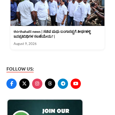
thirthahalli news | ಸಚಿವ ಮಧು ಬಂಗಾರಪ್ಪಗೆ ತೀರ್ಥಹಳ್ಳಿ
ಜನಪ್ರತಿನಿಧಿಗಳ ಸಲಹೆಯೇನು? |
August 9, 2026
FOLLOW US: