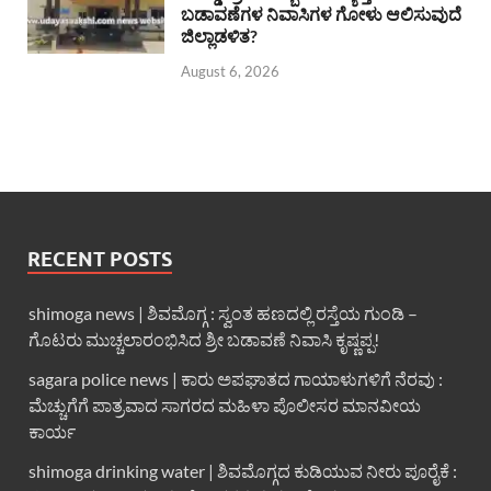
ಬಡಾವಣೆಗಳ ನಿವಾಸಿಗಳ ಗೋಳು ಆಲಿಸುವುದೆ
ಜಿಲ್ಲಾಡಳಿತ?
August 6, 2026
RECENT POSTS
shimoga news | ಶಿವಮೊಗ್ಗ : ಸ್ವಂತ ಹಣದಲ್ಲಿ ರಸ್ತೆಯ ಗುಂಡಿ –
ಗೊಟರು ಮುಚ್ಚಲಾರಂಭಿಸಿದ ಶ್ರೀ ಬಡಾವಣೆ ನಿವಾಸಿ ಕೃಷ್ಣಪ್ಪ!
sagara police news | ಕಾರು ಅಪಘಾತದ ಗಾಯಾಳುಗಳಿಗೆ ನೆರವು :
ಮೆಚ್ಚುಗೆಗೆ ಪಾತ್ರವಾದ ಸಾಗರದ ಮಹಿಳಾ ಪೊಲೀಸರ ಮಾನವೀಯ
ಕಾರ್ಯ
shimoga drinking water | ಶಿವಮೊಗ್ಗದ ಕುಡಿಯುವ ನೀರು ಪೂರೈಕೆ :