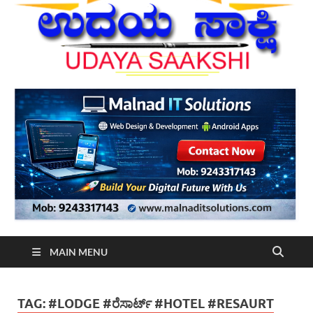
MAIN MENU
TAG:
#LODGE #ರೆಸಾರ್ಟ್ #HOTEL #RESAURT