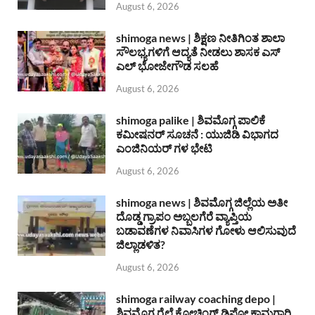
August 6, 2026
shimoga news | ಶಿಕ್ಷಣ ನೀತಿಗಿಂತ ಶಾಲಾ
ಸೌಲಭ್ಯಗಳಿಗೆ ಆದ್ಯತೆ ನೀಡಲು ಶಾಸಕ ಎಸ್
ಎಲ್ ಭೋಜೇಗೌಡ ಸಲಹೆ
August 6, 2026
shimoga palike | ಶಿವಮೊಗ್ಗ ಪಾಲಿಕೆ
ಕಮೀಷನರ್ ಸೂಚನೆ : ಯುಜಿಡಿ ವಿಭಾಗದ
ಎಂಜಿನಿಯರ್ ಗಳ ಭೇಟಿ
August 6, 2026
shimoga news | ಶಿವಮೊಗ್ಗ ಜಿಲ್ಲೆಯ ಅತೀ
ದೊಡ್ಡ ಗ್ರಾಪಂ ಅಬ್ಬಲಗೆರೆ ವ್ಯಾಪ್ತಿಯ
ಬಡಾವಣೆಗಳ ನಿವಾಸಿಗಳ ಗೋಳು ಆಲಿಸುವುದೆ
ಜಿಲ್ಲಾಡಳಿತ?
August 6, 2026
shimoga railway coaching depo |
ಶಿವಮೊಗ್ಗ ರೈಲ್ವೆ ಕೋಚಿಂಗ್ ಡಿಪೋ ಕಾಮಗಾರಿ