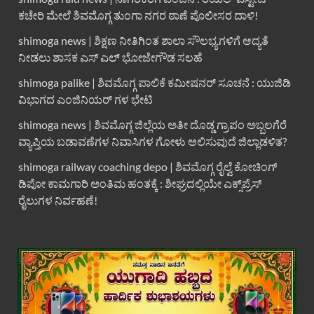
ಕಚೇರಿ ಮೇಲೆ ಶಿವಮೊಗ್ಗ ತುಂಗಾ ನಗರ ಠಾಣೆ ಪೊಲೀಸರ ದಾಳಿ!
shimoga news | ಶಿಕ್ಷಣ ನೀತಿಗಿಂತ ಶಾಲಾ ಸೌಲಭ್ಯಗಳಿಗೆ ಆದ್ಯತೆ
ನೀಡಲು ಶಾಸಕ ಎಸ್ ಎಲ್ ಭೋಜೇಗೌಡ ಸಲಹೆ
shimoga palike | ಶಿವಮೊಗ್ಗ ಪಾಲಿಕೆ ಕಮೀಷನರ್ ಸೂಚನೆ : ಯುಜಿಡಿ
ವಿಭಾಗದ ಎಂಜಿನಿಯರ್ ಗಳ ಭೇಟಿ
shimoga news | ಶಿವಮೊಗ್ಗ ಜಿಲ್ಲೆಯ ಅತೀ ದೊಡ್ಡ ಗ್ರಾಪಂ ಅಬ್ಬಲಗೆರೆ
ವ್ಯಾಪ್ತಿಯ ಬಡಾವಣೆಗಳ ನಿವಾಸಿಗಳ ಗೋಳು ಆಲಿಸುವುದೆ ಜಿಲ್ಲಾಡಳಿತ?
shimoga railway coaching depo | ಶಿವಮೊಗ್ಗ ರೈಲ್ವೆ ಕೋಚಿಂಗ್
ಡಿಪೋ ಕಾಮಗಾರಿ ಅಂತಿಮ ಹಂತಕ್ಕೆ : ಶೀಘ್ರದಲ್ಲಿಯೇ ಎಕ್ಸ್‌ಪ್ರೆಸ್
ರೈಲುಗಳ ನಿರ್ವಹಣೆ!