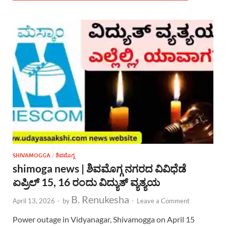
SHIVAMOGGA
/
ಶಿವಮೊಗ್ಗ
shimoga news | ಶಿವಮೊಗ್ಗ ನಗರದ ವಿವಿಧೆಡೆ
ಏಪ್ರಿಲ್ 15, 16 ರಂದು ವಿದ್ಯುತ್ ವ್ಯತ್ಯಯ
B. Renukesha
April 13, 2026
-
by
-
Leave a Comment
Power outage in Vidyanagar, Shivamogga on April 15