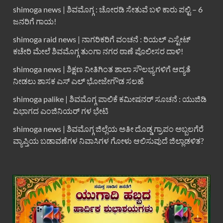
shimoga news | ಶಿವಮೊಗ್ಗ : ಚೋರಡಿ ಸೇತುವೆ ಬಳಿ ಕಾರು ಪಲ್ಟಿ – 6
ಜನರಿಗೆ ಗಾಯ!
shimoga raid news | ನಾಗರಿಕರಿಗೆ ವಂಚನೆ : ರಿಯಲ್ ಎಸ್ಟೇಟ್
ಕಚೇರಿ ಮೇಲೆ ಶಿವಮೊಗ್ಗ ತುಂಗಾ ನಗರ ಠಾಣೆ ಪೊಲೀಸರ ದಾಳಿ!
shimoga news | ಶಿಕ್ಷಣ ನೀತಿಗಿಂತ ಶಾಲಾ ಸೌಲಭ್ಯಗಳಿಗೆ ಆದ್ಯತೆ
ನೀಡಲು ಶಾಸಕ ಎಸ್ ಎಲ್ ಭೋಜೇಗೌಡ ಸಲಹೆ
shimoga palike | ಶಿವಮೊಗ್ಗ ಪಾಲಿಕೆ ಕಮೀಷನರ್ ಸೂಚನೆ : ಯುಜಿಡಿ
ವಿಭಾಗದ ಎಂಜಿನಿಯರ್ ಗಳ ಭೇಟಿ
shimoga news | ಶಿವಮೊಗ್ಗ ಜಿಲ್ಲೆಯ ಅತೀ ದೊಡ್ಡ ಗ್ರಾಪಂ ಅಬ್ಬಲಗೆರೆ
ವ್ಯಾಪ್ತಿಯ ಬಡಾವಣೆಗಳ ನಿವಾಸಿಗಳ ಗೋಳು ಆಲಿಸುವುದೆ ಜಿಲ್ಲಾಡಳಿತ?