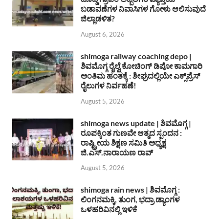
ಬಡಾವಣೆಗಳ ನಿವಾಸಿಗಳ ಗೋಳು ಆಲಿಸುವುದೆ
ಜಿಲ್ಲಾಡಳಿತ?
August 6, 2026
shimoga railway coaching depo |
ಶಿವಮೊಗ್ಗ ರೈಲ್ವೆ ಕೋಚಿಂಗ್ ಡಿಪೋ ಕಾಮಗಾರಿ
ಅಂತಿಮ ಹಂತಕ್ಕೆ : ಶೀಘ್ರದಲ್ಲಿಯೇ ಎಕ್ಸ್‌ಪ್ರೆಸ್
ರೈಲುಗಳ ನಿರ್ವಹಣೆ!
August 5, 2026
shimoga news update | ಶಿವಮೊಗ್ಗ |
ರೂಪಕ್ಕಿಂತ ಗುಣವೇ ಆತ್ಮದ ಸ್ಪಂದನ :
ರಾಷ್ಟ್ರೀಯ ಶಿಕ್ಷಣ ಸಮಿತಿ ಅಧ್ಯಕ್ಷ
ಜಿ.ಎಸ್.ನಾರಾಯಣ ರಾವ್
August 5, 2026
shimoga rain news | ಶಿವಮೊಗ್ಗ :
ಲಿಂಗನಮಕ್ಕಿ, ತುಂಗ, ಭದ್ರಾ ಡ್ಯಾಂಗಳ
ಒಳಹರಿವಿನಲ್ಲಿ ಇಳಿಕೆ