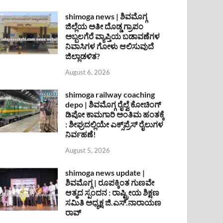
shimoga news | ಶಿವಮೊಗ್ಗ
ಜಿಲ್ಲೆಯ ಅತೀ ದೊಡ್ಡ ಗ್ರಾಪಂ
ಅಬ್ಬಲಗೆರೆ ವ್ಯಾಪ್ತಿಯ ಬಡಾವಣೆಗಳ
ನಿವಾಸಿಗಳ ಗೋಳು ಆಲಿಸುವುದೆ
ಜಿಲ್ಲಾಡಳಿತ?
August 6, 2026
shimoga railway coaching
depo | ಶಿವಮೊಗ್ಗ ರೈಲ್ವೆ ಕೋಚಿಂಗ್
ಡಿಪೋ ಕಾಮಗಾರಿ ಅಂತಿಮ ಹಂತಕ್ಕೆ
: ಶೀಘ್ರದಲ್ಲಿಯೇ ಎಕ್ಸ್‌ಪ್ರೆಸ್ ರೈಲುಗಳ
ನಿರ್ವಹಣೆ!
August 5, 2026
shimoga news update |
ಶಿವಮೊಗ್ಗ | ರೂಪಕ್ಕಿಂತ ಗುಣವೇ
ಆತ್ಮದ ಸ್ಪಂದನ : ರಾಷ್ಟ್ರೀಯ ಶಿಕ್ಷಣ
ಸಮಿತಿ ಅಧ್ಯಕ್ಷ ಜಿ.ಎಸ್.ನಾರಾಯಣ
ರಾವ್