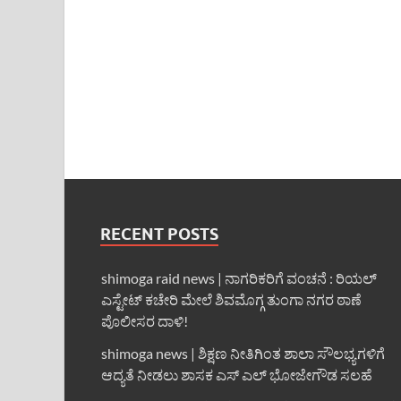
RECENT POSTS
shimoga raid news | ನಾಗರಿಕರಿಗೆ ವಂಚನೆ : ರಿಯಲ್
ಎಸ್ಟೇಟ್ ಕಚೇರಿ ಮೇಲೆ ಶಿವಮೊಗ್ಗ ತುಂಗಾ ನಗರ ಠಾಣೆ
ಪೊಲೀಸರ ದಾಳಿ!
shimoga news | ಶಿಕ್ಷಣ ನೀತಿಗಿಂತ ಶಾಲಾ ಸೌಲಭ್ಯಗಳಿಗೆ
ಆದ್ಯತೆ ನೀಡಲು ಶಾಸಕ ಎಸ್ ಎಲ್ ಭೋಜೇಗೌಡ ಸಲಹೆ