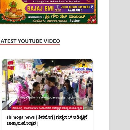
LATEST YOUTUBE VIDEO
shimoga news | ಶಿವಮೊಗ್ಗ | ಗುಡ್ಡೇಕಲ್ ಅಡಿಕೃತ್ತಿಕೆ
ಜಾತ್ರಾ ಮಹೋತ್ಸವ |