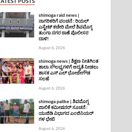
LATEST POSTS
shimoga raid news |
ನಾಗರಿಕರಿಗೆ ವಂಚನೆ : ರಿಯಲ್
ಎಸ್ಟೇಟ್ ಕಚೇರಿ ಮೇಲೆ ಶಿವಮೊಗ್ಗ
ತುಂಗಾ ನಗರ ಠಾಣೆ ಪೊಲೀಸರ
ದಾಳಿ!
August 6, 2026
shimoga news | ಶಿಕ್ಷಣ ನೀತಿಗಿಂತ
ಶಾಲಾ ಸೌಲಭ್ಯಗಳಿಗೆ ಆದ್ಯತೆ ನೀಡಲು
ಶಾಸಕ ಎಸ್ ಎಲ್ ಭೋಜೇಗೌಡ
ಸಲಹೆ
August 6, 2026
shimoga palike | ಶಿವಮೊಗ್ಗ
ಪಾಲಿಕೆ ಕಮೀಷನರ್ ಸೂಚನೆ :
ಯುಜಿಡಿ ವಿಭಾಗದ ಎಂಜಿನಿಯರ್
ಗಳ ಭೇಟಿ
August 6, 2026