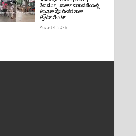
ಶಿವಮೊಗ್ಗ : ಪಾರ್ಕ್ ಬಡಾವಣೆಯಲ್ಲಿ
ಟ್ರಾಫಿಕ್ ಪೊಲೀಸರ ಶಾಕ್
ಟ್ರೀಟ್’ಮೆಂಟ್!
August 4, 2026