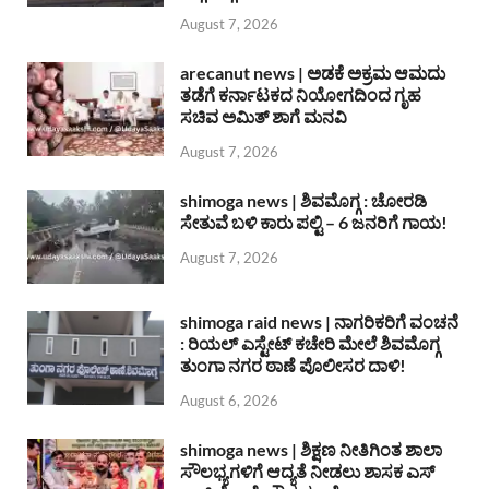
August 7, 2026
arecanut news | ಅಡಕೆ ಅಕ್ರಮ ಆಮದು
ತಡೆಗೆ ಕರ್ನಾಟಕದ ನಿಯೋಗದಿಂದ ಗೃಹ
ಸಚಿವ ಅಮಿತ್ ಶಾಗೆ ಮನವಿ
August 7, 2026
shimoga news | ಶಿವಮೊಗ್ಗ : ಚೋರಡಿ
ಸೇತುವೆ ಬಳಿ ಕಾರು ಪಲ್ಟಿ – 6 ಜನರಿಗೆ ಗಾಯ!
August 7, 2026
shimoga raid news | ನಾಗರಿಕರಿಗೆ ವಂಚನೆ
: ರಿಯಲ್ ಎಸ್ಟೇಟ್ ಕಚೇರಿ ಮೇಲೆ ಶಿವಮೊಗ್ಗ
ತುಂಗಾ ನಗರ ಠಾಣೆ ಪೊಲೀಸರ ದಾಳಿ!
August 6, 2026
shimoga news | ಶಿಕ್ಷಣ ನೀತಿಗಿಂತ ಶಾಲಾ
ಸೌಲಭ್ಯಗಳಿಗೆ ಆದ್ಯತೆ ನೀಡಲು ಶಾಸಕ ಎಸ್