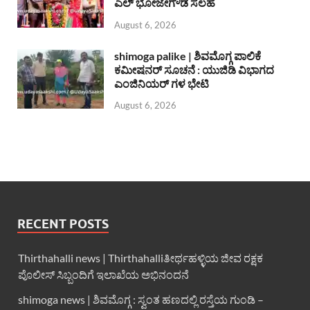
ಎಲ್ ಭೋಜೇಗೌಡ ಸಲಹೆ
August 6, 2026
shimoga palike | ಶಿವಮೊಗ್ಗ ಪಾಲಿಕೆ
ಕಮೀಷನರ್ ಸೂಚನೆ : ಯುಜಿಡಿ ವಿಭಾಗದ
ಎಂಜಿನಿಯರ್ ಗಳ ಭೇಟಿ
August 6, 2026
RECENT POSTS
Thirthahalli news | Thirthahalliತೀರ್ಥಹಳ್ಳಿಯ ಜೀವ ರಕ್ಷಕ
ಪೊಲೀಸ್ ಸಿಬ್ಬಂದಿಗೆ ಇಲಾಖೆಯ ಅಭಿನಂದನೆ
shimoga news | ಶಿವಮೊಗ್ಗ : ಸ್ವಂತ ಹಣದಲ್ಲಿ ರಸ್ತೆಯ ಗುಂಡಿ –