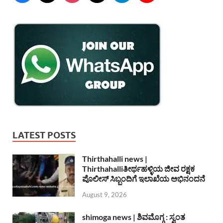
LATEST POSTS
Thirthahalli news |
Thirthahalliತೀರ್ಥಹಳ್ಳಿಯ ಜೀವ ರಕ್ಷಕ
ಪೊಲೀಸ್ ಸಿಬ್ಬಂದಿಗೆ ಇಲಾಖೆಯ ಅಭಿನಂದನೆ
August 9, 2026
shimoga news | ಶಿವಮೊಗ್ಗ : ಸ್ವಂತ