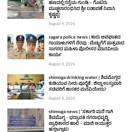
ಹಣದಲ್ಲಿ ರಸ್ತೆಯ ಗುಂಡಿ – ಗೊಟರು
ಮುಚ್ಚಲಾರಂಭಿಸಿದ ಶ್ರೀ ಬಡಾವಣೆ ನಿವಾಸಿ
ಕೃಷ್ಣಪ್ಪ!
August 9, 2026
sagara police news | ಕಾರು ಅಪಘಾತದ
ಗಾಯಾಳುಗಳಿಗೆ ನೆರವು : ಮೆಚ್ಚುಗೆಗೆ ಪಾತ್ರವಾದ
ಸಾಗರದ ಮಹಿಳಾ ಪೊಲೀಸರ ಮಾನವೀಯ
ಕಾರ್ಯ
August 8, 2026
shimoga drinking water | ಶಿವಮೊಗ್ಗದ
ಕುಡಿಯುವ ನೀರು ಪೂರೈಕೆ : ಜಿಲ್ಲಾ ಉಸ್ತುವಾರಿ
ಸಚಿವರಿಗೆ ಶಾಸಕರ ಮನವಿಯೇನು?
August 8, 2026
shimoga news | ‘ಸರ್ಕಾರಿ ಮನೆ’ಗಾಗಿ
ಶಿವಮೊಗ್ಗ – ಭದ್ರಾವತಿ ನಗರಾಭಿವೃದ್ದಿ
ಪ್ರಾಧಿಕಾರದ ಹಾಲಿ – ಮಾಜಿ ಆಯುಕ್ತರ
ಹಗ್ಗಜಗ್ಗಾಟ!