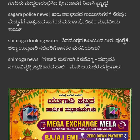
ಗೊಟರು ಮುಚ್ಚಲಾರಂಭಿಸಿದ ಶ್ರೀ ಬಡಾವಣೆ ನಿವಾಸಿ ಕೃಷ್ಣಪ್ಪ!
sagara police news | ಕಾರು ಅಪಘಾತದ ಗಾಯಾಳುಗಳಿಗೆ ನೆರವು :
ಮೆಚ್ಚುಗೆಗೆ ಪಾತ್ರವಾದ ಸಾಗರದ ಮಹಿಳಾ ಪೊಲೀಸರ ಮಾನವೀಯ
ಕಾರ್ಯ
shimoga drinking water | ಶಿವಮೊಗ್ಗದ ಕುಡಿಯುವ ನೀರು ಪೂರೈಕೆ :
ಜಿಲ್ಲಾ ಉಸ್ತುವಾರಿ ಸಚಿವರಿಗೆ ಶಾಸಕರ ಮನವಿಯೇನು?
shimoga news | ‘ಸರ್ಕಾರಿ ಮನೆ’ಗಾಗಿ ಶಿವಮೊಗ್ಗ – ಭದ್ರಾವತಿ
ನಗರಾಭಿವೃದ್ದಿ ಪ್ರಾಧಿಕಾರದ ಹಾಲಿ – ಮಾಜಿ ಆಯುಕ್ತರ ಹಗ್ಗಜಗ್ಗಾಟ!