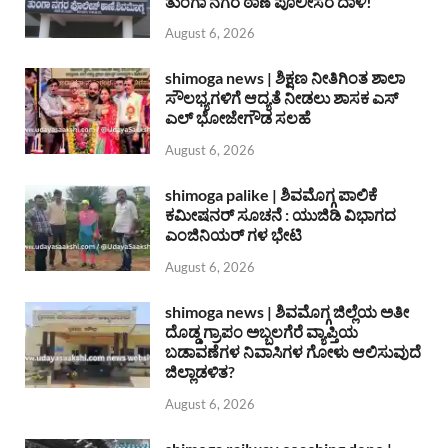
ತುಂಗಾ ನಗರ ಠಾಣೆ ಪೊಲೀಸರ ದಾಳಿ!
August 6, 2026
shimoga news | ಶಿಕ್ಷಣ ನೀತಿಗಿಂತ ಶಾಲಾ
ಸೌಲಭ್ಯಗಳಿಗೆ ಆದ್ಯತೆ ನೀಡಲು ಶಾಸಕ ಎಸ್
ಎಲ್ ಭೋಜೇಗೌಡ ಸಲಹೆ
August 6, 2026
shimoga palike | ಶಿವಮೊಗ್ಗ ಪಾಲಿಕೆ
ಕಮೀಷನರ್ ಸೂಚನೆ : ಯುಜಿಡಿ ವಿಭಾಗದ
ಎಂಜಿನಿಯರ್ ಗಳ ಭೇಟಿ
August 6, 2026
shimoga news | ಶಿವಮೊಗ್ಗ ಜಿಲ್ಲೆಯ ಅತೀ
ದೊಡ್ಡ ಗ್ರಾಪಂ ಅಬ್ಬಲಗೆರೆ ವ್ಯಾಪ್ತಿಯ
ಬಡಾವಣೆಗಳ ನಿವಾಸಿಗಳ ಗೋಳು ಆಲಿಸುವುದೆ
ಜಿಲ್ಲಾಡಳಿತ?
August 6, 2026