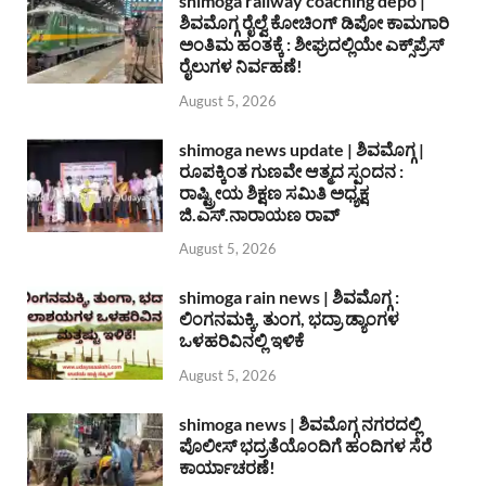
shimoga railway coaching depo |
ಶಿವಮೊಗ್ಗ ರೈಲ್ವೆ ಕೋಚಿಂಗ್ ಡಿಪೋ ಕಾಮಗಾರಿ
ಅಂತಿಮ ಹಂತಕ್ಕೆ : ಶೀಘ್ರದಲ್ಲಿಯೇ ಎಕ್ಸ್‌ಪ್ರೆಸ್
ರೈಲುಗಳ ನಿರ್ವಹಣೆ!
August 5, 2026
shimoga news update | ಶಿವಮೊಗ್ಗ |
ರೂಪಕ್ಕಿಂತ ಗುಣವೇ ಆತ್ಮದ ಸ್ಪಂದನ :
ರಾಷ್ಟ್ರೀಯ ಶಿಕ್ಷಣ ಸಮಿತಿ ಅಧ್ಯಕ್ಷ
ಜಿ.ಎಸ್.ನಾರಾಯಣ ರಾವ್
August 5, 2026
shimoga rain news | ಶಿವಮೊಗ್ಗ :
ಲಿಂಗನಮಕ್ಕಿ, ತುಂಗ, ಭದ್ರಾ ಡ್ಯಾಂಗಳ
ಒಳಹರಿವಿನಲ್ಲಿ ಇಳಿಕೆ
August 5, 2026
shimoga news | ಶಿವಮೊಗ್ಗ ನಗರದಲ್ಲಿ
ಪೊಲೀಸ್ ಭದ್ರತೆಯೊಂದಿಗೆ ಹಂದಿಗಳ ಸೆರೆ
ಕಾರ್ಯಾಚರಣೆ!