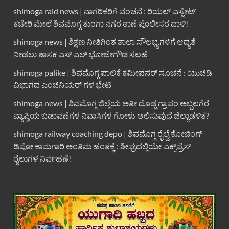
shimoga raid news | ನಾಗರಿಕರಿಗೆ ವಂಚನೆ : ರಿಯಲ್ ಎಸ್ಟೇಟ್
ಕಚೇರಿ ಮೇಲೆ ಶಿವಮೊಗ್ಗ ತುಂಗಾ ನಗರ ಠಾಣೆ ಪೊಲೀಸರ ದಾಳಿ!
shimoga news | ಶಿಕ್ಷಣ ನೀತಿಗಿಂತ ಶಾಲಾ ಸೌಲಭ್ಯಗಳಿಗೆ ಆದ್ಯತೆ
ನೀಡಲು ಶಾಸಕ ಎಸ್ ಎಲ್ ಭೋಜೇಗೌಡ ಸಲಹೆ
shimoga palike | ಶಿವಮೊಗ್ಗ ಪಾಲಿಕೆ ಕಮೀಷನರ್ ಸೂಚನೆ : ಯುಜಿಡಿ
ವಿಭಾಗದ ಎಂಜಿನಿಯರ್ ಗಳ ಭೇಟಿ
shimoga news | ಶಿವಮೊಗ್ಗ ಜಿಲ್ಲೆಯ ಅತೀ ದೊಡ್ಡ ಗ್ರಾಪಂ ಅಬ್ಬಲಗೆರೆ
ವ್ಯಾಪ್ತಿಯ ಬಡಾವಣೆಗಳ ನಿವಾಸಿಗಳ ಗೋಳು ಆಲಿಸುವುದೆ ಜಿಲ್ಲಾಡಳಿತ?
shimoga railway coaching depo | ಶಿವಮೊಗ್ಗ ರೈಲ್ವೆ ಕೋಚಿಂಗ್
ಡಿಪೋ ಕಾಮಗಾರಿ ಅಂತಿಮ ಹಂತಕ್ಕೆ : ಶೀಘ್ರದಲ್ಲಿಯೇ ಎಕ್ಸ್‌ಪ್ರೆಸ್
ರೈಲುಗಳ ನಿರ್ವಹಣೆ!