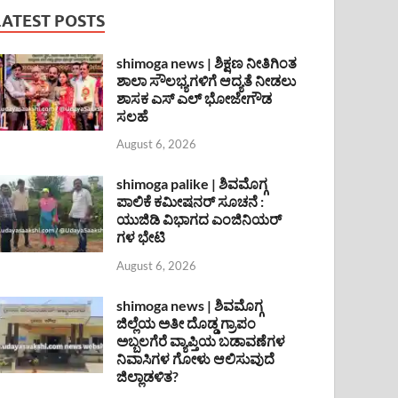
LATEST POSTS
shimoga news | ಶಿಕ್ಷಣ ನೀತಿಗಿಂತ
ಶಾಲಾ ಸೌಲಭ್ಯಗಳಿಗೆ ಆದ್ಯತೆ ನೀಡಲು
ಶಾಸಕ ಎಸ್ ಎಲ್ ಭೋಜೇಗೌಡ
ಸಲಹೆ
August 6, 2026
shimoga palike | ಶಿವಮೊಗ್ಗ
ಪಾಲಿಕೆ ಕಮೀಷನರ್ ಸೂಚನೆ :
ಯುಜಿಡಿ ವಿಭಾಗದ ಎಂಜಿನಿಯರ್
ಗಳ ಭೇಟಿ
August 6, 2026
shimoga news | ಶಿವಮೊಗ್ಗ
ಜಿಲ್ಲೆಯ ಅತೀ ದೊಡ್ಡ ಗ್ರಾಪಂ
ಅಬ್ಬಲಗೆರೆ ವ್ಯಾಪ್ತಿಯ ಬಡಾವಣೆಗಳ
ನಿವಾಸಿಗಳ ಗೋಳು ಆಲಿಸುವುದೆ
ಜಿಲ್ಲಾಡಳಿತ?