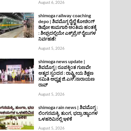
August 6, 2026
shimoga railway coaching
depo | ಶಿವಮೊಗ್ಗ ರೈಲ್ವೆ ಕೋಚಿಂಗ್
ಡಿಪೋ ಕಾಮಗಾರಿ ಅಂತಿಮ ಹಂತಕ್ಕೆ
: ಶೀಘ್ರದಲ್ಲಿಯೇ ಎಕ್ಸ್‌ಪ್ರೆಸ್ ರೈಲುಗಳ
ನಿರ್ವಹಣೆ!
August 5, 2026
shimoga news update |
ಶಿವಮೊಗ್ಗ | ರೂಪಕ್ಕಿಂತ ಗುಣವೇ
ಆತ್ಮದ ಸ್ಪಂದನ : ರಾಷ್ಟ್ರೀಯ ಶಿಕ್ಷಣ
ಸಮಿತಿ ಅಧ್ಯಕ್ಷ ಜಿ.ಎಸ್.ನಾರಾಯಣ
ರಾವ್
August 5, 2026
shimoga rain news | ಶಿವಮೊಗ್ಗ :
ಲಿಂಗನಮಕ್ಕಿ, ತುಂಗ, ಭದ್ರಾ ಡ್ಯಾಂಗಳ
ಒಳಹರಿವಿನಲ್ಲಿ ಇಳಿಕೆ
August 5, 2026