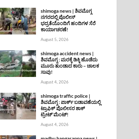
shimoga news | ಶಿವಮೊಗ್ಗ
ನಗರದಲ್ಲಿ ಪೊಲೀಸ್
ಭದ್ರತೆಯೊಂದಿಗೆ ಹಂದಿಗಳ ಸೆರೆ
ಕಾರ್ಯಾಚರಣೆ!
August 5, 2026
shimoga accident news |
ಶಿವಮೊಗ್ಗ : ಮರಕ್ಕೆ ಡಿಕ್ಕಿ ಹೊಡೆದು
ಮೂರು ತುಂಡಾದ ಕಾರು – ಚಾಲಕ
ಸಾವು!
August 4, 2026
shimoga traffic police |
ಶಿವಮೊಗ್ಗ : ಪಾರ್ಕ್ ಬಡಾವಣೆಯಲ್ಲಿ
ಟ್ರಾಫಿಕ್ ಪೊಲೀಸರ ಶಾಕ್
ಟ್ರೀಟ್’ಮೆಂಟ್!
August 4, 2026
madhu bangarappa news |