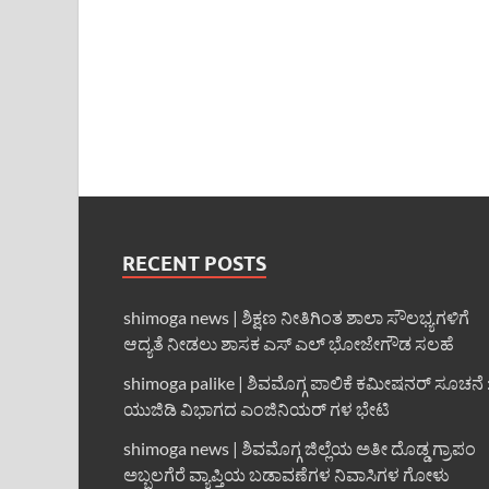
RECENT POSTS
shimoga news | ಶಿಕ್ಷಣ ನೀತಿಗಿಂತ ಶಾಲಾ ಸೌಲಭ್ಯಗಳಿಗೆ
ಆದ್ಯತೆ ನೀಡಲು ಶಾಸಕ ಎಸ್ ಎಲ್ ಭೋಜೇಗೌಡ ಸಲಹೆ
shimoga palike | ಶಿವಮೊಗ್ಗ ಪಾಲಿಕೆ ಕಮೀಷನರ್ ಸೂಚನೆ 
ಯುಜಿಡಿ ವಿಭಾಗದ ಎಂಜಿನಿಯರ್ ಗಳ ಭೇಟಿ
shimoga news | ಶಿವಮೊಗ್ಗ ಜಿಲ್ಲೆಯ ಅತೀ ದೊಡ್ಡ ಗ್ರಾಪಂ
ಅಬ್ಬಲಗೆರೆ ವ್ಯಾಪ್ತಿಯ ಬಡಾವಣೆಗಳ ನಿವಾಸಿಗಳ ಗೋಳು