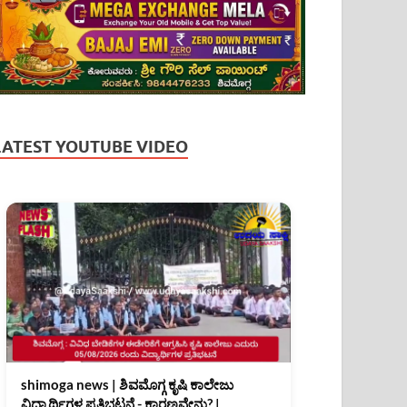
LATEST YOUTUBE VIDEO
shimoga news | ಶಿವಮೊಗ್ಗ ಕೃಷಿ ಕಾಲೇಜು
ವಿದ್ಯಾರ್ಥಿಗಳ ಪ್ರತಿಭಟನೆ - ಕಾರಣವೇನು? |