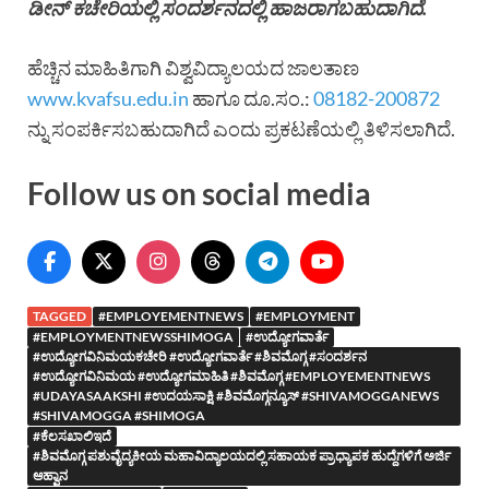
ಡೀನ್ ಕಚೇರಿಯಲ್ಲಿ ಸಂದರ್ಶನದಲ್ಲಿ ಹಾಜರಾಗಬಹುದಾಗಿದೆ.
ಹೆಚ್ಚಿನ ಮಾಹಿತಿಗಾಗಿ ವಿಶ್ವವಿದ್ಯಾಲಯದ ಜಾಲತಾಣ
www.kvafsu.edu.in
ಹಾಗೂ ದೂ.ಸಂ.:
08182-200872
ನ್ನು ಸಂಪರ್ಕಿಸಬಹುದಾಗಿದೆ ಎಂದು ಪ್ರಕಟಣೆಯಲ್ಲಿ ತಿಳಿಸಲಾಗಿದೆ.
Follow us on social media
TAGGED
#EMPLOYEMENTNEWS
#EMPLOYMENT
#EMPLOYMENTNEWSSHIMOGA
#ಉದ್ಯೋಗವಾರ್ತೆ
#ಉದ್ಯೋಗವಿನಿಮಯಕಚೇರಿ #ಉದ್ಯೋಗವಾರ್ತೆ #ಶಿವಮೊಗ್ಗ #ಸಂದರ್ಶನ
#ಉದ್ಯೋಗವಿನಿಮಯ #ಉದ್ಯೋಗಮಾಹಿತಿ #ಶಿವಮೊಗ್ಗ #EMPLOYEMENTNEWS
#UDAYASAAKSHI #ಉದಯಸಾಕ್ಷಿ #ಶಿವಮೊಗ್ಗನ್ಯೂಸ್ #SHIVAMOGGANEWS
#SHIVAMOGGA #SHIMOGA
#ಕೆಲಸಖಾಲಿಇದೆ
#ಶಿವಮೊಗ್ಗ ಪಶುವೈದ್ಯಕೀಯ ಮಹಾವಿದ್ಯಾಲಯದಲ್ಲಿ ಸಹಾಯಕ ಪ್ರಾಧ್ಯಾಪಕ ಹುದ್ದೆಗಳಿಗೆ ಅರ್ಜಿ
ಆಹ್ವಾನ