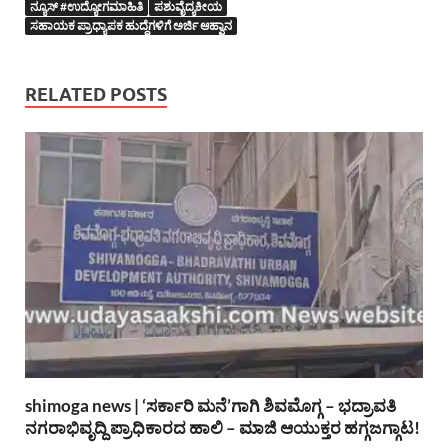
ನ್ಯೂಸ್ #ಉದ್ಯೋಗಮಾಹಿತಿ
ಪಶುವೈದ್ಯಕೀಯ
ಸಹಾಯಕ ಪ್ರಾಧ್ಯಾಪಕ ಹುದ್ದೆಗಳಿಗೆ ಅರ್ಜಿ ಆಹ್ವಾನ
RELATED POSTS
shimoga news | ‘ಸರ್ಕಾರಿ ಮನೆ’ಗಾಗಿ ಶಿವಮೊಗ್ಗ – ಭದ್ರಾವತಿ
ನಗರಾಭಿವೃದ್ದಿ ಪ್ರಾಧಿಕಾರದ ಹಾಲಿ – ಮಾಜಿ ಆಯುಕ್ತರ ಹಗ್ಗಜಗ್ಗಾಟ!