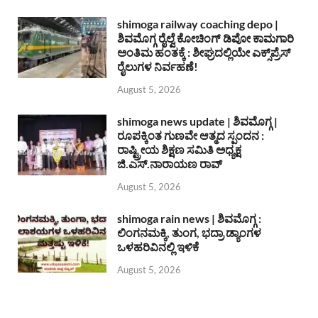
shimoga railway coaching depo |
ಶಿವಮೊಗ್ಗ ರೈಲ್ವೆ ಕೋಚಿಂಗ್ ಡಿಪೋ ಕಾಮಗಾರಿ
ಅಂತಿಮ ಹಂತಕ್ಕೆ : ಶೀಘ್ರದಲ್ಲಿಯೇ ಎಕ್ಸ್‌ಪ್ರೆಸ್
ರೈಲುಗಳ ನಿರ್ವಹಣೆ!
August 5, 2026
shimoga news update | ಶಿವಮೊಗ್ಗ |
ರೂಪಕ್ಕಿಂತ ಗುಣವೇ ಆತ್ಮದ ಸ್ಪಂದನ :
ರಾಷ್ಟ್ರೀಯ ಶಿಕ್ಷಣ ಸಮಿತಿ ಅಧ್ಯಕ್ಷ
ಜಿ.ಎಸ್.ನಾರಾಯಣ ರಾವ್
August 5, 2026
shimoga rain news | ಶಿವಮೊಗ್ಗ :
ಲಿಂಗನಮಕ್ಕಿ, ತುಂಗ, ಭದ್ರಾ ಡ್ಯಾಂಗಳ
ಒಳಹರಿವಿನಲ್ಲಿ ಇಳಿಕೆ
August 5, 2026