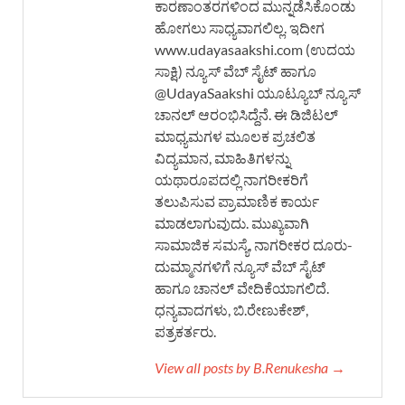
ಕಾರಣಾಂತರಗಳಿಂದ ಮುನ್ನಡೆಸಿಕೊಂಡು
ಹೋಗಲು ಸಾಧ್ಯವಾಗಲಿಲ್ಲ. ಇದೀಗ
www.udayasaakshi.com (ಉದಯ
ಸಾಕ್ಷಿ) ನ್ಯೂಸ್ ವೆಬ್ ಸೈಟ್ ಹಾಗೂ
@UdayaSaakshi ಯೂಟ್ಯೂಬ್ ನ್ಯೂಸ್
ಚಾನಲ್ ಆರಂಭಿಸಿದ್ದೆನೆ. ಈ ಡಿಜಿಟಲ್
ಮಾಧ್ಯಮಗಳ ಮೂಲಕ ಪ್ರಚಲಿತ
ವಿದ್ಯಮಾನ, ಮಾಹಿತಿಗಳನ್ನು
ಯಥಾರೂಪದಲ್ಲಿ ನಾಗರೀಕರಿಗೆ
ತಲುಪಿಸುವ ಪ್ರಾಮಾಣಿಕ ಕಾರ್ಯ
ಮಾಡಲಾಗುವುದು. ಮುಖ್ಯವಾಗಿ
ಸಾಮಾಜಿಕ ಸಮಸ್ಯೆ, ನಾಗರೀಕರ ದೂರು-
ದುಮ್ಮಾನಗಳಿಗೆ ನ್ಯೂಸ್ ವೆಬ್ ಸೈಟ್
ಹಾಗೂ ಚಾನಲ್ ವೇದಿಕೆಯಾಗಲಿದೆ.
ಧನ್ಯವಾದಗಳು, ಬಿ.ರೇಣುಕೇಶ್,
ಪತ್ರಕರ್ತರು.
View all posts by B.Renukesha →