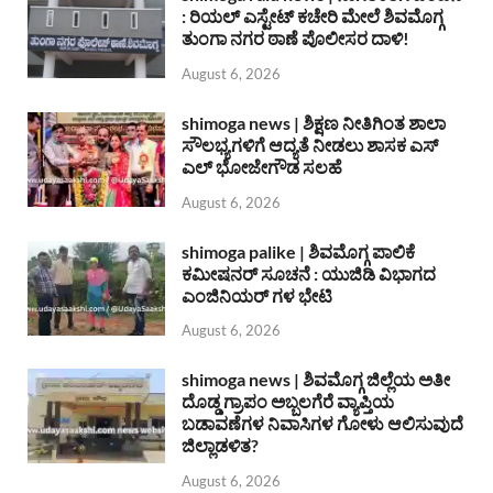
: ರಿಯಲ್ ಎಸ್ಟೇಟ್ ಕಚೇರಿ ಮೇಲೆ ಶಿವಮೊಗ್ಗ
ತುಂಗಾ ನಗರ ಠಾಣೆ ಪೊಲೀಸರ ದಾಳಿ!
August 6, 2026
shimoga news | ಶಿಕ್ಷಣ ನೀತಿಗಿಂತ ಶಾಲಾ
ಸೌಲಭ್ಯಗಳಿಗೆ ಆದ್ಯತೆ ನೀಡಲು ಶಾಸಕ ಎಸ್
ಎಲ್ ಭೋಜೇಗೌಡ ಸಲಹೆ
August 6, 2026
shimoga palike | ಶಿವಮೊಗ್ಗ ಪಾಲಿಕೆ
ಕಮೀಷನರ್ ಸೂಚನೆ : ಯುಜಿಡಿ ವಿಭಾಗದ
ಎಂಜಿನಿಯರ್ ಗಳ ಭೇಟಿ
August 6, 2026
shimoga news | ಶಿವಮೊಗ್ಗ ಜಿಲ್ಲೆಯ ಅತೀ
ದೊಡ್ಡ ಗ್ರಾಪಂ ಅಬ್ಬಲಗೆರೆ ವ್ಯಾಪ್ತಿಯ
ಬಡಾವಣೆಗಳ ನಿವಾಸಿಗಳ ಗೋಳು ಆಲಿಸುವುದೆ
ಜಿಲ್ಲಾಡಳಿತ?
August 6, 2026