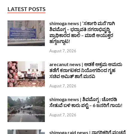
LATEST POSTS
shimoga news | ‘ಸರ್ಕಾರಿ ಮನೆ’ಗಾಗಿ
ಶಿವಮೊಗ್ಗ – ಭದ್ರಾವತಿ ನಗರಾಭಿವೃದ್ದಿ
ಪ್ರಾಧಿಕಾರದ ಹಾಲಿ – ಮಾಜಿ ಆಯುಕ್ತರ
ಹಗ್ಗಜಗ್ಗಾಟ!
August 7, 2026
arecanut news | ಅಡಕೆ ಅಕ್ರಮ ಆಮದು
ತಡೆಗೆ ಕರ್ನಾಟಕದ ನಿಯೋಗದಿಂದ ಗೃಹ
ಸಚಿವ ಅಮಿತ್ ಶಾಗೆ ಮನವಿ
August 7, 2026
shimoga news | ಶಿವಮೊಗ್ಗ : ಚೋರಡಿ
ಸೇತುವೆ ಬಳಿ ಕಾರು ಪಲ್ಟಿ – 6 ಜನರಿಗೆ ಗಾಯ!
August 7, 2026
shimoga raid news | ನಾಗರಿಕರಿಗೆ ವಂಚನೆ