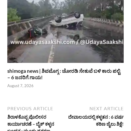
shimoga news | ಶಿವಮೊಗ್ಗ : ಚೋರಡಿ ಸೇತುವೆ ಬಳಿ ಕಾರು ಪಲ್ಟಿ
– 6 ಜನರಿಗೆ ಗಾಯ!
August 7, 2026
PREVIOUS ARTICLE
NEXT ARTICLE
ಶಿರಾಳಕೊಪ್ಪ ಪೊಲೀಸರ
ದೇವಾಲಯದಲ್ಲಿ ಕಳ್ಳತನ : 6 ವರ್ಷ
ಕಾರ್ಯಾಚರಣೆ – ಬೈಕ್ ಕಳ್ಳನ
ಕಠಿಣ ಜೈಲು ಶಿಕ್ಷೆ!
ಬಂಧನ : ಮೂರು ಪ್ರಕರಣ