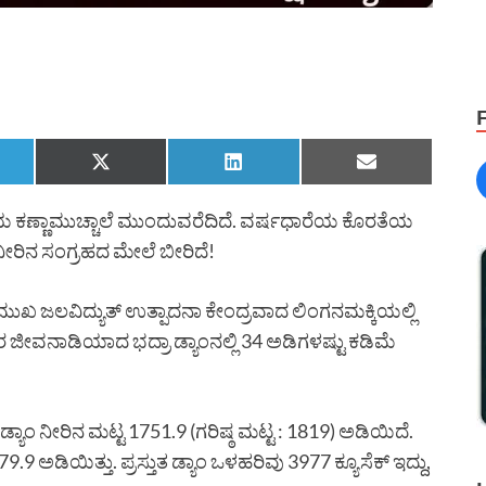
 ಕಣ್ಣಾಮುಚ್ಚಾಲೆ ಮುಂದುವರೆದಿದೆ. ವರ್ಷಧಾರೆಯ ಕೊರತೆಯ
ನೀರಿನ ಸಂಗ್ರಹದ ಮೇಲೆ ಬೀರಿದೆ!
 ಪ್ರಮುಖ ಜಲವಿದ್ಯುತ್ ಉತ್ಪಾದನಾ ಕೇಂದ್ರವಾದ ಲಿಂಗನಮಕ್ಕಿಯಲ್ಲಿ
ರ ಜೀವನಾಡಿಯಾದ ಭದ್ರಾ ಡ್ಯಾಂನಲ್ಲಿ 34 ಅಡಿಗಳಷ್ಟು ಕಡಿಮೆ
ಾಂ ನೀರಿನ ಮಟ್ಟ 1751.9 (ಗರಿಷ್ಠ ಮಟ್ಟ : 1819) ಅಡಿಯಿದೆ.
 ಅಡಿಯಿತ್ತು. ಪ್ರಸ್ತುತ ಡ್ಯಾಂ ಒಳಹರಿವು 3977 ಕ್ಯೂಸೆಕ್ ಇದ್ದು,