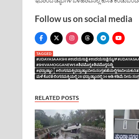
ಇದರಿಂದ ಡ್ಯಾಂಗಳ ಒಳಹರಿವಿನಲ್ಲಿ ಕುಸಿತ ಕಂಡುಬಂದಿದ
Follow us on social media
TAGGED
#UDAYASAAKSHI #ಉದಯಸಾಕ್ಷಿ #ಉದಯಸಾಕ್ಷಿನ್ಯೂಸ್ #UDA
#SHIVAMOGGANEWS #ಶಿವಮೊಗ್ಗ #ಶಿವಮೊಗ್ಗಸುದ್ದಿ
#ಭದ್ರಾಡ್ಯಾಂ
#ಲಿಂಗನಮಕ್ಕಿಭದ್ರಾಡ್ಯಾಂನೀರುಸಂಗ್ರಹಣೆಯಲ್ಲಿಗಣನೀಯಕುಸಿತ
ಮಳೆ ಕೊರತೆ ಲಿಂಗನಮಕ್ಕಿಯಲ್ಲಿ 28 ಭದ್ರಾ ಡ್ಯಾಂನಲ್ಲಿ 34 ಅಡಿ ಕಡಿಮೆ ನೀರು ಸಂಗ
RELATED POSTS