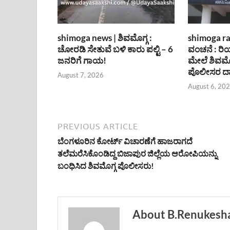
shimoga news | ಶಿವಮೊಗ್ಗ :
shimoga rai
ಚೋರಡಿ ಸೇತುವೆ ಬಳಿ ಕಾರು ಪಲ್ಟಿ – 6
ವಂಚನೆ : ರಿ
ಜನರಿಗೆ ಗಾಯ!
ಮೇಲೆ ಶಿವಮೊ
ಪೊಲೀಸರ ದಾ
August 7, 2026
August 6, 20
PREVIOUS ARTICLE
ಬೆಂಗಳೂರಿನ ಕೋರ್ಟ್ ವಿಚಾರಣೆಗೆ ಹಾಜರಾಗದೆ
ತಲೆಮರೆಸಿಕೊಂಡಿದ್ದ ಬಿಜಾಪುರ ಜಿಲ್ಲೆಯ ಆರೋಪಿಯನ್ನು
ಬಂಧಿಸಿದ ಶಿವಮೊಗ್ಗ ಪೊಲೀಸರು!
About B.Renukesh