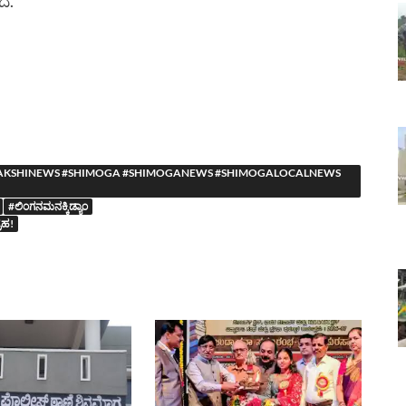
ೆ.
YASAAKSHINEWS #SHIMOGA #SHIMOGANEWS #SHIMOGALOCALNEWS
#ಲಿಂಗನಮನಕ್ಕಿಡ್ಯಾಂ
್ರಹ!