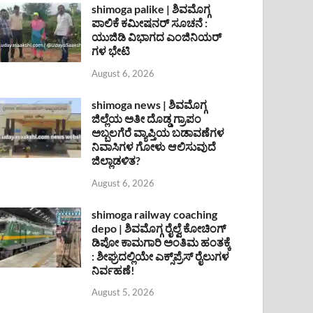
shimoga palike | ಶಿವಮೊಗ್ಗ
ಪಾಲಿಕೆ ಕಮೀಷನರ್ ಸೂಚನೆ :
ಯುಜಿಡಿ ವಿಭಾಗದ ಎಂಜಿನಿಯರ್
ಗಳ ಭೇಟಿ
August 6, 2026
shimoga news | ಶಿವಮೊಗ್ಗ
ಜಿಲ್ಲೆಯ ಅತೀ ದೊಡ್ಡ ಗ್ರಾಪಂ
ಅಬ್ಬಲಗೆರೆ ವ್ಯಾಪ್ತಿಯ ಬಡಾವಣೆಗಳ
ನಿವಾಸಿಗಳ ಗೋಳು ಆಲಿಸುವುದೆ
ಜಿಲ್ಲಾಡಳಿತ?
August 6, 2026
shimoga railway coaching
depo | ಶಿವಮೊಗ್ಗ ರೈಲ್ವೆ ಕೋಚಿಂಗ್
ಡಿಪೋ ಕಾಮಗಾರಿ ಅಂತಿಮ ಹಂತಕ್ಕೆ
: ಶೀಘ್ರದಲ್ಲಿಯೇ ಎಕ್ಸ್‌ಪ್ರೆಸ್ ರೈಲುಗಳ
ನಿರ್ವಹಣೆ!
August 5, 2026