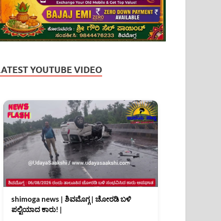
LATEST YOUTUBE VIDEO
shimoga news | ಶಿವಮೊಗ್ಗ | ಚೋರಡಿ ಬಳಿ
ಪಲ್ಟಿಯಾದ ಕಾರು! |