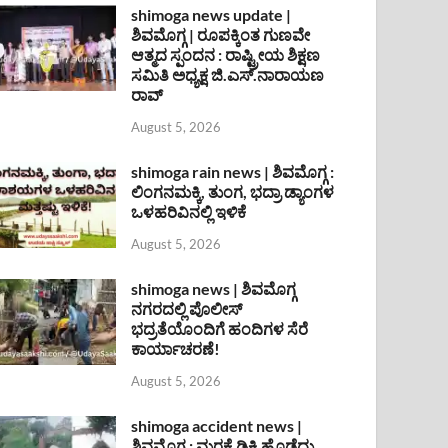
shimoga news update |
ಶಿವಮೊಗ್ಗ | ರೂಪಕ್ಕಿಂತ ಗುಣವೇ
ಆತ್ಮದ ಸ್ಪಂದನ : ರಾಷ್ಟ್ರೀಯ ಶಿಕ್ಷಣ
ಸಮಿತಿ ಅಧ್ಯಕ್ಷ ಜಿ.ಎಸ್.ನಾರಾಯಣ
ರಾವ್
August 5, 2026
shimoga rain news | ಶಿವಮೊಗ್ಗ :
ಲಿಂಗನಮಕ್ಕಿ, ತುಂಗ, ಭದ್ರಾ ಡ್ಯಾಂಗಳ
ಒಳಹರಿವಿನಲ್ಲಿ ಇಳಿಕೆ
August 5, 2026
shimoga news | ಶಿವಮೊಗ್ಗ
ನಗರದಲ್ಲಿ ಪೊಲೀಸ್
ಭದ್ರತೆಯೊಂದಿಗೆ ಹಂದಿಗಳ ಸೆರೆ
ಕಾರ್ಯಾಚರಣೆ!
August 5, 2026
shimoga accident news |
ಶಿವಮೊಗ್ಗ : ಮರಕ್ಕೆ ಡಿಕ್ಕಿ ಹೊಡೆದು