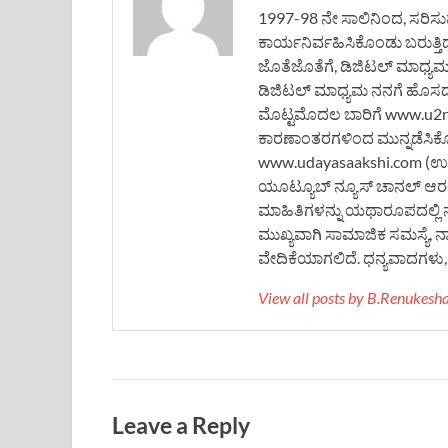
1997-98 ನೇ ಸಾಲಿನಿಂದ, ಸರಿಸುಮಾ
ಕಾರ್ಯನಿರ್ವಹಿಸಿಕೊಂಡು ಬರುತ್ತಿ
ಜೊತೆಜೊತೆಗೆ, ಡಿಜಿಟಲ್ ಮಾಧ್ಯ
ಡಿಜಿಟಲ್ ಮಾಧ್ಯಮ ನನಗೆ ಹೊಸದಲ್ಲ
ಮೊಟ್ಟಮೊದಲ ಬಾರಿಗೆ www.u2rne
ಕಾರಣಾಂತರಗಳಿಂದ ಮುನ್ನಡೆಸಿಕ
www.udayasaakshi.com (ಉದಯ
ಯೂಟ್ಯೂಬ್ ನ್ಯೂಸ್ ಚಾನಲ್ ಆರಂಭ
ಮಾಹಿತಿಗಳನ್ನು ಯಥಾರೂಪದಲ್ಲಿ 
ಮುಖ್ಯವಾಗಿ ಸಾಮಾಜಿಕ ಸಮಸ್ಯೆ, 
ವೇದಿಕೆಯಾಗಲಿದೆ. ಧನ್ಯವಾದಗಳು, ಬ
View all posts by B.Renukes
Leave a Reply