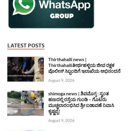
LATEST POSTS
Thirthahalli news |
Thirthahalliತೀರ್ಥಹಳ್ಳಿಯ ಜೀವ ರಕ್ಷಕ
ಪೊಲೀಸ್ ಸಿಬ್ಬಂದಿಗೆ ಇಲಾಖೆಯ ಅಭಿನಂದನೆ
August 9, 2026
shimoga news | ಶಿವಮೊಗ್ಗ : ಸ್ವಂತ
ಹಣದಲ್ಲಿ ರಸ್ತೆಯ ಗುಂಡಿ – ಗೊಟರು
ಮುಚ್ಚಲಾರಂಭಿಸಿದ ಶ್ರೀ ಬಡಾವಣೆ ನಿವಾಸಿ
ಕೃಷ್ಣಪ್ಪ!
August 9, 2026