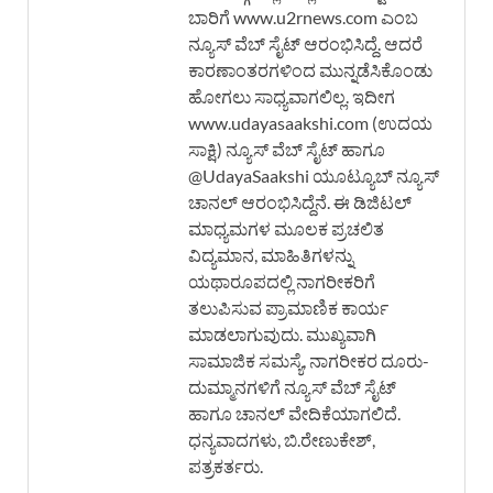
ಬಾರಿಗೆ www.u2rnews.com ಎಂಬ
ನ್ಯೂಸ್ ವೆಬ್ ಸೈಟ್ ಆರಂಭಿಸಿದ್ದೆ. ಆದರೆ
ಕಾರಣಾಂತರಗಳಿಂದ ಮುನ್ನಡೆಸಿಕೊಂಡು
ಹೋಗಲು ಸಾಧ್ಯವಾಗಲಿಲ್ಲ. ಇದೀಗ
www.udayasaakshi.com (ಉದಯ
ಸಾಕ್ಷಿ) ನ್ಯೂಸ್ ವೆಬ್ ಸೈಟ್ ಹಾಗೂ
@UdayaSaakshi ಯೂಟ್ಯೂಬ್ ನ್ಯೂಸ್
ಚಾನಲ್ ಆರಂಭಿಸಿದ್ದೆನೆ. ಈ ಡಿಜಿಟಲ್
ಮಾಧ್ಯಮಗಳ ಮೂಲಕ ಪ್ರಚಲಿತ
ವಿದ್ಯಮಾನ, ಮಾಹಿತಿಗಳನ್ನು
ಯಥಾರೂಪದಲ್ಲಿ ನಾಗರೀಕರಿಗೆ
ತಲುಪಿಸುವ ಪ್ರಾಮಾಣಿಕ ಕಾರ್ಯ
ಮಾಡಲಾಗುವುದು. ಮುಖ್ಯವಾಗಿ
ಸಾಮಾಜಿಕ ಸಮಸ್ಯೆ, ನಾಗರೀಕರ ದೂರು-
ದುಮ್ಮಾನಗಳಿಗೆ ನ್ಯೂಸ್ ವೆಬ್ ಸೈಟ್
ಹಾಗೂ ಚಾನಲ್ ವೇದಿಕೆಯಾಗಲಿದೆ.
ಧನ್ಯವಾದಗಳು, ಬಿ.ರೇಣುಕೇಶ್,
ಪತ್ರಕರ್ತರು.