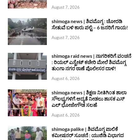
August 7, 2026
shimoga news | ಶಿವಮೊಗ್ಗ : ಚೋರಡಿ
ಸೇತುವೆ ಬಳಿ ಕಾರು ಪಲ್ಟಿ – 6 ಜನರಿಗೆ ಗಾಯ!
August 7, 2026
shimoga raid news | ನಾಗರಿಕರಿಗೆ ವಂಚನೆ
: ರಿಯಲ್ ಎಸ್ಟೇಟ್ ಕಚೇರಿ ಮೇಲೆ ಶಿವಮೊಗ್ಗ
ತುಂಗಾ ನಗರ ಠಾಣೆ ಪೊಲೀಸರ ದಾಳಿ!
August 6, 2026
shimoga news | ಶಿಕ್ಷಣ ನೀತಿಗಿಂತ ಶಾಲಾ
ಸೌಲಭ್ಯಗಳಿಗೆ ಆದ್ಯತೆ ನೀಡಲು ಶಾಸಕ ಎಸ್
ಎಲ್ ಭೋಜೇಗೌಡ ಸಲಹೆ
August 6, 2026
shimoga palike | ಶಿವಮೊಗ್ಗ ಪಾಲಿಕೆ
ಕಮೀಷನರ್ ಸೂಚನೆ : ಯುಜಿಡಿ ವಿಭಾಗದ