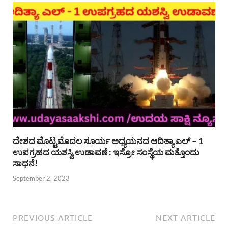
ದೇಶದ ಮೊಟ್ಟಮೊದಲ ಸೂರ್ಯ ಅಧ್ಯಯನದ ಆದಿತ್ಯಾ ಎಲ್ – 1
ಉಪಗ್ರಹದ ಯಶಸ್ವಿ ಉಡಾವಣೆ : ಇಸ್ರೋ ಸಂಸ್ಥೆಯ ಮತ್ತೊಂದು
ಸಾಧನೆ!
September 2, 2023
PREVIOUS ARTICLE
NEXT ARTICLE