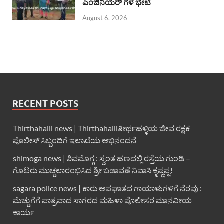
ಎಂಜಿನಿಯರ್ ಗಳ ಭೇಟಿ
August 6, 2026
RECENT POSTS
Thirthahalli news | Thirthahalliತೀರ್ಥಹಳ್ಳಿಯ ಜೀವ ರಕ್ಷಕ
ಪೊಲೀಸ್ ಸಿಬ್ಬಂದಿಗೆ ಇಲಾಖೆಯ ಅಭಿನಂದನೆ
shimoga news | ಶಿವಮೊಗ್ಗ : ಸ್ವಂತ ಹಣದಲ್ಲಿ ರಸ್ತೆಯ ಗುಂಡಿ –
ಗೊಟರು ಮುಚ್ಚಲಾರಂಭಿಸಿದ ಶ್ರೀ ಬಡಾವಣೆ ನಿವಾಸಿ ಕೃಷ್ಣಪ್ಪ!
sagara police news | ಕಾರು ಅಪಘಾತದ ಗಾಯಾಳುಗಳಿಗೆ ನೆರವು :
ಮೆಚ್ಚುಗೆಗೆ ಪಾತ್ರವಾದ ಸಾಗರದ ಮಹಿಳಾ ಪೊಲೀಸರ ಮಾನವೀಯ
ಕಾರ್ಯ