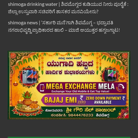
shimoga drinking water | ಶಿವಮೊಗ್ಗದ ಕುಡಿಯುವ ನೀರು ಪೂರೈಕೆ :
ಜಿಲ್ಲಾ ಉಸ್ತುವಾರಿ ಸಚಿವರಿಗೆ ಶಾಸಕರ ಮನವಿಯೇನು?
shimoga news | ‘ಸರ್ಕಾರಿ ಮನೆ’ಗಾಗಿ ಶಿವಮೊಗ್ಗ – ಭದ್ರಾವತಿ
ನಗರಾಭಿವೃದ್ದಿ ಪ್ರಾಧಿಕಾರದ ಹಾಲಿ – ಮಾಜಿ ಆಯುಕ್ತರ ಹಗ್ಗಜಗ್ಗಾಟ!