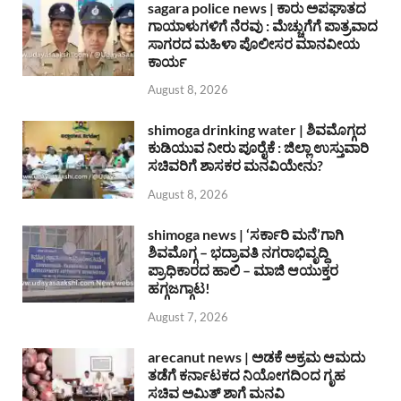
sagara police news | ಕಾರು ಅಪಘಾತದ
ಗಾಯಾಳುಗಳಿಗೆ ನೆರವು : ಮೆಚ್ಚುಗೆಗೆ ಪಾತ್ರವಾದ
ಸಾಗರದ ಮಹಿಳಾ ಪೊಲೀಸರ ಮಾನವೀಯ
ಕಾರ್ಯ
August 8, 2026
shimoga drinking water | ಶಿವಮೊಗ್ಗದ
ಕುಡಿಯುವ ನೀರು ಪೂರೈಕೆ : ಜಿಲ್ಲಾ ಉಸ್ತುವಾರಿ
ಸಚಿವರಿಗೆ ಶಾಸಕರ ಮನವಿಯೇನು?
August 8, 2026
shimoga news | ‘ಸರ್ಕಾರಿ ಮನೆ’ಗಾಗಿ
ಶಿವಮೊಗ್ಗ – ಭದ್ರಾವತಿ ನಗರಾಭಿವೃದ್ದಿ
ಪ್ರಾಧಿಕಾರದ ಹಾಲಿ – ಮಾಜಿ ಆಯುಕ್ತರ
ಹಗ್ಗಜಗ್ಗಾಟ!
August 7, 2026
arecanut news | ಅಡಕೆ ಅಕ್ರಮ ಆಮದು
ತಡೆಗೆ ಕರ್ನಾಟಕದ ನಿಯೋಗದಿಂದ ಗೃಹ
ಸಚಿವ ಅಮಿತ್ ಶಾಗೆ ಮನವಿ