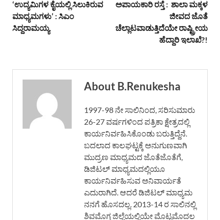
‘ಉದ್ಯಮಿಗಳ ಕೈಯಲ್ಲಿ ಸಿಲುಕಿರುವ
ಅಪಾಯಕಾರಿ ರಸ್ತೆ : ಶಾಲಾ ಮಕ್ಕಳ
ಮಾಧ್ಯಮಗಳು’ : ಸಿಎಂ
ಜೀವದ ಜೊತೆ
ಸಿದ್ದರಾಮಯ್ಯ
ಚೆಲ್ಲಾಟವಾಡುತ್ತಿದೆಯೇ ರಾಷ್ಟ್ರೀಯ
ಹೆದ್ದಾರಿ ಇಲಾಖೆ?!
About B.Renukesha
1997-98 ನೇ ಸಾಲಿನಿಂದ, ಸರಿಸುಮಾರು
26-27 ವರ್ಷಗಳಿಂದ ಪತ್ರಿಕಾ ಕ್ಷೇತ್ರದಲ್ಲಿ
ಕಾರ್ಯನಿರ್ವಹಿಸಿಕೊಂಡು ಬರುತ್ತಿದ್ದೆನೆ.
ಬದಲಾದ ಕಾಲಘಟ್ಟಕ್ಕೆ ಅನುಗುಣವಾಗಿ
ಮುದ್ರಣ ಮಾಧ್ಯಮದ ಜೊತೆಜೊತೆಗೆ,
ಡಿಜಿಟಲ್ ಮಾಧ್ಯಮದಲ್ಲಿಯೂ
ಕಾರ್ಯನಿರ್ವಹಿಸುವ ಅನಿವಾರ್ಯತೆ
ಎದುರಾಗಿದೆ. ಆದರೆ ಡಿಜಿಟಲ್ ಮಾಧ್ಯಮ
ನನಗೆ ಹೊಸದಲ್ಲ. 2013-14 ರ ಸಾಲಿನಲ್ಲಿ
ಶಿವಮೊಗ್ಗ ಜಿಲ್ಲೆಯಲ್ಲಿಯೇ ಮೊಟ್ಟಮೊದಲ