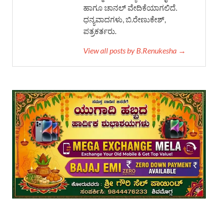
ಹಾಗೂ ಚಾನಲ್ ವೇದಿಕೆಯಾಗಲಿದೆ.
ಧನ್ಯವಾದಗಳು, ಬಿ.ರೇಣುಕೇಶ್,
ಪತ್ರಕರ್ತರು.
View all posts by B.Renukesha →