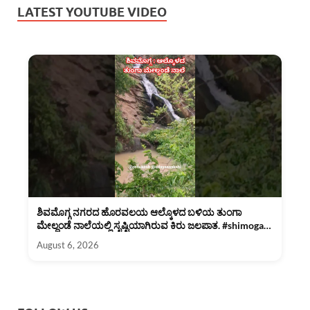
LATEST YOUTUBE VIDEO
ಶಿವಮೊಗ್ಗ ನಗರದ ಹೊರವಲಯ ಆಲ್ಕೊಳದ ಬಳಿಯ ತುಂಗಾ
ಮೇಲ್ದಂಡೆ ನಾಲೆಯಲ್ಲಿ ಸೃಷ್ಟಿಯಾಗಿರುವ ಕಿರು ಜಲಪಾತ. #shimoga
#rain
August 6, 2026