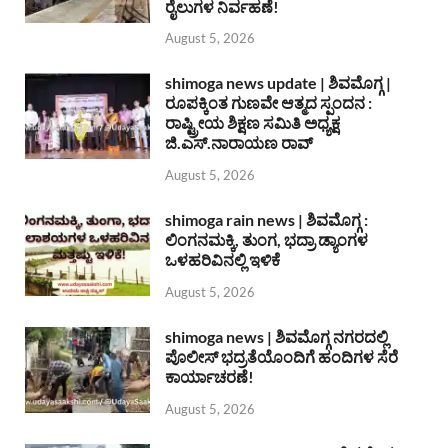
ರೈಲುಗಳ ನಿರ್ವಹಣೆ!
August 5, 2026
shimoga news update | ಶಿವಮೊಗ್ಗ |
ರೂಪಕ್ಕಿಂತ ಗುಣವೇ ಆತ್ಮದ ಸ್ಪಂದನ :
ರಾಷ್ಟ್ರೀಯ ಶಿಕ್ಷಣ ಸಮಿತಿ ಅಧ್ಯಕ್ಷ
ಜಿ.ಎಸ್.ನಾರಾಯಣ ರಾವ್
August 5, 2026
shimoga rain news | ಶಿವಮೊಗ್ಗ :
ಲಿಂಗನಮಕ್ಕಿ, ತುಂಗ, ಭದ್ರಾ ಡ್ಯಾಂಗಳ
ಒಳಹರಿವಿನಲ್ಲಿ ಇಳಿಕೆ
August 5, 2026
shimoga news | ಶಿವಮೊಗ್ಗ ನಗರದಲ್ಲಿ
ಪೊಲೀಸ್ ಭದ್ರತೆಯೊಂದಿಗೆ ಹಂದಿಗಳ ಸೆರೆ
ಕಾರ್ಯಾಚರಣೆ!
August 5, 2026