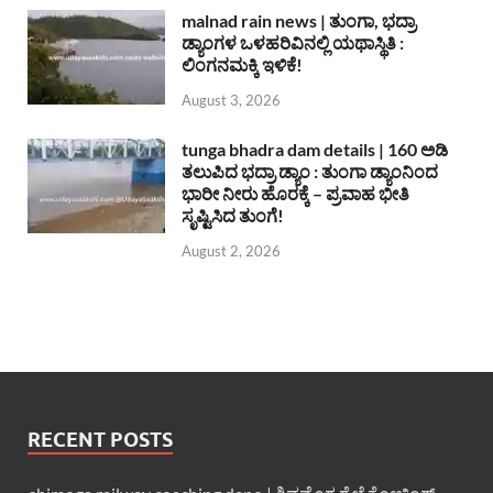
malnad rain news | ತುಂಗಾ, ಭದ್ರಾ
ಡ್ಯಾಂಗಳ ಒಳಹರಿವಿನಲ್ಲಿ ಯಥಾಸ್ಥಿತಿ :
ಲಿಂಗನಮಕ್ಕಿ ಇಳಿಕೆ!
August 3, 2026
tunga bhadra dam details | 160 ಅಡಿ
ತಲುಪಿದ ಭದ್ರಾ ಡ್ಯಾಂ : ತುಂಗಾ ಡ್ಯಾಂನಿಂದ
ಭಾರೀ ನೀರು ಹೊರಕ್ಕೆ – ಪ್ರವಾಹ ಭೀತಿ
ಸೃಷ್ಟಿಸಿದ ತುಂಗೆ!
August 2, 2026
RECENT POSTS