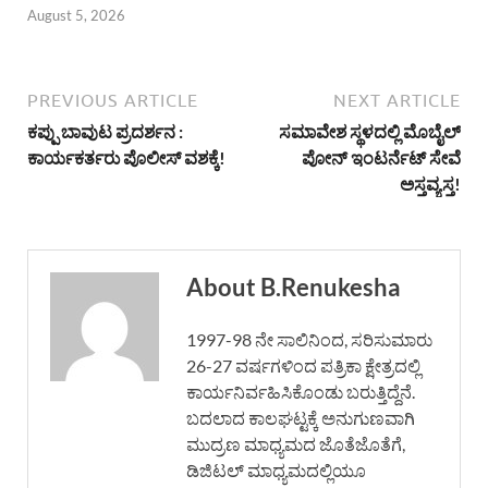
August 5, 2026
PREVIOUS ARTICLE
NEXT ARTICLE
ಕಪ್ಪು ಬಾವುಟ ಪ್ರದರ್ಶನ :
ಸಮಾವೇಶ ಸ್ಥಳದಲ್ಲಿ ಮೊಬೈಲ್
ಕಾರ್ಯಕರ್ತರು ಪೊಲೀಸ್ ವಶಕ್ಕೆ!
ಪೋನ್ ಇಂಟರ್ನೆಟ್ ಸೇವೆ
ಅಸ್ತವ್ಯಸ್ತ!
About B.Renukesha
1997-98 ನೇ ಸಾಲಿನಿಂದ, ಸರಿಸುಮಾರು
26-27 ವರ್ಷಗಳಿಂದ ಪತ್ರಿಕಾ ಕ್ಷೇತ್ರದಲ್ಲಿ
ಕಾರ್ಯನಿರ್ವಹಿಸಿಕೊಂಡು ಬರುತ್ತಿದ್ದೆನೆ.
ಬದಲಾದ ಕಾಲಘಟ್ಟಕ್ಕೆ ಅನುಗುಣವಾಗಿ
ಮುದ್ರಣ ಮಾಧ್ಯಮದ ಜೊತೆಜೊತೆಗೆ,
ಡಿಜಿಟಲ್ ಮಾಧ್ಯಮದಲ್ಲಿಯೂ