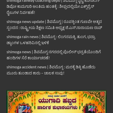
shimoga railway coaching depo | ಶಿವಮೊಗ್ಗ ರೈಲ್ವೆ ಕೋಚಿಂಗ್
ಡಿಪೋ ಕಾಮಗಾರಿ ಅಂತಿಮ ಹಂತಕ್ಕೆ : ಶೀಘ್ರದಲ್ಲಿಯೇ ಎಕ್ಸ್‌ಪ್ರೆಸ್
ರೈಲುಗಳ ನಿರ್ವಹಣೆ!
shimoga news update | ಶಿವಮೊಗ್ಗ | ರೂಪಕ್ಕಿಂತ ಗುಣವೇ ಆತ್ಮದ
ಸ್ಪಂದನ : ರಾಷ್ಟ್ರೀಯ ಶಿಕ್ಷಣ ಸಮಿತಿ ಅಧ್ಯಕ್ಷ ಜಿ.ಎಸ್.ನಾರಾಯಣ ರಾವ್
shimoga rain news | ಶಿವಮೊಗ್ಗ : ಲಿಂಗನಮಕ್ಕಿ, ತುಂಗ, ಭದ್ರಾ
ಡ್ಯಾಂಗಳ ಒಳಹರಿವಿನಲ್ಲಿ ಇಳಿಕೆ
shimoga news | ಶಿವಮೊಗ್ಗ ನಗರದಲ್ಲಿ ಪೊಲೀಸ್ ಭದ್ರತೆಯೊಂದಿಗೆ
ಹಂದಿಗಳ ಸೆರೆ ಕಾರ್ಯಾಚರಣೆ!
shimoga accident news | ಶಿವಮೊಗ್ಗ : ಮರಕ್ಕೆ ಡಿಕ್ಕಿ ಹೊಡೆದು
ಮೂರು ತುಂಡಾದ ಕಾರು – ಚಾಲಕ ಸಾವು!