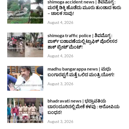
shimoga accident news | ಶಿವಮೊಗ್ಗ :
ಮರಕ್ಕೆ ಡಿಕ್ಕಿ ಹೊಡೆದು ಮೂರು ತುಂಡಾದ ಕಾರು
– ಚಾಲಕ ಸಾವು!
August 4, 2026
shimoga traffic police | ಶಿವಮೊಗ್ಗ :
ಪಾರ್ಕ್ ಬಡಾವಣೆಯಲ್ಲಿ ಟ್ರಾಫಿಕ್ ಪೊಲೀಸರ
ಶಾಕ್ ಟ್ರೀಟ್’ಮೆಂಟ್!
August 4, 2026
madhu bangarappa news | ಮಧು
ಬಂಗಾರಪ್ಪಗೆ ಮತ್ತೆ ಒಲಿದ ಮಂತ್ರಿ ಯೋಗ!
August 3, 2026
bhadravati news | ಭದ್ರಾವತಿಯ
ಬಾರಂದೂರಿನಲ್ಲಿ ಮೇಕೆ ಕಳವು : ಆರೋಪಿಯ
ಬಂಧನ!
August 3, 2026