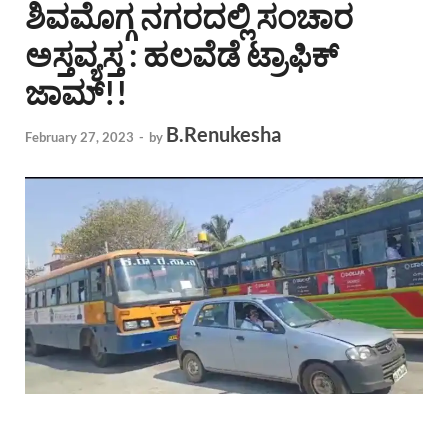
ಶಿವಮೊಗ್ಗ ನಗರದಲ್ಲಿ ಸಂಚಾರ
ಅಸ್ತವ್ಯಸ್ತ : ಹಲವೆಡೆ ಟ್ರಾಫಿಕ್
ಜಾಮ್!!
B.Renukesha
February 27, 2023
-
by