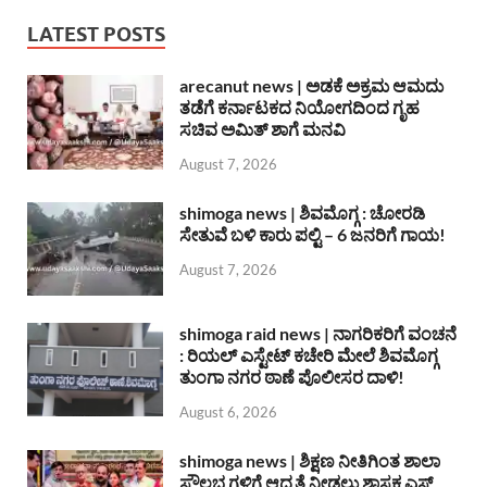
LATEST POSTS
arecanut news | ಅಡಕೆ ಅಕ್ರಮ ಆಮದು
ತಡೆಗೆ ಕರ್ನಾಟಕದ ನಿಯೋಗದಿಂದ ಗೃಹ
ಸಚಿವ ಅಮಿತ್ ಶಾಗೆ ಮನವಿ
August 7, 2026
shimoga news | ಶಿವಮೊಗ್ಗ : ಚೋರಡಿ
ಸೇತುವೆ ಬಳಿ ಕಾರು ಪಲ್ಟಿ – 6 ಜನರಿಗೆ ಗಾಯ!
August 7, 2026
shimoga raid news | ನಾಗರಿಕರಿಗೆ ವಂಚನೆ
: ರಿಯಲ್ ಎಸ್ಟೇಟ್ ಕಚೇರಿ ಮೇಲೆ ಶಿವಮೊಗ್ಗ
ತುಂಗಾ ನಗರ ಠಾಣೆ ಪೊಲೀಸರ ದಾಳಿ!
August 6, 2026
shimoga news | ಶಿಕ್ಷಣ ನೀತಿಗಿಂತ ಶಾಲಾ
ಸೌಲಭ್ಯಗಳಿಗೆ ಆದ್ಯತೆ ನೀಡಲು ಶಾಸಕ ಎಸ್