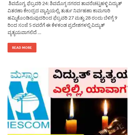
ಶಿವಮೊಗ್ಗ, ಫೆಬ್ರವರಿ 24: ಶಿವಮೊಗ್ಗ ನಗರದ ತಾವರೆಚಟ್ನಹಳ್ಳಿ ವಿದ್ಯುತ್
ವಿತರಣಾ ಕೇಂದ್ರದ ವ್ಯಾಪ್ತಿಯಲ್ಲಿ, ತುರ್ತು ನಿರ್ವಹಣಾ ಕಾಮಗಾರಿ
ಹಮ್ಮಿಕೊಂಡಿರುವುದರಿಂದ ಫೆಬ್ರವರಿ 27 ಮತ್ತು 28 ರಂದು ಬೆಳಿಗ್ಗೆ 9
ರಿಂದ ಸಂಜೆ 5 ರವರೆಗೆ ಈ ಕೆಳಕಂಡ ಪ್ರದೇಶಗಳಲ್ಲಿ ವಿದ್ಯುತ್
ವ್ಯತ್ಯಯವಾಗಲಿದೆ …
READ MORE