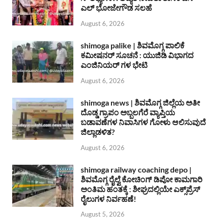
ಎಲ್ ಭೋಜೇಗೌಡ ಸಲಹೆ
August 6, 2026
shimoga palike | ಶಿವಮೊಗ್ಗ ಪಾಲಿಕೆ
ಕಮೀಷನರ್ ಸೂಚನೆ : ಯುಜಿಡಿ ವಿಭಾಗದ
ಎಂಜಿನಿಯರ್ ಗಳ ಭೇಟಿ
August 6, 2026
shimoga news | ಶಿವಮೊಗ್ಗ ಜಿಲ್ಲೆಯ ಅತೀ
ದೊಡ್ಡ ಗ್ರಾಪಂ ಅಬ್ಬಲಗೆರೆ ವ್ಯಾಪ್ತಿಯ
ಬಡಾವಣೆಗಳ ನಿವಾಸಿಗಳ ಗೋಳು ಆಲಿಸುವುದೆ
ಜಿಲ್ಲಾಡಳಿತ?
August 6, 2026
shimoga railway coaching depo |
ಶಿವಮೊಗ್ಗ ರೈಲ್ವೆ ಕೋಚಿಂಗ್ ಡಿಪೋ ಕಾಮಗಾರಿ
ಅಂತಿಮ ಹಂತಕ್ಕೆ : ಶೀಘ್ರದಲ್ಲಿಯೇ ಎಕ್ಸ್‌ಪ್ರೆಸ್
ರೈಲುಗಳ ನಿರ್ವಹಣೆ!
August 5, 2026