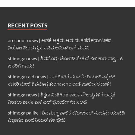
RECENT POSTS
arecanut news | ಅಡಕೆ ಅಕ್ರಮ ಆಮದು ತಡೆಗೆ ಕರ್ನಾಟಕದ
ನಿಯೋಗದಿಂದ ಗೃಹ ಸಚಿವ ಅಮಿತ್ ಶಾಗೆ ಮನವಿ
shimoga news | ಶಿವಮೊಗ್ಗ : ಚೋರಡಿ ಸೇತುವೆ ಬಳಿ ಕಾರು ಪಲ್ಟಿ – 6
ಜನರಿಗೆ ಗಾಯ!
shimoga raid news | ನಾಗರಿಕರಿಗೆ ವಂಚನೆ : ರಿಯಲ್ ಎಸ್ಟೇಟ್
ಕಚೇರಿ ಮೇಲೆ ಶಿವಮೊಗ್ಗ ತುಂಗಾ ನಗರ ಠಾಣೆ ಪೊಲೀಸರ ದಾಳಿ!
shimoga news | ಶಿಕ್ಷಣ ನೀತಿಗಿಂತ ಶಾಲಾ ಸೌಲಭ್ಯಗಳಿಗೆ ಆದ್ಯತೆ
ನೀಡಲು ಶಾಸಕ ಎಸ್ ಎಲ್ ಭೋಜೇಗೌಡ ಸಲಹೆ
shimoga palike | ಶಿವಮೊಗ್ಗ ಪಾಲಿಕೆ ಕಮೀಷನರ್ ಸೂಚನೆ : ಯುಜಿಡಿ
ವಿಭಾಗದ ಎಂಜಿನಿಯರ್ ಗಳ ಭೇಟಿ