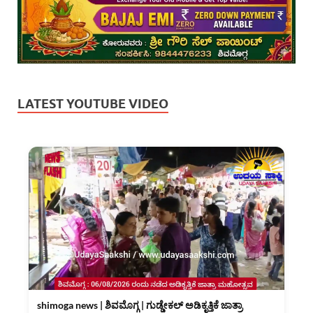
LATEST YOUTUBE VIDEO
shimoga news | ಶಿವಮೊಗ್ಗ | ಗುಡ್ಡೇಕಲ್ ಅಡಿಕೃತ್ತಿಕೆ ಜಾತ್ರಾ