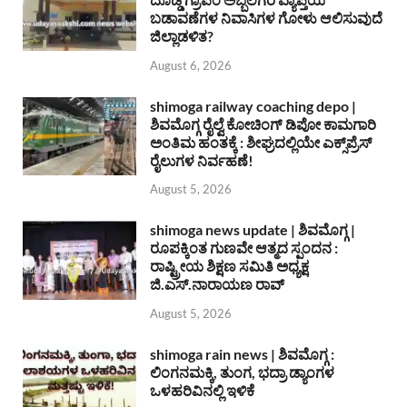
ಬಡಾವಣೆಗಳ ನಿವಾಸಿಗಳ ಗೋಳು ಆಲಿಸುವುದೆ
ಜಿಲ್ಲಾಡಳಿತ?
August 6, 2026
shimoga railway coaching depo |
ಶಿವಮೊಗ್ಗ ರೈಲ್ವೆ ಕೋಚಿಂಗ್ ಡಿಪೋ ಕಾಮಗಾರಿ
ಅಂತಿಮ ಹಂತಕ್ಕೆ : ಶೀಘ್ರದಲ್ಲಿಯೇ ಎಕ್ಸ್‌ಪ್ರೆಸ್
ರೈಲುಗಳ ನಿರ್ವಹಣೆ!
August 5, 2026
shimoga news update | ಶಿವಮೊಗ್ಗ |
ರೂಪಕ್ಕಿಂತ ಗುಣವೇ ಆತ್ಮದ ಸ್ಪಂದನ :
ರಾಷ್ಟ್ರೀಯ ಶಿಕ್ಷಣ ಸಮಿತಿ ಅಧ್ಯಕ್ಷ
ಜಿ.ಎಸ್.ನಾರಾಯಣ ರಾವ್
August 5, 2026
shimoga rain news | ಶಿವಮೊಗ್ಗ :
ಲಿಂಗನಮಕ್ಕಿ, ತುಂಗ, ಭದ್ರಾ ಡ್ಯಾಂಗಳ
ಒಳಹರಿವಿನಲ್ಲಿ ಇಳಿಕೆ