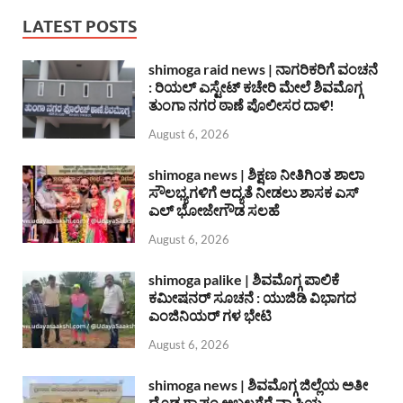
LATEST POSTS
shimoga raid news | ನಾಗರಿಕರಿಗೆ ವಂಚನೆ
: ರಿಯಲ್ ಎಸ್ಟೇಟ್ ಕಚೇರಿ ಮೇಲೆ ಶಿವಮೊಗ್ಗ
ತುಂಗಾ ನಗರ ಠಾಣೆ ಪೊಲೀಸರ ದಾಳಿ!
August 6, 2026
shimoga news | ಶಿಕ್ಷಣ ನೀತಿಗಿಂತ ಶಾಲಾ
ಸೌಲಭ್ಯಗಳಿಗೆ ಆದ್ಯತೆ ನೀಡಲು ಶಾಸಕ ಎಸ್
ಎಲ್ ಭೋಜೇಗೌಡ ಸಲಹೆ
August 6, 2026
shimoga palike | ಶಿವಮೊಗ್ಗ ಪಾಲಿಕೆ
ಕಮೀಷನರ್ ಸೂಚನೆ : ಯುಜಿಡಿ ವಿಭಾಗದ
ಎಂಜಿನಿಯರ್ ಗಳ ಭೇಟಿ
August 6, 2026
shimoga news | ಶಿವಮೊಗ್ಗ ಜಿಲ್ಲೆಯ ಅತೀ
ದೊಡ್ಡ ಗ್ರಾಪಂ ಅಬ್ಬಲಗೆರೆ ವ್ಯಾಪ್ತಿಯ