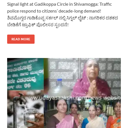
Signal light at Gadikoppa Circle in Shivamogga: Traffic
police respond to citizens’ decade-long demand!
ಶಿವಮೊಗ್ಗದ ಗಾಡಿಕೊಪ್ಪ ಸರ್ಕಲ್ ನಲ್ಲಿ ಸಿಗ್ನಲ್ ಲೈಟ್ : ನಾಗರಿಕರ ದಶಕದ
ಬೇಡಿಕೆಗೆ ಟ್ರಾಫಿಕ್ ಪೊಲೀಸರ ಸ್ಪಂದನೆ!
READ MORE