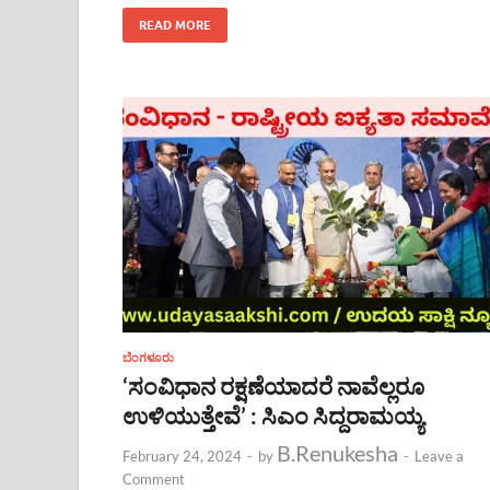
READ MORE
ಬೆಂಗಳೂರು
‘ಸಂವಿಧಾನ ರಕ್ಷಣೆಯಾದರೆ ನಾವೆಲ್ಲರೂ
ಉಳಿಯುತ್ತೇವೆ’ : ಸಿಎಂ ಸಿದ್ದರಾಮಯ್ಯ
B.Renukesha
February 24, 2024
-
by
-
Leave a
Comment