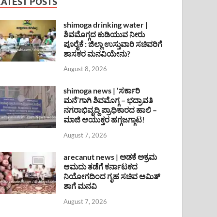
LATEST POSTS
shimoga drinking water |
ಶಿವಮೊಗ್ಗದ ಕುಡಿಯುವ ನೀರು
ಪೂರೈಕೆ : ಜಿಲ್ಲಾ ಉಸ್ತುವಾರಿ ಸಚಿವರಿಗೆ
ಶಾಸಕರ ಮನವಿಯೇನು?
August 8, 2026
shimoga news | ‘ಸರ್ಕಾರಿ
ಮನೆ’ಗಾಗಿ ಶಿವಮೊಗ್ಗ – ಭದ್ರಾವತಿ
ನಗರಾಭಿವೃದ್ದಿ ಪ್ರಾಧಿಕಾರದ ಹಾಲಿ –
ಮಾಜಿ ಆಯುಕ್ತರ ಹಗ್ಗಜಗ್ಗಾಟ!
August 7, 2026
arecanut news | ಅಡಕೆ ಅಕ್ರಮ
ಆಮದು ತಡೆಗೆ ಕರ್ನಾಟಕದ
ನಿಯೋಗದಿಂದ ಗೃಹ ಸಚಿವ ಅಮಿತ್
ಶಾಗೆ ಮನವಿ
August 7, 2026