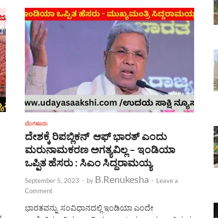
ಬೆಂಗಳೂರು
ದೇಶಕ್ಕೆ ರಿಪಬ್ಲಿಕನ್ ಆಫ್ ಭಾರತ್ ಎಂದು
ಮರುನಾಮಕರಣ ಅಗತ್ಯವಿಲ್ಲ – ಇಂಡಿಯಾ
ಒಪ್ಪಿತ ಹೆಸರು : ಸಿಎಂ ಸಿದ್ದರಾಮಯ್ಯ
B.Renukesha
September 5, 2023
-
by
-
Leave a
Comment
ಭಾರತವನ್ನು ಸಂವಿಧಾನದಲ್ಲಿ ಇಂಡಿಯಾ ಎಂದೇ
ನ