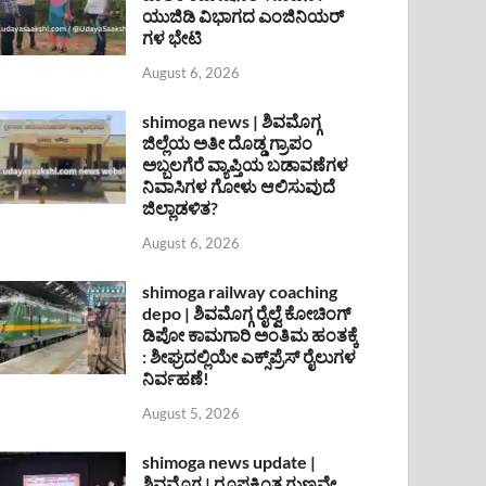
ಯುಜಿಡಿ ವಿಭಾಗದ ಎಂಜಿನಿಯರ್
ಗಳ ಭೇಟಿ
August 6, 2026
shimoga news | ಶಿವಮೊಗ್ಗ
ಜಿಲ್ಲೆಯ ಅತೀ ದೊಡ್ಡ ಗ್ರಾಪಂ
ಅಬ್ಬಲಗೆರೆ ವ್ಯಾಪ್ತಿಯ ಬಡಾವಣೆಗಳ
ನಿವಾಸಿಗಳ ಗೋಳು ಆಲಿಸುವುದೆ
ಜಿಲ್ಲಾಡಳಿತ?
August 6, 2026
shimoga railway coaching
depo | ಶಿವಮೊಗ್ಗ ರೈಲ್ವೆ ಕೋಚಿಂಗ್
ಡಿಪೋ ಕಾಮಗಾರಿ ಅಂತಿಮ ಹಂತಕ್ಕೆ
: ಶೀಘ್ರದಲ್ಲಿಯೇ ಎಕ್ಸ್‌ಪ್ರೆಸ್ ರೈಲುಗಳ
ನಿರ್ವಹಣೆ!
August 5, 2026
shimoga news update |
ಶಿವಮೊಗ್ಗ | ರೂಪಕ್ಕಿಂತ ಗುಣವೇ