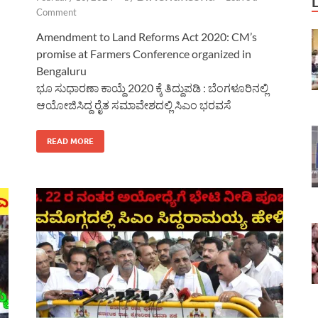
Comment
Amendment to Land Reforms Act 2020: CM’s
promise at Farmers Conference organized in
Bengaluru
ಭೂ ಸುಧಾರಣಾ ಕಾಯ್ದೆ 2020 ಕ್ಕೆ ತಿದ್ದುಪಡಿ : ಬೆಂಗಳೂರಿನಲ್ಲಿ
ಆಯೋಜಿಸಿದ್ದ ರೈತ ಸಮಾವೇಶದಲ್ಲಿ ಸಿಎಂ ಭರವಸೆ
READ MORE