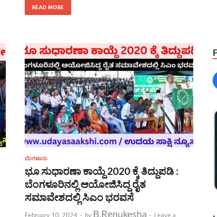
READ MORE
ಬೆಂಗಳೂರು
ಭೂ ಸುಧಾರಣಾ ಕಾಯ್ದೆ 2020 ಕ್ಕೆ ತಿದ್ದುಪಡಿ :
ಬೆಂಗಳೂರಿನಲ್ಲಿ ಆಯೋಜಿಸಿದ್ದ ರೈತ
ಸಮಾವೇಶದಲ್ಲಿ ಸಿಎಂ ಭರವಸೆ
B.Renukesha
February 10, 2024
-
by
-
Leave a