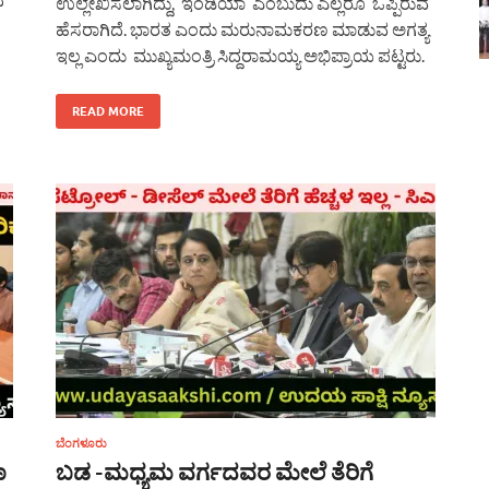
ಉಲ್ಲೇಖಿಸಲಾಗಿದ್ದು, ಇಂಡಿಯಾ ಎಂಬುದು ಎಲ್ಲರೂ ಒಪ್ಪಿರುವ
ಹೆಸರಾಗಿದೆ. ಭಾರತ ಎಂದು ಮರುನಾಮಕರಣ ಮಾಡುವ ಅಗತ್ಯ
ಇಲ್ಲ ಎಂದು ಮುಖ್ಯಮಂತ್ರಿ ಸಿದ್ದರಾಮಯ್ಯ ಅಭಿಪ್ರಾಯ ಪಟ್ಟರು.
READ MORE
ಬೆಂಗಳೂರು
ಣ
ಬಡ -‌ಮಧ್ಯಮ ವರ್ಗದವರ ಮೇಲೆ ತೆರಿಗೆ