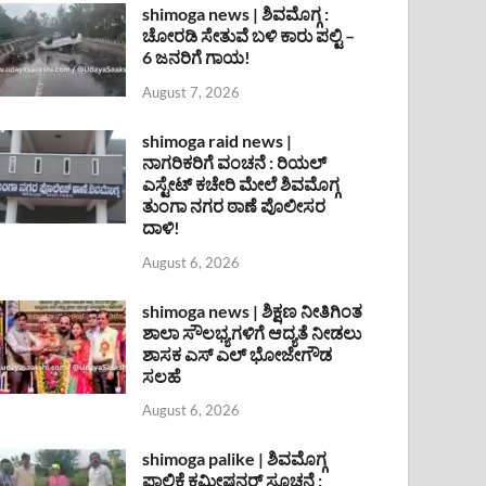
shimoga news | ಶಿವಮೊಗ್ಗ :
ಚೋರಡಿ ಸೇತುವೆ ಬಳಿ ಕಾರು ಪಲ್ಟಿ –
6 ಜನರಿಗೆ ಗಾಯ!
August 7, 2026
shimoga raid news |
ನಾಗರಿಕರಿಗೆ ವಂಚನೆ : ರಿಯಲ್
ಎಸ್ಟೇಟ್ ಕಚೇರಿ ಮೇಲೆ ಶಿವಮೊಗ್ಗ
ತುಂಗಾ ನಗರ ಠಾಣೆ ಪೊಲೀಸರ
ದಾಳಿ!
August 6, 2026
shimoga news | ಶಿಕ್ಷಣ ನೀತಿಗಿಂತ
ಶಾಲಾ ಸೌಲಭ್ಯಗಳಿಗೆ ಆದ್ಯತೆ ನೀಡಲು
ಶಾಸಕ ಎಸ್ ಎಲ್ ಭೋಜೇಗೌಡ
ಸಲಹೆ
August 6, 2026
shimoga palike | ಶಿವಮೊಗ್ಗ
ಪಾಲಿಕೆ ಕಮೀಷನರ್ ಸೂಚನೆ :