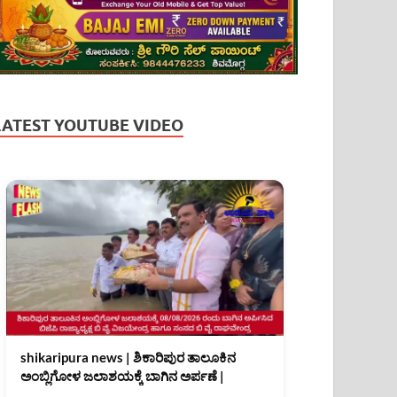
LATEST YOUTUBE VIDEO
shikaripura news | ಶಿಕಾರಿಪುರ ತಾಲೂಕಿನ
ಅಂಬ್ಲಿಗೋಳ ಜಲಾಶಯಕ್ಕೆ ಬಾಗಿನ ಅರ್ಪಣೆ |