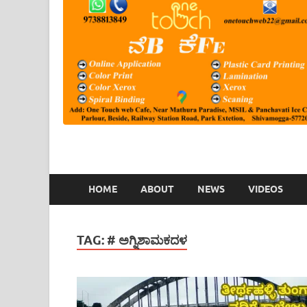
HOME
ABOUT
NEWS
VIDEOS
TAG:
# ಅಗ್ನಿಶಾಮಕದಳ