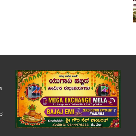
ತಿ
ಕದ