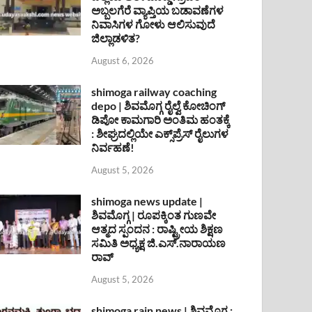
ಅಬ್ಬಲಗೆರೆ ವ್ಯಾಪ್ತಿಯ ಬಡಾವಣೆಗಳ
ನಿವಾಸಿಗಳ ಗೋಳು ಆಲಿಸುವುದೆ
ಜಿಲ್ಲಾಡಳಿತ?
August 6, 2026
shimoga railway coaching
depo | ಶಿವಮೊಗ್ಗ ರೈಲ್ವೆ ಕೋಚಿಂಗ್
ಡಿಪೋ ಕಾಮಗಾರಿ ಅಂತಿಮ ಹಂತಕ್ಕೆ
: ಶೀಘ್ರದಲ್ಲಿಯೇ ಎಕ್ಸ್‌ಪ್ರೆಸ್ ರೈಲುಗಳ
ನಿರ್ವಹಣೆ!
August 5, 2026
shimoga news update |
ಶಿವಮೊಗ್ಗ | ರೂಪಕ್ಕಿಂತ ಗುಣವೇ
ಆತ್ಮದ ಸ್ಪಂದನ : ರಾಷ್ಟ್ರೀಯ ಶಿಕ್ಷಣ
ಸಮಿತಿ ಅಧ್ಯಕ್ಷ ಜಿ.ಎಸ್.ನಾರಾಯಣ
ರಾವ್
August 5, 2026
shimoga rain news | ಶಿವಮೊಗ್ಗ :