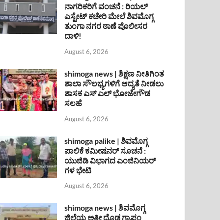
ನಾಗರಿಕರಿಗೆ ವಂಚನೆ : ರಿಯಲ್
ಎಸ್ಟೇಟ್ ಕಚೇರಿ ಮೇಲೆ ಶಿವಮೊಗ್ಗ
ತುಂಗಾ ನಗರ ಠಾಣೆ ಪೊಲೀಸರ
ದಾಳಿ!
August 6, 2026
shimoga news | ಶಿಕ್ಷಣ ನೀತಿಗಿಂತ
ಶಾಲಾ ಸೌಲಭ್ಯಗಳಿಗೆ ಆದ್ಯತೆ ನೀಡಲು
ಶಾಸಕ ಎಸ್ ಎಲ್ ಭೋಜೇಗೌಡ
ಸಲಹೆ
August 6, 2026
shimoga palike | ಶಿವಮೊಗ್ಗ
ಪಾಲಿಕೆ ಕಮೀಷನರ್ ಸೂಚನೆ :
ಯುಜಿಡಿ ವಿಭಾಗದ ಎಂಜಿನಿಯರ್
ಗಳ ಭೇಟಿ
August 6, 2026
shimoga news | ಶಿವಮೊಗ್ಗ
ಜಿಲ್ಲೆಯ ಅತೀ ದೊಡ್ಡ ಗ್ರಾಪಂ