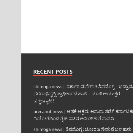
RECENT POSTS
shimoga news | ‘ಸರ್ಕಾರಿ ಮನೆ’ಗಾಗಿ ಶಿವಮೊಗ್ಗ – ಭದ್ರಾವ
ನಗರಾಭಿವೃದ್ದಿ ಪ್ರಾಧಿಕಾರದ ಹಾಲಿ – ಮಾಜಿ ಆಯುಕ್ತರ
ಹಗ್ಗಜಗ್ಗಾಟ!
arecanut news | ಅಡಕೆ ಅಕ್ರಮ ಆಮದು ತಡೆಗೆ ಕರ್ನಾಟ
ನಿಯೋಗದಿಂದ ಗೃಹ ಸಚಿವ ಅಮಿತ್ ಶಾಗೆ ಮನವಿ
shimoga news | ಶಿವಮೊಗ್ಗ : ಚೋರಡಿ ಸೇತುವೆ ಬಳಿ ಕಾರು