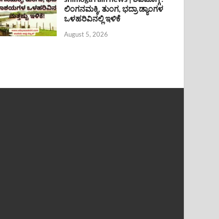
ಲಿಂಗನಮಕ್ಕಿ, ತುಂಗ, ಭದ್ರಾ ಡ್ಯಾಂಗಳ
ಒಳಹರಿವಿನಲ್ಲಿ ಇಳಿಕೆ
August 5, 2026