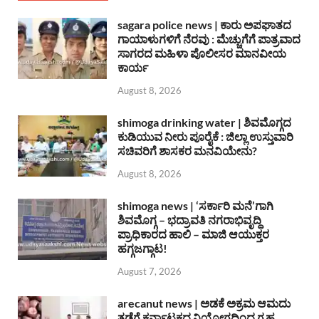
sagara police news | ಕಾರು ಅಪಘಾತದ
ಗಾಯಾಳುಗಳಿಗೆ ನೆರವು : ಮೆಚ್ಚುಗೆಗೆ ಪಾತ್ರವಾದ
ಸಾಗರದ ಮಹಿಳಾ ಪೊಲೀಸರ ಮಾನವೀಯ
ಕಾರ್ಯ
August 8, 2026
shimoga drinking water | ಶಿವಮೊಗ್ಗದ
ಕುಡಿಯುವ ನೀರು ಪೂರೈಕೆ : ಜಿಲ್ಲಾ ಉಸ್ತುವಾರಿ
ಸಚಿವರಿಗೆ ಶಾಸಕರ ಮನವಿಯೇನು?
August 8, 2026
shimoga news | ‘ಸರ್ಕಾರಿ ಮನೆ’ಗಾಗಿ
ಶಿವಮೊಗ್ಗ – ಭದ್ರಾವತಿ ನಗರಾಭಿವೃದ್ದಿ
ಪ್ರಾಧಿಕಾರದ ಹಾಲಿ – ಮಾಜಿ ಆಯುಕ್ತರ
ಹಗ್ಗಜಗ್ಗಾಟ!
August 7, 2026
arecanut news | ಅಡಕೆ ಅಕ್ರಮ ಆಮದು
ತಡೆಗೆ ಕರ್ನಾಟಕದ ನಿಯೋಗದಿಂದ ಗೃಹ