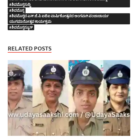
#ಶಿವಮೊಗ್ಗಸುದ್ದಿ
#ಶಿವಮೊಗ್ಗ
#ಶಿವಮೊಗ್ಗದ ಎಸ್.ಜೆ.ಪಿ ಐಟಿಐ ವಾರ್ಷಿಕೋತ್ಸವದ ಅಂಗವಾಗಿ ಪಂಚಾಚಾರ್ಯ
ಯುಗಮಾನೋತ್ಸವ ಕಾರ್ಯಕ್ರಮ
#ಶಿವಮೊಗ್ಗನ್ಯೂಸ್
RELATED POSTS