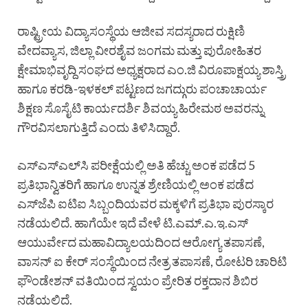
ರಾಷ್ಟ್ರೀಯ ವಿದ್ಯಾಸಂಸ್ಥೆಯ ಆಜೀವ ಸದಸ್ಯರಾದ ರುಕ್ಷಿಣಿ
ವೇದವ್ಯಾಸ, ಜಿಲ್ಲಾ ವೀರಶೈವ ಜಂಗಮ ಮತ್ತು ಪುರೋಹಿತರ
ಕ್ಷೇಮಾಭಿವೃದ್ದಿ ಸಂಘದ ಅಧ್ಯಕ್ಷರಾದ ಎಂ.ಜಿ ವಿರೂಪಾಕ್ಷಯ್ಯ ಶಾಸ್ತ್ರಿ
ಹಾಗೂ ಕರಡಿ-ಇಳಕಲ್‌ ಪಟ್ಟಣದ ಜಗದ್ಗುರು ಪಂಚಾಚಾರ್ಯ
ಶಿಕ್ಷಣ ಸೊಸೈಟಿ ಕಾರ್ಯದರ್ಶಿ ಶಿವಯ್ಯ ಹಿರೇಮಠ ಅವರನ್ನು
ಗೌರವಿಸಲಾಗುತ್ತಿದೆ ಎಂದು ತಿಳಿಸಿದ್ದಾರೆ.
ಎಸ್‌ಎಸ್‌ಎಲ್‌ಸಿ ಪರೀಕ್ಷೆಯಲ್ಲಿ ಅತಿ ಹೆಚ್ಚು ಅಂಕ ಪಡೆದ 5
ಪ್ರತಿಭಾನ್ವಿತರಿಗೆ ಹಾಗೂ ಉನ್ನತ ಶ್ರೇಣಿಯಲ್ಲಿ ಅಂಕ ಪಡೆದ
ಎಸ್‌ಜೆಪಿ ಐಟಿಐ ಸಿಬ್ಬಂದಿಯವರ ಮಕ್ಕಳಿಗೆ ಪ್ರತಿಭಾ ಪುರಸ್ಕಾರ
ನಡೆಯಲಿದೆ. ಹಾಗೆಯೇ ಇದೆ ವೇಳೆ ಟಿ.ಎಮ್.ಎ.ಇ.ಎಸ್
ಆಯುರ್ವೇದ ಮಹಾವಿದ್ಯಾಲಯದಿಂದ ಆರೋಗ್ಯ ತಪಾಸಣೆ,
ವಾಸನ್ ಐ ಕೇರ್ ಸಂಸ್ಥೆಯಿಂದ ನೇತ್ರ ತಪಾಸಣೆ, ರೋಟರಿ ಚಾರಿಟಿ
ಫೌಂಡೇಶನ್ ವತಿಯಿಂದ ಸ್ವಯಂ ಪ್ರೇರಿತ ರಕ್ತದಾನ ಶಿಬಿರ
ನಡೆಯಲಿದೆ.