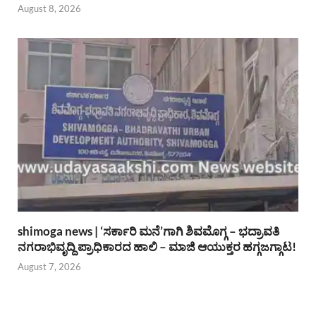
August 8, 2026
shimoga news | ‘ಸರ್ಕಾರಿ ಮನೆ’ಗಾಗಿ ಶಿವಮೊಗ್ಗ – ಭದ್ರಾವತಿ
ನಗರಾಭಿವೃದ್ದಿ ಪ್ರಾಧಿಕಾರದ ಹಾಲಿ – ಮಾಜಿ ಆಯುಕ್ತರ ಹಗ್ಗಜಗ್ಗಾಟ!
August 7, 2026