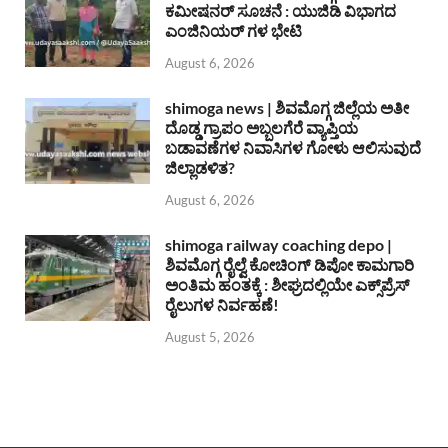
ಕಮೀಷನರ್ ಸೂಚನೆ : ಯುಜಿಡಿ ವಿಭಾಗದ
ಎಂಜಿನಿಯರ್ ಗಳ ಭೇಟಿ
August 6, 2026
shimoga news | ಶಿವಮೊಗ್ಗ ಜಿಲ್ಲೆಯ ಅತೀ
ದೊಡ್ಡ ಗ್ರಾಪಂ ಅಬ್ಬಲಗೆರೆ ವ್ಯಾಪ್ತಿಯ
ಬಡಾವಣೆಗಳ ನಿವಾಸಿಗಳ ಗೋಳು ಆಲಿಸುವುದೆ
ಜಿಲ್ಲಾಡಳಿತ?
August 6, 2026
shimoga railway coaching depo |
ಶಿವಮೊಗ್ಗ ರೈಲ್ವೆ ಕೋಚಿಂಗ್ ಡಿಪೋ ಕಾಮಗಾರಿ
ಅಂತಿಮ ಹಂತಕ್ಕೆ : ಶೀಘ್ರದಲ್ಲಿಯೇ ಎಕ್ಸ್‌ಪ್ರೆಸ್
ರೈಲುಗಳ ನಿರ್ವಹಣೆ!
August 5, 2026