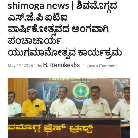
shimoga news | ಶಿವಮೊಗ್ಗದ
ಎಸ್.ಜೆ.ಪಿ ಐಟಿಐ
ವಾರ್ಷಿಕೋತ್ಸವದ ಅಂಗವಾಗಿ
ಪಂಚಾಚಾರ್ಯ
ಯುಗಮಾನೋತ್ಸವ ಕಾರ್ಯಕ್ರಮ
B. Renukesha
May 12, 2026
-
by
-
Leave a Comment