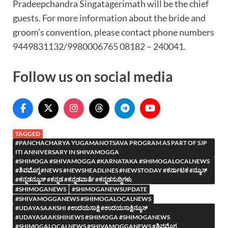
Pradeepchandra Singatagerimath will be the chief
guests. For more information about the bride and
groom’s convention, please contact phone numbers
9449831132/9980006765 08182 – 240041.
Follow us on social media
TAGGED
#PANCHACHARYA YUGAMANOTSAVA PROGRAM AS PART OF SJP
ITI ANNIVERSARY IN SHIVAMOGGA
#SHIMOGA #SHIVAMOGGA #KARNATAKA #SHIMOGALOCALNEWS
#ಶಿವಮೊಗ್ಗ #NEWS #NEWSHEADLINES #NEWSTODAY #ಕರ್ನಾಟಕ #ನ್ಯೂಸ್
#ಕನ್ನಡನ್ಯೂಸ್ #ಕನ್ನಡ #ಕನ್ನಡವಾರ್ತೆ #ಕನ್ನಡಸುದ್ದಿಗಳು
#SHIMOGANEWS
#SHIMOGANEWSUPDATE
#SHIVAMOGGANEWS #SHIMOGALOCALNEWS
#UDAYASAAKSHI #ಉದಯಸಾಕ್ಷಿ #ಉದಯಸಾಕ್ಷಿನ್ಯೂಸ್
#UDAYASAAKSHINEWS #SHIMOGA #SHIMOGANEWS
#SHIMOGALOCALNEWS #SHIVAMOGGANEWS #ಶಿವಮೊಗ್ಗ