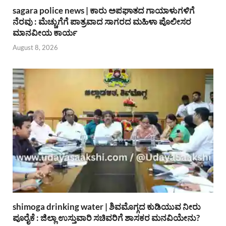
sagara police news | ಕಾರು ಅಪಘಾತದ ಗಾಯಾಳುಗಳಿಗೆ
ನೆರವು : ಮೆಚ್ಚುಗೆಗೆ ಪಾತ್ರವಾದ ಸಾಗರದ ಮಹಿಳಾ ಪೊಲೀಸರ
ಮಾನವೀಯ ಕಾರ್ಯ
August 8, 2026
shimoga drinking water | ಶಿವಮೊಗ್ಗದ ಕುಡಿಯುವ ನೀರು
ಪೂರೈಕೆ : ಜಿಲ್ಲಾ ಉಸ್ತುವಾರಿ ಸಚಿವರಿಗೆ ಶಾಸಕರ ಮನವಿಯೇನು?