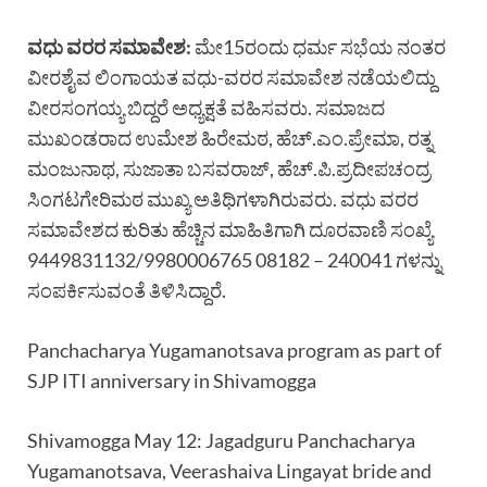
ವಧು ವರರ ಸಮಾವೇಶ:
ಮೇ15ರಂದು ಧರ್ಮ ಸಭೆಯ ನಂತರ
ವೀರಶೈವ ಲಿಂಗಾಯತ ವಧು-ವರರ ಸಮಾವೇಶ ನಡೆಯಲಿದ್ದು
ವೀರಸಂಗಯ್ಯ ಬಿದ್ದರೆ ಅಧ್ಯಕ್ಷತೆ ವಹಿಸವರು. ಸಮಾಜದ
ಮುಖಂಡರಾದ ಉಮೇಶ ಹಿರೇಮಠ, ಹೆಚ್.ಎಂ.ಪ್ರೇಮಾ, ರತ್ನ
ಮಂಜುನಾಥ, ಸುಜಾತಾ ಬಸವರಾಜ್, ಹೆಚ್.ಪಿ.ಪ್ರದೀಪಚಂದ್ರ
ಸಿಂಗಟಗೇರಿಮಠ ಮುಖ್ಯ ಅತಿಥಿಗಳಾಗಿರುವರು. ವಧು ವರರ
ಸಮಾವೇಶದ ಕುರಿತು ಹೆಚ್ಚಿನ ಮಾಹಿತಿಗಾಗಿ ದೂರವಾಣಿ ಸಂಖ್ಯೆ
9449831132/9980006765 08182 – 240041 ಗಳನ್ನು
ಸಂಪರ್ಕಿಸುವಂತೆ ತಿಳಿಸಿದ್ದಾರೆ.
Panchacharya Yugamanotsava program as part of
SJP ITI anniversary in Shivamogga
Shivamogga May 12: Jagadguru Panchacharya
Yugamanotsava, Veerashaiva Lingayat bride and