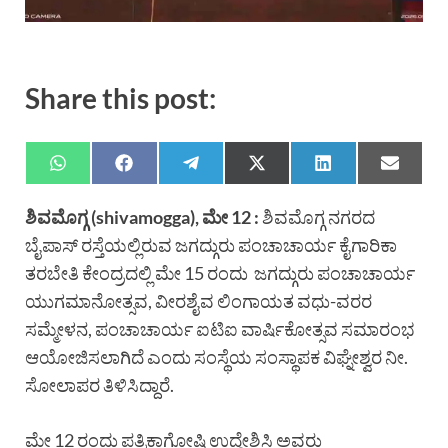
Share this post:
ಶಿವಮೊಗ್ಗ (shivamogga), ಮೇ 12 :
ಶಿವಮೊಗ್ಗ ನಗರದ
ಬೈಪಾಸ್ ರಸ್ತೆಯಲ್ಲಿರುವ ಜಗದ್ಗುರು ಪಂಚಾಚಾರ್ಯ ಕೈಗಾರಿಕಾ
ತರಬೇತಿ ಕೇಂದ್ರದಲ್ಲಿ ಮೇ 15 ರಂದು ಜಗದ್ಗುರು ಪಂಚಾಚಾರ್ಯ
ಯುಗಮಾನೋತ್ಸವ, ವೀರಶೈವ ಲಿಂಗಾಯತ ವಧು-ವರರ
ಸಮ್ಮೇಳನ, ಪಂಚಾಚಾರ್ಯ ಐಟಿಐ ವಾರ್ಷಿಕೋತ್ಸವ ಸಮಾರಂಭ
ಆಯೋಜಿಸಲಾಗಿದೆ ಎಂದು ಸಂಸ್ಥೆಯ ಸಂಸ್ಥಾಪಕ ವಿಘ್ನೇಶ್ವರ ನೀ.
ಸೋಲಾಪರ ತಿಳಿಸಿದ್ದಾರೆ.
ಮೇ 12 ರಂದು ಪತ್ರಿಕಾಗೋಷ್ಠಿ ಉದ್ದೇಶಿಸಿ ಅವರು