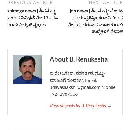
PREVIOUS ARTICLE
NEXT ARTICLE
shimoga news | ಶಿವಮೊಗ್ಗ
job news | ಶಿವಮೊಗ್ಗ : ಮೇ 16
ನಗರದ ವಿವಿಧೆಡೆ ಮೇ 13 – 14
ರಂದು ಪ್ರತಿಷ್ಠಿತ ಕಂಪನಿಯಿಂದ
ರಂದು ವಿದ್ಯುತ್ ವ್ಯತ್ಯಯ
ನೇರ ಸಂದರ್ಶನದ ಮೂಲಕ ಖಾಲಿ
ಹುದ್ದೆಗಳಿಗೆ ನೇಮಕ
About B. Renukesha
ಬಿ_ರೇಣುಕೇಶ್, ಪತ್ರಕರ್ತರು ಸುದ್ದಿ-
ಮಾಹಿತಿಗೆ ಸಂಪರ್ಕಿಸಿ Email:
udayasaakshi@gmail.com Mobile
: 9242987506
View all posts by B. Renukesha →