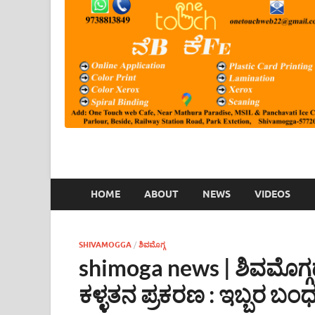
HOME
ABOUT
NEWS
VIDEOS
SHIVAMOGGA
/
ಶಿವಮೊಗ್ಗ
shimoga news | ಶಿವಮೊಗ್ಗದ
ಕಳ್ಳತನ ಪ್ರಕರಣ : ಇಬ್ಬರ ಬಂ