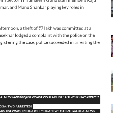
mar, and Manu Shankar playing key roles in
fternoon, a theft of ₹7 lakh was committed at a
ekhar lodged a complaint with the police on the
gistering the case, police succeeded in arresting the
NEWS #ಶಿವಮೊಗ್ಗ #NEWS #NEWSHEADLINES #NEWSTODAY #ಕರ್ನಾಟಕ
OGGA: TWO ARRESTED!
YASAAKSHINEWS #SHIMOGA #SHIMOGANEWS #SHIMOGALOCALNEWS