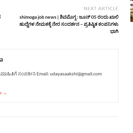
NEXT ARTICLE
ೆ
shimoga job news | ಶಿವಮೊಗ್ಗ : ಜೂನ್ 05 ರಂದು ಖಾಲಿ
ಹುದ್ದೆಗಳ ನೇಮಕಕ್ಕೆ ನೇರ ಸಂದರ್ಶನ – ಪ್ರತಿಷ್ಠಿತ ಕಂಪನಿಗಳು
ಭಾಗಿ
a
ದಿ-ಮಾಹಿತಿಗೆ ಸಂಪರ್ಕಿಸಿ Email: udayasaakshi@gmail.com
ha →