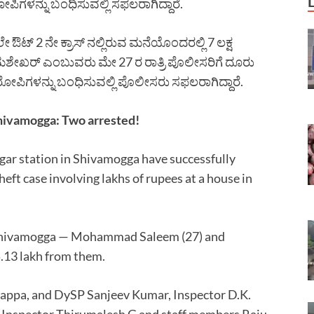
ಗಳನ್ನು ಬಂಧಿಸುವಲ್ಲಿ ಸಫಲರಾಗಿದ್ದಾರೆ.
ಲೇ ಔಟ್ 2 ನೇ ಕ್ರಾಸ್ ನಲ್ಲಿರುವ ಮನೆಯೊಂದರಲ್ಲಿ 7 ಲಕ್ಷ
ಮಶೇಖರ್ ಎಂಬುವರು ಮೇ 27 ರ ರಾತ್ರಿ ಪೊಲೀಸರಿಗೆ ದೂರು
ರೋಪಿಗಳನ್ನು ಬಂಧಿಸುವಲ್ಲಿ ಪೊಲೀಸರು ಸಫಲರಾಗಿದ್ದಾರೆ.
Shivamogga: Two arrested!
ar station in Shivamogga have successfully
eft case involving lakhs of rupees at a house in
, Shivamogga — Mohammad Saleem (27) and
.13 lakh from them.
iappa, and DySP Sanjeev Kumar, Inspector D.K.
-Inspector Thirumalesh G and staff members Raju