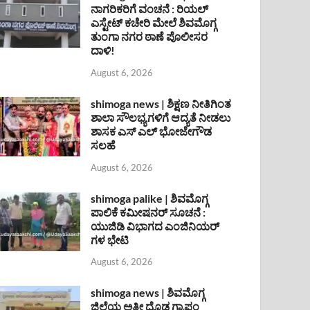
ನಾಗರಿಕರಿಗೆ ವಂಚನೆ : ರಿಯಲ್
ಎಸ್ಟೇಟ್ ಕಚೇರಿ ಮೇಲೆ ಶಿವಮೊಗ್ಗ
ತುಂಗಾ ನಗರ ಠಾಣೆ ಪೊಲೀಸರ
ದಾಳಿ!
August 6, 2026
shimoga news | ಶಿಕ್ಷಣ ನೀತಿಗಿಂತ
ಶಾಲಾ ಸೌಲಭ್ಯಗಳಿಗೆ ಆದ್ಯತೆ ನೀಡಲು
ಶಾಸಕ ಎಸ್ ಎಲ್ ಭೋಜೇಗೌಡ
ಸಲಹೆ
August 6, 2026
shimoga palike | ಶಿವಮೊಗ್ಗ
ಪಾಲಿಕೆ ಕಮೀಷನರ್ ಸೂಚನೆ :
ಯುಜಿಡಿ ವಿಭಾಗದ ಎಂಜಿನಿಯರ್
ಗಳ ಭೇಟಿ
August 6, 2026
shimoga news | ಶಿವಮೊಗ್ಗ
ಜಿಲ್ಲೆಯ ಅತೀ ದೊಡ್ಡ ಗ್ರಾಪಂ