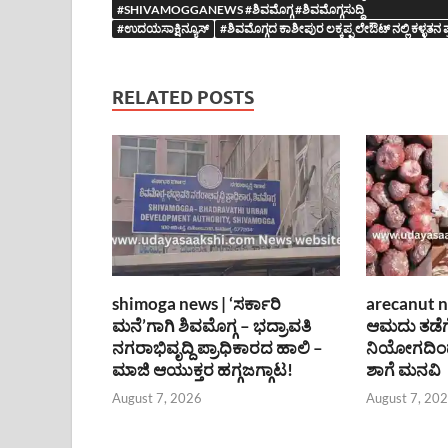
#SHIVAMOGGANEWS #ಶಿವಮೊಗ್ಗ #ಶಿವಮೊಗ್ಗಸುದ್ದಿ
#ಉದಯಸಾಕ್ಷಿನ್ಯೂಸ್
#ಶಿವಮೊಗ್ಗದ ಕಾಶೀಪುರ ಲಕ್ಕಪ್ಪ ಲೇಔಟ್ ನಲ್ಲಿ ಕಳ್ಳತನ
RELATED POSTS
shimoga news | ‘ಸರ್ಕಾರಿ
arecanut n
ಮನೆ’ಗಾಗಿ ಶಿವಮೊಗ್ಗ – ಭದ್ರಾವತಿ
ಆಮದು ತಡೆಗ
ನಗರಾಭಿವೃದ್ದಿ ಪ್ರಾಧಿಕಾರದ ಹಾಲಿ –
ನಿಯೋಗದಿಂದ
ಮಾಜಿ ಆಯುಕ್ತರ ಹಗ್ಗಜಗ್ಗಾಟ!
ಶಾಗೆ ಮನವಿ
August 7, 2026
August 7, 20