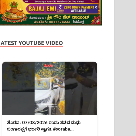
LATEST YOUTUBE VIDEO
ಸೊರಬ : 07/08/2026 ರಂದು ಸಚಿವ ಮಧು
ಬಂಗಾರಪ್ಪಗೆ ಭರ್ಜರಿ ಸ್ವಾಗತ. #soraba
#MadhuBangarappa #shimoga #shorts