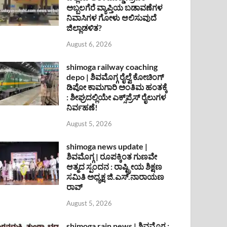
ಅಬ್ಬಲಗೆರೆ ವ್ಯಾಪ್ತಿಯ ಬಡಾವಣೆಗಳ
ನಿವಾಸಿಗಳ ಗೋಳು ಆಲಿಸುವುದೆ
ಜಿಲ್ಲಾಡಳಿತ?
August 6, 2026
shimoga railway coaching
depo | ಶಿವಮೊಗ್ಗ ರೈಲ್ವೆ ಕೋಚಿಂಗ್
ಡಿಪೋ ಕಾಮಗಾರಿ ಅಂತಿಮ ಹಂತಕ್ಕೆ
: ಶೀಘ್ರದಲ್ಲಿಯೇ ಎಕ್ಸ್‌ಪ್ರೆಸ್ ರೈಲುಗಳ
ನಿರ್ವಹಣೆ!
August 5, 2026
shimoga news update |
ಶಿವಮೊಗ್ಗ | ರೂಪಕ್ಕಿಂತ ಗುಣವೇ
ಆತ್ಮದ ಸ್ಪಂದನ : ರಾಷ್ಟ್ರೀಯ ಶಿಕ್ಷಣ
ಸಮಿತಿ ಅಧ್ಯಕ್ಷ ಜಿ.ಎಸ್.ನಾರಾಯಣ
ರಾವ್
August 5, 2026
shimoga rain news | ಶಿವಮೊಗ್ಗ :