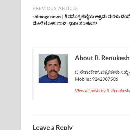
PREVIOUS ARTICLE
shimoga news | ಶಿವಮೊಗ್ಗ ಜಿಲ್ಲೆಯ ಅಕ್ರಮ ಮರಳು ದಂಧ
ಮೇಲೆ ಲೋಕಾ ದಾಳಿ : ಭಾರೀ ಸಂಚಲನ!
About B. Renukesh
ಬಿ_ರೇಣುಕೇಶ್, ಪತ್ರಕರ್ತರು ಸುದ್
Mobile : 9242987506
View all posts by B. Renukes
Leave a Reply