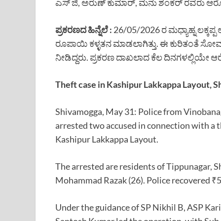
ಎಸ್ ಜಿ, ಅರುಣ್ ಕುಮಾರ್, ಮನು ಶಂಕರ್ ರವರು ಆರೋಪಿ
ಪ್ರಕರಣದ ಹಿನ್ನೆಲೆ :
26/05/2026 ರ ಮಧ್ಯಾಹ್ನ ಲಕ್ಕಪ್ಪ 
ರೂಪಾಯಿ ಕಳ್ಳತನ ಮಾಡಲಾಗಿತ್ತು. ಈ ಕುರಿತಂತೆ ಸೋ
ನೀಡಿದ್ದರು. ಪ್ರಕರಣ ದಾಖಲಾದ ಕೆಲ ದಿನಗಳಲ್ಲಿಯೇ ಆ
Theft case in Kashipur Lakkappa Layout, 
Shivamogga, May 31: Police from Vinobanag
arrested two accused in connection with a th
Kashipur Lakkappa Layout.
The arrested are residents of Tippunagar
Mohammad Razak (26). Police recovered ₹5
Under the guidance of SP Nikhil B, ASP Kar
Santosh Kumar led the operation, with Sub