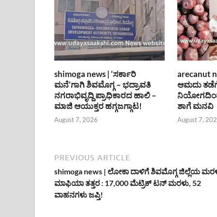
shimoga news | ‘ಸರ್ಕಾರಿ
arecanut n
ಮನೆ’ಗಾಗಿ ಶಿವಮೊಗ್ಗ – ಭದ್ರಾವತಿ
ಆಮದು ತಡೆಗ
ನಗರಾಭಿವೃದ್ದಿ ಪ್ರಾಧಿಕಾರದ ಹಾಲಿ –
ನಿಯೋಗದಿಂದ
ಮಾಜಿ ಆಯುಕ್ತರ ಹಗ್ಗಜಗ್ಗಾಟ!
ಶಾಗೆ ಮನವಿ
August 7, 2026
August 7, 20
PREVIOUS ARTICLE
shimoga news | ಲೋಕಾ ದಾಳಿಗೆ ಶಿವಮೊಗ್ಗ ಜಿಲ್ಲೆಯ ಮರ
ಮಾಫಿಯಾ ತತ್ತರ : 17,000 ಮೆಟ್ರಿಕ್ ಟನ್ ಮರಳು, 52
ವಾಹನಗಳು ಜಪ್ತಿ!