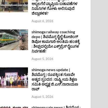
ಅಬ್ಬಲಗೆರೆ ವ್ಯಾಪ್ತಿಯ ಬಡಾವಣೆಗಳ
ನಿವಾಸಿಗಳ ಗೋಳು ಆಲಿಸುವುದೆ
ಜಿಲ್ಲಾಡಳಿತ?
August 6, 2026
shimoga railway coaching
depo | ಶಿವಮೊಗ್ಗ ರೈಲ್ವೆ ಕೋಚಿಂಗ್
ಡಿಪೋ ಕಾಮಗಾರಿ ಅಂತಿಮ ಹಂತಕ್ಕೆ
: ಶೀಘ್ರದಲ್ಲಿಯೇ ಎಕ್ಸ್‌ಪ್ರೆಸ್ ರೈಲುಗಳ
ನಿರ್ವಹಣೆ!
August 5, 2026
shimoga news update |
ಶಿವಮೊಗ್ಗ | ರೂಪಕ್ಕಿಂತ ಗುಣವೇ
ಆತ್ಮದ ಸ್ಪಂದನ : ರಾಷ್ಟ್ರೀಯ ಶಿಕ್ಷಣ
ಸಮಿತಿ ಅಧ್ಯಕ್ಷ ಜಿ.ಎಸ್.ನಾರಾಯಣ
ರಾವ್
August 5, 2026
shimoga rain news | ಶಿವಮೊಗ್ಗ :