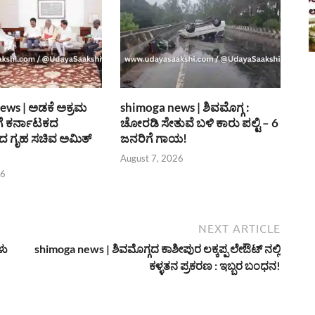
ews | ಅಡಕೆ ಅಕ್ರಮ
shimoga news | ಶಿವಮೊಗ್ಗ :
ೆ ಕರ್ನಾಟಕದ
ಚೋರಡಿ ಸೇತುವೆ ಬಳಿ ಕಾರು ಪಲ್ಟಿ – 6
 ಗೃಹ ಸಚಿವ ಅಮಿತ್
ಜನರಿಗೆ ಗಾಯ!
August 7, 2026
26
NEXT ARTICLE
ಳು
shimoga news | ಶಿವಮೊಗ್ಗದ ಕಾಶೀಪುರ ಲಕ್ಕಪ್ಪ ಲೇಔಟ್ ನಲ್ಲಿ
ಕಳ್ಳತನ ಪ್ರಕರಣ : ಇಬ್ಬರ ಬಂಧನ!