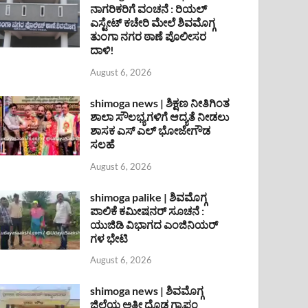
ನಾಗರಿಕರಿಗೆ ವಂಚನೆ : ರಿಯಲ್
ಎಸ್ಟೇಟ್ ಕಚೇರಿ ಮೇಲೆ ಶಿವಮೊಗ್ಗ
ತುಂಗಾ ನಗರ ಠಾಣೆ ಪೊಲೀಸರ
ದಾಳಿ!
August 6, 2026
shimoga news | ಶಿಕ್ಷಣ ನೀತಿಗಿಂತ
ಶಾಲಾ ಸೌಲಭ್ಯಗಳಿಗೆ ಆದ್ಯತೆ ನೀಡಲು
ಶಾಸಕ ಎಸ್ ಎಲ್ ಭೋಜೇಗೌಡ
ಸಲಹೆ
August 6, 2026
shimoga palike | ಶಿವಮೊಗ್ಗ
ಪಾಲಿಕೆ ಕಮೀಷನರ್ ಸೂಚನೆ :
ಯುಜಿಡಿ ವಿಭಾಗದ ಎಂಜಿನಿಯರ್
ಗಳ ಭೇಟಿ
August 6, 2026
shimoga news | ಶಿವಮೊಗ್ಗ
ಜಿಲ್ಲೆಯ ಅತೀ ದೊಡ್ಡ ಗ್ರಾಪಂ