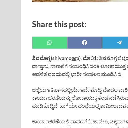
Share this post:
ಶಿವಮೊಗ್ಗ (shivamogga), ಮೇ 31:
ಶಿವಮೊಗ್ಗ ಜಿಲ್
ದಾಸ್ತಾನು, ಸಾಗಾಣೆಗೆ ಸಂಬಂಧಿಸಿದಂತೆ ಲೋಕಾಯುಕ
ಆಡಳಿತ ವಲಯದಲ್ಲಿ ಭಾರೀ ಸಂಚಲನ ಮೂಡಿಸಿದೆ!
ಜಿಲ್ಲೆಯ ಇತಿಹಾಸದಲ್ಲಿಯೇ ಇದೇ ಮೊಟ್ಟ ಮೊದಲ ಬಾರಿ
ಕಾರ್ಯಾಚರಣೆಯನ್ನು ಲೋಕಾಯುಕ್ತ ತಂಡ ನಡೆಸಿರುವುದು
ಮಾಡಿಕೊಟ್ಟಿದೆ. ಹಾಗೆಯೇ ದಂಧೆಯಲ್ಲಿ ಶಾಮೀಲಾದವರ ನ
ಕಾರ್ಯಾಚರಣೆಯಲ್ಲಿ ದಾವಣಗೆರೆ, ಹಾವೇರಿ, ಚಿಕ್ಕಮಗಳ