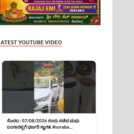
LATEST YOUTUBE VIDEO
ಸೊರಬ : 07/08/2026 ರಂದು ಸಚಿವ ಮಧು
ಬಂಗಾರಪ್ಪಗೆ ಭರ್ಜರಿ ಸ್ವಾಗತ. #soraba
#MadhuBangarappa #shimoga #shorts