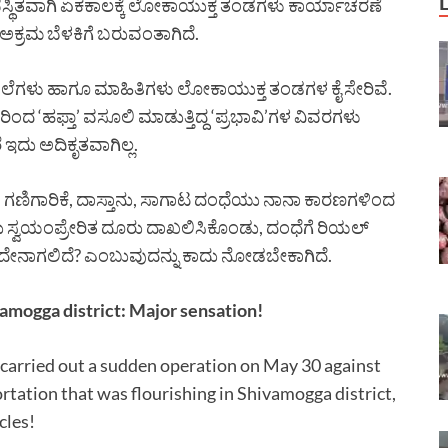
ವ್ಯವಸ್ಥಿತವಾಗಿ ಏಕಕಾಲಕ್ಕೆ ಲೋಕಾಯುಕ್ತ ತಂಡಗಳು ಕಾರ್ಯಾಚರಣೆ
ಕ್ರಮ ಬೆಳಕಿಗೆ ಬರುವಂತಾಗಿದೆ.
ಖಲೆಗಳು ಹಾಗೂ ಮಾಹಿತಿಗಳು ಲೋಕಾಯುಕ್ತ ತಂಡಗಳ ಕೈ ಸೇರಿವೆ.
ದ ‘ಹಫ್ತಾ’ ವಸೂಲಿ ಮಾಡುತ್ತಿದ್ದ ‘ಪ್ರಭಾವಿ’ಗಳ ವಿವರಗಳು
 ಇದು ಅದಿಕೃತವಾಗಿಲ್ಲ.
ಮರಳು ಗಣಿಗಾರಿಕೆ, ದಾಸ್ತಾನು, ಸಾಗಾಟ ದಂಧೆಯು ನಾನಾ ಕಾರಣಗಳಿಂದ
ೆಯು ಸ್ವಯಂಪ್ರೇರಿತ ದೂರು ದಾಖಲಿಸಿಕೊಂಡು, ದಂಧೆಗೆ ರಿಯಲ್
ದೇನಾಗಲಿದೆ? ಎಂಬುವುದನ್ನು ಕಾದು ನೋಡಬೇಕಾಗಿದೆ.
vamogga district: Major sensation!
arried out a sudden operation on May 30 against
ortation that was flourishing in Shivamogga district,
cles!