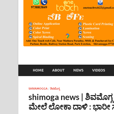
HOME
ABOUT
NEWS
VIDEOS
SHIVAMOGGA
/
ಶಿವಮೊಗ್ಗ
shimoga news | ಶಿವಮೊಗ್ಗ
ಮೇಲೆ ಲೋಕಾ ದಾಳಿ : ಭಾರ