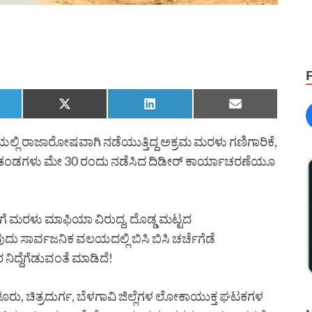
ಲೆಯಲ್ಲಿ ರಾಜಾರೋಷವಾಗಿ ನಡೆಯುತ್ತಿದ್ದ ಅಕ್ರಮ ಮರಳು ಗಣಿಗಾರಿಕೆ,
್ತ ತಂಡಗಳು ಮೇ 30 ರಂದು ನಡೆಸಿದ ದಿಡೀರ್ ಕಾರ್ಯಾಚರಣೆಯೂ
ಗೆ ಮರಳು ಮಾಫಿಯಾ ವಿರುದ್ದ, ದೊಡ್ಡ ಮಟ್ಟದ
 ಸಾರ್ವಜನಿಕ ವಲಯದಲ್ಲಿ ಬಿಸಿ ಬಿಸಿ ಚರ್ಚೆಗೆಡೆ
ಿದ್ದೆಗೆಡುವಂತೆ ಮಾಡಿದೆ!
ೂರು, ಚಿತ್ರದುರ್ಗ, ಬೆಳಗಾವಿ ಜಿಲ್ಲೆಗಳ ಲೋಕಾಯುಕ್ತ ಘಟಕಗಳ