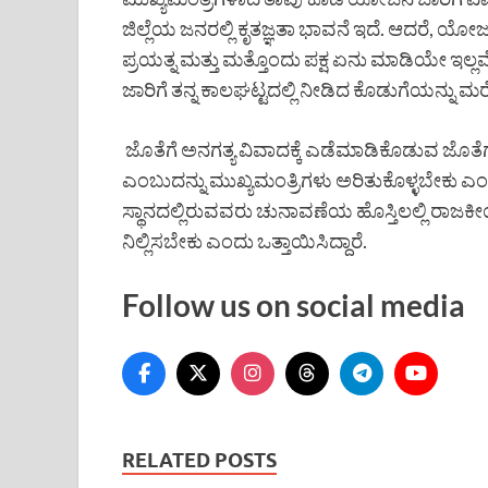
ಜಿಲ್ಲೆಯ ಜನರಲ್ಲಿ ಕೃತಜ್ಞತಾ ಭಾವನೆ ಇದೆ. ಆದರೆ, ಯೋ
ಪ್ರಯತ್ನ ಮತ್ತು ಮತ್ತೊಂದು ಪಕ್ಷ ಏನು ಮಾಡಿಯೇ ಇಲ್ಲವ
ಜಾರಿಗೆ ತನ್ನ ಕಾಲಘಟ್ಟದಲ್ಲಿ ನೀಡಿದ ಕೊಡುಗೆಯನ್ನು ಮರ
ಜೊತೆಗೆ ಅನಗತ್ಯ ವಿವಾದಕ್ಕೆ ಎಡೆಮಾಡಿಕೊಡುವ ಜೊತ
ಎಂಬುದನ್ನು ಮುಖ್ಯಮಂತ್ರಿಗಳು ಅರಿತುಕೊಳ್ಳಬೇಕು
ಸ್ಥಾನದಲ್ಲಿರುವವರು ಚುನಾವಣೆಯ ಹೊಸ್ತಿಲಲ್ಲಿ ರಾಜ
ನಿಲ್ಲಿಸಬೇಕು ಎಂದು ಒತ್ತಾಯಿಸಿದ್ದಾರೆ.
Follow us on social media
RELATED POSTS