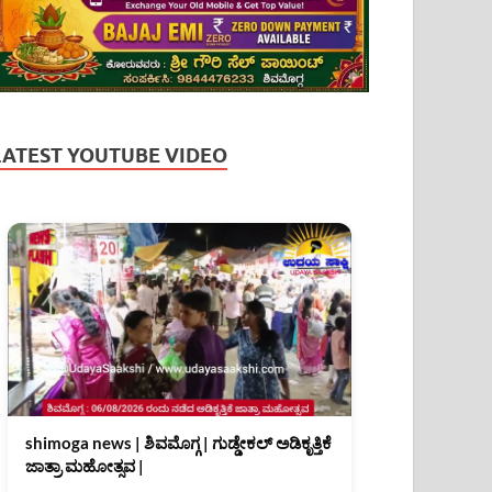
LATEST YOUTUBE VIDEO
shimoga news | ಶಿವಮೊಗ್ಗ | ಗುಡ್ಡೇಕಲ್ ಅಡಿಕೃತ್ತಿಕೆ
ಜಾತ್ರಾ ಮಹೋತ್ಸವ |