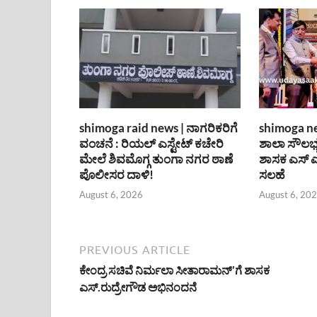
shimoga raid news | ನಾಗರಿಕರಿಗೆ
shimoga new
ವಂಚನೆ : ರಿಯಲ್ ಎಸ್ಟೇಟ್ ಕಚೇರಿ
ಶಾಲಾ ಸೌಲಭ್ಯ
ಮೇಲೆ ಶಿವಮೊಗ್ಗ ತುಂಗಾ ನಗರ ಠಾಣೆ
ಶಾಸಕ ಎಸ್
ಪೊಲೀಸರ ದಾಳಿ!
ಸಲಹೆ
August 6, 2026
August 6, 20
PREVIOUS ARTICLE
ಕೇಂದ್ರ ಸಚಿವೆ ನಿರ್ಮಲಾ ಸೀತಾರಾಮನ್’ಗೆ ಶಾಸಕ
ಎಸ್.ರುದ್ರೇಗೌಡ ಅಭಿನಂದನೆ