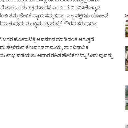
ಜನೆ ಜಾರಿ ಒಂದು ಪಕ್ಷದ ಸಾಧನೆ ಎಂಬಂತೆ ಬಿಂಬಿಸಿಕೊಳ್ಳುವ
ೆಂಬ ತಮ್ಮ ಹೇಳಿಕೆ ನ್ಯಾಯಸಮ್ಮತವಲ್ಲ. ಎಲ್ಲ ಪಕ್ಷಗಳು ಯೋಜನೆ
ೆಮಾಚುವುದು ಮುಖ್ಯಮಂತ್ರಿ ಹುದ್ದೆಗೆ ಗೌರವ ತರುವುದಿಲ್ಲ.
ೆಗೆ ಜನರ ಹೋರಾಟಕ್ಕೆ ಅಪಮಾನ ಮಾಡಿದಂತೆ ಆಗುತ್ತದೆ
 ಎಂದು ಹೇಳಿರುವ ಕೋದಂಡರಾಮಯ್ಯ, ಸಾಂವಿಧಾನಿಕ
ಕೀಯ ಲಾಭ ಪಡೆಯಲು ಆಧಾರ ರಹಿತ ಹೇಳಿಕೆಗಳನ್ನು ನೀಡುವುದನ್ನು