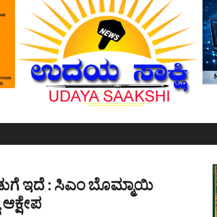
ೊಡುಗೆ ಇದೆ : ಸಿಎಂ ಬೊಮ್ಮಾಯಿ
ಆಕ್ಷೇಪ