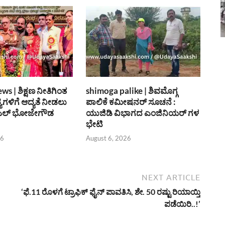
s | ಶಿಕ್ಷಣ ನೀತಿಗಿಂತ
shimoga palike | ಶಿವಮೊಗ್ಗ
ಗಳಿಗೆ ಆದ್ಯತೆ ನೀಡಲು
ಪಾಲಿಕೆ ಕಮೀಷನರ್ ಸೂಚನೆ :
 ಎಲ್ ಭೋಜೇಗೌಡ
ಯುಜಿಡಿ ವಿಭಾಗದ ಎಂಜಿನಿಯರ್ ಗಳ
ಭೇಟಿ
26
August 6, 2026
NEXT ARTICLE
‘ಫೆ.11 ರೊಳಗೆ ಟ್ರಾಫಿಕ್ ಫೈನ್ ಪಾವತಿಸಿ, ಶೇ. 50 ರಷ್ಟು ರಿಯಾಯ್ತಿ
ಪಡೆಯಿರಿ..!’