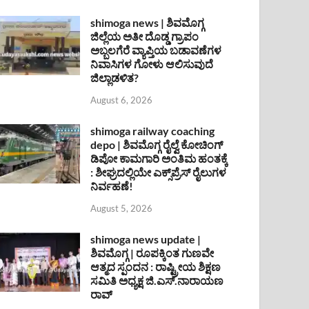
shimoga news | ಶಿವಮೊಗ್ಗ
ಜಿಲ್ಲೆಯ ಅತೀ ದೊಡ್ಡ ಗ್ರಾಪಂ
ಅಬ್ಬಲಗೆರೆ ವ್ಯಾಪ್ತಿಯ ಬಡಾವಣೆಗಳ
ನಿವಾಸಿಗಳ ಗೋಳು ಆಲಿಸುವುದೆ
ಜಿಲ್ಲಾಡಳಿತ?
August 6, 2026
shimoga railway coaching
depo | ಶಿವಮೊಗ್ಗ ರೈಲ್ವೆ ಕೋಚಿಂಗ್
ಡಿಪೋ ಕಾಮಗಾರಿ ಅಂತಿಮ ಹಂತಕ್ಕೆ
: ಶೀಘ್ರದಲ್ಲಿಯೇ ಎಕ್ಸ್‌ಪ್ರೆಸ್ ರೈಲುಗಳ
ನಿರ್ವಹಣೆ!
August 5, 2026
shimoga news update |
ಶಿವಮೊಗ್ಗ | ರೂಪಕ್ಕಿಂತ ಗುಣವೇ
ಆತ್ಮದ ಸ್ಪಂದನ : ರಾಷ್ಟ್ರೀಯ ಶಿಕ್ಷಣ
ಸಮಿತಿ ಅಧ್ಯಕ್ಷ ಜಿ.ಎಸ್.ನಾರಾಯಣ
ರಾವ್