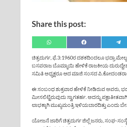
Share this post:
ಚಿತ್ರದುರ್ಗ, ಫೆ.3:1960ರ ದಶಕದಿಂದಲೂ ಭದ್ರಾ ಮೇಲ್ದ
ಬಸವರಾಜ ಬೊಮ್ಮಾಯಿ ಹೇಳಿಕೆ ರಾಜಕೀಯ ದುರುದ್ದೇಶದ
ಸಮಿತಿ ಅಧ್ಯಕ್ಷರೂ ಆದ ಮಾಜಿ ಸಂಸದ ಪಿ.ಕೋದಂಡರಾಮಯ
ಈ ಸಂಬಂಧ ಶುಕ್ರವಾರ ಹೇಳಿಕೆ ನೀಡಿರುವ ಅವರು, ಭದ್ರ
ಮೀಸಲಿಟ್ಟಿರುವುದು ಸ್ವಾಗತರ್ಹ. ಅದನ್ನು ಪಕ್ಷಾತೀತವಾ
ಲಾಭಕ್ಕಾಗಿ ಮುಖ್ಯಮಂತ್ರಿ ಇಳಿಯಬಾರದಿತ್ತು ಎಂದು ಬೇಸರ 
ಯೋಜನೆ ಜಾರಿಗೆ ಚಿತ್ರದುರ್ಗ ಜಿಲ್ಲೆ ಜನರು, ಸಂಘ-ಸಂಸ್