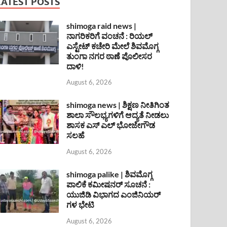
LATEST POSTS
shimoga raid news |
ನಾಗರಿಕರಿಗೆ ವಂಚನೆ : ರಿಯಲ್
ಎಸ್ಟೇಟ್ ಕಚೇರಿ ಮೇಲೆ ಶಿವಮೊಗ್ಗ
ತುಂಗಾ ನಗರ ಠಾಣೆ ಪೊಲೀಸರ
ದಾಳಿ!
August 6, 2026
shimoga news | ಶಿಕ್ಷಣ ನೀತಿಗಿಂತ
ಶಾಲಾ ಸೌಲಭ್ಯಗಳಿಗೆ ಆದ್ಯತೆ ನೀಡಲು
ಶಾಸಕ ಎಸ್ ಎಲ್ ಭೋಜೇಗೌಡ
ಸಲಹೆ
August 6, 2026
shimoga palike | ಶಿವಮೊಗ್ಗ
ಪಾಲಿಕೆ ಕಮೀಷನರ್ ಸೂಚನೆ :
ಯುಜಿಡಿ ವಿಭಾಗದ ಎಂಜಿನಿಯರ್
ಗಳ ಭೇಟಿ
August 6, 2026