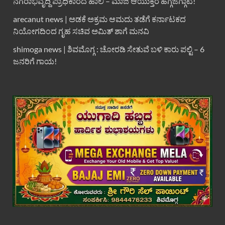
ನಗರಾಭಿವೃದ್ದಿ ಪ್ರಾಧಿಕಾರದ ಹಾಲಿ – ಮಾಜಿ ಆಯುಕ್ತರ ಹಗ್ಗಜಗ್ಗಾಟ!
arecanut news | ಅಡಕೆ ಅಕ್ರಮ ಆಮದು ತಡೆಗೆ ಕರ್ನಾಟಕದ
ನಿಯೋಗದಿಂದ ಗೃಹ ಸಚಿವ ಅಮಿತ್ ಶಾಗೆ ಮನವಿ
shimoga news | ಶಿವಮೊಗ್ಗ : ಚೋರಡಿ ಸೇತುವೆ ಬಳಿ ಕಾರು ಪಲ್ಟಿ – 6
ಜನರಿಗೆ ಗಾಯ!