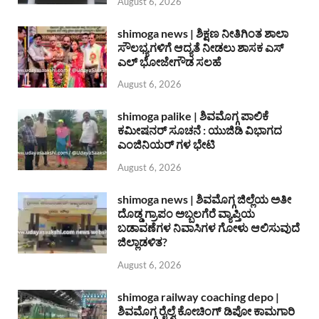
August 6, 2026
shimoga news | ಶಿಕ್ಷಣ ನೀತಿಗಿಂತ ಶಾಲಾ
ಸೌಲಭ್ಯಗಳಿಗೆ ಆದ್ಯತೆ ನೀಡಲು ಶಾಸಕ ಎಸ್
ಎಲ್ ಭೋಜೇಗೌಡ ಸಲಹೆ
August 6, 2026
shimoga palike | ಶಿವಮೊಗ್ಗ ಪಾಲಿಕೆ
ಕಮೀಷನರ್ ಸೂಚನೆ : ಯುಜಿಡಿ ವಿಭಾಗದ
ಎಂಜಿನಿಯರ್ ಗಳ ಭೇಟಿ
August 6, 2026
shimoga news | ಶಿವಮೊಗ್ಗ ಜಿಲ್ಲೆಯ ಅತೀ
ದೊಡ್ಡ ಗ್ರಾಪಂ ಅಬ್ಬಲಗೆರೆ ವ್ಯಾಪ್ತಿಯ
ಬಡಾವಣೆಗಳ ನಿವಾಸಿಗಳ ಗೋಳು ಆಲಿಸುವುದೆ
ಜಿಲ್ಲಾಡಳಿತ?
August 6, 2026
shimoga railway coaching depo |
ಶಿವಮೊಗ್ಗ ರೈಲ್ವೆ ಕೋಚಿಂಗ್ ಡಿಪೋ ಕಾಮಗಾರಿ