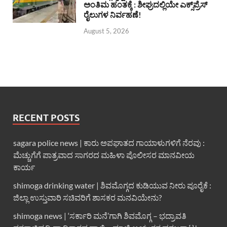
ಅಂತಿಮ ಹಂತಕ್ಕೆ : ಶೀಘ್ರದಲ್ಲಿಯೇ ಎಕ್ಸ್‌ಪ್ರೆಸ್
ರೈಲುಗಳ ನಿರ್ವಹಣೆ!
August 5, 2026
RECENT POSTS
sagara police news | ಕಾರು ಅಪಘಾತದ ಗಾಯಾಳುಗಳಿಗೆ ನೆರವು :
ಮೆಚ್ಚುಗೆಗೆ ಪಾತ್ರವಾದ ಸಾಗರದ ಮಹಿಳಾ ಪೊಲೀಸರ ಮಾನವೀಯ
ಕಾರ್ಯ
shimoga drinking water | ಶಿವಮೊಗ್ಗದ ಕುಡಿಯುವ ನೀರು ಪೂರೈಕೆ :
ಜಿಲ್ಲಾ ಉಸ್ತುವಾರಿ ಸಚಿವರಿಗೆ ಶಾಸಕರ ಮನವಿಯೇನು?
shimoga news | ‘ಸರ್ಕಾರಿ ಮನೆ’ಗಾಗಿ ಶಿವಮೊಗ್ಗ – ಭದ್ರಾವತಿ