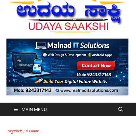
MAIN MENU
ರಿಪ್ಪನ್’ಪೇಟೆ
/
ಹೊಸನಗರ