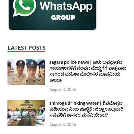
LATEST POSTS
sagara police news | ಕಾರು ಅಪಘಾತದ
ಗಾಯಾಳುಗಳಿಗೆ ನೆರವು : ಮೆಚ್ಚುಗೆಗೆ ಪಾತ್ರವಾದ
ಸಾಗರದ ಮಹಿಳಾ ಪೊಲೀಸರ ಮಾನವೀಯ
ಕಾರ್ಯ
August 8, 2026
shimoga drinking water | ಶಿವಮೊಗ್ಗದ
ಕುಡಿಯುವ ನೀರು ಪೂರೈಕೆ : ಜಿಲ್ಲಾ ಉಸ್ತುವಾರಿ
ಸಚಿವರಿಗೆ ಶಾಸಕರ ಮನವಿಯೇನು?
August 8, 2026