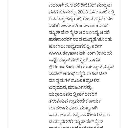
ಎದುರಾಗಿದೆ. ಆದರೆ ಡಿಜಿಟಲ್ ಮಾಧ್ಯಮ
ನನಗೆ ಹೊಸದಲ್ಲ. 2013-14 ರ ಸಾಲಿನಲ್ಲಿ
ಶಿವಮೊಗ್ಗ ಜಿಲ್ಲೆಯಲ್ಲಿಯೇ ಮೊಟ್ಟಮೊದಲ
ಬಾರಿಗೆ www.u2rnews.com ಎಂಬ
ನ್ಯೂಸ್ ವೆಬ್ ಸೈಟ್ ಆರಂಭಿಸಿದ್ದೆ. ಆದರೆ
ಕಾರಣಾಂತರಗಳಿಂದ ಮುನ್ನಡೆಸಿಕೊಂಡು
ಹೋಗಲು ಸಾಧ್ಯವಾಗಲಿಲ್ಲ. ಇದೀಗ
www.udayasaakshi.com (ಉದಯ
ಸಾಕ್ಷಿ) ನ್ಯೂಸ್ ವೆಬ್ ಸೈಟ್ ಹಾಗೂ
@UdayaSaakshi ಯೂಟ್ಯೂಬ್ ನ್ಯೂಸ್
ಚಾನಲ್ ಆರಂಭಿಸಿದ್ದೆನೆ. ಈ ಡಿಜಿಟಲ್
ಮಾಧ್ಯಮಗಳ ಮೂಲಕ ಪ್ರಚಲಿತ
ವಿದ್ಯಮಾನ, ಮಾಹಿತಿಗಳನ್ನು
ಯಥಾರೂಪದಲ್ಲಿ ನಾಗರೀಕರಿಗೆ
ತಲುಪಿಸುವ ಪ್ರಾಮಾಣಿಕ ಕಾರ್ಯ
ಮಾಡಲಾಗುವುದು. ಮುಖ್ಯವಾಗಿ
ಸಾಮಾಜಿಕ ಸಮಸ್ಯೆ, ನಾಗರೀಕರ ದೂರು-
ದುಮ್ಮಾನಗಳಿಗೆ ನ್ಯೂಸ್ ವೆಬ್ ಸೈಟ್