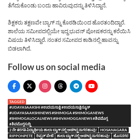
ತೆಗೆದುಕೊಂಡು ಬಂದು ಹಾವಿರುವುದನ್ನು ತಿಳಿಸಿದ್ದಾನೆ.
ಶಿಕ್ಷಕರು ತಕ್ಷಣವೇ ಬ್ಯಾಗ್ ನ್ನು ಕೊಠಡಿಯಿಂದ ಹೊರತಂದಿದ್ದಾರೆ.
ಶಾಲೆಯ ಸಮೀಪದಲ್ಲಿಯೇ ಇದ್ದ ಭುವನ್ ಪೋಷಕರನ್ನು ಕರೆಯಿಸಿ
ವಿಷಯ ತಿಳಿಸಿದ್ದಾರೆ. ನಂತರ ಸಮೀಪದ ಕಾಡಿನಲ್ಲಿ ಹಾವನ್ನು
ಬಿಡಲಾಗಿದೆ.
Follow us on social media
TAGGED
#UDAYASAAKSHI #ಉದಯಸಾಕ್ಷಿ #ಉದಯಸಾಕ್ಷಿನ್ಯೂಸ್
#UDAYASAAKSHINEWS #SHIMOGA #SHIMOGANEWS
#SHIMOGALOCALNEWS #SHIVAMOGGANEWS #ಶಿವಮೊಗ್ಗ
#ಶಿವಮೊಗ್ಗಸುದ್ದಿ
2 ನೇ ತರಗತಿ ವಿದ್ಯಾರ್ಥಿಯ ಶಾಲಾ ಬ್ಯಾಗ್ ನಲ್ಲಿ ಅಡಗಿದ್ದ ನಾಗರಹಾವು!
HOSANAGARA
RIPPONPETE
ರಿಪ್ಪನ್’ಪೇಟೆ
ಶಾಲಾ ಬ್ಯಾಗ್ ನಲ್ಲಿ ಅಡಗಿದ್ದ ನಾಗರಹಾವು!
ಹೊಸನಗರ