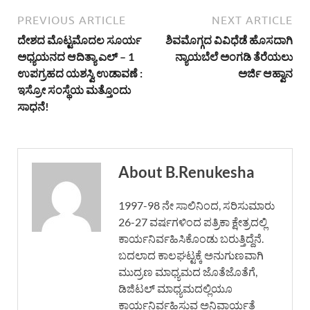
PREVIOUS ARTICLE
NEXT ARTICLE
ದೇಶದ ಮೊಟ್ಟಮೊದಲ ಸೂರ್ಯ
ಶಿವಮೊಗ್ಗದ ವಿವಿಧೆಡೆ ಹೊಸದಾಗಿ
ಅಧ್ಯಯನದ ಆದಿತ್ಯಾ ಎಲ್ – 1
ನ್ಯಾಯಬೆಲೆ ಅಂಗಡಿ ತೆರೆಯಲು
ಉಪಗ್ರಹದ ಯಶಸ್ವಿ ಉಡಾವಣೆ :
ಅರ್ಜಿ ಆಹ್ವಾನ
ಇಸ್ರೋ ಸಂಸ್ಥೆಯ ಮತ್ತೊಂದು
ಸಾಧನೆ!
About B.Renukesha
1997-98 ನೇ ಸಾಲಿನಿಂದ, ಸರಿಸುಮಾರು
26-27 ವರ್ಷಗಳಿಂದ ಪತ್ರಿಕಾ ಕ್ಷೇತ್ರದಲ್ಲಿ
ಕಾರ್ಯನಿರ್ವಹಿಸಿಕೊಂಡು ಬರುತ್ತಿದ್ದೆನೆ.
ಬದಲಾದ ಕಾಲಘಟ್ಟಕ್ಕೆ ಅನುಗುಣವಾಗಿ
ಮುದ್ರಣ ಮಾಧ್ಯಮದ ಜೊತೆಜೊತೆಗೆ,
ಡಿಜಿಟಲ್ ಮಾಧ್ಯಮದಲ್ಲಿಯೂ
ಕಾರ್ಯನಿರ್ವಹಿಸುವ ಅನಿವಾರ್ಯತೆ