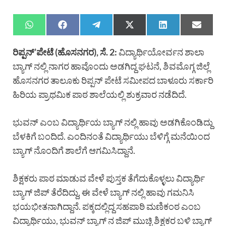
ರಿಪ್ಪನ್’ಪೇಟೆ (ಹೊಸನಗರ), ಸೆ. 2:
ವಿದ್ಯಾರ್ಥಿಯೋರ್ವನ ಶಾಲಾ
ಬ್ಯಾಗ್ ನಲ್ಲಿ ನಾಗರ ಹಾವೊಂದು ಅಡಗಿದ್ದ ಘಟನೆ, ಶಿವಮೊಗ್ಗ ಜಿಲ್ಲೆ
ಹೊಸನಗರ ತಾಲೂಕು ರಿಪ್ಪನ್ ಪೇಟೆ ಸಮೀಪದ ಬಾಳೂರು ಸರ್ಕಾರಿ
ಹಿರಿಯ ಪ್ರಾಥಮಿಕ ಪಾಠ ಶಾಲೆಯಲ್ಲಿ ಶುಕ್ರವಾರ ನಡೆದಿದೆ.
ಭುವನ್ ಎಂಬ ವಿದ್ಯಾರ್ಥಿಯ ಬ್ಯಾಗ್ ನಲ್ಲಿ ಹಾವು ಅಡಗಿಕೊಂಡಿದ್ದು
ಬೆಳಕಿಗೆ ಬಂದಿದೆ. ಎಂದಿನಂತೆ ವಿದ್ಯಾರ್ಥಿಯು ಬೆಳಿಗ್ಗೆ ಮನೆಯಿಂದ
ಬ್ಯಾಗ್ ನೊಂದಿಗೆ ಶಾಲೆಗೆ ಆಗಮಿಸಿದ್ದಾನೆ.
ಶಿಕ್ಷಕರು ಪಾಠ ಮಾಡುವ ವೇಳೆ ಪುಸ್ತಕ ತೆಗೆದುಕೊಳ್ಳಲು ವಿದ್ಯಾರ್ಥಿ
ಬ್ಯಾಗ್ ಜಿಪ್ ತೆರೆದಿದ್ದು, ಈ ವೇಳೆ ಬ್ಯಾಗ್ ನಲ್ಲಿ ಹಾವು ಗಮನಿಸಿ
ಭಯಭೀತನಾಗಿದ್ದಾನೆ. ಪಕ್ಕದಲ್ಲಿದ್ದ ಸಹಪಾಠಿ ಮಣಿಕಂಠ ಎಂಬ
ವಿದ್ಯಾರ್ಥಿಯು, ಭುವನ್ ಬ್ಯಾಗ್ ನ ಜಿಪ್ ಮುಚ್ಚಿ ಶಿಕ್ಷಕರ ಬಳಿ ಬ್ಯಾಗ್