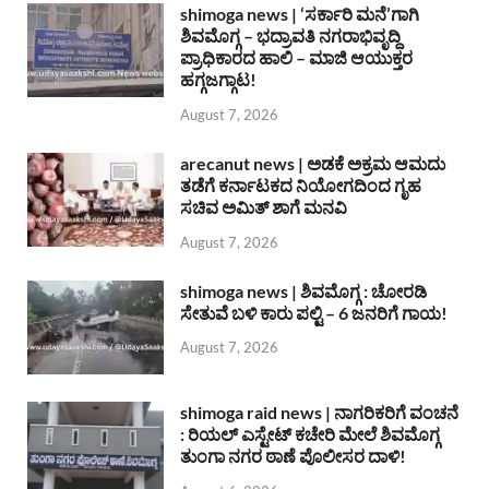
shimoga news | ‘ಸರ್ಕಾರಿ ಮನೆ’ಗಾಗಿ
ಶಿವಮೊಗ್ಗ – ಭದ್ರಾವತಿ ನಗರಾಭಿವೃದ್ದಿ
ಪ್ರಾಧಿಕಾರದ ಹಾಲಿ – ಮಾಜಿ ಆಯುಕ್ತರ
ಹಗ್ಗಜಗ್ಗಾಟ!
August 7, 2026
arecanut news | ಅಡಕೆ ಅಕ್ರಮ ಆಮದು
ತಡೆಗೆ ಕರ್ನಾಟಕದ ನಿಯೋಗದಿಂದ ಗೃಹ
ಸಚಿವ ಅಮಿತ್ ಶಾಗೆ ಮನವಿ
August 7, 2026
shimoga news | ಶಿವಮೊಗ್ಗ : ಚೋರಡಿ
ಸೇತುವೆ ಬಳಿ ಕಾರು ಪಲ್ಟಿ – 6 ಜನರಿಗೆ ಗಾಯ!
August 7, 2026
shimoga raid news | ನಾಗರಿಕರಿಗೆ ವಂಚನೆ
: ರಿಯಲ್ ಎಸ್ಟೇಟ್ ಕಚೇರಿ ಮೇಲೆ ಶಿವಮೊಗ್ಗ
ತುಂಗಾ ನಗರ ಠಾಣೆ ಪೊಲೀಸರ ದಾಳಿ!