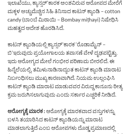
ಇಲಾಖೆಯು, ಕ್ಯಾನ್ಸರ್’ಕಾರಕ ಅಂಶವಿರುವ ಆರೋಪದ ಮೇರೆಗೆ
ಮಕ್ಕಳ ಅಚ್ಚುಮೆಚ್ಚಿನ ಸಿಹಿ ತಿನಿಸಾದ ಕಾಟನ್ ಕ್ಯಾಂಡಿ – cotton
candy (ಬಾಂಬೆ ಮಿಠಾಯಿ – Bombay miṭhayi) ನಿಷೇಧಿಸಿ
ಮಹತ್ವದ ಆದೇಶ ಹೊರಡಿಸಿದೆ.
ಕಾಟನ್ ಕ್ಯಾಂಡಿಯಲ್ಲಿ ಕ್ಯಾನ್ಸರ್’ಕಾರಕ ‘ರೊಡಾಮೈನ್ –
ಬಿ’ಇರುವುದು ಪ್ರಯೋಗಾಲಯ ತಪಾಸಣೆ ವೇಳೆ ದೃಢಪಟ್ಟಿತ್ತು.
ಇದು ಆರೋಗ್ಯದ ಮೇಲೆ ಗಂಭೀರ ಪರಿಣಾಮ ಬೀರಲಿದೆ. ಈ
ಹಿನ್ನೆಲೆಯಲ್ಲಿ, ತಮಿಳುನಾಡಿನಾದ್ಯಂತ ಕಾಟನ್ ಕ್ಯಾಂಡಿ ಮಾರಾಟ
ನಿರ್ಬಂಧಿಸಲು ಮುಖ್ಯ ಕಾರಣವಾಗಿದೆ. ನಿಯಮ ಉಲ್ಲಂಘಿಸಿ
ಕಾಟನ್ ಕ್ಯಾಂಡಿ ಮಾರಾಟ ಮಾಡುವವರ ವಿರುದ್ದ ಕಾನೂನು ರೀತ್ಯ
ಕ್ರಮ ಜರುಗಿಸಲಾಗುವುದು ಎಂದು ಸರ್ಕಾರ ಎಚ್ಚರಿಕೆ ನೀಡಿದೆ.
ಆರೋಗ್ಯಕ್ಕೆ ಮಾರಕ :
ಆರೋಗ್ಯಕ್ಕೆ ಮಾರಕವಾದ ವಸ್ತುಗಳನ್ನು
ಬಳಸಿ ತಯಾರಿಸಿದ ಕಾಟನ್ ಕ್ಯಾಂಡಿಯನ್ನು ಮಾರಾಟ
ಮಾಡಲಾಗುತ್ತಿದೆ ಎಂಬ ಆರೋಪಗಳು ದೊಡ್ಡ ಪ್ರಮಾಣದಲ್ಲಿ