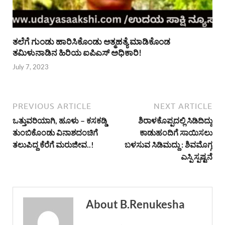
ತಲೆಗೆ ಗುಂಡು ಹಾರಿಸಿಕೊಂಡು ಆತ್ಮಹತ್ಯೆ ಮಾಡಿಕೊಂಡ
ತಮಿಳುನಾಡಿನ ಹಿರಿಯ ಐಪಿಎಸ್ ಅಧಿಕಾರಿ!
July 7, 2023
PREVIOUS ARTICLE
NEXT ARTICLE
ಒತ್ತುವರಿಯಾಗಿ, ಹೂಳು – ಕಸಕಡ್ಡಿ
ಶಿರಾಳಕೊಪ್ಪದಲ್ಲಿ ಸಿಡಿದಿದ್ದು
ತುಂಬಿಕೊಂಡು ವಿನಾಶದಂಚಿಗೆ
ಕಾಡುಹಂದಿಗೆ ಸಾಯಿಸಲು
ತಲುಪಿದ್ದ ಕೆರೆಗೆ ಮರುಜೀವ..!
ಬಳಸುವ ಸಿಡಿಮದ್ದು : ಶಿವಮೊಗ್ಗ
ಎಸ್ಪಿ ಸ್ಪಷ್ಟನೆ
About B.Renukesha