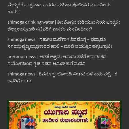
ಮೆಚ್ಚುಗೆಗೆ ಪಾತ್ರವಾದ ಸಾಗರದ ಮಹಿಳಾ ಪೊಲೀಸರ ಮಾನವೀಯ
ಕಾರ್ಯ
shimoga drinking water | ಶಿವಮೊಗ್ಗದ ಕುಡಿಯುವ ನೀರು ಪೂರೈಕೆ :
ಜಿಲ್ಲಾ ಉಸ್ತುವಾರಿ ಸಚಿವರಿಗೆ ಶಾಸಕರ ಮನವಿಯೇನು?
shimoga news | ‘ಸರ್ಕಾರಿ ಮನೆ’ಗಾಗಿ ಶಿವಮೊಗ್ಗ – ಭದ್ರಾವತಿ
ನಗರಾಭಿವೃದ್ದಿ ಪ್ರಾಧಿಕಾರದ ಹಾಲಿ – ಮಾಜಿ ಆಯುಕ್ತರ ಹಗ್ಗಜಗ್ಗಾಟ!
arecanut news | ಅಡಕೆ ಅಕ್ರಮ ಆಮದು ತಡೆಗೆ ಕರ್ನಾಟಕದ
ನಿಯೋಗದಿಂದ ಗೃಹ ಸಚಿವ ಅಮಿತ್ ಶಾಗೆ ಮನವಿ
shimoga news | ಶಿವಮೊಗ್ಗ : ಚೋರಡಿ ಸೇತುವೆ ಬಳಿ ಕಾರು ಪಲ್ಟಿ – 6
ಜನರಿಗೆ ಗಾಯ!