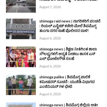
August 7, 2026
shimoga raid news | ನಾಗರಿಕರಿಗೆ ವಂಚನೆ
: ರಿಯಲ್ ಎಸ್ಟೇಟ್ ಕಚೇರಿ ಮೇಲೆ ಶಿವಮೊಗ್ಗ
ತುಂಗಾ ನಗರ ಠಾಣೆ ಪೊಲೀಸರ ದಾಳಿ!
August 6, 2026
shimoga news | ಶಿಕ್ಷಣ ನೀತಿಗಿಂತ ಶಾಲಾ
ಸೌಲಭ್ಯಗಳಿಗೆ ಆದ್ಯತೆ ನೀಡಲು ಶಾಸಕ ಎಸ್
ಎಲ್ ಭೋಜೇಗೌಡ ಸಲಹೆ
August 6, 2026
shimoga palike | ಶಿವಮೊಗ್ಗ ಪಾಲಿಕೆ
ಕಮೀಷನರ್ ಸೂಚನೆ : ಯುಜಿಡಿ ವಿಭಾಗದ
ಎಂಜಿನಿಯರ್ ಗಳ ಭೇಟಿ
August 6, 2026
shimoga news | ಶಿವಮೊಗ್ಗ ಜಿಲ್ಲೆಯ ಅತೀ