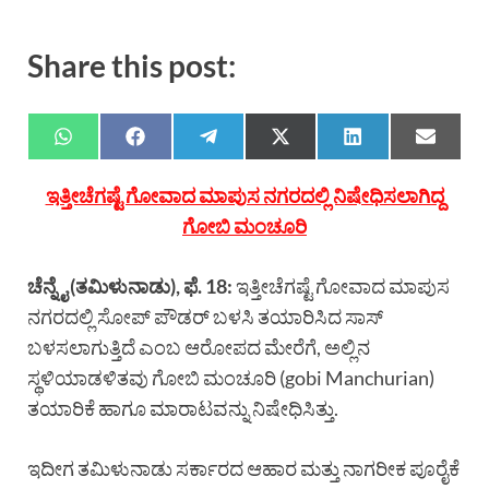
Share this post:
ಇತ್ತೀಚೆಗಷ್ಟೆ ಗೋವಾದ ಮಾಪುಸ ನಗರದಲ್ಲಿ ನಿಷೇಧಿಸಲಾಗಿದ್ದ
ಗೋಬಿ ಮಂಚೂರಿ
ಚೆನ್ನೈ (ತಮಿಳುನಾಡು), ಫೆ. 18:
ಇತ್ತೀಚೆಗಷ್ಟೆ ಗೋವಾದ ಮಾಪುಸ
ನಗರದಲ್ಲಿ ಸೋಪ್ ಪೌಡರ್ ಬಳಸಿ ತಯಾರಿಸಿದ ಸಾಸ್
ಬಳಸಲಾಗುತ್ತಿದೆ ಎಂಬ ಆರೋಪದ ಮೇರೆಗೆ, ಅಲ್ಲಿನ
ಸ್ಥಳಿಯಾಡಳಿತವು ಗೋಬಿ ಮಂಚೂರಿ (gobi Manchurian)
ತಯಾರಿಕೆ ಹಾಗೂ ಮಾರಾಟವನ್ನು ನಿಷೇಧಿಸಿತ್ತು.
ಇದೀಗ ತಮಿಳುನಾಡು ಸರ್ಕಾರದ ಆಹಾರ ಮತ್ತು ನಾಗರೀಕ ಪೂರೈಕೆ