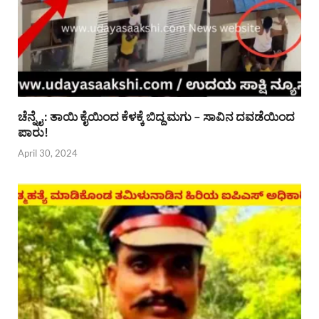
ಚೆನ್ನೈ : ತಾಯಿ ಕೈಯಿಂದ ಕೆಳಕ್ಕೆ ಬಿದ್ದ ಮಗು – ಸಾವಿನ ದವಡೆಯಿಂದ
ಪಾರು!
April 30, 2024