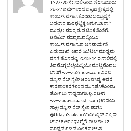
1997-98 ನೇ ಸಾಲಿನಿಂದ, ಸರಿಸುಮಾರು
26-27 ವರ್ಷಗಳಿಂದ ಪತ್ರಿಕಾ ಕ್ಷೇತ್ರದಲ್ಲಿ
ಕಾರ್ಯನಿರ್ವಹಿಸಿಕೊಂಡು ಬರುತ್ತಿದ್ದೆನೆ.
ಬದಲಾದ ಕಾಲಘಟ್ಟಕ್ಕೆ ಅನುಗುಣವಾಗಿ
ಮುದ್ರಣ ಮಾಧ್ಯಮದ ಜೊತೆಜೊತೆಗೆ,
ಡಿಜಿಟಲ್ ಮಾಧ್ಯಮದಲ್ಲಿಯೂ
ಕಾರ್ಯನಿರ್ವಹಿಸುವ ಅನಿವಾರ್ಯತೆ
ಎದುರಾಗಿದೆ. ಆದರೆ ಡಿಜಿಟಲ್ ಮಾಧ್ಯಮ
ನನಗೆ ಹೊಸದಲ್ಲ. 2013-14 ರ ಸಾಲಿನಲ್ಲಿ
ಶಿವಮೊಗ್ಗ ಜಿಲ್ಲೆಯಲ್ಲಿಯೇ ಮೊಟ್ಟಮೊದಲ
ಬಾರಿಗೆ www.u2rnews.com ಎಂಬ
ನ್ಯೂಸ್ ವೆಬ್ ಸೈಟ್ ಆರಂಭಿಸಿದ್ದೆ. ಆದರೆ
ಕಾರಣಾಂತರಗಳಿಂದ ಮುನ್ನಡೆಸಿಕೊಂಡು
ಹೋಗಲು ಸಾಧ್ಯವಾಗಲಿಲ್ಲ. ಇದೀಗ
www.udayasaakshi.com (ಉದಯ
ಸಾಕ್ಷಿ) ನ್ಯೂಸ್ ವೆಬ್ ಸೈಟ್ ಹಾಗೂ
@UdayaSaakshi ಯೂಟ್ಯೂಬ್ ನ್ಯೂಸ್
ಚಾನಲ್ ಆರಂಭಿಸಿದ್ದೆನೆ. ಈ ಡಿಜಿಟಲ್
ಮಾಧ್ಯಮಗಳ ಮೂಲಕ ಪ್ರಚಲಿತ