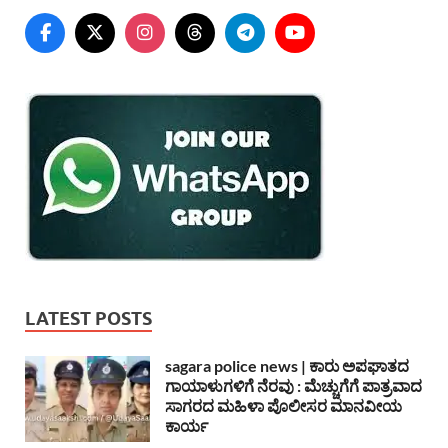
LATEST POSTS
sagara police news | ಕಾರು ಅಪಘಾತದ
ಗಾಯಾಳುಗಳಿಗೆ ನೆರವು : ಮೆಚ್ಚುಗೆಗೆ ಪಾತ್ರವಾದ
ಸಾಗರದ ಮಹಿಳಾ ಪೊಲೀಸರ ಮಾನವೀಯ
ಕಾರ್ಯ