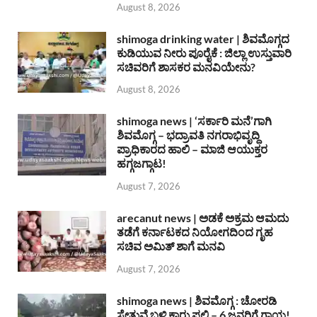
August 8, 2026
shimoga drinking water | ಶಿವಮೊಗ್ಗದ
ಕುಡಿಯುವ ನೀರು ಪೂರೈಕೆ : ಜಿಲ್ಲಾ ಉಸ್ತುವಾರಿ
ಸಚಿವರಿಗೆ ಶಾಸಕರ ಮನವಿಯೇನು?
August 8, 2026
shimoga news | ‘ಸರ್ಕಾರಿ ಮನೆ’ಗಾಗಿ
ಶಿವಮೊಗ್ಗ – ಭದ್ರಾವತಿ ನಗರಾಭಿವೃದ್ದಿ
ಪ್ರಾಧಿಕಾರದ ಹಾಲಿ – ಮಾಜಿ ಆಯುಕ್ತರ
ಹಗ್ಗಜಗ್ಗಾಟ!
August 7, 2026
arecanut news | ಅಡಕೆ ಅಕ್ರಮ ಆಮದು
ತಡೆಗೆ ಕರ್ನಾಟಕದ ನಿಯೋಗದಿಂದ ಗೃಹ
ಸಚಿವ ಅಮಿತ್ ಶಾಗೆ ಮನವಿ
August 7, 2026
shimoga news | ಶಿವಮೊಗ್ಗ : ಚೋರಡಿ
ಸೇತುವೆ ಬಳಿ ಕಾರು ಪಲ್ಟಿ – 6 ಜನರಿಗೆ ಗಾಯ!