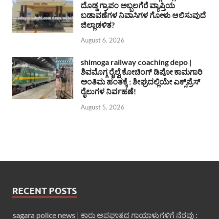
ದೊಡ್ಡ ಗ್ರಾಪಂ ಅಬ್ಬಲಗೆರೆ ವ್ಯಾಪ್ತಿಯ
ಬಡಾವಣೆಗಳ ನಿವಾಸಿಗಳ ಗೋಳು ಆಲಿಸುವುದೆ
ಜಿಲ್ಲಾಡಳಿತ?
August 6, 2026
shimoga railway coaching depo |
ಶಿವಮೊಗ್ಗ ರೈಲ್ವೆ ಕೋಚಿಂಗ್ ಡಿಪೋ ಕಾಮಗಾರಿ
ಅಂತಿಮ ಹಂತಕ್ಕೆ : ಶೀಘ್ರದಲ್ಲಿಯೇ ಎಕ್ಸ್‌ಪ್ರೆಸ್
ರೈಲುಗಳ ನಿರ್ವಹಣೆ!
August 5, 2026
RECENT POSTS
sagara police news | ಕಾರು ಅಪಘಾತದ ಗಾಯಾಳುಗಳಿಗೆ ನೆರವು :