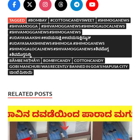
TAGGED
#BOMBAY
#COTTONCANDYSWEET
#SHIMOGANEWS
#SHIVAMOGGA
#SHIVAMOGGANEWS #SHIMOGALOCALNEWS
#SHIVAMOGGANEWS #SHIMOGANEWS
#UDAYASAAKSHI #ಉದಯಸಾಕ್ಷಿ #ಉದಯಸಾಕ್ಷಿನ್ಯೂಸ್
#UDAYASAAKSHINEWS #SHIMOGA #SHIMOGANEWS
#SHIMOGALOCALNEWS #SHIVAMOGGANEWS #ಶಿವಮೊಗ್ಗ
#ಶಿವಮೊಗ್ಗಸುದ್ದಿ
BĀMBE MIṬHĀYI
BOMBYCANDY
COTTONCANDY
GOBI MANCHURI WAS RECENTLY BANNED IN GOA'S MAPUSA CITY
ಬಾಂಬೆ ಮಿಠಾಯಿ
RELATED POSTS