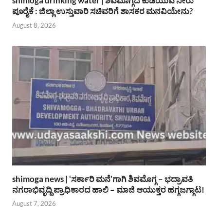
shimoga drinking water | ಶಿವಮೊಗ್ಗದ ಕುಡಿಯುವ ನೀರು
ಪೂರೈಕೆ : ಜಿಲ್ಲಾ ಉಸ್ತುವಾರಿ ಸಚಿವರಿಗೆ ಶಾಸಕರ ಮನವಿಯೇನು?
August 8, 2026
shimoga news | ‘ಸರ್ಕಾರಿ ಮನೆ’ಗಾಗಿ ಶಿವಮೊಗ್ಗ – ಭದ್ರಾವತಿ
ನಗರಾಭಿವೃದ್ದಿ ಪ್ರಾಧಿಕಾರದ ಹಾಲಿ – ಮಾಜಿ ಆಯುಕ್ತರ ಹಗ್ಗಜಗ್ಗಾಟ!
August 7, 2026