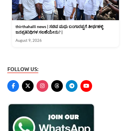
thirthahalli news | ಸಚಿವ ಮಧು ಬಂಗಾರಪ್ಪಗೆ ತೀರ್ಥಹಳ್ಳಿ
ಜನಪ್ರತಿನಿಧಿಗಳ ಸಲಹೆಯೇನು? |
August 9, 2026
FOLLOW US: