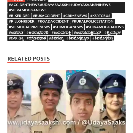
#ACCIDENTNEWS #UDAYASAAKSHI #UDAYASAAKSHINEWS
#SHIVAMOGGANEWS
#BIKERIDER
#BUSACCIDENT
#CRIMENEWS
#KSRTCBUS
#PILLONRIDER
#ROADACCIDENT
#RURALPOLICESTATION
#SHIMOGACRIMENEWS
#SHIMOGANEWS
#SHIVAMOGGANEWS
#ಅಪಘಾತ
#ಅಪರಾಧವರದಿ
#ಉದಯಸಾಕ್ಷಿ
#ಉದಯಸಾಕ್ಷಿನ್ಯೂಸ್
#ಕ್ರೈಂನ್ಯೂಸ್
#ಬಸ್_ಡಿಕ್ಕಿ
#ರಸ್ತೆಅಪಘಾತ
#ಶಿವಮೊಗ್ಗ
#ಶಿವಮೊಗ್ಗನ್ಯೂಸ್
#ಶಿವಮೊಗ್ಗಸುದ್ದಿ
RELATED POSTS