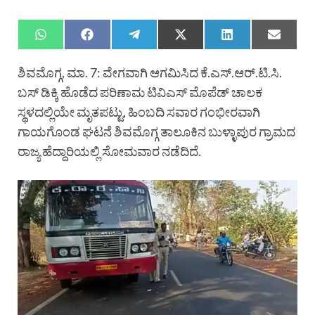
ಶಿವಮೊಗ್ಗ, ಮಾ. 7: ವೇಗವಾಗಿ ಆಗಮಿಸಿದ ಕೆ.ಎಸ್.ಆರ್.ಟಿ.ಸಿ.
ಬಸ್ ಡಿಕ್ಕಿ ಹೊಡೆದ ಪರಿಣಾಮ ಟಿವಿಎಸ್ ಮೊಪೆಡ್ ಚಾಲಕ
ಸ್ಥಳದಲ್ಲಿಯೇ ಮೃತಪಟ್ಟು, ಹಿಂಬದಿ ಸವಾರ ಗಂಭೀರವಾಗಿ
ಗಾಯಗೊಂಡ ಘಟನೆ ಶಿವಮೊಗ್ಗ ತಾಲೂಕಿನ ಬುಳ್ಳಾಪುರ ಗ್ರಾಮದ
ರಾಜ್ಯ ಹೆದ್ದಾರಿಯಲ್ಲಿ ಸೋಮವಾರ ನಡೆದಿದೆ.