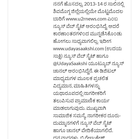
ನನಗೆ ಹೊಸದಲ್ಲ. 2013-14 ರ ಸಾಲಿನಲ್ಲಿ
ಶಿವಮೊಗ್ಗ ಜಿಲ್ಲೆಯಲ್ಲಿಯೇ ಮೊಟ್ಟಮೊದಲ
ಬಾರಿಗೆ www.u2rnews.com ಎಂಬ
ನ್ಯೂಸ್ ವೆಬ್ ಸೈಟ್ ಆರಂಭಿಸಿದ್ದೆ. ಆದರೆ
ಕಾರಣಾಂತರಗಳಿಂದ ಮುನ್ನಡೆಸಿಕೊಂಡು
ಹೋಗಲು ಸಾಧ್ಯವಾಗಲಿಲ್ಲ. ಇದೀಗ
www.udayasaakshi.com (ಉದಯ
ಸಾಕ್ಷಿ) ನ್ಯೂಸ್ ವೆಬ್ ಸೈಟ್ ಹಾಗೂ
@UdayaSaakshi ಯೂಟ್ಯೂಬ್ ನ್ಯೂಸ್
ಚಾನಲ್ ಆರಂಭಿಸಿದ್ದೆನೆ. ಈ ಡಿಜಿಟಲ್
ಮಾಧ್ಯಮಗಳ ಮೂಲಕ ಪ್ರಚಲಿತ
ವಿದ್ಯಮಾನ, ಮಾಹಿತಿಗಳನ್ನು
ಯಥಾರೂಪದಲ್ಲಿ ನಾಗರೀಕರಿಗೆ
ತಲುಪಿಸುವ ಪ್ರಾಮಾಣಿಕ ಕಾರ್ಯ
ಮಾಡಲಾಗುವುದು. ಮುಖ್ಯವಾಗಿ
ಸಾಮಾಜಿಕ ಸಮಸ್ಯೆ, ನಾಗರೀಕರ ದೂರು-
ದುಮ್ಮಾನಗಳಿಗೆ ನ್ಯೂಸ್ ವೆಬ್ ಸೈಟ್
ಹಾಗೂ ಚಾನಲ್ ವೇದಿಕೆಯಾಗಲಿದೆ.
ಧನ್ಯವಾದಗಳು, ಬಿ.ರೇಣುಕೇಶ್,