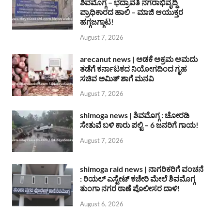
ಶಿವಮೊಗ್ಗ – ಭದ್ರಾವತಿ ನಗರಾಭಿವೃದ್ದಿ
ಪ್ರಾಧಿಕಾರದ ಹಾಲಿ – ಮಾಜಿ ಆಯುಕ್ತರ
ಹಗ್ಗಜಗ್ಗಾಟ!
August 7, 2026
arecanut news | ಅಡಕೆ ಅಕ್ರಮ ಆಮದು
ತಡೆಗೆ ಕರ್ನಾಟಕದ ನಿಯೋಗದಿಂದ ಗೃಹ
ಸಚಿವ ಅಮಿತ್ ಶಾಗೆ ಮನವಿ
August 7, 2026
shimoga news | ಶಿವಮೊಗ್ಗ : ಚೋರಡಿ
ಸೇತುವೆ ಬಳಿ ಕಾರು ಪಲ್ಟಿ – 6 ಜನರಿಗೆ ಗಾಯ!
August 7, 2026
shimoga raid news | ನಾಗರಿಕರಿಗೆ ವಂಚನೆ
: ರಿಯಲ್ ಎಸ್ಟೇಟ್ ಕಚೇರಿ ಮೇಲೆ ಶಿವಮೊಗ್ಗ
ತುಂಗಾ ನಗರ ಠಾಣೆ ಪೊಲೀಸರ ದಾಳಿ!
August 6, 2026