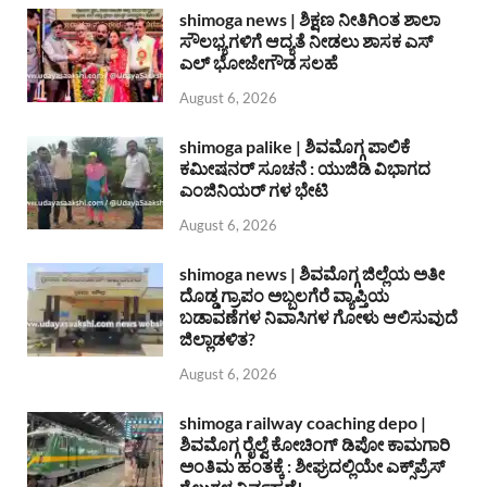
shimoga news | ಶಿಕ್ಷಣ ನೀತಿಗಿಂತ ಶಾಲಾ
ಸೌಲಭ್ಯಗಳಿಗೆ ಆದ್ಯತೆ ನೀಡಲು ಶಾಸಕ ಎಸ್
ಎಲ್ ಭೋಜೇಗೌಡ ಸಲಹೆ
August 6, 2026
shimoga palike | ಶಿವಮೊಗ್ಗ ಪಾಲಿಕೆ
ಕಮೀಷನರ್ ಸೂಚನೆ : ಯುಜಿಡಿ ವಿಭಾಗದ
ಎಂಜಿನಿಯರ್ ಗಳ ಭೇಟಿ
August 6, 2026
shimoga news | ಶಿವಮೊಗ್ಗ ಜಿಲ್ಲೆಯ ಅತೀ
ದೊಡ್ಡ ಗ್ರಾಪಂ ಅಬ್ಬಲಗೆರೆ ವ್ಯಾಪ್ತಿಯ
ಬಡಾವಣೆಗಳ ನಿವಾಸಿಗಳ ಗೋಳು ಆಲಿಸುವುದೆ
ಜಿಲ್ಲಾಡಳಿತ?
August 6, 2026
shimoga railway coaching depo |
ಶಿವಮೊಗ್ಗ ರೈಲ್ವೆ ಕೋಚಿಂಗ್ ಡಿಪೋ ಕಾಮಗಾರಿ
ಅಂತಿಮ ಹಂತಕ್ಕೆ : ಶೀಘ್ರದಲ್ಲಿಯೇ ಎಕ್ಸ್‌ಪ್ರೆಸ್