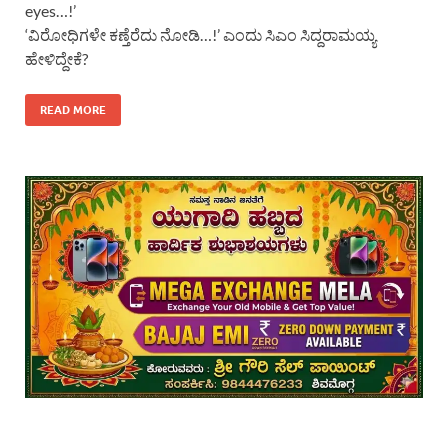
eyes…!’
‘ವಿರೋಧಿಗಳೇ ಕಣ್ತೆರೆದು ನೋಡಿ…!’ ಎಂದು ಸಿಎಂ ಸಿದ್ದರಾಮಯ್ಯ
ಹೇಳಿದ್ದೇಕೆ?
READ MORE