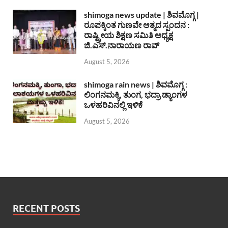
shimoga news update | ಶಿವಮೊಗ್ಗ |
ರೂಪಕ್ಕಿಂತ ಗುಣವೇ ಆತ್ಮದ ಸ್ಪಂದನ :
ರಾಷ್ಟ್ರೀಯ ಶಿಕ್ಷಣ ಸಮಿತಿ ಅಧ್ಯಕ್ಷ
ಜಿ.ಎಸ್.ನಾರಾಯಣ ರಾವ್
August 5, 2026
shimoga rain news | ಶಿವಮೊಗ್ಗ :
ಲಿಂಗನಮಕ್ಕಿ, ತುಂಗ, ಭದ್ರಾ ಡ್ಯಾಂಗಳ
ಒಳಹರಿವಿನಲ್ಲಿ ಇಳಿಕೆ
August 5, 2026
RECENT POSTS