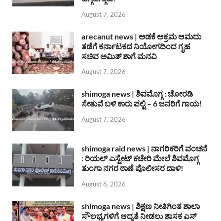
August 7, 2026
arecanut news | ಅಡಕೆ ಅಕ್ರಮ ಆಮದು
ತಡೆಗೆ ಕರ್ನಾಟಕದ ನಿಯೋಗದಿಂದ ಗೃಹ
ಸಚಿವ ಅಮಿತ್ ಶಾಗೆ ಮನವಿ
August 7, 2026
shimoga news | ಶಿವಮೊಗ್ಗ : ಚೋರಡಿ
ಸೇತುವೆ ಬಳಿ ಕಾರು ಪಲ್ಟಿ – 6 ಜನರಿಗೆ ಗಾಯ!
August 7, 2026
shimoga raid news | ನಾಗರಿಕರಿಗೆ ವಂಚನೆ
: ರಿಯಲ್ ಎಸ್ಟೇಟ್ ಕಚೇರಿ ಮೇಲೆ ಶಿವಮೊಗ್ಗ
ತುಂಗಾ ನಗರ ಠಾಣೆ ಪೊಲೀಸರ ದಾಳಿ!
August 6, 2026
shimoga news | ಶಿಕ್ಷಣ ನೀತಿಗಿಂತ ಶಾಲಾ
ಸೌಲಭ್ಯಗಳಿಗೆ ಆದ್ಯತೆ ನೀಡಲು ಶಾಸಕ ಎಸ್