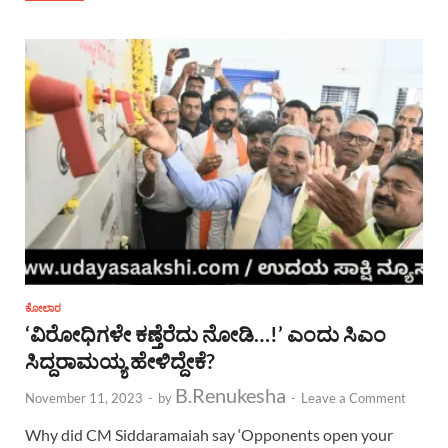
ಕೋಲಾರ
‘ವಿರೋಧಿಗಳೇ ಕಣ್ತೆರೆದು ನೋಡಿ…!’ ಎಂದು ಸಿಎಂ
ಸಿದ್ದರಾಮಯ್ಯ ಹೇಳಿದ್ದೇಕೆ?
B.Renukesha
November 11, 2023
-
by
-
Leave a Comment
Why did CM Siddaramaiah say ‘Opponents open your