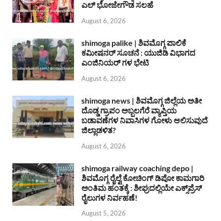
ಎಲ್ ಭೋಜೇಗೌಡ ಸಲಹೆ
August 6, 2026
shimoga palike | ಶಿವಮೊಗ್ಗ ಪಾಲಿಕೆ
ಕಮೀಷನರ್ ಸೂಚನೆ : ಯುಜಿಡಿ ವಿಭಾಗದ
ಎಂಜಿನಿಯರ್ ಗಳ ಭೇಟಿ
August 6, 2026
shimoga news | ಶಿವಮೊಗ್ಗ ಜಿಲ್ಲೆಯ ಅತೀ
ದೊಡ್ಡ ಗ್ರಾಪಂ ಅಬ್ಬಲಗೆರೆ ವ್ಯಾಪ್ತಿಯ
ಬಡಾವಣೆಗಳ ನಿವಾಸಿಗಳ ಗೋಳು ಆಲಿಸುವುದೆ
ಜಿಲ್ಲಾಡಳಿತ?
August 6, 2026
shimoga railway coaching depo |
ಶಿವಮೊಗ್ಗ ರೈಲ್ವೆ ಕೋಚಿಂಗ್ ಡಿಪೋ ಕಾಮಗಾರಿ
ಅಂತಿಮ ಹಂತಕ್ಕೆ : ಶೀಘ್ರದಲ್ಲಿಯೇ ಎಕ್ಸ್‌ಪ್ರೆಸ್
ರೈಲುಗಳ ನಿರ್ವಹಣೆ!
August 5, 2026