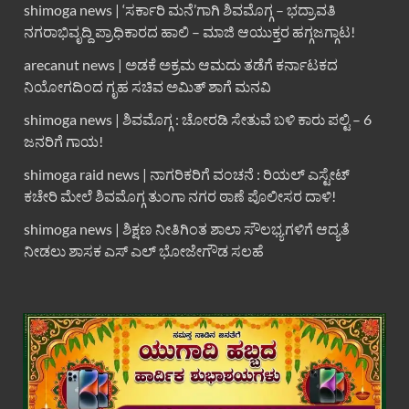
shimoga news | ‘ಸರ್ಕಾರಿ ಮನೆ’ಗಾಗಿ ಶಿವಮೊಗ್ಗ – ಭದ್ರಾವತಿ
ನಗರಾಭಿವೃದ್ದಿ ಪ್ರಾಧಿಕಾರದ ಹಾಲಿ – ಮಾಜಿ ಆಯುಕ್ತರ ಹಗ್ಗಜಗ್ಗಾಟ!
arecanut news | ಅಡಕೆ ಅಕ್ರಮ ಆಮದು ತಡೆಗೆ ಕರ್ನಾಟಕದ
ನಿಯೋಗದಿಂದ ಗೃಹ ಸಚಿವ ಅಮಿತ್ ಶಾಗೆ ಮನವಿ
shimoga news | ಶಿವಮೊಗ್ಗ : ಚೋರಡಿ ಸೇತುವೆ ಬಳಿ ಕಾರು ಪಲ್ಟಿ – 6
ಜನರಿಗೆ ಗಾಯ!
shimoga raid news | ನಾಗರಿಕರಿಗೆ ವಂಚನೆ : ರಿಯಲ್ ಎಸ್ಟೇಟ್
ಕಚೇರಿ ಮೇಲೆ ಶಿವಮೊಗ್ಗ ತುಂಗಾ ನಗರ ಠಾಣೆ ಪೊಲೀಸರ ದಾಳಿ!
shimoga news | ಶಿಕ್ಷಣ ನೀತಿಗಿಂತ ಶಾಲಾ ಸೌಲಭ್ಯಗಳಿಗೆ ಆದ್ಯತೆ
ನೀಡಲು ಶಾಸಕ ಎಸ್ ಎಲ್ ಭೋಜೇಗೌಡ ಸಲಹೆ