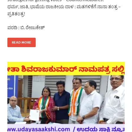
ಧರ್ಮ, ಜಾತಿ, ಭಾಷೆಯ ರಾಜಕೀಯ ದಾಳ : ಮತಗಳಿಕೆಗೆ ನಾನಾ ತಂತ್ರ –
ಪ್ರತಿತಂತ್ರ!
ವರದಿ : ಬಿ. ರೇಣುಕೇಶ್
READ MORE