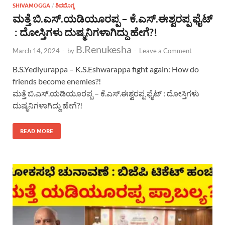
SHIVAMOGGA
/
ಶಿವಮೊಗ್ಗ
ಮತ್ತೆ ಬಿ.ಎಸ್.ಯಡಿಯೂರಪ್ಪ – ಕೆ.ಎಸ್.ಈಶ್ವರಪ್ಪ ಫೈಟ್
: ದೋಸ್ತಿಗಳು ದುಷ್ಮನಿಗಳಾಗಿದ್ದು ಹೇಗೆ?!
B.Renukesha
March 14, 2024
-
by
-
Leave a Comment
B.S.Yediyurappa – K.S.Eshwarappa fight again: How do
friends become enemies?!
ಮತ್ತೆ ಬಿ.ಎಸ್.ಯಡಿಯೂರಪ್ಪ – ಕೆ.ಎಸ್.ಈಶ್ವರಪ್ಪ ಫೈಟ್ : ದೋಸ್ತಿಗಳು
ದುಷ್ಮನಿಗಳಾಗಿದ್ದು ಹೇಗೆ?!
READ MORE