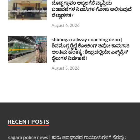
ದೊಡ್ಡ ಗ್ರಾಪಂ ಅಬ್ಬಲಗೆರೆ ವ್ಯಾಪ್ತಿಯ
ಬಡಾವಣೆಗಳ ನಿವಾಸಿಗಳ ಗೋಳು ಆಲಿಸುವುದೆ
ಜಿಲ್ಲಾಡಳಿತ?
August 6, 2026
shimoga railway coaching depo |
ಶಿವಮೊಗ್ಗ ರೈಲ್ವೆ ಕೋಚಿಂಗ್ ಡಿಪೋ ಕಾಮಗಾರಿ
ಅಂತಿಮ ಹಂತಕ್ಕೆ : ಶೀಘ್ರದಲ್ಲಿಯೇ ಎಕ್ಸ್‌ಪ್ರೆಸ್
ರೈಲುಗಳ ನಿರ್ವಹಣೆ!
August 5, 2026
RECENT POSTS
sagara police news | ಕಾರು ಅಪಘಾತದ ಗಾಯಾಳುಗಳಿಗೆ ನೆರವು :