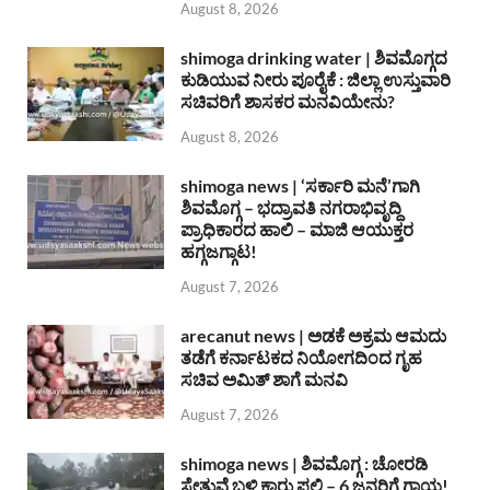
August 8, 2026
shimoga drinking water | ಶಿವಮೊಗ್ಗದ
ಕುಡಿಯುವ ನೀರು ಪೂರೈಕೆ : ಜಿಲ್ಲಾ ಉಸ್ತುವಾರಿ
ಸಚಿವರಿಗೆ ಶಾಸಕರ ಮನವಿಯೇನು?
August 8, 2026
shimoga news | ‘ಸರ್ಕಾರಿ ಮನೆ’ಗಾಗಿ
ಶಿವಮೊಗ್ಗ – ಭದ್ರಾವತಿ ನಗರಾಭಿವೃದ್ದಿ
ಪ್ರಾಧಿಕಾರದ ಹಾಲಿ – ಮಾಜಿ ಆಯುಕ್ತರ
ಹಗ್ಗಜಗ್ಗಾಟ!
August 7, 2026
arecanut news | ಅಡಕೆ ಅಕ್ರಮ ಆಮದು
ತಡೆಗೆ ಕರ್ನಾಟಕದ ನಿಯೋಗದಿಂದ ಗೃಹ
ಸಚಿವ ಅಮಿತ್ ಶಾಗೆ ಮನವಿ
August 7, 2026
shimoga news | ಶಿವಮೊಗ್ಗ : ಚೋರಡಿ
ಸೇತುವೆ ಬಳಿ ಕಾರು ಪಲ್ಟಿ – 6 ಜನರಿಗೆ ಗಾಯ!