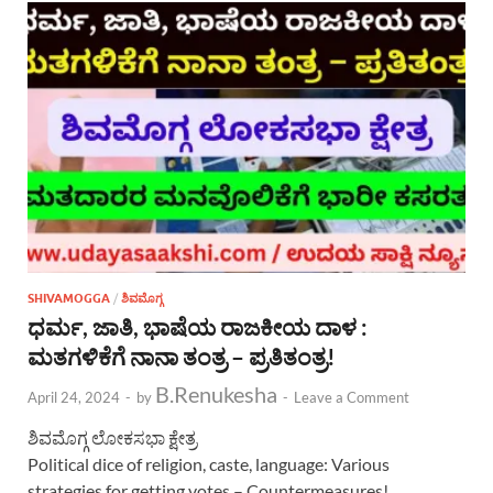
SHIVAMOGGA
/
ಶಿವಮೊಗ್ಗ
ಧರ್ಮ, ಜಾತಿ, ಭಾಷೆಯ ರಾಜಕೀಯ ದಾಳ :
ಮತಗಳಿಕೆಗೆ ನಾನಾ ತಂತ್ರ – ಪ್ರತಿತಂತ್ರ!
B.Renukesha
April 24, 2024
-
by
-
Leave a Comment
ಶಿವಮೊಗ್ಗ ಲೋಕಸಭಾ ಕ್ಷೇತ್ರ
Political dice of religion, caste, language: Various
strategies for getting votes – Countermeasures!