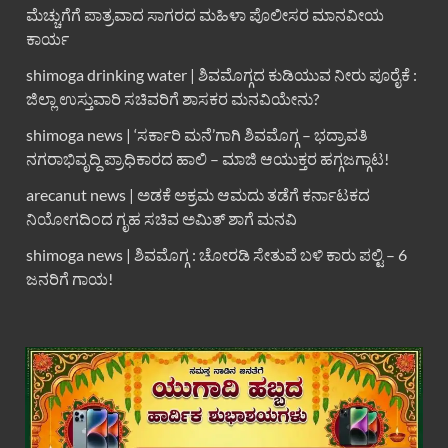
ಮೆಚ್ಚುಗೆಗೆ ಪಾತ್ರವಾದ ಸಾಗರದ ಮಹಿಳಾ ಪೊಲೀಸರ ಮಾನವೀಯ
ಕಾರ್ಯ
shimoga drinking water | ಶಿವಮೊಗ್ಗದ ಕುಡಿಯುವ ನೀರು ಪೂರೈಕೆ :
ಜಿಲ್ಲಾ ಉಸ್ತುವಾರಿ ಸಚಿವರಿಗೆ ಶಾಸಕರ ಮನವಿಯೇನು?
shimoga news | ‘ಸರ್ಕಾರಿ ಮನೆ’ಗಾಗಿ ಶಿವಮೊಗ್ಗ – ಭದ್ರಾವತಿ
ನಗರಾಭಿವೃದ್ದಿ ಪ್ರಾಧಿಕಾರದ ಹಾಲಿ – ಮಾಜಿ ಆಯುಕ್ತರ ಹಗ್ಗಜಗ್ಗಾಟ!
arecanut news | ಅಡಕೆ ಅಕ್ರಮ ಆಮದು ತಡೆಗೆ ಕರ್ನಾಟಕದ
ನಿಯೋಗದಿಂದ ಗೃಹ ಸಚಿವ ಅಮಿತ್ ಶಾಗೆ ಮನವಿ
shimoga news | ಶಿವಮೊಗ್ಗ : ಚೋರಡಿ ಸೇತುವೆ ಬಳಿ ಕಾರು ಪಲ್ಟಿ – 6
ಜನರಿಗೆ ಗಾಯ!