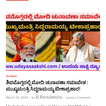
ಬೆಂಗಳೂರು
ಶಿವಮೊಗ್ಗದಲ್ಲಿ ಮೋದಿ ಚುನಾವಣಾ ಸಮಾವೇಶ :
ಮುಖ್ಯಮಂತ್ರಿ ಸಿದ್ದರಾಮಯ್ಯ ಟೀಕಾಪ್ರಹಾರ!
B.Renukesha
March 18, 2024
-
by
-
Leave a Comment