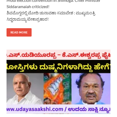
Modi election convention in Shimoga: Chief Minister
Siddaramaiah criticized!
ಶಿವಮೊಗ್ಗದಲ್ಲಿ ಮೋದಿ ಚುನಾವಣಾ ಸಮಾವೇಶ : ಮುಖ್ಯಮಂತ್ರಿ
ಸಿದ್ದರಾಮಯ್ಯ ಟೀಕಾಪ್ರಹಾರ!
READ MORE