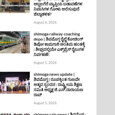
ಅಬ್ಬಲಗೆರೆ ವ್ಯಾಪ್ತಿಯ ಬಡಾವಣೆಗಳ
ನಿವಾಸಿಗಳ ಗೋಳು ಆಲಿಸುವುದೆ
ಜಿಲ್ಲಾಡಳಿತ?
August 6, 2026
shimoga railway coaching
depo | ಶಿವಮೊಗ್ಗ ರೈಲ್ವೆ ಕೋಚಿಂಗ್
ಡಿಪೋ ಕಾಮಗಾರಿ ಅಂತಿಮ ಹಂತಕ್ಕೆ
: ಶೀಘ್ರದಲ್ಲಿಯೇ ಎಕ್ಸ್‌ಪ್ರೆಸ್ ರೈಲುಗಳ
ನಿರ್ವಹಣೆ!
August 5, 2026
shimoga news update |
ಶಿವಮೊಗ್ಗ | ರೂಪಕ್ಕಿಂತ ಗುಣವೇ
ಆತ್ಮದ ಸ್ಪಂದನ : ರಾಷ್ಟ್ರೀಯ ಶಿಕ್ಷಣ
ಸಮಿತಿ ಅಧ್ಯಕ್ಷ ಜಿ.ಎಸ್.ನಾರಾಯಣ
ರಾವ್
August 5, 2026
shimoga rain news | ಶಿವಮೊಗ್ಗ :