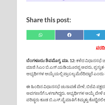
Share this post:
ವರದಿ 
ಬೆಂಗಳೂರು/ಶಿವಮೊಗ್ಗ, ಮಾ. 12:
ಕಳೆದ ವಿಧಾನಸಭೆ ಚ
ಮಾಜಿ ಸಿಎಂ ಬಿ.ಎಸ್.ಯಡಿಯೂರಪ್ಪ ಅವರು, ಪ್ರಸ್ತುತ ಲೋ
ಅಭ್ಯರ್ಥಿಗಳ ಆಯ್ಕೆಯಲ್ಲಿ ಪ್ರಾಬಲ್ಯ ಮೆರೆದಿದ್ದಾರೆ ಎಂದು 
ಈ ಹಿಂದಿನ ವಿಧಾನಸಭೆ ಚುನಾವಣೆ ವೇಳೆ, ಬಿಜೆಪಿ ಪಕ್ಷ
ಅವಗಣನೆಗೆ ಒಳಗಾಗಿದ್ದರು. ಅಭ್ಯರ್ಥಿಗಳ ಆಯ್ಕೆ ವೇಳೆ 
ವರಿಷ್ಠರು ಕೂಡ ಬಿ.ಎಸ್.ವೈ ಮಾತಿಗೆ ಕಿಮ್ಮತ್ತು ಕೊಟ್ಟಿರಲಿ