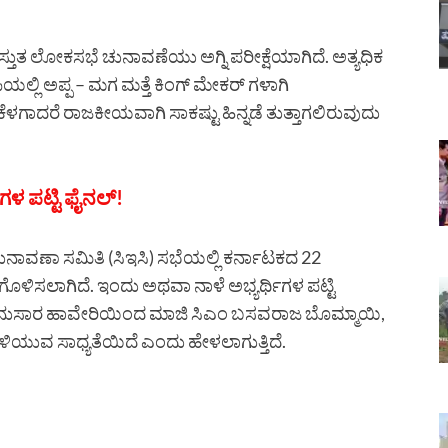
ಸ್ತುತ ಲೋಕಸಭೆ ಚುನಾವಣೆಯು ಅಗ್ನಿ ಪರೀಕ್ಷೆಯಾಗಿದೆ. ಅತ್ಯಧಿಕ
ಪಿಯಲ್ಲಿ ಅಪ್ಪ – ಮಗ ಮತ್ತೆ ಕಿಂಗ್ ಮೇಕರ್ ಗಳಾಗಿ
ೆಳಗಾದರೆ ರಾಜಕೀಯವಾಗಿ ಸಾಕಷ್ಟು ಹಿನ್ನಡೆ ತುತ್ತಾಗಲಿರುವುದು
ಿಗಳ ಪಟ್ಟಿ ಫೈನಲ್!
ನಾವಣಾ ಸಮಿತಿ (ಸಿಇಸಿ) ಸಭೆಯಲ್ಲಿ ಕರ್ನಾಟಕದ 22
ುಗೊಳಿಸಲಾಗಿದೆ. ಇಂದು ಅಥವಾ ನಾಳೆ ಅಭ್ಯರ್ಥಿಗಳ ಪಟ್ಟಿ
ಿ ಅನುಸಾರ ಹಾವೇರಿಯಿಂದ ಮಾಜಿ ಸಿಎಂ ಬಸವರಾಜ ಬೊಮ್ಮಾಯಿ,
ಳಿಯುವ ಸಾಧ‍್ಯತೆಯಿದೆ ಎಂದು ಹೇಳಲಾಗುತ್ತಿದೆ.