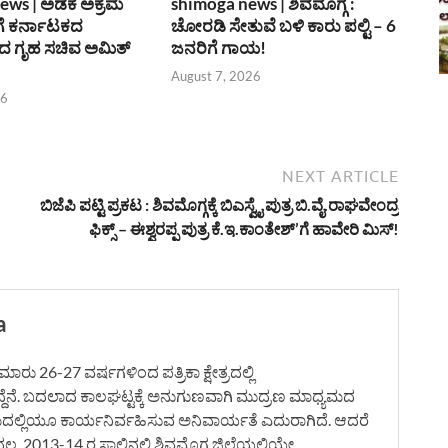
ews | ಅಡಕೆ ಅಕ್ರಮ
shimoga news | ಶಿವಮೊಗ್ಗ :
ೆ ಕರ್ನಾಟಕದ
ಚೋರಡಿ ಸೇತುವೆ ಬಳಿ ಕಾರು ಪಲ್ಟಿ – 6
 ಗೃಹ ಸಚಿವ ಅಮಿತ್
ಜನರಿಗೆ ಗಾಯ!
August 7, 2026
26
NEXT ARTICLE
ಬಿಜೆಪಿ ಪಟ್ಟಿ ಪ್ರಕಟ : ಶಿವಮೊಗ್ಗಕ್ಕೆ ಬಿಎಸ್ವೈ ಪುತ್ರ ಬಿ.ವೈ.ರಾಘವೇಂದ್ರ
ಫಿಕ್ಸ್ – ಈಶ್ವರಪ್ಪ ಪುತ್ರ ಕೆ.ಇ.ಕಾಂತೇಶ್’ಗೆ ಹಾವೇರಿ ಮಿಸ್!
a
ರು 26-27 ವರ್ಷಗಳಿಂದ ಪತ್ರಿಕಾ ಕ್ಷೇತ್ರದಲ್ಲಿ
ದ್ದೆನೆ. ಬದಲಾದ ಕಾಲಘಟ್ಟಕ್ಕೆ ಅನುಗುಣವಾಗಿ ಮುದ್ರಣ ಮಾಧ್ಯಮದ
ಮದಲ್ಲಿಯೂ ಕಾರ್ಯನಿರ್ವಹಿಸುವ ಅನಿವಾರ್ಯತೆ ಎದುರಾಗಿದೆ. ಆದರೆ
. 2013-14 ರ ಸಾಲಿನಲ್ಲಿ ಶಿವಮೊಗ್ಗ ಜಿಲ್ಲೆಯಲ್ಲಿಯೇ