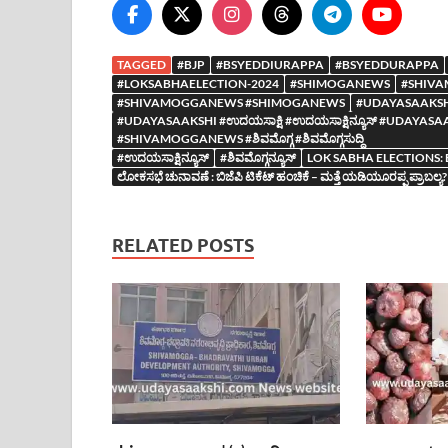
TAGGED
#BJP
#BSYEDDIURAPPA
#BSYEDDURAPPA
#LOKSABHAELECTION-2024
#SHIMOGANEWS
#SHIV
#SHIVAMOGGANEWS #SHIMOGANEWS
#UDAYASAAKS
#UDAYASAAKSHI #ಉದಯಸಾಕ್ಷಿ #ಉದಯಸಾಕ್ಷಿನ್ಯೂಸ್ #UDA
#SHIVAMOGGANEWS #ಶಿವಮೊಗ್ಗ #ಶಿವಮೊಗ್ಗಸುದ್ದಿ
#ಉದಯಸಾಕ್ಷಿನ್ಯೂಸ್
#ಶಿವಮೊಗ್ಗನ್ಯೂಸ್
LOK SABHA ELECTIONS:
ಲೋಕಸಭೆ ಚುನಾವಣೆ : ಬಿಜೆಪಿ ಟಿಕೆಟ್ ಹಂಚಿಕೆ – ಮತ್ತೆ ಯಡಿಯೂರಪ್ಪ ಪ್ರಾಬಲ್ಯ?
RELATED POSTS