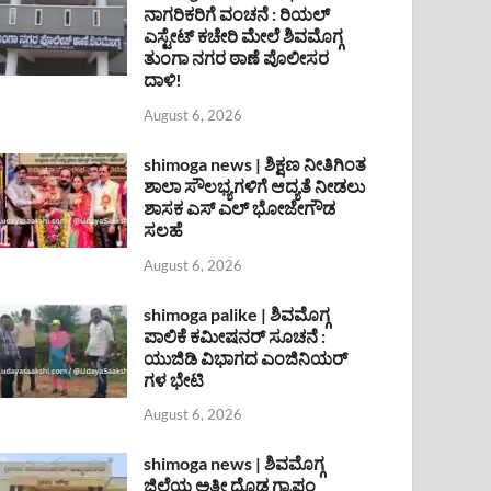
ನಾಗರಿಕರಿಗೆ ವಂಚನೆ : ರಿಯಲ್
ಎಸ್ಟೇಟ್ ಕಚೇರಿ ಮೇಲೆ ಶಿವಮೊಗ್ಗ
ತುಂಗಾ ನಗರ ಠಾಣೆ ಪೊಲೀಸರ
ದಾಳಿ!
August 6, 2026
shimoga news | ಶಿಕ್ಷಣ ನೀತಿಗಿಂತ
ಶಾಲಾ ಸೌಲಭ್ಯಗಳಿಗೆ ಆದ್ಯತೆ ನೀಡಲು
ಶಾಸಕ ಎಸ್ ಎಲ್ ಭೋಜೇಗೌಡ
ಸಲಹೆ
August 6, 2026
shimoga palike | ಶಿವಮೊಗ್ಗ
ಪಾಲಿಕೆ ಕಮೀಷನರ್ ಸೂಚನೆ :
ಯುಜಿಡಿ ವಿಭಾಗದ ಎಂಜಿನಿಯರ್
ಗಳ ಭೇಟಿ
August 6, 2026
shimoga news | ಶಿವಮೊಗ್ಗ
ಜಿಲ್ಲೆಯ ಅತೀ ದೊಡ್ಡ ಗ್ರಾಪಂ