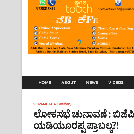
HOME
ABOUT
NEWS
VIDEOS
SHIVAMOGGA
/
ಶಿವಮೊಗ್ಗ
ಲೋಕಸಭೆ ಚುನಾವಣೆ : ಬಿಜೆಪಿ ಟ
ಯಡಿಯೂರಪ್ಪ ಪ್ರಾಬಲ್ಯ?!