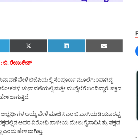
: ಬಿ. ರೇಣುಕೇಶ್
ುನಾವಣೆ ವೇಳೆ ಬಿಜೆಪಿಯಲ್ಲಿ ಸಂಪೂರ್ಣ ಮೂಲೆಗುಂಪಾಗಿದ್ದ
ಕಸಭೆ ಚುನಾವಣೆಯಲ್ಲಿ ಮತ್ತೇ ಮುನ್ನೆಲೆಗೆ ಬಂದಿದ್ದಾರೆ. ಪಕ್ಷದ
ಹೇಳಲಾಗುತ್ತಿದೆ.
ದ ಅಭ್ಯರ್ಥಿಗಳ ಆಯ್ಕೆ ವೇಳೆ ಮಾಜಿ ಸಿಎಂ ಬಿ.ಎಸ್.ಯಡಿಯೂರಪ್ಪ
ಪಕ್ಷದಲ್ಲಿನ ಅವರ ವಿರೋಧಿ ಪಾಳೇಯ ಮೇಲುಗೈ ಸಾಧಿಸಿತ್ತು. ಪಕ್ಷದ
ಲ್ಲ ಎಂದು ಹೇಳಲಾಗಿತ್ತು.