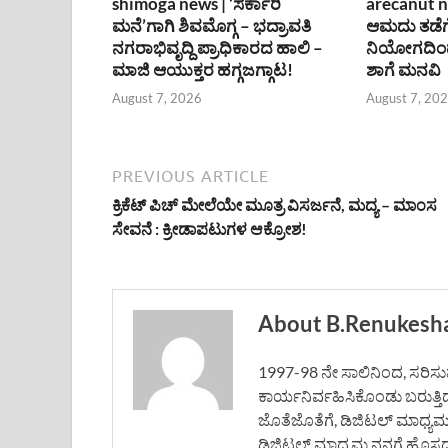
shimoga news | ‘ಸರ್ಕಾರಿ
arecanut n
ಮನೆ’ಗಾಗಿ ಶಿವಮೊಗ್ಗ – ಭದ್ರಾವತಿ
ಆಮದು ತಡೆಗ
ನಗರಾಭಿವೃದ್ದಿ ಪ್ರಾಧಿಕಾರದ ಹಾಲಿ –
ನಿಯೋಗದಿಂದ
ಮಾಜಿ ಆಯುಕ್ತರ ಹಗ್ಗಜಗ್ಗಾಟ!
ಶಾಗೆ ಮನವಿ
August 7, 2026
August 7, 20
PREVIOUS ARTICLE
ಕ್ರಿಕೆಟ್ ಪಿಚ್ ಮೇಲೆಯೇ ಮೂತ್ರ ವಿಸರ್ಜನೆ, ಮದ್ಯ – ಮಾಂಸ
ಸೇವನೆ : ಕ್ರೀಡಾಪಟುಗಳ ಆಕ್ರೋಶ!
About B.Renukesh
1997-98 ನೇ ಸಾಲಿನಿಂದ, ಸರಿಸುಮಾ
ಕಾರ್ಯನಿರ್ವಹಿಸಿಕೊಂಡು ಬರುತ್ತಿ
ಜೊತೆಜೊತೆಗೆ, ಡಿಜಿಟಲ್ ಮಾಧ್ಯ
ಡಿಜಿಟಲ್ ಮಾಧ್ಯಮ ನನಗೆ ಹೊಸದಲ್ಲ