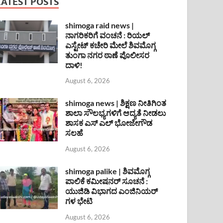
LATEST POSTS
shimoga raid news |
ನಾಗರಿಕರಿಗೆ ವಂಚನೆ : ರಿಯಲ್
ಎಸ್ಟೇಟ್ ಕಚೇರಿ ಮೇಲೆ ಶಿವಮೊಗ್ಗ
ತುಂಗಾ ನಗರ ಠಾಣೆ ಪೊಲೀಸರ
ದಾಳಿ!
August 6, 2026
shimoga news | ಶಿಕ್ಷಣ ನೀತಿಗಿಂತ
ಶಾಲಾ ಸೌಲಭ್ಯಗಳಿಗೆ ಆದ್ಯತೆ ನೀಡಲು
ಶಾಸಕ ಎಸ್ ಎಲ್ ಭೋಜೇಗೌಡ
ಸಲಹೆ
August 6, 2026
shimoga palike | ಶಿವಮೊಗ್ಗ
ಪಾಲಿಕೆ ಕಮೀಷನರ್ ಸೂಚನೆ :
ಯುಜಿಡಿ ವಿಭಾಗದ ಎಂಜಿನಿಯರ್
ಗಳ ಭೇಟಿ
August 6, 2026