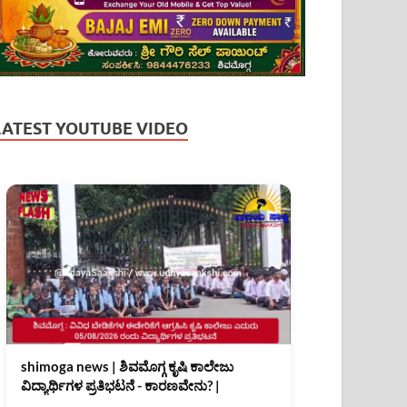
LATEST YOUTUBE VIDEO
shimoga news | ಶಿವಮೊಗ್ಗ ಕೃಷಿ ಕಾಲೇಜು
ವಿದ್ಯಾರ್ಥಿಗಳ ಪ್ರತಿಭಟನೆ - ಕಾರಣವೇನು? |