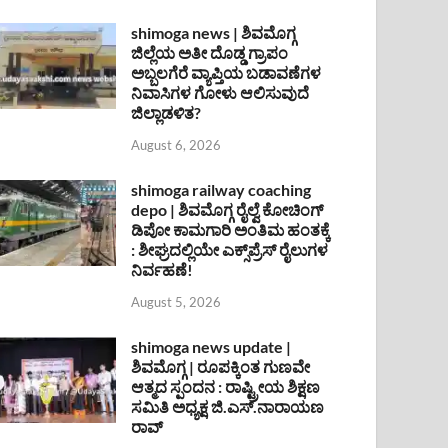
shimoga news | ಶಿವಮೊಗ್ಗ
ಜಿಲ್ಲೆಯ ಅತೀ ದೊಡ್ಡ ಗ್ರಾಪಂ
ಅಬ್ಬಲಗೆರೆ ವ್ಯಾಪ್ತಿಯ ಬಡಾವಣೆಗಳ
ನಿವಾಸಿಗಳ ಗೋಳು ಆಲಿಸುವುದೆ
ಜಿಲ್ಲಾಡಳಿತ?
August 6, 2026
shimoga railway coaching
depo | ಶಿವಮೊಗ್ಗ ರೈಲ್ವೆ ಕೋಚಿಂಗ್
ಡಿಪೋ ಕಾಮಗಾರಿ ಅಂತಿಮ ಹಂತಕ್ಕೆ
: ಶೀಘ್ರದಲ್ಲಿಯೇ ಎಕ್ಸ್‌ಪ್ರೆಸ್ ರೈಲುಗಳ
ನಿರ್ವಹಣೆ!
August 5, 2026
shimoga news update |
ಶಿವಮೊಗ್ಗ | ರೂಪಕ್ಕಿಂತ ಗುಣವೇ
ಆತ್ಮದ ಸ್ಪಂದನ : ರಾಷ್ಟ್ರೀಯ ಶಿಕ್ಷಣ
ಸಮಿತಿ ಅಧ್ಯಕ್ಷ ಜಿ.ಎಸ್.ನಾರಾಯಣ
ರಾವ್