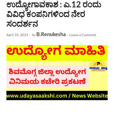
ಉದ್ಯೋಗಾವಕಾಶ : ಎ.12 ರಂದು
ವಿವಿಧ ಕಂಪನಿಗಳಿಂದ ನೇರ
ಸಂದರ್ಶನ
B.Renukesha
April 10, 2023
-
by
-
Leave a Comment