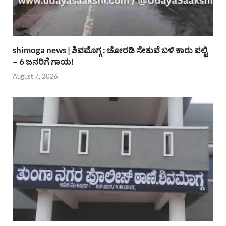
shimoga news | ಶಿವಮೊಗ್ಗ : ಚೋರಡಿ ಸೇತುವೆ ಬಳಿ ಕಾರು ಪಲ್ಟಿ
– 6 ಜನರಿಗೆ ಗಾಯ!
August 7, 2026