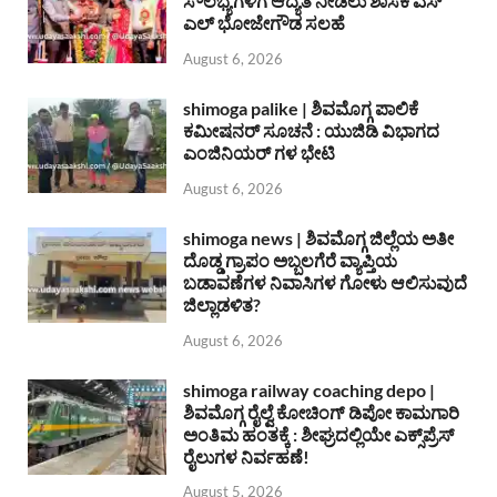
ಸೌಲಭ್ಯಗಳಿಗೆ ಆದ್ಯತೆ ನೀಡಲು ಶಾಸಕ ಎಸ್
ಎಲ್ ಭೋಜೇಗೌಡ ಸಲಹೆ
August 6, 2026
shimoga palike | ಶಿವಮೊಗ್ಗ ಪಾಲಿಕೆ
ಕಮೀಷನರ್ ಸೂಚನೆ : ಯುಜಿಡಿ ವಿಭಾಗದ
ಎಂಜಿನಿಯರ್ ಗಳ ಭೇಟಿ
August 6, 2026
shimoga news | ಶಿವಮೊಗ್ಗ ಜಿಲ್ಲೆಯ ಅತೀ
ದೊಡ್ಡ ಗ್ರಾಪಂ ಅಬ್ಬಲಗೆರೆ ವ್ಯಾಪ್ತಿಯ
ಬಡಾವಣೆಗಳ ನಿವಾಸಿಗಳ ಗೋಳು ಆಲಿಸುವುದೆ
ಜಿಲ್ಲಾಡಳಿತ?
August 6, 2026
shimoga railway coaching depo |
ಶಿವಮೊಗ್ಗ ರೈಲ್ವೆ ಕೋಚಿಂಗ್ ಡಿಪೋ ಕಾಮಗಾರಿ
ಅಂತಿಮ ಹಂತಕ್ಕೆ : ಶೀಘ್ರದಲ್ಲಿಯೇ ಎಕ್ಸ್‌ಪ್ರೆಸ್
ರೈಲುಗಳ ನಿರ್ವಹಣೆ!
August 5, 2026