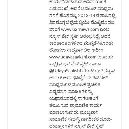
ಕಾರ್ಯನಿರ್ವಹಿಸುವ ಅನಿವಾರ್ಯತೆ
ಎದುರಾಗಿದೆ. ಆದರೆ ಡಿಜಿಟಲ್ ಮಾಧ್ಯಮ
ನನಗೆ ಹೊಸದಲ್ಲ. 2013-14 ರ ಸಾಲಿನಲ್ಲಿ
ಶಿವಮೊಗ್ಗ ಜಿಲ್ಲೆಯಲ್ಲಿಯೇ ಮೊಟ್ಟಮೊದಲ
ಬಾರಿಗೆ www.u2rnews.com ಎಂಬ
ನ್ಯೂಸ್ ವೆಬ್ ಸೈಟ್ ಆರಂಭಿಸಿದ್ದೆ. ಆದರೆ
ಕಾರಣಾಂತರಗಳಿಂದ ಮುನ್ನಡೆಸಿಕೊಂಡು
ಹೋಗಲು ಸಾಧ್ಯವಾಗಲಿಲ್ಲ. ಇದೀಗ
www.udayasaakshi.com (ಉದಯ
ಸಾಕ್ಷಿ) ನ್ಯೂಸ್ ವೆಬ್ ಸೈಟ್ ಹಾಗೂ
@UdayaSaakshi ಯೂಟ್ಯೂಬ್ ನ್ಯೂಸ್
ಚಾನಲ್ ಆರಂಭಿಸಿದ್ದೆನೆ. ಈ ಡಿಜಿಟಲ್
ಮಾಧ್ಯಮಗಳ ಮೂಲಕ ಪ್ರಚಲಿತ
ವಿದ್ಯಮಾನ, ಮಾಹಿತಿಗಳನ್ನು
ಯಥಾರೂಪದಲ್ಲಿ ನಾಗರೀಕರಿಗೆ
ತಲುಪಿಸುವ ಪ್ರಾಮಾಣಿಕ ಕಾರ್ಯ
ಮಾಡಲಾಗುವುದು. ಮುಖ್ಯವಾಗಿ
ಸಾಮಾಜಿಕ ಸಮಸ್ಯೆ, ನಾಗರೀಕರ ದೂರು-
ದುಮ್ಮಾನಗಳಿಗೆ ನ್ಯೂಸ್ ವೆಬ್ ಸೈಟ್