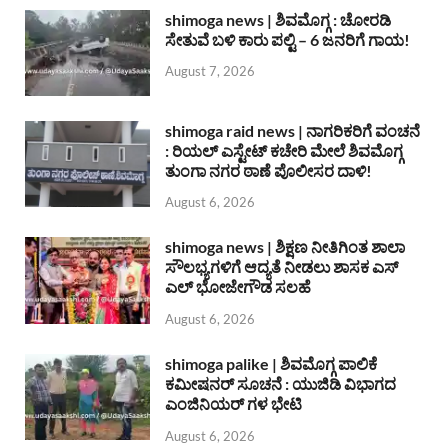
shimoga news | ಶಿವಮೊಗ್ಗ : ಚೋರಡಿ
ಸೇತುವೆ ಬಳಿ ಕಾರು ಪಲ್ಟಿ – 6 ಜನರಿಗೆ ಗಾಯ!
August 7, 2026
shimoga raid news | ನಾಗರಿಕರಿಗೆ ವಂಚನೆ
: ರಿಯಲ್ ಎಸ್ಟೇಟ್ ಕಚೇರಿ ಮೇಲೆ ಶಿವಮೊಗ್ಗ
ತುಂಗಾ ನಗರ ಠಾಣೆ ಪೊಲೀಸರ ದಾಳಿ!
August 6, 2026
shimoga news | ಶಿಕ್ಷಣ ನೀತಿಗಿಂತ ಶಾಲಾ
ಸೌಲಭ್ಯಗಳಿಗೆ ಆದ್ಯತೆ ನೀಡಲು ಶಾಸಕ ಎಸ್
ಎಲ್ ಭೋಜೇಗೌಡ ಸಲಹೆ
August 6, 2026
shimoga palike | ಶಿವಮೊಗ್ಗ ಪಾಲಿಕೆ
ಕಮೀಷನರ್ ಸೂಚನೆ : ಯುಜಿಡಿ ವಿಭಾಗದ
ಎಂಜಿನಿಯರ್ ಗಳ ಭೇಟಿ
August 6, 2026