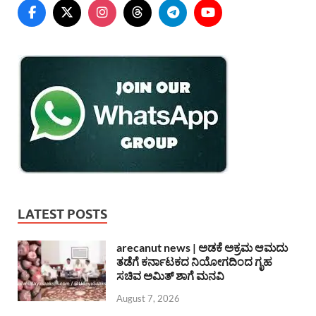
LATEST POSTS
arecanut news | ಅಡಕೆ ಅಕ್ರಮ ಆಮದು
ತಡೆಗೆ ಕರ್ನಾಟಕದ ನಿಯೋಗದಿಂದ ಗೃಹ
ಸಚಿವ ಅಮಿತ್ ಶಾಗೆ ಮನವಿ
August 7, 2026