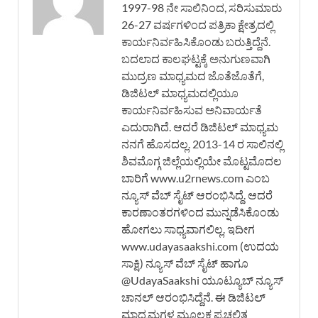
1997-98 ನೇ ಸಾಲಿನಿಂದ, ಸರಿಸುಮಾರು
26-27 ವರ್ಷಗಳಿಂದ ಪತ್ರಿಕಾ ಕ್ಷೇತ್ರದಲ್ಲಿ
ಕಾರ್ಯನಿರ್ವಹಿಸಿಕೊಂಡು ಬರುತ್ತಿದ್ದೆನೆ.
ಬದಲಾದ ಕಾಲಘಟ್ಟಕ್ಕೆ ಅನುಗುಣವಾಗಿ
ಮುದ್ರಣ ಮಾಧ್ಯಮದ ಜೊತೆಜೊತೆಗೆ,
ಡಿಜಿಟಲ್ ಮಾಧ್ಯಮದಲ್ಲಿಯೂ
ಕಾರ್ಯನಿರ್ವಹಿಸುವ ಅನಿವಾರ್ಯತೆ
ಎದುರಾಗಿದೆ. ಆದರೆ ಡಿಜಿಟಲ್ ಮಾಧ್ಯಮ
ನನಗೆ ಹೊಸದಲ್ಲ. 2013-14 ರ ಸಾಲಿನಲ್ಲಿ
ಶಿವಮೊಗ್ಗ ಜಿಲ್ಲೆಯಲ್ಲಿಯೇ ಮೊಟ್ಟಮೊದಲ
ಬಾರಿಗೆ www.u2rnews.com ಎಂಬ
ನ್ಯೂಸ್ ವೆಬ್ ಸೈಟ್ ಆರಂಭಿಸಿದ್ದೆ. ಆದರೆ
ಕಾರಣಾಂತರಗಳಿಂದ ಮುನ್ನಡೆಸಿಕೊಂಡು
ಹೋಗಲು ಸಾಧ್ಯವಾಗಲಿಲ್ಲ. ಇದೀಗ
www.udayasaakshi.com (ಉದಯ
ಸಾಕ್ಷಿ) ನ್ಯೂಸ್ ವೆಬ್ ಸೈಟ್ ಹಾಗೂ
@UdayaSaakshi ಯೂಟ್ಯೂಬ್ ನ್ಯೂಸ್
ಚಾನಲ್ ಆರಂಭಿಸಿದ್ದೆನೆ. ಈ ಡಿಜಿಟಲ್
ಮಾಧ್ಯಮಗಳ ಮೂಲಕ ಪ್ರಚಲಿತ