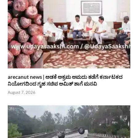
arecanut news | ಅಡಕೆ ಅಕ್ರಮ ಆಮದು ತಡೆಗೆ ಕರ್ನಾಟಕದ
ನಿಯೋಗದಿಂದ ಗೃಹ ಸಚಿವ ಅಮಿತ್ ಶಾಗೆ ಮನವಿ
August 7, 2026