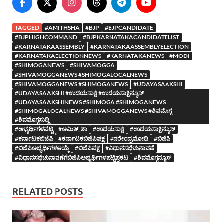
TAGGED
#AMITHSHA
#BJP
#BJPCANDIDATE
#BJPHIGHCOMMAND
#BJPKARNATAKACANDIDATELIST
#KARNATAKAASSEMBLY
#KARNATAKAASSEMBLYELECTION
#KARNATAKAELECTIONNEWS
#KARNATAKANEWS
#MODI
#SHIMOGANEWS
#SHIVAMOGGA
#SHIVAMOGGANEWS #SHIMOGALOCALNEWS
#SHIVAMOGGANEWS #SHIMOGANEWS
#UDAYASAAKSHI
#UDAYASAAKSHI #ಉದಯಸಾಕ್ಷಿ #ಉದಯಸಾಕ್ಷಿನ್ಯೂಸ್
#UDAYASAAKSHINEWS #SHIMOGA #SHIMOGANEWS
#SHIMOGALOCALNEWS #SHIVAMOGGANEWS #ಶಿವಮೊಗ್ಗ
#ಶಿವಮೊಗ್ಗಸುದ್ದಿ
#ಅಭ್ಯರ್ಥಿಗಳಪಟ್ಟಿ
#ಅಮಿತ್_ಶಾ
#ಉದಯಸಾಕ್ಷಿ
#ಉದಯಸಾಕ್ಷಿನ್ಯೂಸ್
#ಕರ್ನಾಟಕಬಿಜೆಪಿ
#ಕರ್ನಾಟಕಬಿಜೆಪಿಪಕ್ಷ
#ನರೇಂದ್ರಮೋದಿ
#ಬಿಜೆಪಿ
#ಬಿಜೆಪಿಅಭ್ಯರ್ಥಿಗಳಆಯ್ಕೆ
#ಬಿಜೆಪಿಪಕ್ಷ
#ವಿಧಾನಸಭೆಚುನಾವಣೆ
#ವಿಧಾನಸಭೆಚುನಾವಣೆಗೆಬಿಜೆಪಿಅಭ್ಯರ್ಥಿಗಳಪಟ್ಟಿಪ್ರಕಟ
#ಶಿವಮೊಗ್ಗನ್ಯೂಸ್
RELATED POSTS