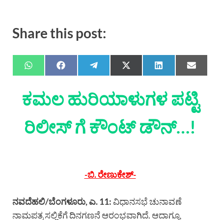
Share this post:
ಕಮಲ ಹುರಿಯಾಳುಗಳ ಪಟ್ಟಿ
ರಿಲೀಸ್ ಗೆ ಕೌಂಟ್ ಡೌನ್…!
-ಬಿ. ರೇಣುಕೇಶ್-
ನವದೆಹಲಿ/ಬೆಂಗಳೂರು, ಎ. 11:
ವಿಧಾನಸಭೆ ಚುನಾವಣೆ
ನಾಮಪತ್ರ ಸಲ್ಲಿಕೆಗೆ ದಿನಗಣನೆ ಆರಂಭವಾಗಿದೆ. ಆದಾಗ್ಯೂ