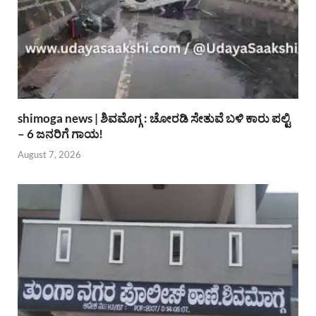
shimoga news | ಶಿವಮೊಗ್ಗ : ಚೋರಡಿ ಸೇತುವೆ ಬಳಿ ಕಾರು ಪಲ್ಟಿ
– 6 ಜನರಿಗೆ ಗಾಯ!
August 7, 2026