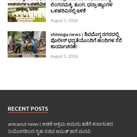
ಲಿಂಗನಮಕ್ಕಿ, ತುಂಗ, ಭದ್ರಾ ಡ್ಯಾಂಗಳ
ಒಳಹರಿವಿನಲ್ಲಿ ಇಳಿಕೆ
August 5, 2026
shimoga news | ಶಿವಮೊಗ್ಗ ನಗರದಲ್ಲಿ
ಪೊಲೀಸ್ ಭದ್ರತೆಯೊಂದಿಗೆ ಹಂದಿಗಳ ಸೆರೆ
ಕಾರ್ಯಾಚರಣೆ!
August 5, 2026
RECENT POSTS
arecanut news | ಅಡಕೆ ಅಕ್ರಮ ಆಮದು ತಡೆಗೆ ಕರ್ನಾಟಕದ
ನಿಯೋಗದಿಂದ ಗೃಹ ಸಚಿವ ಅಮಿತ್ ಶಾಗೆ ಮನವಿ