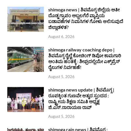
shimoga news | ಶಿವಮೊಗ್ಗ ಜಿಲ್ಲೆಯ ಅತೀ
ದೊಡ್ಡ ಗ್ರಾಪಂ ಅಬ್ಬಲಗೆರೆ ವ್ಯಾಪ್ತಿಯ
ಬಡಾವಣೆಗಳ ನಿವಾಸಿಗಳ ಗೋಳು ಆಲಿಸುವುದೆ
ಜಿಲ್ಲಾಡಳಿತ?
August 6, 2026
shimoga railway coaching depo |
ಶಿವಮೊಗ್ಗ ರೈಲ್ವೆ ಕೋಚಿಂಗ್ ಡಿಪೋ ಕಾಮಗಾರಿ
ಅಂತಿಮ ಹಂತಕ್ಕೆ : ಶೀಘ್ರದಲ್ಲಿಯೇ ಎಕ್ಸ್‌ಪ್ರೆಸ್
ರೈಲುಗಳ ನಿರ್ವಹಣೆ!
August 5, 2026
shimoga news update | ಶಿವಮೊಗ್ಗ |
ರೂಪಕ್ಕಿಂತ ಗುಣವೇ ಆತ್ಮದ ಸ್ಪಂದನ :
ರಾಷ್ಟ್ರೀಯ ಶಿಕ್ಷಣ ಸಮಿತಿ ಅಧ್ಯಕ್ಷ
ಜಿ.ಎಸ್.ನಾರಾಯಣ ರಾವ್
August 5, 2026
shimoga rain news | ಶಿವಮೊಗ್ಗ :