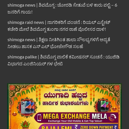
shimoga news | ಶಿವಮೊಗ್ಗ : ಚೋರಡಿ ಸೇತುವೆ ಬಳಿ ಕಾರು ಪಲ್ಟಿ – 6
ಜನರಿಗೆ ಗಾಯ!
shimoga raid news | ನಾಗರಿಕರಿಗೆ ವಂಚನೆ : ರಿಯಲ್ ಎಸ್ಟೇಟ್
ಕಚೇರಿ ಮೇಲೆ ಶಿವಮೊಗ್ಗ ತುಂಗಾ ನಗರ ಠಾಣೆ ಪೊಲೀಸರ ದಾಳಿ!
shimoga news | ಶಿಕ್ಷಣ ನೀತಿಗಿಂತ ಶಾಲಾ ಸೌಲಭ್ಯಗಳಿಗೆ ಆದ್ಯತೆ
ನೀಡಲು ಶಾಸಕ ಎಸ್ ಎಲ್ ಭೋಜೇಗೌಡ ಸಲಹೆ
shimoga palike | ಶಿವಮೊಗ್ಗ ಪಾಲಿಕೆ ಕಮೀಷನರ್ ಸೂಚನೆ : ಯುಜಿಡಿ
ವಿಭಾಗದ ಎಂಜಿನಿಯರ್ ಗಳ ಭೇಟಿ