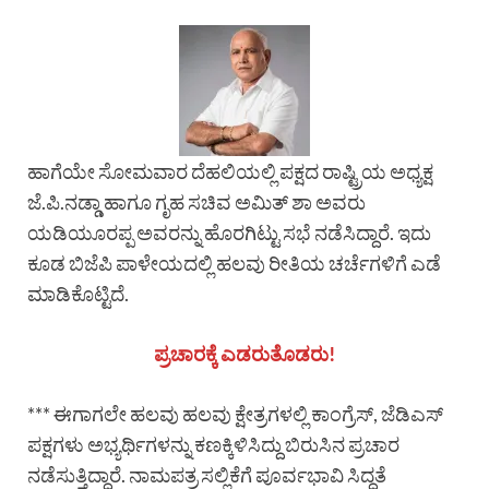
ಹಾಗೆಯೇ ಸೋಮವಾರ ದೆಹಲಿಯಲ್ಲಿ ಪಕ್ಷದ ರಾಷ್ಟ್ರಿಯ ಅಧ್ಯಕ್ಷ
ಜೆ.ಪಿ.ನಡ್ಡಾ ಹಾಗೂ ಗೃಹ ಸಚಿವ ಅಮಿತ್ ಶಾ ಅವರು
ಯಡಿಯೂರಪ್ಪ ಅವರನ್ನು ಹೊರಗಿಟ್ಟು ಸಭೆ ನಡೆಸಿದ್ದಾರೆ. ಇದು
ಕೂಡ ಬಿಜೆಪಿ ಪಾಳೇಯದಲ್ಲಿ ಹಲವು ರೀತಿಯ ಚರ್ಚೆಗಳಿಗೆ ಎಡೆ
ಮಾಡಿಕೊಟ್ಟಿದೆ.
ಪ್ರಚಾರಕ್ಕೆ ಎಡರುತೊಡರು!
*** ಈಗಾಗಲೇ ಹಲವು ಹಲವು ಕ್ಷೇತ್ರಗಳಲ್ಲಿ ಕಾಂಗ್ರೆಸ್, ಜೆಡಿಎಸ್
ಪಕ್ಷಗಳು ಅಭ್ಯರ್ಥಿಗಳನ್ನು ಕಣಕ್ಕಿಳಿಸಿದ್ದು ಬಿರುಸಿನ ಪ್ರಚಾರ
ನಡೆಸುತ್ತಿದ್ದಾರೆ. ನಾಮಪತ್ರ ಸಲ್ಲಿಕೆಗೆ ಪೂರ್ವಭಾವಿ ಸಿದ್ದತೆ