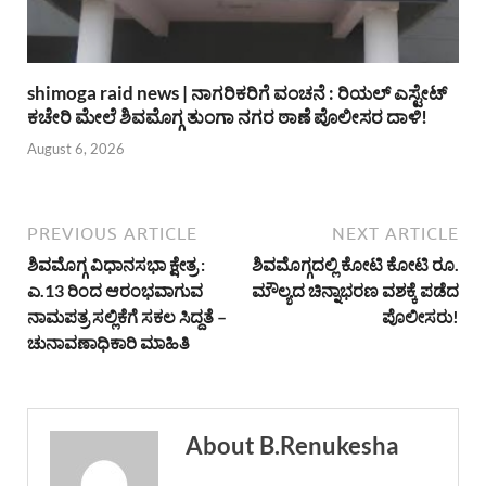
shimoga raid news | ನಾಗರಿಕರಿಗೆ ವಂಚನೆ : ರಿಯಲ್ ಎಸ್ಟೇಟ್
ಕಚೇರಿ ಮೇಲೆ ಶಿವಮೊಗ್ಗ ತುಂಗಾ ನಗರ ಠಾಣೆ ಪೊಲೀಸರ ದಾಳಿ!
August 6, 2026
PREVIOUS ARTICLE
NEXT ARTICLE
ಶಿವಮೊಗ್ಗ ವಿಧಾನಸಭಾ ಕ್ಷೇತ್ರ :
ಶಿವಮೊಗ್ಗದಲ್ಲಿ ಕೋಟಿ ಕೋಟಿ ರೂ.
ಎ.13 ರಿಂದ ಆರಂಭವಾಗುವ
ಮೌಲ್ಯದ ಚಿನ್ನಾಭರಣ ವಶಕ್ಕೆ ಪಡೆದ
ನಾಮಪತ್ರ ಸಲ್ಲಿಕೆಗೆ ಸಕಲ ಸಿದ್ದತೆ –
ಪೊಲೀಸರು!
ಚುನಾವಣಾಧಿಕಾರಿ ಮಾಹಿತಿ
About B.Renukesha