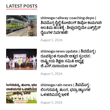
LATEST POSTS
shimoga railway coaching depo |
ಶಿವಮೊಗ್ಗ ರೈಲ್ವೆ ಕೋಚಿಂಗ್ ಡಿಪೋ ಕಾಮಗಾರಿ
ಅಂತಿಮ ಹಂತಕ್ಕೆ : ಶೀಘ್ರದಲ್ಲಿಯೇ ಎಕ್ಸ್‌ಪ್ರೆಸ್
ರೈಲುಗಳ ನಿರ್ವಹಣೆ!
August 5, 2026
shimoga news update | ಶಿವಮೊಗ್ಗ |
ರೂಪಕ್ಕಿಂತ ಗುಣವೇ ಆತ್ಮದ ಸ್ಪಂದನ :
ರಾಷ್ಟ್ರೀಯ ಶಿಕ್ಷಣ ಸಮಿತಿ ಅಧ್ಯಕ್ಷ
ಜಿ.ಎಸ್.ನಾರಾಯಣ ರಾವ್
August 5, 2026
shimoga rain news | ಶಿವಮೊಗ್ಗ :
ಲಿಂಗನಮಕ್ಕಿ, ತುಂಗ, ಭದ್ರಾ ಡ್ಯಾಂಗಳ
ಒಳಹರಿವಿನಲ್ಲಿ ಇಳಿಕೆ
August 5, 2026