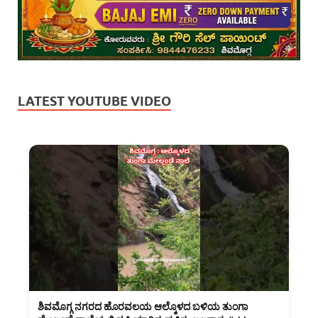
LATEST YOUTUBE VIDEO
ಶಿವಮೊಗ್ಗ ನಗರದ ಹೊರವಲಯ ಆಲ್ಕೊಳದ ಬಳಿಯ ತುಂಗಾ