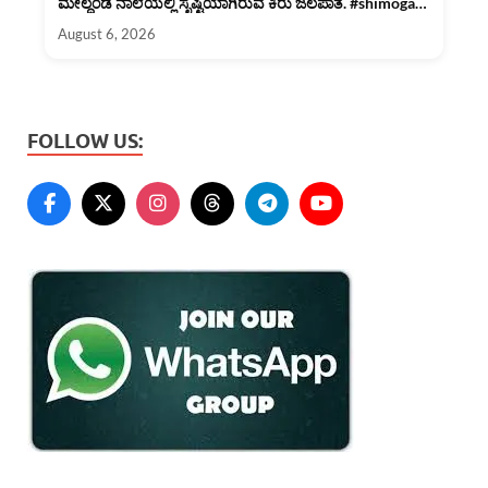
ಮೇಲ್ದಂಡೆ ನಾಲೆಯಲ್ಲಿ ಸೃಷ್ಟಿಯಾಗಿರುವ ಕಿರು ಜಲಪಾತ. #shimoga
#rain
August 6, 2026
FOLLOW US: