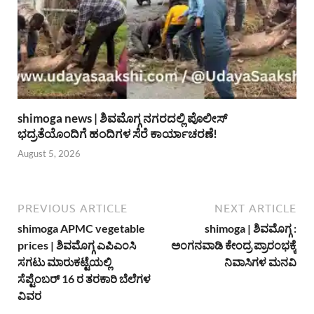
shimoga news | ಶಿವಮೊಗ್ಗ ನಗರದಲ್ಲಿ ಪೊಲೀಸ್
ಭದ್ರತೆಯೊಂದಿಗೆ ಹಂದಿಗಳ ಸೆರೆ ಕಾರ್ಯಾಚರಣೆ!
August 5, 2026
PREVIOUS ARTICLE
NEXT ARTICLE
shimoga APMC vegetable
shimoga | ಶಿವಮೊಗ್ಗ :
prices | ಶಿವಮೊಗ್ಗ ಎಪಿಎಂಸಿ
ಅಂಗನವಾಡಿ ಕೇಂದ್ರ ಪ್ರಾರಂಭಕ್ಕೆ
ಸಗಟು ಮಾರುಕಟ್ಟೆಯಲ್ಲಿ
ನಿವಾಸಿಗಳ ಮನವಿ
ಸೆಪ್ಟೆಂಬರ್ 16 ರ ತರಕಾರಿ ಬೆಲೆಗಳ
ವಿವರ