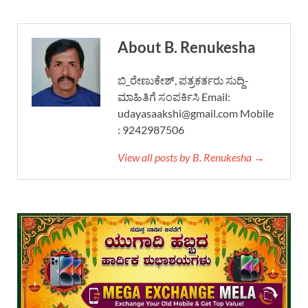
About B. Renukesha
ಬಿ_ರೇಣುಕೇಶ್, ಪತ್ರಕರ್ತರು ಸುದ್ದಿ-
ಮಾಹಿತಿಗೆ ಸಂಪರ್ಕಿಸಿ Email:
udayasaakshi@gmail.com Mobile
: 9242987506
View all posts by B. Renukesha →