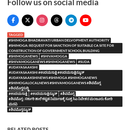
Follow us on social media
TAGGED
#SHIMOGA BHADRAVATI URBAN DELVOPMENT AUTHORITY
#SHIMOGA: REQUEST FOR SANCTION OF SUITABLE CA SITE FOR
CONSTRUCTION OF GOVERNMENT SCHOOL BUILDING
#SHIMOGANEWS
#SHIVAMOGGA
#SHIVAMOGGANEWS #SHIMOGANEWS
#SUDA
#UDAYASAAKSHI
#UDAYASAAKSHI #ಉದಯಸಾಕ್ಷಿ #ಉದಯಸಾಕ್ಷಿನ್ಯೂಸ್
#UDAYASAAKSHINEWS #SHIMOGA #SHIMOGANEWS
#SHIMOGALOCALNEWS #SHIVAMOGGANEWS #ಶಿವಮೊಗ್ಗ
#ಶಿವಮೊಗ್ಗಸುದ್ದಿ
#ಉದಯಸಾಕ್ಷಿ
#ಉದಯಸಾಕ್ಷಿನ್ಯೂಸ್
#ಶಿವಮೊಗ್ಗ
#ಶಿವಮೊಗ್ಗ : ಸರ್ಕಾರಿ ಶಾಲೆ ಕಟ್ಟಡ ನಿರ್ಮಾಣಕ್ಕೆ ಸೂಕ್ತ ಸಿಎ ನಿವೇಶನ ಮಂಜೂರು ಕೋರಿ
ಮನವಿ
#ಶಿವಮೊಗ್ಗನ್ಯೂಸ್
RELATED POSTS