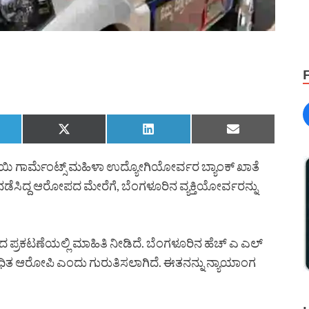
ಯಿ ಗಾರ್ಮೆಂಟ್ಸ್ ಮಹಿಳಾ ಉದ್ಯೋಗಿಯೋರ್ವರ ಬ್ಯಾಂಕ್ ಖಾತೆ
ೆಸಿದ್ದ ಆರೋಪದ ಮೇರೆಗೆ, ಬೆಂಗಳೂರಿನ ವ್ಯಕ್ತಿಯೋರ್ವರನ್ನು
ದ ಪ್ರಕಟಣೆಯಲ್ಲಿ ಮಾಹಿತಿ ನೀಡಿದೆ. ಬೆಂಗಳೂರಿನ ಹೆಚ್ ಎ ಎಲ್
ಧಿತ ಆರೋಪಿ ಎಂದು ಗುರುತಿಸಲಾಗಿದೆ. ಈತನನ್ನು ನ್ಯಾಯಾಂಗ