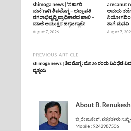
shimoga news | ‘ಸರ್ಕಾರಿ
arecanut n
ಮನೆ’ಗಾಗಿ ಶಿವಮೊಗ್ಗ – ಭದ್ರಾವತಿ
ಆಮದು ತಡೆಗ
ನಗರಾಭಿವೃದ್ದಿ ಪ್ರಾಧಿಕಾರದ ಹಾಲಿ –
ನಿಯೋಗದಿಂದ
ಮಾಜಿ ಆಯುಕ್ತರ ಹಗ್ಗಜಗ್ಗಾಟ!
ಶಾಗೆ ಮನವಿ
August 7, 2026
August 7, 20
PREVIOUS ARTICLE
shimoga news | ಶಿವಮೊಗ್ಗ : ಮೇ 26 ರಂದು ವಿವಿಧೆಡೆ ವಿದ್
ವ್ಯತ್ಯಯ
About B. Renukesh
ಬಿ_ರೇಣುಕೇಶ್, ಪತ್ರಕರ್ತರು ಸುದ್
Mobile : 9242987506