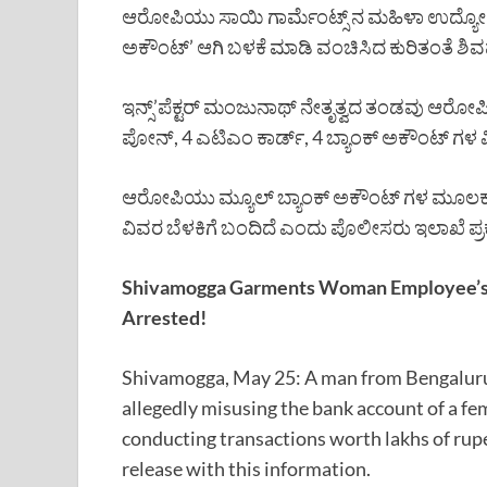
ಆರೋಪಿಯು ಸಾಯಿ ಗಾರ್ಮೆಂಟ್ಸ್ ನ ಮಹಿಳಾ ಉದ್ಯೋಗಿ
ಅಕೌಂಟ್’ ಆಗಿ ಬಳಕೆ ಮಾಡಿ ವಂಚಿಸಿದ ಕುರಿತಂತೆ ಶಿವಮೊ
ಇನ್ಸ್’ಪೆಕ್ಟರ್ ಮಂಜುನಾಥ್ ನೇತೃತ್ವದ ತಂಡವು ಆರೋ
ಪೋನ್, 4 ಎಟಿಎಂ ಕಾರ್ಡ್, 4 ಬ್ಯಾಂಕ್ ಅಕೌಂಟ್ ಗಳ ವಿವ
ಆರೋಪಿಯು ಮ್ಯೂಲ್ ಬ್ಯಾಂಕ್ ಅಕೌಂಟ್ ಗಳ ಮೂಲಕ 32
ವಿವರ ಬೆಳಕಿಗೆ ಬಂದಿದೆ ಎಂದು ಪೊಲೀಸರು ಇಲಾಖೆ ಪ್ರಕ
Shivamogga Garments Woman Employee’s 
Arrested!
Shivamogga, May 25: A man from Bengaluru 
allegedly misusing the bank account of a f
conducting transactions worth lakhs of rupe
release with this information.