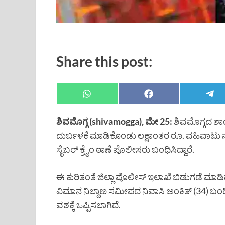
Share this post:
ಶಿವಮೊಗ್ಗ (shivamogga), ಮೇ 25:
ಶಿವಮೊಗ್ಗದ ಶಾ
ದುರ್ಬಳಕೆ ಮಾಡಿಕೊಂಡು ಲಕ್ಷಾಂತರ ರೂ. ವಹಿವಾಟು ನಡ
ಸೈಬರ್ ಕ್ರೈಂ ಠಾಣೆ ಪೊಲೀಸರು ಬಂಧಿಸಿದ್ದಾರೆ.
ಈ ಕುರಿತಂತೆ ಜಿಲ್ಲಾ ಪೊಲೀಸ್ ಇಲಾಖೆ ಬಿಡುಗಡೆ ಮಾಡಿ
ವಿಮಾನ ನಿಲ್ದಾಣ ಸಮೀಪದ ನಿವಾಸಿ ಅಂಕಿತ್ (34) ಬಂ
ವಶಕ್ಕೆ ಒಪ್ಪಿಸಲಾಗಿದೆ.