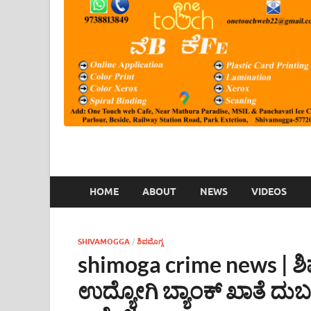
HOME
ABOUT
NEWS
VIDEOS
SHIVAMOGGA
/
ಶಿವಮೊಗ್ಗ
shimoga crime news | ಶಿ
ಉದ್ಯೋಗಿ ಬ್ಯಾಂಕ್ ಖಾತೆ ದು