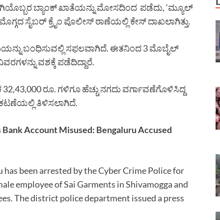
ಯೊಬ್ಬರ ಬ್ಯಾಂಕ್ ಖಾತೆಯನ್ನು ಮೋಸದಿಂದ ಪಡೆದು, ‘ಮ್ಯೂಲ್
ಗ್ಗದ ಸೈಬರ್ ಕ್ರೈಂ ಪೊಲೀಸ್ ಠಾಣೆಯಲ್ಲಿ ಕೇಸ್ ದಾಖಲಾಗಿತ್ತು.
ಪಿಯನ್ನು ಬಂಧಿಸುವಲ್ಲಿ ಸಫಲವಾಗಿದೆ. ಈತನಿಂದ 3 ಮೊಬೈಲ್
ರಗಳನ್ನು ವಶಕ್ಕೆ ಪಡೆದಿದ್ದಾರೆ.
,43,000 ರೂ. ಗಳಿಗೂ ಹೆಚ್ಚು ನಗದು ವರ್ಗಾವಣೆಗೊಳಿಸಿದ್ದ
ಟಣೆಯಲ್ಲಿ ತಿಳಿಸಲಾಗಿದೆ.
Bank Account Misused: Bengaluru Accused
has been arrested by the Cyber Crime Police for
emale employee of Sai Garments in Shivamogga and
es. The district police department issued a press