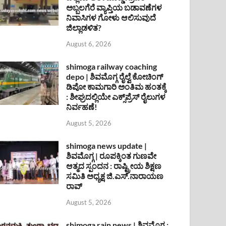
ಅಬ್ಬಲಗೆರೆ ವ್ಯಾಪ್ತಿಯ ಬಡಾವಣೆಗಳ
ನಿವಾಸಿಗಳ ಗೋಳು ಆಲಿಸುವುದೆ
ಜಿಲ್ಲಾಡಳಿತ?
August 6, 2026
shimoga railway coaching
depo | ಶಿವಮೊಗ್ಗ ರೈಲ್ವೆ ಕೋಚಿಂಗ್
ಡಿಪೋ ಕಾಮಗಾರಿ ಅಂತಿಮ ಹಂತಕ್ಕೆ
: ಶೀಘ್ರದಲ್ಲಿಯೇ ಎಕ್ಸ್‌ಪ್ರೆಸ್ ರೈಲುಗಳ
ನಿರ್ವಹಣೆ!
August 5, 2026
shimoga news update |
ಶಿವಮೊಗ್ಗ | ರೂಪಕ್ಕಿಂತ ಗುಣವೇ
ಆತ್ಮದ ಸ್ಪಂದನ : ರಾಷ್ಟ್ರೀಯ ಶಿಕ್ಷಣ
ಸಮಿತಿ ಅಧ್ಯಕ್ಷ ಜಿ.ಎಸ್.ನಾರಾಯಣ
ರಾವ್
August 5, 2026
shimoga rain news | ಶಿವಮೊಗ್ಗ :