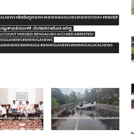
NEWS #ಶಿವಮೊಗ್ಗ #NEWS #NEWSHEADLINES #NEWSTODAY #ಕರ್ನಾಟಕ
ಾಂಕ್ ಖಾತೆ ದುರ್ಬಳಕೆ : ಬೆಂಗಳೂರಿನ ಆರೋಪಿ ಅರೆಸ್ಟ್!
CCOUNT MISUSED: BENGALURU ACCUSED ARRESTED!
MOGGANEWS #SHIMOGANEWS
YASAAKSHINEWS #SHIMOGA #SHIMOGANEWS #SHIMOGALOCALNEWS