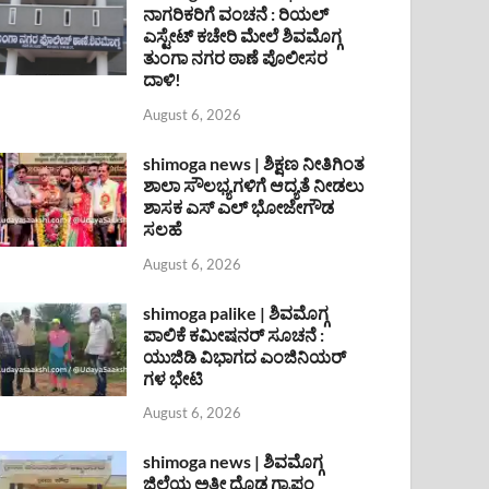
ನಾಗರಿಕರಿಗೆ ವಂಚನೆ : ರಿಯಲ್
ಎಸ್ಟೇಟ್ ಕಚೇರಿ ಮೇಲೆ ಶಿವಮೊಗ್ಗ
ತುಂಗಾ ನಗರ ಠಾಣೆ ಪೊಲೀಸರ
ದಾಳಿ!
August 6, 2026
shimoga news | ಶಿಕ್ಷಣ ನೀತಿಗಿಂತ
ಶಾಲಾ ಸೌಲಭ್ಯಗಳಿಗೆ ಆದ್ಯತೆ ನೀಡಲು
ಶಾಸಕ ಎಸ್ ಎಲ್ ಭೋಜೇಗೌಡ
ಸಲಹೆ
August 6, 2026
shimoga palike | ಶಿವಮೊಗ್ಗ
ಪಾಲಿಕೆ ಕಮೀಷನರ್ ಸೂಚನೆ :
ಯುಜಿಡಿ ವಿಭಾಗದ ಎಂಜಿನಿಯರ್
ಗಳ ಭೇಟಿ
August 6, 2026
shimoga news | ಶಿವಮೊಗ್ಗ
ಜಿಲ್ಲೆಯ ಅತೀ ದೊಡ್ಡ ಗ್ರಾಪಂ