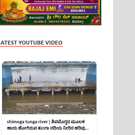
LATEST YOUTUBE VIDEO
shimoga tunga river | ಶಿವಮೊಗ್ಗದ ಮೂಲಕ
ಹಾದು ಹೋಗಿರುವ ತುಂಗಾ ನದಿಯ ನೀರಿನ ಹರಿವು
(07/08/2026)