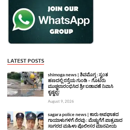
LATEST POSTS
shimoga news | ಶಿವಮೊಗ್ಗ : ಸ್ವಂತ
ಹಣದಲ್ಲಿ ರಸ್ತೆಯ ಗುಂಡಿ – ಗೊಟರು
ಮುಚ್ಚಲಾರಂಭಿಸಿದ ಶ್ರೀ ಬಡಾವಣೆ ನಿವಾಸಿ
ಕೃಷ್ಣಪ್ಪ!
August 9, 2026
sagara police news | ಕಾರು ಅಪಘಾತದ
ಗಾಯಾಳುಗಳಿಗೆ ನೆರವು : ಮೆಚ್ಚುಗೆಗೆ ಪಾತ್ರವಾದ
ಸಾಗರದ ಮಹಿಳಾ ಪೊಲೀಸರ ಮಾನವೀಯ