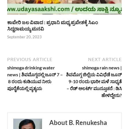
ಕಾವೇರಿ ಜಲ ವಿವಾದ : ಪ್ರಧಾನಿ ಮಧ್ಯ ಪ್ರವೇಶಕ್ಕೆ ಸಿಎಂ
ಸಿದ್ದರಾಮಯ್ಯ ಮನವಿ
September 20, 2023
PREVIOUS ARTICLE
NEXT ARTICLE
shimoga drinking water
shimoga rain news |
news | ಶಿವಮೊಗ್ಗದಲ್ಲಿ ಜೂನ್ 7 –
ಶಿವಮೊಗ್ಗ ಜಿಲ್ಲೆಯ ವಿವಿಧೆಡೆ ಜೂನ್
8 ರಂದು ಕುಡಿಯುವ ನೀರು
9-10 ರಂದು ಭಾರೀ ಮಳೆ ಸಾಧ್ಯತೆ
ಪೂರೈಕೆಯಲ್ಲಿ ವ್ಯತ್ಯಯ
– ರೆಡ್ ಅಲರ್ಟ್ ಮುನ್ಸೂಚನೆ : ಡಿಸಿ
ಹೇಳಿದ್ದೇನು?
About B. Renukesha