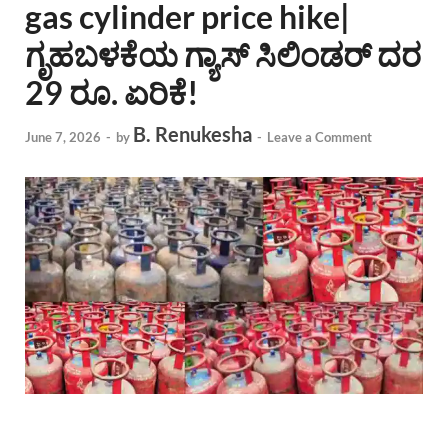
gas cylinder price hike|
ಗೃಹಬಳಕೆಯ ಗ್ಯಾಸ್ ಸಿಲಿಂಡರ್ ದರ
29 ರೂ. ಏರಿಕೆ!
B. Renukesha
June 7, 2026
-
by
-
Leave a Comment