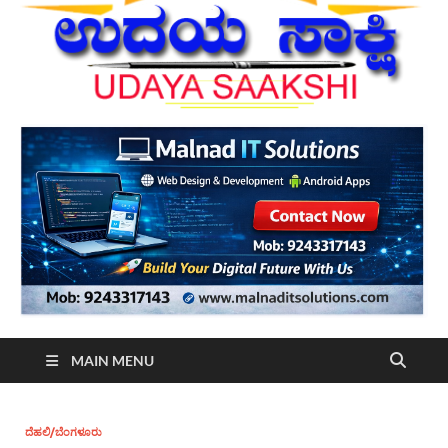
MAIN MENU
ದೆಹಲಿ/ಬೆಂಗಳೂರು