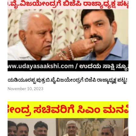
ಯಡಿಯೂರಪ್ಪ ಪುತ್ರ ಬಿ.ವೈ.ವಿಜಯೇಂದ್ರಗೆ ಬಿಜೆಪಿ ರಾಜ್ಯಾಧ್ಯಕ್ಷ ಪಟ್ಟ!
November 10, 2023