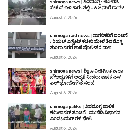
shimoga news | ಶಿವಮೊಗ್ಗ : ಚೋರಡಿ
ಸೇತುವೆ ಬಳಿ ಕಾರು ಪಲ್ಟಿ – 6 ಜನರಿಗೆ ಗಾಯ!
August 7, 2026
shimoga raid news | ನಾಗರಿಕರಿಗೆ ವಂಚನೆ
: ರಿಯಲ್ ಎಸ್ಟೇಟ್ ಕಚೇರಿ ಮೇಲೆ ಶಿವಮೊಗ್ಗ
ತುಂಗಾ ನಗರ ಠಾಣೆ ಪೊಲೀಸರ ದಾಳಿ!
August 6, 2026
shimoga news | ಶಿಕ್ಷಣ ನೀತಿಗಿಂತ ಶಾಲಾ
ಸೌಲಭ್ಯಗಳಿಗೆ ಆದ್ಯತೆ ನೀಡಲು ಶಾಸಕ ಎಸ್
ಎಲ್ ಭೋಜೇಗೌಡ ಸಲಹೆ
August 6, 2026
shimoga palike | ಶಿವಮೊಗ್ಗ ಪಾಲಿಕೆ
ಕಮೀಷನರ್ ಸೂಚನೆ : ಯುಜಿಡಿ ವಿಭಾಗದ
ಎಂಜಿನಿಯರ್ ಗಳ ಭೇಟಿ
August 6, 2026