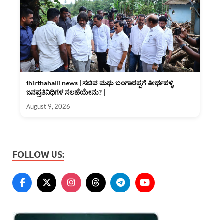
thirthahalli news | ಸಚಿವ ಮಧು ಬಂಗಾರಪ್ಪಗೆ ತೀರ್ಥಹಳ್ಳಿ
ಜನಪ್ರತಿನಿಧಿಗಳ ಸಲಹೆಯೇನು? |
August 9, 2026
FOLLOW US: