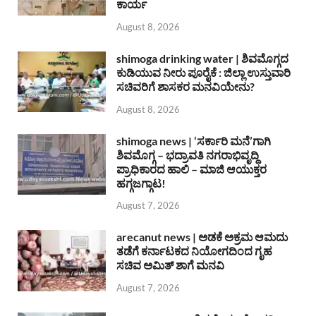
ಕಾರ್ಯ
August 8, 2026
shimoga drinking water | ಶಿವಮೊಗ್ಗದ
ಕುಡಿಯುವ ನೀರು ಪೂರೈಕೆ : ಜಿಲ್ಲಾ ಉಸ್ತುವಾರಿ
ಸಚಿವರಿಗೆ ಶಾಸಕರ ಮನವಿಯೇನು?
August 8, 2026
shimoga news | ‘ಸರ್ಕಾರಿ ಮನೆ’ಗಾಗಿ
ಶಿವಮೊಗ್ಗ – ಭದ್ರಾವತಿ ನಗರಾಭಿವೃದ್ದಿ
ಪ್ರಾಧಿಕಾರದ ಹಾಲಿ – ಮಾಜಿ ಆಯುಕ್ತರ
ಹಗ್ಗಜಗ್ಗಾಟ!
August 7, 2026
arecanut news | ಅಡಕೆ ಅಕ್ರಮ ಆಮದು
ತಡೆಗೆ ಕರ್ನಾಟಕದ ನಿಯೋಗದಿಂದ ಗೃಹ
ಸಚಿವ ಅಮಿತ್ ಶಾಗೆ ಮನವಿ
August 7, 2026