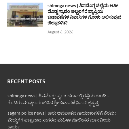
shimoga news | ಶಿವಮೊಗ್ಗ ಜಿಲ್ಲೆಯ ಅತೀ
ದೊಡ್ಡ ಗ್ರಾಪಂ ಅಬ್ಬಲಗೆರೆ ವ್ಯಾಪ್ತಿಯ
ಬಡಾವಣೆಗಳ ನಿವಾಸಿಗಳ ಗೋಳು ಆಲಿಸುವುದೆ
ಜಿಲ್ಲಾಡಳಿತ?
August 6, 2026
RECENT POSTS
shimoga news | ಶಿವಮೊಗ್ಗ : ಸ್ವಂತ ಹಣದಲ್ಲಿ ರಸ್ತೆಯ ಗುಂಡಿ –
ಗೊಟರು ಮುಚ್ಚಲಾರಂಭಿಸಿದ ಶ್ರೀ ಬಡಾವಣೆ ನಿವಾಸಿ ಕೃಷ್ಣಪ್ಪ!
sagara police news | ಕಾರು ಅಪಘಾತದ ಗಾಯಾಳುಗಳಿಗೆ ನೆರವು :
ಮೆಚ್ಚುಗೆಗೆ ಪಾತ್ರವಾದ ಸಾಗರದ ಮಹಿಳಾ ಪೊಲೀಸರ ಮಾನವೀಯ
ಕಾರ್ಯ