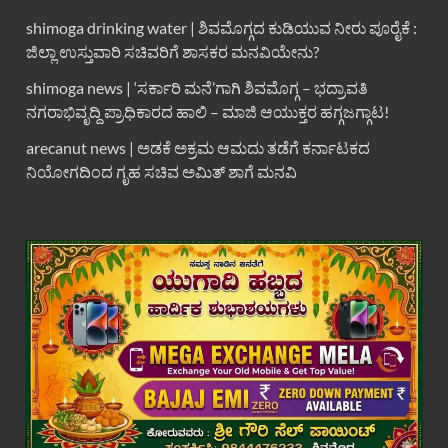
shimoga drinking water | ಶಿವಮೊಗ್ಗದ ಕುಡಿಯುವ ನೀರು ಪೂರೈಕೆ :
ಜಿಲ್ಲಾ ಉಸ್ತುವಾರಿ ಸಚಿವರಿಗೆ ಶಾಸಕರ ಮನವಿಯೇನು?
shimoga news | ‘ಸರ್ಕಾರಿ ಮನೆ’ಗಾಗಿ ಶಿವಮೊಗ್ಗ – ಭದ್ರಾವತಿ
ನಗರಾಭಿವೃದ್ದಿ ಪ್ರಾಧಿಕಾರದ ಹಾಲಿ – ಮಾಜಿ ಆಯುಕ್ತರ ಹಗ್ಗಜಗ್ಗಾಟ!
arecanut news | ಅಡಕೆ ಅಕ್ರಮ ಆಮದು ತಡೆಗೆ ಕರ್ನಾಟಕದ
ನಿಯೋಗದಿಂದ ಗೃಹ ಸಚಿವ ಅಮಿತ್ ಶಾಗೆ ಮನವಿ