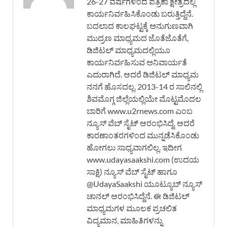
26-27 ವರ್ಷಗಳಿಂದ ಪತ್ರಿಕಾ ಕ್ಷೇತ್ರದಲ್ಲಿ
ಕಾರ್ಯನಿರ್ವಹಿಸಿಕೊಂಡು ಬರುತ್ತಿದ್ದೆನೆ.
ಬದಲಾದ ಕಾಲಘಟ್ಟಕ್ಕೆ ಅನುಗುಣವಾಗಿ
ಮುದ್ರಣ ಮಾಧ್ಯಮದ ಜೊತೆಜೊತೆಗೆ,
ಡಿಜಿಟಲ್ ಮಾಧ್ಯಮದಲ್ಲಿಯೂ
ಕಾರ್ಯನಿರ್ವಹಿಸುವ ಅನಿವಾರ್ಯತೆ
ಎದುರಾಗಿದೆ. ಆದರೆ ಡಿಜಿಟಲ್ ಮಾಧ್ಯಮ
ನನಗೆ ಹೊಸದಲ್ಲ. 2013-14 ರ ಸಾಲಿನಲ್ಲಿ
ಶಿವಮೊಗ್ಗ ಜಿಲ್ಲೆಯಲ್ಲಿಯೇ ಮೊಟ್ಟಮೊದಲ
ಬಾರಿಗೆ www.u2rnews.com ಎಂಬ
ನ್ಯೂಸ್ ವೆಬ್ ಸೈಟ್ ಆರಂಭಿಸಿದ್ದೆ. ಆದರೆ
ಕಾರಣಾಂತರಗಳಿಂದ ಮುನ್ನಡೆಸಿಕೊಂಡು
ಹೋಗಲು ಸಾಧ್ಯವಾಗಲಿಲ್ಲ. ಇದೀಗ
www.udayasaakshi.com (ಉದಯ
ಸಾಕ್ಷಿ) ನ್ಯೂಸ್ ವೆಬ್ ಸೈಟ್ ಹಾಗೂ
@UdayaSaakshi ಯೂಟ್ಯೂಬ್ ನ್ಯೂಸ್
ಚಾನಲ್ ಆರಂಭಿಸಿದ್ದೆನೆ. ಈ ಡಿಜಿಟಲ್
ಮಾಧ್ಯಮಗಳ ಮೂಲಕ ಪ್ರಚಲಿತ
ವಿದ್ಯಮಾನ, ಮಾಹಿತಿಗಳನ್ನು