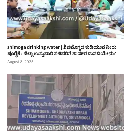
shimoga drinking water | ಶಿವಮೊಗ್ಗದ ಕುಡಿಯುವ ನೀರು
ಪೂರೈಕೆ : ಜಿಲ್ಲಾ ಉಸ್ತುವಾರಿ ಸಚಿವರಿಗೆ ಶಾಸಕರ ಮನವಿಯೇನು?
August 8, 2026