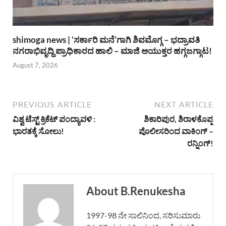
shimoga news | ‘ಸರ್ಕಾರಿ ಮನೆ’ಗಾಗಿ ಶಿವಮೊಗ್ಗ – ಭದ್ರಾವತಿ
ನಗರಾಭಿವೃದ್ದಿ ಪ್ರಾಧಿಕಾರದ ಹಾಲಿ – ಮಾಜಿ ಆಯುಕ್ತರ ಹಗ್ಗಜಗ್ಗಾಟ!
August 7, 2026
PREVIOUS ARTICLE
NEXT ARTICLE
ವಿಶ್ವ ಟೆಸ್ಟ್ ಕ್ರಿಕೆಟ್ ಪಂದ್ಯಾವಳಿ :
ಶಿಕಾರಿಪುರ, ಶಿರಾಳಕೊಪ್ಪ
ಭಾರತಕ್ಕೆ ಸೋಲು!
ಪೊಲೀಸರಿಂದ ವಾಕಿಂಗ್ –
ರನ್ನಿಂಗ್!
About B.Renukesha
1997-98 ನೇ ಸಾಲಿನಿಂದ, ಸರಿಸುಮಾರು