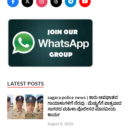
LATEST POSTS
sagara police news | ಕಾರು ಅಪಘಾತದ
ಗಾಯಾಳುಗಳಿಗೆ ನೆರವು : ಮೆಚ್ಚುಗೆಗೆ ಪಾತ್ರವಾದ
ಸಾಗರದ ಮಹಿಳಾ ಪೊಲೀಸರ ಮಾನವೀಯ
ಕಾರ್ಯ
August 8, 2026