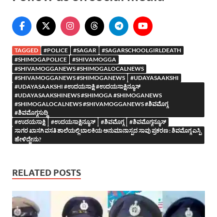
TAGGED
#POLICE
#SAGAR
#SAGARSCHOOLGIRLDEATH
#SHIMOGAPOLICE
#SHIVAMOGGA
#SHIVAMOGGANEWS #SHIMOGALOCALNEWS
#SHIVAMOGGANEWS #SHIMOGANEWS
#UDAYASAAKSHI
#UDAYASAAKSHI #ಉದಯಸಾಕ್ಷಿ #ಉದಯಸಾಕ್ಷಿನ್ಯೂಸ್
#UDAYASAAKSHINEWS #SHIMOGA #SHIMOGANEWS
#SHIMOGALOCALNEWS #SHIVAMOGGANEWS #ಶಿವಮೊಗ್ಗ
#ಶಿವಮೊಗ್ಗಸುದ್ದಿ
#ಉದಯಸಾಕ್ಷಿ
#ಉದಯಸಾಕ್ಷಿನ್ಯೂಸ್
#ಶಿವಮೊಗ್ಗ
#ಶಿವಮೊಗ್ಗನ್ಯೂಸ್
ಸಾಗರ ಖಾಸಗಿ ವಸತಿ ಶಾಲೆಯಲ್ಲಿ ಬಾಲಕಿಯ ಅನುಮಾನಾಸ್ಪದ ಸಾವು ಪ್ರಕರಣ : ಶಿವಮೊಗ್ಗ ಎಸ್ಪಿ
ಹೇಳಿದ್ದೇನು?
RELATED POSTS