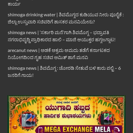
ಕಾರ್ಯ
shimoga drinking water | ಶಿವಮೊಗ್ಗದ ಕುಡಿಯುವ ನೀರು ಪೂರೈಕೆ :
ಜಿಲ್ಲಾ ಉಸ್ತುವಾರಿ ಸಚಿವರಿಗೆ ಶಾಸಕರ ಮನವಿಯೇನು?
shimoga news | ‘ಸರ್ಕಾರಿ ಮನೆ’ಗಾಗಿ ಶಿವಮೊಗ್ಗ – ಭದ್ರಾವತಿ
ನಗರಾಭಿವೃದ್ದಿ ಪ್ರಾಧಿಕಾರದ ಹಾಲಿ – ಮಾಜಿ ಆಯುಕ್ತರ ಹಗ್ಗಜಗ್ಗಾಟ!
arecanut news | ಅಡಕೆ ಅಕ್ರಮ ಆಮದು ತಡೆಗೆ ಕರ್ನಾಟಕದ
ನಿಯೋಗದಿಂದ ಗೃಹ ಸಚಿವ ಅಮಿತ್ ಶಾಗೆ ಮನವಿ
shimoga news | ಶಿವಮೊಗ್ಗ : ಚೋರಡಿ ಸೇತುವೆ ಬಳಿ ಕಾರು ಪಲ್ಟಿ – 6
ಜನರಿಗೆ ಗಾಯ!