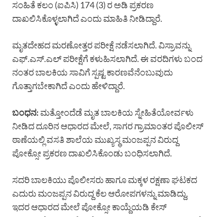
ಸಂಹಿತೆ ಕಲಂ (ಐಪಿಸಿ) 174 (3) ರ ಅಡಿ ಪ್ರಕರಣ
ದಾಖಲಿಸಿಕೊಳ್ಳಲಾಗಿದೆ ಎಂದು ಮಾಹಿತಿ ನೀಡಿದ್ದಾರೆ.
ಮೃತದೇಹದ ಮರಣೋತ್ತರ ಪರೀಕ್ಷೆ ನಡೆಸಲಾಗಿದೆ. ವಿಸ್ರಾವನ್ನು
ಎಫ್.ಎಸ್.ಎಲ್ ಪರೀಕ್ಷೆಗೆ ಕಳುಹಿಸಲಾಗಿದೆ. ಈ ವರದಿಗಳು ಬಂದ
ನಂತರ ಬಾಲಕಿಯ ಸಾವಿಗೆ ಸ್ಪಷ್ಟ ಕಾರಣವೆನೆಂಬುವುದು
ಗೊತ್ತಾಗಬೇಕಾಗಿದೆ ಎಂದು ಹೇಳಿದ್ದಾರೆ.
ಬಂಧನ
:
ಮತ್ತೋಂದೆಡೆ ಮೃತ ಬಾಲಕಿಯ ಸ್ನೇಹಿತೆಯೋರ್ವಳು
ನೀಡಿದ ದೂರಿನ ಆಧಾರದ ಮೇಲೆ, ಸಾಗರ ಗ್ರಾಮಾಂತರ ಪೊಲೀಸ್
ಠಾಣೆಯಲ್ಲಿ ವಸತಿ ಶಾಲೆಯ ಮುಖ್ಯಸ್ಥ ಮಂಜಪ್ಪನ ವಿರುದ್ದ
ಪೋಕ್ಸೋ ಪ್ರಕರಣ ದಾಖಲಿಸಿಕೊಂಡು ಬಂಧಿಸಲಾಗಿದೆ.
ಸದರಿ ಬಾಲಕಿಯು ಪೊಲೀಸರು ಹಾಗೂ ಮಕ್ಕಳ ರಕ್ಷಣಾ ಘಟಕದ
ಎದುರು ಮಂಜಪ್ಪನ ವಿರುದ್ದ ಕೆಲ ಆರೋಪಗಳನ್ನು ಮಾಡಿದ್ದು,
ಇದರ ಆಧಾರದ ಮೇಲೆ ಪೋಕ್ಸೋ ಕಾಯ್ದೆಯಡಿ ಕೇಸ್