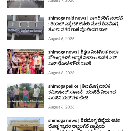
August 7, 2026
shimoga raid news | ನಾಗರಿಕರಿಗೆ ವಂಚನೆ
: ರಿಯಲ್ ಎಸ್ಟೇಟ್ ಕಚೇರಿ ಮೇಲೆ ಶಿವಮೊಗ್ಗ
ತುಂಗಾ ನಗರ ಠಾಣೆ ಪೊಲೀಸರ ದಾಳಿ!
August 6, 2026
shimoga news | ಶಿಕ್ಷಣ ನೀತಿಗಿಂತ ಶಾಲಾ
ಸೌಲಭ್ಯಗಳಿಗೆ ಆದ್ಯತೆ ನೀಡಲು ಶಾಸಕ ಎಸ್
ಎಲ್ ಭೋಜೇಗೌಡ ಸಲಹೆ
August 6, 2026
shimoga palike | ಶಿವಮೊಗ್ಗ ಪಾಲಿಕೆ
ಕಮೀಷನರ್ ಸೂಚನೆ : ಯುಜಿಡಿ ವಿಭಾಗದ
ಎಂಜಿನಿಯರ್ ಗಳ ಭೇಟಿ
August 6, 2026
shimoga news | ಶಿವಮೊಗ್ಗ ಜಿಲ್ಲೆಯ ಅತೀ
ದೊಡ್ಡ ಗ್ರಾಪಂ ಅಬ್ಬಲಗೆರೆ ವ್ಯಾಪ್ತಿಯ