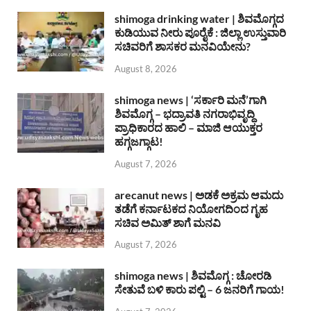
shimoga drinking water | ಶಿವಮೊಗ್ಗದ
ಕುಡಿಯುವ ನೀರು ಪೂರೈಕೆ : ಜಿಲ್ಲಾ ಉಸ್ತುವಾರಿ
ಸಚಿವರಿಗೆ ಶಾಸಕರ ಮನವಿಯೇನು?
August 8, 2026
shimoga news | ‘ಸರ್ಕಾರಿ ಮನೆ’ಗಾಗಿ
ಶಿವಮೊಗ್ಗ – ಭದ್ರಾವತಿ ನಗರಾಭಿವೃದ್ದಿ
ಪ್ರಾಧಿಕಾರದ ಹಾಲಿ – ಮಾಜಿ ಆಯುಕ್ತರ
ಹಗ್ಗಜಗ್ಗಾಟ!
August 7, 2026
arecanut news | ಅಡಕೆ ಅಕ್ರಮ ಆಮದು
ತಡೆಗೆ ಕರ್ನಾಟಕದ ನಿಯೋಗದಿಂದ ಗೃಹ
ಸಚಿವ ಅಮಿತ್ ಶಾಗೆ ಮನವಿ
August 7, 2026
shimoga news | ಶಿವಮೊಗ್ಗ : ಚೋರಡಿ
ಸೇತುವೆ ಬಳಿ ಕಾರು ಪಲ್ಟಿ – 6 ಜನರಿಗೆ ಗಾಯ!