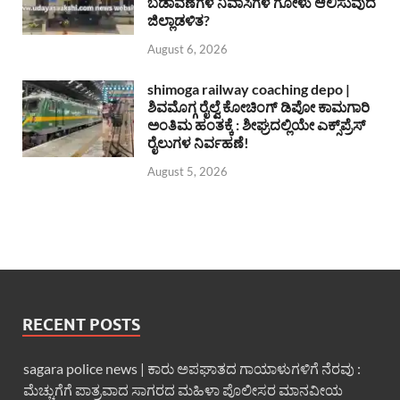
ಬಡಾವಣೆಗಳ ನಿವಾಸಿಗಳ ಗೋಳು ಆಲಿಸುವುದೆ
ಜಿಲ್ಲಾಡಳಿತ?
August 6, 2026
shimoga railway coaching depo |
ಶಿವಮೊಗ್ಗ ರೈಲ್ವೆ ಕೋಚಿಂಗ್ ಡಿಪೋ ಕಾಮಗಾರಿ
ಅಂತಿಮ ಹಂತಕ್ಕೆ : ಶೀಘ್ರದಲ್ಲಿಯೇ ಎಕ್ಸ್‌ಪ್ರೆಸ್
ರೈಲುಗಳ ನಿರ್ವಹಣೆ!
August 5, 2026
RECENT POSTS
sagara police news | ಕಾರು ಅಪಘಾತದ ಗಾಯಾಳುಗಳಿಗೆ ನೆರವು :
ಮೆಚ್ಚುಗೆಗೆ ಪಾತ್ರವಾದ ಸಾಗರದ ಮಹಿಳಾ ಪೊಲೀಸರ ಮಾನವೀಯ