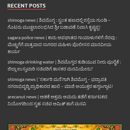
RECENT POSTS
shimoga news | ಶಿವಮೊಗ್ಗ : ಸ್ವಂತ ಹಣದಲ್ಲಿ ರಸ್ತೆಯ ಗುಂಡಿ –
ಗೊಟರು ಮುಚ್ಚಲಾರಂಭಿಸಿದ ಶ್ರೀ ಬಡಾವಣೆ ನಿವಾಸಿ ಕೃಷ್ಣಪ್ಪ!
sagara police news | ಕಾರು ಅಪಘಾತದ ಗಾಯಾಳುಗಳಿಗೆ ನೆರವು :
ಮೆಚ್ಚುಗೆಗೆ ಪಾತ್ರವಾದ ಸಾಗರದ ಮಹಿಳಾ ಪೊಲೀಸರ ಮಾನವೀಯ
ಕಾರ್ಯ
shimoga drinking water | ಶಿವಮೊಗ್ಗದ ಕುಡಿಯುವ ನೀರು ಪೂರೈಕೆ :
ಜಿಲ್ಲಾ ಉಸ್ತುವಾರಿ ಸಚಿವರಿಗೆ ಶಾಸಕರ ಮನವಿಯೇನು?
shimoga news | ‘ಸರ್ಕಾರಿ ಮನೆ’ಗಾಗಿ ಶಿವಮೊಗ್ಗ – ಭದ್ರಾವತಿ
ನಗರಾಭಿವೃದ್ದಿ ಪ್ರಾಧಿಕಾರದ ಹಾಲಿ – ಮಾಜಿ ಆಯುಕ್ತರ ಹಗ್ಗಜಗ್ಗಾಟ!
arecanut news | ಅಡಕೆ ಅಕ್ರಮ ಆಮದು ತಡೆಗೆ ಕರ್ನಾಟಕದ
ನಿಯೋಗದಿಂದ ಗೃಹ ಸಚಿವ ಅಮಿತ್ ಶಾಗೆ ಮನವಿ