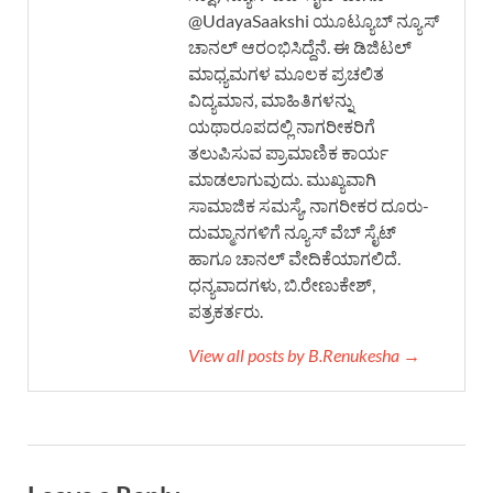
@UdayaSaakshi ಯೂಟ್ಯೂಬ್ ನ್ಯೂಸ್
ಚಾನಲ್ ಆರಂಭಿಸಿದ್ದೆನೆ. ಈ ಡಿಜಿಟಲ್
ಮಾಧ್ಯಮಗಳ ಮೂಲಕ ಪ್ರಚಲಿತ
ವಿದ್ಯಮಾನ, ಮಾಹಿತಿಗಳನ್ನು
ಯಥಾರೂಪದಲ್ಲಿ ನಾಗರೀಕರಿಗೆ
ತಲುಪಿಸುವ ಪ್ರಾಮಾಣಿಕ ಕಾರ್ಯ
ಮಾಡಲಾಗುವುದು. ಮುಖ್ಯವಾಗಿ
ಸಾಮಾಜಿಕ ಸಮಸ್ಯೆ, ನಾಗರೀಕರ ದೂರು-
ದುಮ್ಮಾನಗಳಿಗೆ ನ್ಯೂಸ್ ವೆಬ್ ಸೈಟ್
ಹಾಗೂ ಚಾನಲ್ ವೇದಿಕೆಯಾಗಲಿದೆ.
ಧನ್ಯವಾದಗಳು, ಬಿ.ರೇಣುಕೇಶ್,
ಪತ್ರಕರ್ತರು.
View all posts by B.Renukesha →