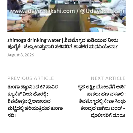
shimoga drinking water | ಶಿವಮೊಗ್ಗದ ಕುಡಿಯುವ ನೀರು
ಪೂರೈಕೆ : ಜಿಲ್ಲಾ ಉಸ್ತುವಾರಿ ಸಚಿವರಿಗೆ ಶಾಸಕರ ಮನವಿಯೇನು?
August 8, 2026
PREVIOUS ARTICLE
NEXT ARTICLE
ತುಂಗಾ ಡ್ಯಾಂನಿಂದ 67 ಸಾವಿರ
ಗೃಹ ಲಕ್ಷ್ಮೀ ಯೋಜನೆಗೆ ಅರ್ಜಿ
ಕ್ಯೂಸೆಕ್ ನೀರು ಹೊರಕ್ಕೆ :
ಹಾಕಲು ಹಣ ವಸೂಲಿ :
ಶಿವಮೊಗ್ಗದಲ್ಲಿ ಅಪಾಯದ
ಶಿವಮೊಗ್ಗದಲ್ಲಿ ಸೇವಾ ಸಿಂಧು
ಮಟ್ಟದಲ್ಲಿ ಹರಿಯುತ್ತಿರುವ ತುಂಗಾ
ಕೇಂದ್ರದ ಬಾಗಿಲು ಬಂದ್ –
ನದಿ!
ಪೊಲೀಸರಿಗೆ ದೂರು!