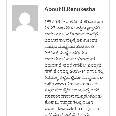
About B.Renukesha
1997-98 ನೇ ಸಾಲಿನಿಂದ, ಸರಿಸುಮಾರು
26-27 ವರ್ಷಗಳಿಂದ ಪತ್ರಿಕಾ ಕ್ಷೇತ್ರದಲ್ಲಿ
ಕಾರ್ಯನಿರ್ವಹಿಸಿಕೊಂಡು ಬರುತ್ತಿದ್ದೆನೆ.
ಬದಲಾದ ಕಾಲಘಟ್ಟಕ್ಕೆ ಅನುಗುಣವಾಗಿ
ಮುದ್ರಣ ಮಾಧ್ಯಮದ ಜೊತೆಜೊತೆಗೆ,
ಡಿಜಿಟಲ್ ಮಾಧ್ಯಮದಲ್ಲಿಯೂ
ಕಾರ್ಯನಿರ್ವಹಿಸುವ ಅನಿವಾರ್ಯತೆ
ಎದುರಾಗಿದೆ. ಆದರೆ ಡಿಜಿಟಲ್ ಮಾಧ್ಯಮ
ನನಗೆ ಹೊಸದಲ್ಲ. 2013-14 ರ ಸಾಲಿನಲ್ಲಿ
ಶಿವಮೊಗ್ಗ ಜಿಲ್ಲೆಯಲ್ಲಿಯೇ ಮೊಟ್ಟಮೊದಲ
ಬಾರಿಗೆ www.u2rnews.com ಎಂಬ
ನ್ಯೂಸ್ ವೆಬ್ ಸೈಟ್ ಆರಂಭಿಸಿದ್ದೆ. ಆದರೆ
ಕಾರಣಾಂತರಗಳಿಂದ ಮುನ್ನಡೆಸಿಕೊಂಡು
ಹೋಗಲು ಸಾಧ್ಯವಾಗಲಿಲ್ಲ. ಇದೀಗ
www.udayasaakshi.com (ಉದಯ
ಸಾಕ್ಷಿ) ನ್ಯೂಸ್ ವೆಬ್ ಸೈಟ್ ಹಾಗೂ