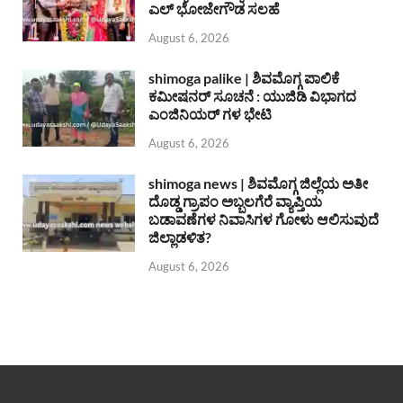
ಎಲ್ ಭೋಜೇಗೌಡ ಸಲಹೆ
August 6, 2026
shimoga palike | ಶಿವಮೊಗ್ಗ ಪಾಲಿಕೆ
ಕಮೀಷನರ್ ಸೂಚನೆ : ಯುಜಿಡಿ ವಿಭಾಗದ
ಎಂಜಿನಿಯರ್ ಗಳ ಭೇಟಿ
August 6, 2026
shimoga news | ಶಿವಮೊಗ್ಗ ಜಿಲ್ಲೆಯ ಅತೀ
ದೊಡ್ಡ ಗ್ರಾಪಂ ಅಬ್ಬಲಗೆರೆ ವ್ಯಾಪ್ತಿಯ
ಬಡಾವಣೆಗಳ ನಿವಾಸಿಗಳ ಗೋಳು ಆಲಿಸುವುದೆ
ಜಿಲ್ಲಾಡಳಿತ?
August 6, 2026