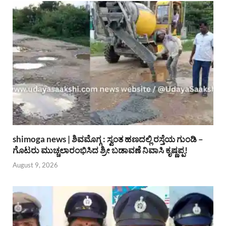
shimoga news | ಶಿವಮೊಗ್ಗ : ಸ್ವಂತ ಹಣದಲ್ಲಿ ರಸ್ತೆಯ ಗುಂಡಿ –
ಗೊಟರು ಮುಚ್ಚಲಾರಂಭಿಸಿದ ಶ್ರೀ ಬಡಾವಣೆ ನಿವಾಸಿ ಕೃಷ್ಣಪ್ಪ!
August 9, 2026