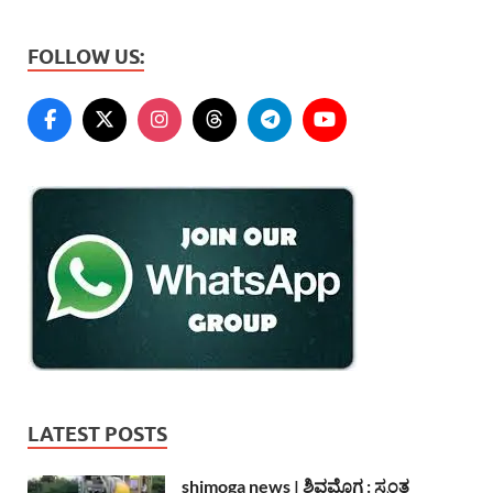
FOLLOW US:
LATEST POSTS
shimoga news | ಶಿವಮೊಗ್ಗ : ಸ್ವಂತ