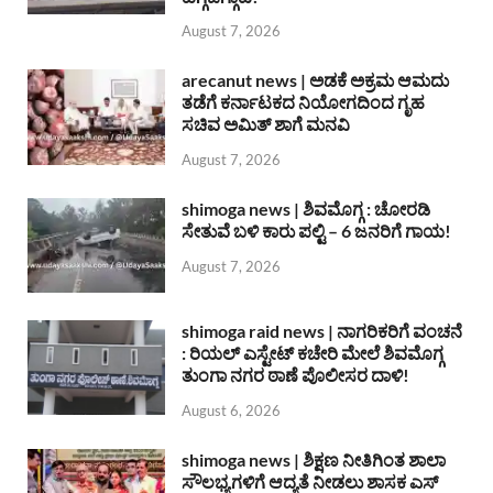
August 7, 2026
arecanut news | ಅಡಕೆ ಅಕ್ರಮ ಆಮದು
ತಡೆಗೆ ಕರ್ನಾಟಕದ ನಿಯೋಗದಿಂದ ಗೃಹ
ಸಚಿವ ಅಮಿತ್ ಶಾಗೆ ಮನವಿ
August 7, 2026
shimoga news | ಶಿವಮೊಗ್ಗ : ಚೋರಡಿ
ಸೇತುವೆ ಬಳಿ ಕಾರು ಪಲ್ಟಿ – 6 ಜನರಿಗೆ ಗಾಯ!
August 7, 2026
shimoga raid news | ನಾಗರಿಕರಿಗೆ ವಂಚನೆ
: ರಿಯಲ್ ಎಸ್ಟೇಟ್ ಕಚೇರಿ ಮೇಲೆ ಶಿವಮೊಗ್ಗ
ತುಂಗಾ ನಗರ ಠಾಣೆ ಪೊಲೀಸರ ದಾಳಿ!
August 6, 2026
shimoga news | ಶಿಕ್ಷಣ ನೀತಿಗಿಂತ ಶಾಲಾ
ಸೌಲಭ್ಯಗಳಿಗೆ ಆದ್ಯತೆ ನೀಡಲು ಶಾಸಕ ಎಸ್