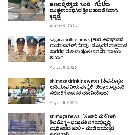
ಹಣದಲ್ಲಿ ರಸ್ತೆಯ ಗುಂಡಿ – ಗೊಟರು
ಮುಚ್ಚಲಾರಂಭಿಸಿದ ಶ್ರೀ ಬಡಾವಣೆ ನಿವಾಸಿ
ಕೃಷ್ಣಪ್ಪ!
August 9, 2026
sagara police news | ಕಾರು ಅಪಘಾತದ
ಗಾಯಾಳುಗಳಿಗೆ ನೆರವು : ಮೆಚ್ಚುಗೆಗೆ ಪಾತ್ರವಾದ
ಸಾಗರದ ಮಹಿಳಾ ಪೊಲೀಸರ ಮಾನವೀಯ
ಕಾರ್ಯ
August 8, 2026
shimoga drinking water | ಶಿವಮೊಗ್ಗದ
ಕುಡಿಯುವ ನೀರು ಪೂರೈಕೆ : ಜಿಲ್ಲಾ ಉಸ್ತುವಾರಿ
ಸಚಿವರಿಗೆ ಶಾಸಕರ ಮನವಿಯೇನು?
August 8, 2026
shimoga news | ‘ಸರ್ಕಾರಿ ಮನೆ’ಗಾಗಿ
ಶಿವಮೊಗ್ಗ – ಭದ್ರಾವತಿ ನಗರಾಭಿವೃದ್ದಿ
ಪ್ರಾಧಿಕಾರದ ಹಾಲಿ – ಮಾಜಿ ಆಯುಕ್ತರ
ಹಗ್ಗಜಗ್ಗಾಟ!