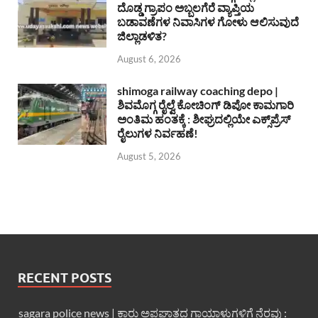
ದೊಡ್ಡ ಗ್ರಾಪಂ ಅಬ್ಬಲಗೆರೆ ವ್ಯಾಪ್ತಿಯ
ಬಡಾವಣೆಗಳ ನಿವಾಸಿಗಳ ಗೋಳು ಆಲಿಸುವುದೆ
ಜಿಲ್ಲಾಡಳಿತ?
August 6, 2026
shimoga railway coaching depo |
ಶಿವಮೊಗ್ಗ ರೈಲ್ವೆ ಕೋಚಿಂಗ್ ಡಿಪೋ ಕಾಮಗಾರಿ
ಅಂತಿಮ ಹಂತಕ್ಕೆ : ಶೀಘ್ರದಲ್ಲಿಯೇ ಎಕ್ಸ್‌ಪ್ರೆಸ್
ರೈಲುಗಳ ನಿರ್ವಹಣೆ!
August 5, 2026
RECENT POSTS
sagara police news | ಕಾರು ಅಪಘಾತದ ಗಾಯಾಳುಗಳಿಗೆ ನೆರವು :