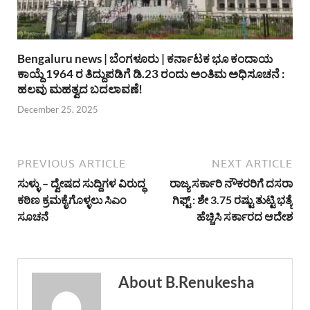
Bengaluru news | ಬೆಂಗಳೂರು | ಕರ್ನಾಟಕ ಭೂ ಕಂದಾಯ
ಕಾಯ್ದೆ 1964 ರ ತಿದ್ದುಪಡಿಗೆ ಡಿ.23 ರಂದು ಅಂತಿಮ ಅಧಿಸೂಚನೆ :
ಹಲವು ಮಹತ್ವದ ಬದಲಾವಣೆ!
December 25, 2025
PREVIOUS ARTICLE
NEXT ARTICLE
ಸುಳ್ಳು – ದ್ವೇಷದ ಸುದ್ದಿಗಳ ವಿರುದ್ಧ
ರಾಜ್ಯ ಸರ್ಕಾರಿ ನೌಕರರಿಗೆ ದಸರಾ
ಕಠಿಣ ಕ್ರಮಕೈಗೊಳ್ಳಲು ಸಿಎಂ
ಗಿಫ್ಟ್ : ಶೇ 3.75 ರಷ್ಟು ತುಟ್ಟಿ ಭತ್ಯೆ
ಸೂಚನೆ
ಹೆಚ್ಚಿಸಿ ಸರ್ಕಾರದ ಆದೇಶ
About B.Renukesha