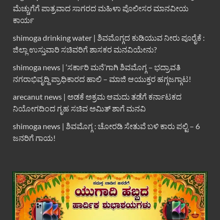
ಮೆಚ್ಚುಗೆಗೆ ಪಾತ್ರವಾದ ಸಾಗರದ ಮಹಿಳಾ ಪೊಲೀಸರ ಮಾನವೀಯ
ಕಾರ್ಯ
shimoga drinking water | ಶಿವಮೊಗ್ಗದ ಕುಡಿಯುವ ನೀರು ಪೂರೈಕೆ :
ಜಿಲ್ಲಾ ಉಸ್ತುವಾರಿ ಸಚಿವರಿಗೆ ಶಾಸಕರ ಮನವಿಯೇನು?
shimoga news | ‘ಸರ್ಕಾರಿ ಮನೆ’ಗಾಗಿ ಶಿವಮೊಗ್ಗ – ಭದ್ರಾವತಿ
ನಗರಾಭಿವೃದ್ದಿ ಪ್ರಾಧಿಕಾರದ ಹಾಲಿ – ಮಾಜಿ ಆಯುಕ್ತರ ಹಗ್ಗಜಗ್ಗಾಟ!
arecanut news | ಅಡಕೆ ಅಕ್ರಮ ಆಮದು ತಡೆಗೆ ಕರ್ನಾಟಕದ
ನಿಯೋಗದಿಂದ ಗೃಹ ಸಚಿವ ಅಮಿತ್ ಶಾಗೆ ಮನವಿ
shimoga news | ಶಿವಮೊಗ್ಗ : ಚೋರಡಿ ಸೇತುವೆ ಬಳಿ ಕಾರು ಪಲ್ಟಿ – 6
ಜನರಿಗೆ ಗಾಯ!