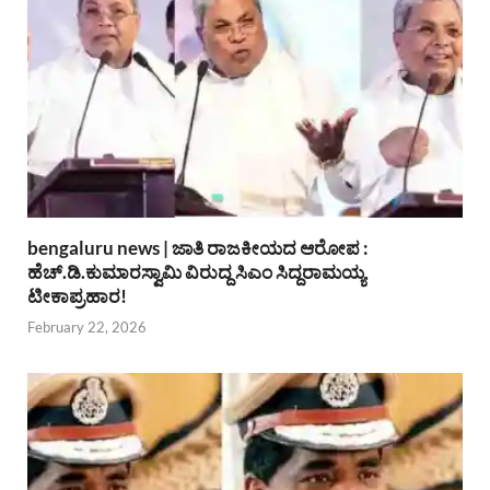
bengaluru news | ಜಾತಿ ರಾಜಕೀಯದ ಆರೋಪ :
ಹೆಚ್.ಡಿ.ಕುಮಾರಸ್ವಾಮಿ ವಿರುದ್ದ ಸಿಎಂ ಸಿದ್ದರಾಮಯ್ಯ
ಟೀಕಾಪ್ರಹಾರ!
February 22, 2026