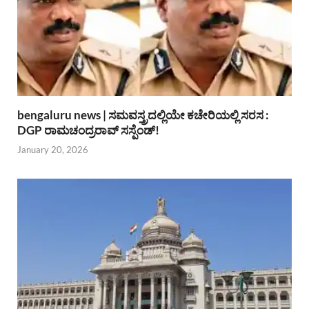
bengaluru news | ಸಮವಸ್ತ್ರದಲ್ಲಿಯೇ ಕಚೇರಿಯಲ್ಲಿ ಸರಸ :
DGP ರಾಮಚಂದ್ರರಾವ್ ಸಸ್ಪೆಂಡ್!
January 20, 2026