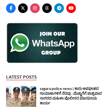
LATEST POSTS
sagara police news | ಕಾರು ಅಪಘಾತದ
ಗಾಯಾಳುಗಳಿಗೆ ನೆರವು : ಮೆಚ್ಚುಗೆಗೆ ಪಾತ್ರವಾದ
ಸಾಗರದ ಮಹಿಳಾ ಪೊಲೀಸರ ಮಾನವೀಯ
ಕಾರ್ಯ