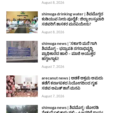
August 8, 2026
shimoga drinking water | ಶಿವಮೊಗ್ಗದ
ಕುಡಿಯುವ ನೀರು ಪೂರೈಕೆ : ಜಿಲ್ಲಾ ಉಸ್ತುವಾರಿ
ಸಚಿವರಿಗೆ ಶಾಸಕರ ಮನವಿಯೇನು?
August 8, 2026
shimoga news | ‘ಸರ್ಕಾರಿ ಮನೆ’ಗಾಗಿ
ಶಿವಮೊಗ್ಗ – ಭದ್ರಾವತಿ ನಗರಾಭಿವೃದ್ದಿ
ಪ್ರಾಧಿಕಾರದ ಹಾಲಿ – ಮಾಜಿ ಆಯುಕ್ತರ
ಹಗ್ಗಜಗ್ಗಾಟ!
August 7, 2026
arecanut news | ಅಡಕೆ ಅಕ್ರಮ ಆಮದು
ತಡೆಗೆ ಕರ್ನಾಟಕದ ನಿಯೋಗದಿಂದ ಗೃಹ
ಸಚಿವ ಅಮಿತ್ ಶಾಗೆ ಮನವಿ
August 7, 2026
shimoga news | ಶಿವಮೊಗ್ಗ : ಚೋರಡಿ
ಸೇತುವೆ ಬಳಿ ಕಾರು ಪಲ್ಟಿ – 6 ಜನರಿಗೆ ಗಾಯ!