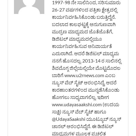
1997-98 ನೇ ಸಾಲಿನಿಂದ, ಸರಿಸುಮಾರು
26-27 ವರ್ಷಗಳಿಂದ ಪತ್ರಿಕಾ ಕ್ಷೇತ್ರದಲ್ಲಿ
ಕಾರ್ಯನಿರ್ವಹಿಸಿಕೊಂಡು ಬರುತ್ತಿದ್ದೆನೆ.
ಬದಲಾದ ಕಾಲಘಟ್ಟಕ್ಕೆ ಅನುಗುಣವಾಗಿ
ಮುದ್ರಣ ಮಾಧ್ಯಮದ ಜೊತೆಜೊತೆಗೆ,
ಡಿಜಿಟಲ್ ಮಾಧ್ಯಮದಲ್ಲಿಯೂ
ಕಾರ್ಯನಿರ್ವಹಿಸುವ ಅನಿವಾರ್ಯತೆ
ಎದುರಾಗಿದೆ. ಆದರೆ ಡಿಜಿಟಲ್ ಮಾಧ್ಯಮ
ನನಗೆ ಹೊಸದಲ್ಲ. 2013-14 ರ ಸಾಲಿನಲ್ಲಿ
ಶಿವಮೊಗ್ಗ ಜಿಲ್ಲೆಯಲ್ಲಿಯೇ ಮೊಟ್ಟಮೊದಲ
ಬಾರಿಗೆ www.u2rnews.com ಎಂಬ
ನ್ಯೂಸ್ ವೆಬ್ ಸೈಟ್ ಆರಂಭಿಸಿದ್ದೆ. ಆದರೆ
ಕಾರಣಾಂತರಗಳಿಂದ ಮುನ್ನಡೆಸಿಕೊಂಡು
ಹೋಗಲು ಸಾಧ್ಯವಾಗಲಿಲ್ಲ. ಇದೀಗ
www.udayasaakshi.com (ಉದಯ
ಸಾಕ್ಷಿ) ನ್ಯೂಸ್ ವೆಬ್ ಸೈಟ್ ಹಾಗೂ
@UdayaSaakshi ಯೂಟ್ಯೂಬ್ ನ್ಯೂಸ್
ಚಾನಲ್ ಆರಂಭಿಸಿದ್ದೆನೆ. ಈ ಡಿಜಿಟಲ್
ಮಾಧ್ಯಮಗಳ ಮೂಲಕ ಪ್ರಚಲಿತ