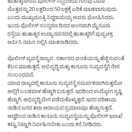
ಹುತಾತ್ಮರಾಗುವ ಪೊಲೀಸ್ ಸಿಬ್ಬಂದಿಯ ಗುಂಪು ವಿಮಾ
ಮೊತ್ತವನ್ನು 20 ಲಕ್ಷದಿಂದ 50 ಲಕ್ಷಕ್ಕೆ ಏರಿಕೆ ಮಾಡಲಾಗುವುದು
ಎಂದು ಮುಖ್ಯಮಂತ್ರಿ ಸಿದ್ದರಾಮಯ್ಯ ಅವರು ಘೋಷಿಸಿದರು.
ಇಂದು ಪೊಲೀಸ್ ಸಂಸ್ಮರಣ ದಿನದ ಅಂಗವಾಗಿ ಮೈಸೂರು
ರಸ್ತೆಯ ಹುತಾತ್ಮರ ಉದ್ಯಾನವನದಲ್ಲಿ ಹುತಾತ್ಮರಿಗೆ ಪುಷ್ಪಚಕ್ರ
ಅರ್ಪಿಸಿ ನಮನ ಸಲ್ಲಿಸಿ ಮಾತನಾಡಿದರು.
ಪೊಲೀಸ್ ವ್ಯವಸ್ಥೆ ರಾಜ್ಯದ , ಸರ್ಕಾರದ ಘನತೆಯನ್ನು ಹೆಚ್ಚಿಸುವಂತೆ
ಕೆಲಸ ಮಾಡುತ್ತದೆ. ಅಭಿವೃದ್ಧಿ ಮತ್ತು ಕಾನೂನು ಸುವ್ಯವಸ್ಥೆಗೆ ನೇರ
ಸಂಬಂಧವಿದೆ.
ಯಾವ ರಾಜ್ಯದಲ್ಲಿ ಕಾನೂನು ಸುವ್ಯವಸ್ಥೆ ಸಮರ್ಪಕವಾಗಿರುತ್ತದೋ
ಅಲ್ಲಿಗೆ ಬಂಡವಾಳ ಹೆಚ್ಚಾಗಿ ಬರುತ್ತದೆ. ಇದರಿಂದ ಉದ್ಯೋಗ ಸೃಷ್ಟಿ
ಹೆಚ್ಚಾಗಿ, ಅಭಿವೃದ್ಧಿ ವೇಗ ಪಡೆದುಕೊಳ್ಳುತ್ತದೆ. ಇದರ ಪರಿಣಾಮ
ನಾಡಿನ‌ ಜನರ ತಲಾ ಆದಾಯದ ಪ್ರಮಾಣವೂ ಹೆಚ್ಚಾಗುತ್ತದೆ.
ಆದ್ದರಿಂದ ನಾಡಿನ ಕಾನೂನು ಸುವ್ಯವಸ್ಥೆಯನ್ನು ಪೊಲೀಸ್ ಇಲಾಖೆ
ಕಟ್ಟು ನಿಟ್ಟಾಗಿ ನಿರ್ವಹಿಸಬೇಕು ಎಂದು‌ ಕರೆ ನೀಡಿದರು.