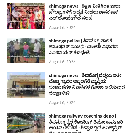
shimoga news | ಶಿಕ್ಷಣ ನೀತಿಗಿಂತ ಶಾಲಾ
ಸೌಲಭ್ಯಗಳಿಗೆ ಆದ್ಯತೆ ನೀಡಲು ಶಾಸಕ ಎಸ್
ಎಲ್ ಭೋಜೇಗೌಡ ಸಲಹೆ
August 6, 2026
shimoga palike | ಶಿವಮೊಗ್ಗ ಪಾಲಿಕೆ
ಕಮೀಷನರ್ ಸೂಚನೆ : ಯುಜಿಡಿ ವಿಭಾಗದ
ಎಂಜಿನಿಯರ್ ಗಳ ಭೇಟಿ
August 6, 2026
shimoga news | ಶಿವಮೊಗ್ಗ ಜಿಲ್ಲೆಯ ಅತೀ
ದೊಡ್ಡ ಗ್ರಾಪಂ ಅಬ್ಬಲಗೆರೆ ವ್ಯಾಪ್ತಿಯ
ಬಡಾವಣೆಗಳ ನಿವಾಸಿಗಳ ಗೋಳು ಆಲಿಸುವುದೆ
ಜಿಲ್ಲಾಡಳಿತ?
August 6, 2026
shimoga railway coaching depo |
ಶಿವಮೊಗ್ಗ ರೈಲ್ವೆ ಕೋಚಿಂಗ್ ಡಿಪೋ ಕಾಮಗಾರಿ
ಅಂತಿಮ ಹಂತಕ್ಕೆ : ಶೀಘ್ರದಲ್ಲಿಯೇ ಎಕ್ಸ್‌ಪ್ರೆಸ್