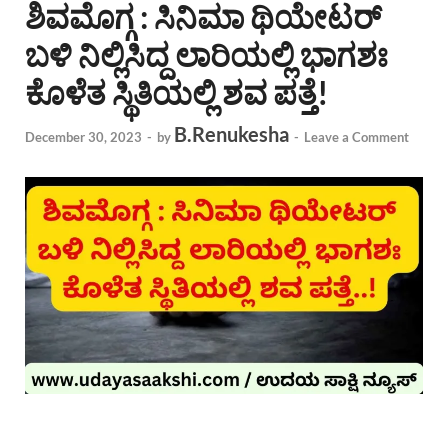
ಶಿವಮೊಗ್ಗ : ಸಿನಿಮಾ ಥಿಯೇಟರ್
ಬಳಿ ನಿಲ್ಲಿಸಿದ್ದ ಲಾರಿಯಲ್ಲಿ ಭಾಗಶಃ
ಕೊಳೆತ ಸ್ಥಿತಿಯಲ್ಲಿ ಶವ ಪತ್ತೆ!
B.Renukesha
December 30, 2023
-
by
-
Leave a Comment