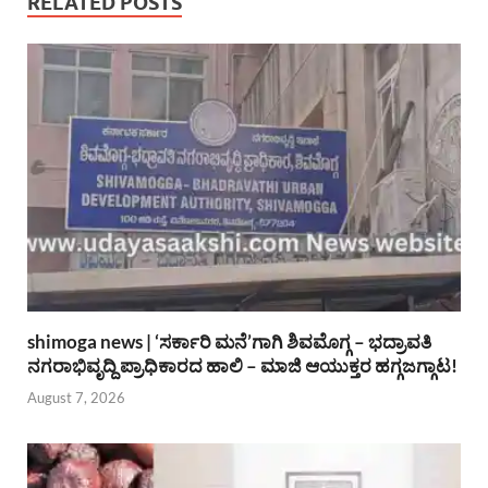
RELATED POSTS
shimoga news | ‘ಸರ್ಕಾರಿ ಮನೆ’ಗಾಗಿ ಶಿವಮೊಗ್ಗ – ಭದ್ರಾವತಿ
ನಗರಾಭಿವೃದ್ದಿ ಪ್ರಾಧಿಕಾರದ ಹಾಲಿ – ಮಾಜಿ ಆಯುಕ್ತರ ಹಗ್ಗಜಗ್ಗಾಟ!
August 7, 2026