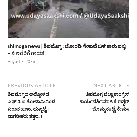
shimoga news | ಶಿವಮೊಗ್ಗ : ಚೋರಡಿ ಸೇತುವೆ ಬಳಿ ಕಾರು ಪಲ್ಟಿ
– 6 ಜನರಿಗೆ ಗಾಯ!
August 7, 2026
PREVIOUS ARTICLE
NEXT ARTICLE
ಶಿವಮೊಗ್ಗದ ಆಲ್ಕೋಳದ
ಶಿವಮೊಗ್ಗ ಜಿಲ್ಲಾ ಕಾಂಗ್ರೆಸ್
ಎಫ್.ಸಿ.ಐ ಗೋದಾಮಿನಿಂದ
ಕಾರ್ಯದರ್ಶಿಯಾಗಿ ಕೆ.ಈಶ್ವರ್
ಬರುವ ಹುಳು, ಹುಪ್ಪಟ್ಟೆ :
ಬೊಮ್ಮನಕಟ್ಟೆ ನೇಮಕ
ನಾಗರೀಕರು ತತ್ತರ..!