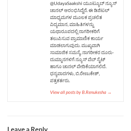
@UdayaSaakshi ಯೂಟ್ಯೂಬ್ ನ್ಯೂಸ್
ಚಾನಲ್ ಆರಂಭಿಸಿದ್ದೆನೆ. ಈ ಡಿಜಿಟಲ್
ಮಾಧ್ಯಮಗಳ ಮೂಲಕ ಪ್ರಚಲಿತ
ವಿದ್ಯಮಾನ, ಮಾಹಿತಿಗಳನ್ನು
ಯಥಾರೂಪದಲ್ಲಿ ನಾಗರೀಕರಿಗೆ
ತಲುಪಿಸುವ ಪ್ರಾಮಾಣಿಕ ಕಾರ್ಯ
ಮಾಡಲಾಗುವುದು. ಮುಖ್ಯವಾಗಿ
ಸಾಮಾಜಿಕ ಸಮಸ್ಯೆ, ನಾಗರೀಕರ ದೂರು-
ದುಮ್ಮಾನಗಳಿಗೆ ನ್ಯೂಸ್ ವೆಬ್ ಸೈಟ್
ಹಾಗೂ ಚಾನಲ್ ವೇದಿಕೆಯಾಗಲಿದೆ.
ಧನ್ಯವಾದಗಳು, ಬಿ.ರೇಣುಕೇಶ್,
ಪತ್ರಕರ್ತರು.
View all posts by B.Renukesha →
Leave a Reply