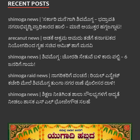
RECENT POSTS
shimoga news | ‘ಸರ್ಕಾರಿ ಮನೆ’ಗಾಗಿ ಶಿವಮೊಗ್ಗ – ಭದ್ರಾವತಿ
ನಗರಾಭಿವೃದ್ದಿ ಪ್ರಾಧಿಕಾರದ ಹಾಲಿ – ಮಾಜಿ ಆಯುಕ್ತರ ಹಗ್ಗಜಗ್ಗಾಟ!
arecanut news | ಅಡಕೆ ಅಕ್ರಮ ಆಮದು ತಡೆಗೆ ಕರ್ನಾಟಕದ
ನಿಯೋಗದಿಂದ ಗೃಹ ಸಚಿವ ಅಮಿತ್ ಶಾಗೆ ಮನವಿ
shimoga news | ಶಿವಮೊಗ್ಗ : ಚೋರಡಿ ಸೇತುವೆ ಬಳಿ ಕಾರು ಪಲ್ಟಿ – 6
ಜನರಿಗೆ ಗಾಯ!
shimoga raid news | ನಾಗರಿಕರಿಗೆ ವಂಚನೆ : ರಿಯಲ್ ಎಸ್ಟೇಟ್
ಕಚೇರಿ ಮೇಲೆ ಶಿವಮೊಗ್ಗ ತುಂಗಾ ನಗರ ಠಾಣೆ ಪೊಲೀಸರ ದಾಳಿ!
shimoga news | ಶಿಕ್ಷಣ ನೀತಿಗಿಂತ ಶಾಲಾ ಸೌಲಭ್ಯಗಳಿಗೆ ಆದ್ಯತೆ
ನೀಡಲು ಶಾಸಕ ಎಸ್ ಎಲ್ ಭೋಜೇಗೌಡ ಸಲಹೆ