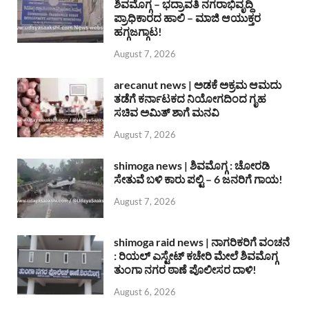
ಶಿವಮೊಗ್ಗ – ಭದ್ರಾವತಿ ನಗರಾಭಿವೃದ್ದಿ
ಪ್ರಾಧಿಕಾರದ ಹಾಲಿ – ಮಾಜಿ ಆಯುಕ್ತರ
ಹಗ್ಗಜಗ್ಗಾಟ!
August 7, 2026
arecanut news | ಅಡಕೆ ಅಕ್ರಮ ಆಮದು
ತಡೆಗೆ ಕರ್ನಾಟಕದ ನಿಯೋಗದಿಂದ ಗೃಹ
ಸಚಿವ ಅಮಿತ್ ಶಾಗೆ ಮನವಿ
August 7, 2026
shimoga news | ಶಿವಮೊಗ್ಗ : ಚೋರಡಿ
ಸೇತುವೆ ಬಳಿ ಕಾರು ಪಲ್ಟಿ – 6 ಜನರಿಗೆ ಗಾಯ!
August 7, 2026
shimoga raid news | ನಾಗರಿಕರಿಗೆ ವಂಚನೆ
: ರಿಯಲ್ ಎಸ್ಟೇಟ್ ಕಚೇರಿ ಮೇಲೆ ಶಿವಮೊಗ್ಗ
ತುಂಗಾ ನಗರ ಠಾಣೆ ಪೊಲೀಸರ ದಾಳಿ!
August 6, 2026