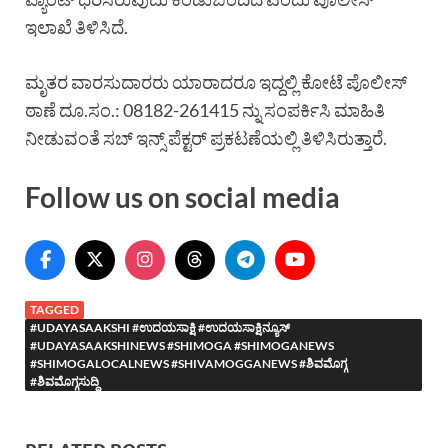
ಇಲಾಖೆ ತಿಳಿಸಿದೆ.
ಮೃತರ ವಾರಸುದಾರರು ಯಾರಾದರೂ ಇದ್ದಲ್ಲಿ ಕೋಟೆ ಪೊಲೀಸ್
ಠಾಣೆ ದೂ.ಸಂ.: 08182-261415 ನ್ನು ಸಂಪರ್ಕಿಸಿ ಮಾಹಿತಿ
ನೀಡುವಂತೆ ಸಬ್ ಇನ್ಸ್ ಪೆಕ್ಟರ್ ಪ್ರಕಟಣೆಯಲ್ಲಿ ತಿಳಿಸಿರುತ್ತಾರೆ.
Follow us on social media
TAGGED
#UDAYASAAKSHI #ಉದಯಸಾಕ್ಷಿ #ಉದಯಸಾಕ್ಷಿನ್ಯೂಸ್
#UDAYASAAKSHINEWS #SHIMOGA #SHIMOGANEWS
#SHIMOGALOCALNEWS #SHIVAMOGGANEWS #ಶಿವಮೊಗ್ಗ
#ಶಿವಮೊಗ್ಗಸುದ್ದಿ