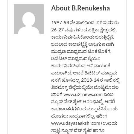
About B.Renukesha
1997-98 ನೇ ಸಾಲಿನಿಂದ, ಸರಿಸುಮಾರು
26-27 ವರ್ಷಗಳಿಂದ ಪತ್ರಿಕಾ ಕ್ಷೇತ್ರದಲ್ಲಿ
ಕಾರ್ಯನಿರ್ವಹಿಸಿಕೊಂಡು ಬರುತ್ತಿದ್ದೆನೆ.
ಬದಲಾದ ಕಾಲಘಟ್ಟಕ್ಕೆ ಅನುಗುಣವಾಗಿ
ಮುದ್ರಣ ಮಾಧ್ಯಮದ ಜೊತೆಜೊತೆಗೆ,
ಡಿಜಿಟಲ್ ಮಾಧ್ಯಮದಲ್ಲಿಯೂ
ಕಾರ್ಯನಿರ್ವಹಿಸುವ ಅನಿವಾರ್ಯತೆ
ಎದುರಾಗಿದೆ. ಆದರೆ ಡಿಜಿಟಲ್ ಮಾಧ್ಯಮ
ನನಗೆ ಹೊಸದಲ್ಲ. 2013-14 ರ ಸಾಲಿನಲ್ಲಿ
ಶಿವಮೊಗ್ಗ ಜಿಲ್ಲೆಯಲ್ಲಿಯೇ ಮೊಟ್ಟಮೊದಲ
ಬಾರಿಗೆ www.u2rnews.com ಎಂಬ
ನ್ಯೂಸ್ ವೆಬ್ ಸೈಟ್ ಆರಂಭಿಸಿದ್ದೆ. ಆದರೆ
ಕಾರಣಾಂತರಗಳಿಂದ ಮುನ್ನಡೆಸಿಕೊಂಡು
ಹೋಗಲು ಸಾಧ್ಯವಾಗಲಿಲ್ಲ. ಇದೀಗ
www.udayasaakshi.com (ಉದಯ
ಸಾಕ್ಷಿ) ನ್ಯೂಸ್ ವೆಬ್ ಸೈಟ್ ಹಾಗೂ