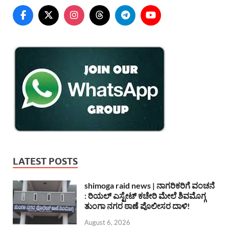
LATEST POSTS
shimoga raid news | ನಾಗರಿಕರಿಗೆ ವಂಚನೆ
: ರಿಯಲ್ ಎಸ್ಟೇಟ್ ಕಚೇರಿ ಮೇಲೆ ಶಿವಮೊಗ್ಗ
ತುಂಗಾ ನಗರ ಠಾಣೆ ಪೊಲೀಸರ ದಾಳಿ!
August 6, 2026