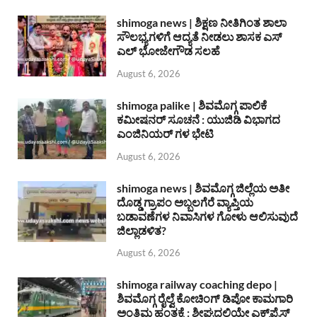
shimoga news | ಶಿಕ್ಷಣ ನೀತಿಗಿಂತ ಶಾಲಾ
ಸೌಲಭ್ಯಗಳಿಗೆ ಆದ್ಯತೆ ನೀಡಲು ಶಾಸಕ ಎಸ್
ಎಲ್ ಭೋಜೇಗೌಡ ಸಲಹೆ
August 6, 2026
shimoga palike | ಶಿವಮೊಗ್ಗ ಪಾಲಿಕೆ
ಕಮೀಷನರ್ ಸೂಚನೆ : ಯುಜಿಡಿ ವಿಭಾಗದ
ಎಂಜಿನಿಯರ್ ಗಳ ಭೇಟಿ
August 6, 2026
shimoga news | ಶಿವಮೊಗ್ಗ ಜಿಲ್ಲೆಯ ಅತೀ
ದೊಡ್ಡ ಗ್ರಾಪಂ ಅಬ್ಬಲಗೆರೆ ವ್ಯಾಪ್ತಿಯ
ಬಡಾವಣೆಗಳ ನಿವಾಸಿಗಳ ಗೋಳು ಆಲಿಸುವುದೆ
ಜಿಲ್ಲಾಡಳಿತ?
August 6, 2026
shimoga railway coaching depo |
ಶಿವಮೊಗ್ಗ ರೈಲ್ವೆ ಕೋಚಿಂಗ್ ಡಿಪೋ ಕಾಮಗಾರಿ
ಅಂತಿಮ ಹಂತಕ್ಕೆ : ಶೀಘ್ರದಲ್ಲಿಯೇ ಎಕ್ಸ್‌ಪ್ರೆಸ್