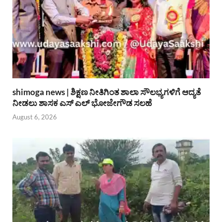
shimoga news | ಶಿಕ್ಷಣ ನೀತಿಗಿಂತ ಶಾಲಾ ಸೌಲಭ್ಯಗಳಿಗೆ ಆದ್ಯತೆ
ನೀಡಲು ಶಾಸಕ ಎಸ್ ಎಲ್ ಭೋಜೇಗೌಡ ಸಲಹೆ
August 6, 2026