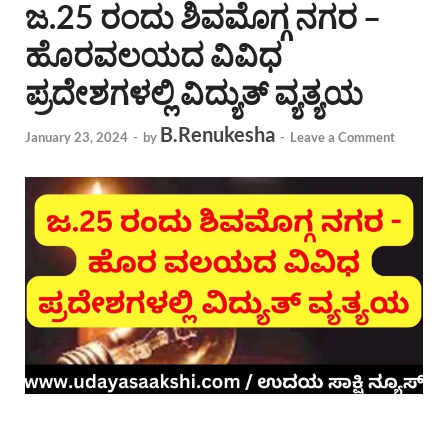
ಜ.25 ರಂದು ಶಿವಮೊಗ್ಗ ನಗರ –
ಹೊರವಲಯದ ವಿವಿಧ
ಪ್ರದೇಶಗಳಲ್ಲಿ ವಿದ್ಯುತ್ ವ್ಯತ್ಯಯ
B.Renukesha
January 23, 2024
-
by
-
Leave a Comment