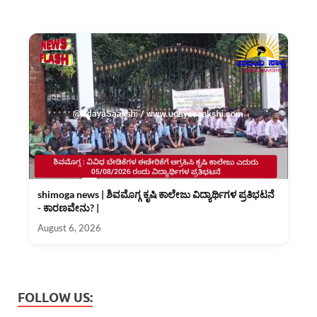
shimoga news | ಶಿವಮೊಗ್ಗ ಕೃಷಿ ಕಾಲೇಜು ವಿದ್ಯಾರ್ಥಿಗಳ ಪ್ರತಿಭಟನೆ
- ಕಾರಣವೇನು? |
August 6, 2026
FOLLOW US: