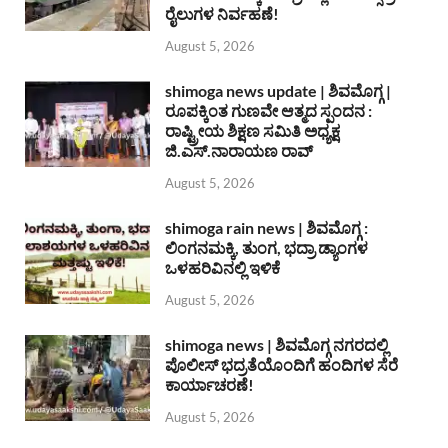
ರೈಲುಗಳ ನಿರ್ವಹಣೆ!
August 5, 2026
shimoga news update | ಶಿವಮೊಗ್ಗ |
ರೂಪಕ್ಕಿಂತ ಗುಣವೇ ಆತ್ಮದ ಸ್ಪಂದನ :
ರಾಷ್ಟ್ರೀಯ ಶಿಕ್ಷಣ ಸಮಿತಿ ಅಧ್ಯಕ್ಷ
ಜಿ.ಎಸ್.ನಾರಾಯಣ ರಾವ್
August 5, 2026
shimoga rain news | ಶಿವಮೊಗ್ಗ :
ಲಿಂಗನಮಕ್ಕಿ, ತುಂಗ, ಭದ್ರಾ ಡ್ಯಾಂಗಳ
ಒಳಹರಿವಿನಲ್ಲಿ ಇಳಿಕೆ
August 5, 2026
shimoga news | ಶಿವಮೊಗ್ಗ ನಗರದಲ್ಲಿ
ಪೊಲೀಸ್ ಭದ್ರತೆಯೊಂದಿಗೆ ಹಂದಿಗಳ ಸೆರೆ
ಕಾರ್ಯಾಚರಣೆ!
August 5, 2026