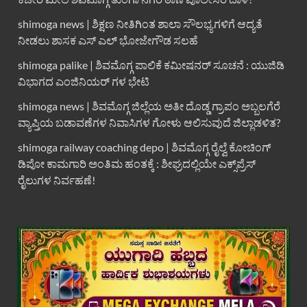
shimoga news | ಶಿಕ್ಷಣ ನೀತಿಗಿಂತ ಶಾಲಾ ಸೌಲಭ್ಯಗಳಿಗೆ ಆದ್ಯತೆ
ನೀಡಲು ಶಾಸಕ ಎಸ್ ಎಲ್ ಭೋಜೇಗೌಡ ಸಲಹೆ
shimoga palike | ಶಿವಮೊಗ್ಗ ಪಾಲಿಕೆ ಕಮೀಷನರ್ ಸೂಚನೆ : ಯುಜಿಡಿ
ವಿಭಾಗದ ಎಂಜಿನಿಯರ್ ಗಳ ಭೇಟಿ
shimoga news | ಶಿವಮೊಗ್ಗ ಜಿಲ್ಲೆಯ ಅತೀ ದೊಡ್ಡ ಗ್ರಾಪಂ ಅಬ್ಬಲಗೆರೆ
ವ್ಯಾಪ್ತಿಯ ಬಡಾವಣೆಗಳ ನಿವಾಸಿಗಳ ಗೋಳು ಆಲಿಸುವುದೆ ಜಿಲ್ಲಾಡಳಿತ?
shimoga railway coaching depo | ಶಿವಮೊಗ್ಗ ರೈಲ್ವೆ ಕೋಚಿಂಗ್
ಡಿಪೋ ಕಾಮಗಾರಿ ಅಂತಿಮ ಹಂತಕ್ಕೆ : ಶೀಘ್ರದಲ್ಲಿಯೇ ಎಕ್ಸ್‌ಪ್ರೆಸ್
ರೈಲುಗಳ ನಿರ್ವಹಣೆ!