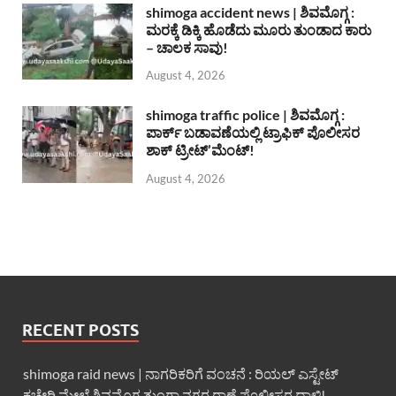
shimoga accident news | ಶಿವಮೊಗ್ಗ :
ಮರಕ್ಕೆ ಡಿಕ್ಕಿ ಹೊಡೆದು ಮೂರು ತುಂಡಾದ ಕಾರು
– ಚಾಲಕ ಸಾವು!
August 4, 2026
shimoga traffic police | ಶಿವಮೊಗ್ಗ :
ಪಾರ್ಕ್ ಬಡಾವಣೆಯಲ್ಲಿ ಟ್ರಾಫಿಕ್ ಪೊಲೀಸರ
ಶಾಕ್ ಟ್ರೀಟ್’ಮೆಂಟ್!
August 4, 2026
RECENT POSTS
shimoga raid news | ನಾಗರಿಕರಿಗೆ ವಂಚನೆ : ರಿಯಲ್ ಎಸ್ಟೇಟ್
ಕಚೇರಿ ಮೇಲೆ ಶಿವಮೊಗ್ಗ ತುಂಗಾ ನಗರ ಠಾಣೆ ಪೊಲೀಸರ ದಾಳಿ!