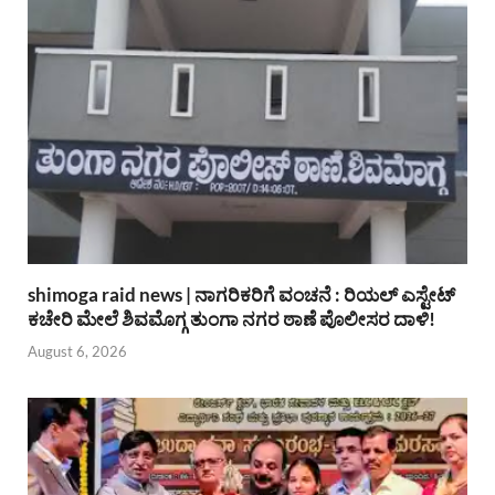
shimoga raid news | ನಾಗರಿಕರಿಗೆ ವಂಚನೆ : ರಿಯಲ್ ಎಸ್ಟೇಟ್
ಕಚೇರಿ ಮೇಲೆ ಶಿವಮೊಗ್ಗ ತುಂಗಾ ನಗರ ಠಾಣೆ ಪೊಲೀಸರ ದಾಳಿ!
August 6, 2026