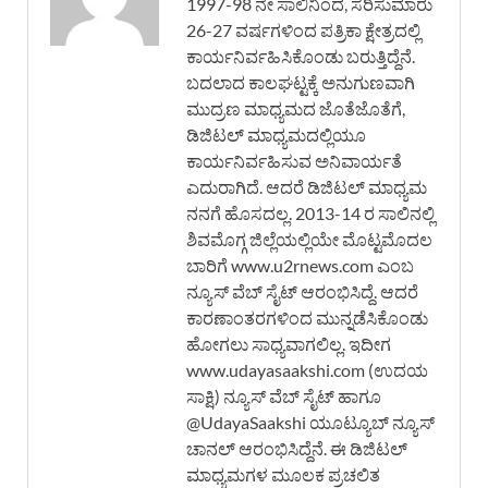
1997-98 ನೇ ಸಾಲಿನಿಂದ, ಸರಿಸುಮಾರು
26-27 ವರ್ಷಗಳಿಂದ ಪತ್ರಿಕಾ ಕ್ಷೇತ್ರದಲ್ಲಿ
ಕಾರ್ಯನಿರ್ವಹಿಸಿಕೊಂಡು ಬರುತ್ತಿದ್ದೆನೆ.
ಬದಲಾದ ಕಾಲಘಟ್ಟಕ್ಕೆ ಅನುಗುಣವಾಗಿ
ಮುದ್ರಣ ಮಾಧ್ಯಮದ ಜೊತೆಜೊತೆಗೆ,
ಡಿಜಿಟಲ್ ಮಾಧ್ಯಮದಲ್ಲಿಯೂ
ಕಾರ್ಯನಿರ್ವಹಿಸುವ ಅನಿವಾರ್ಯತೆ
ಎದುರಾಗಿದೆ. ಆದರೆ ಡಿಜಿಟಲ್ ಮಾಧ್ಯಮ
ನನಗೆ ಹೊಸದಲ್ಲ. 2013-14 ರ ಸಾಲಿನಲ್ಲಿ
ಶಿವಮೊಗ್ಗ ಜಿಲ್ಲೆಯಲ್ಲಿಯೇ ಮೊಟ್ಟಮೊದಲ
ಬಾರಿಗೆ www.u2rnews.com ಎಂಬ
ನ್ಯೂಸ್ ವೆಬ್ ಸೈಟ್ ಆರಂಭಿಸಿದ್ದೆ. ಆದರೆ
ಕಾರಣಾಂತರಗಳಿಂದ ಮುನ್ನಡೆಸಿಕೊಂಡು
ಹೋಗಲು ಸಾಧ್ಯವಾಗಲಿಲ್ಲ. ಇದೀಗ
www.udayasaakshi.com (ಉದಯ
ಸಾಕ್ಷಿ) ನ್ಯೂಸ್ ವೆಬ್ ಸೈಟ್ ಹಾಗೂ
@UdayaSaakshi ಯೂಟ್ಯೂಬ್ ನ್ಯೂಸ್
ಚಾನಲ್ ಆರಂಭಿಸಿದ್ದೆನೆ. ಈ ಡಿಜಿಟಲ್
ಮಾಧ್ಯಮಗಳ ಮೂಲಕ ಪ್ರಚಲಿತ