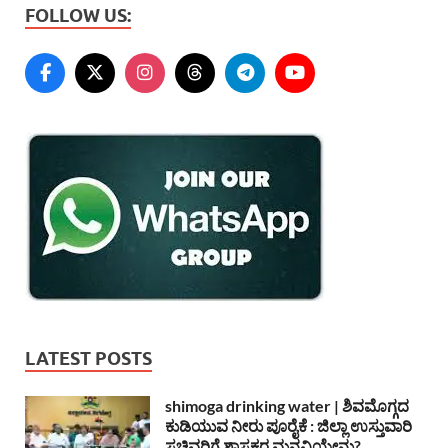
FOLLOW US:
LATEST POSTS
shimoga drinking water | ಶಿವಮೊಗ್ಗದ
ಕುಡಿಯುವ ನೀರು ಪೂರೈಕೆ : ಜಿಲ್ಲಾ ಉಸ್ತುವಾರಿ
ಸಚಿವರಿಗೆ ಶಾಸಕರ ಮನವಿಯೇನು?