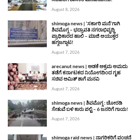
August 8, 2026
shimoga news | ‘ಸರ್ಕಾರಿ ಮನೆ’ಗಾಗಿ
ಶಿವಮೊಗ್ಗ – ಭದ್ರಾವತಿ ನಗರಾಭಿವೃದ್ದಿ
ಪ್ರಾಧಿಕಾರದ ಹಾಲಿ – ಮಾಜಿ ಆಯುಕ್ತರ
ಹಗ್ಗಜಗ್ಗಾಟ!
August 7, 2026
arecanut news | ಅಡಕೆ ಅಕ್ರಮ ಆಮದು
ತಡೆಗೆ ಕರ್ನಾಟಕದ ನಿಯೋಗದಿಂದ ಗೃಹ
ಸಚಿವ ಅಮಿತ್ ಶಾಗೆ ಮನವಿ
August 7, 2026
shimoga news | ಶಿವಮೊಗ್ಗ : ಚೋರಡಿ
ಸೇತುವೆ ಬಳಿ ಕಾರು ಪಲ್ಟಿ – 6 ಜನರಿಗೆ ಗಾಯ!
August 7, 2026
shimoga raid news | ನಾಗರಿಕರಿಗೆ ವಂಚನೆ