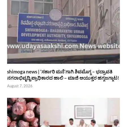
shimoga news | ‘ಸರ್ಕಾರಿ ಮನೆ’ಗಾಗಿ ಶಿವಮೊಗ್ಗ – ಭದ್ರಾವತಿ
ನಗರಾಭಿವೃದ್ದಿ ಪ್ರಾಧಿಕಾರದ ಹಾಲಿ – ಮಾಜಿ ಆಯುಕ್ತರ ಹಗ್ಗಜಗ್ಗಾಟ!
August 7, 2026