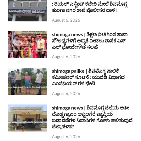
: ರಿಯಲ್ ಎಸ್ಟೇಟ್ ಕಚೇರಿ ಮೇಲೆ ಶಿವಮೊಗ್ಗ
ತುಂಗಾ ನಗರ ಠಾಣೆ ಪೊಲೀಸರ ದಾಳಿ!
August 6, 2026
shimoga news | ಶಿಕ್ಷಣ ನೀತಿಗಿಂತ ಶಾಲಾ
ಸೌಲಭ್ಯಗಳಿಗೆ ಆದ್ಯತೆ ನೀಡಲು ಶಾಸಕ ಎಸ್
ಎಲ್ ಭೋಜೇಗೌಡ ಸಲಹೆ
August 6, 2026
shimoga palike | ಶಿವಮೊಗ್ಗ ಪಾಲಿಕೆ
ಕಮೀಷನರ್ ಸೂಚನೆ : ಯುಜಿಡಿ ವಿಭಾಗದ
ಎಂಜಿನಿಯರ್ ಗಳ ಭೇಟಿ
August 6, 2026
shimoga news | ಶಿವಮೊಗ್ಗ ಜಿಲ್ಲೆಯ ಅತೀ
ದೊಡ್ಡ ಗ್ರಾಪಂ ಅಬ್ಬಲಗೆರೆ ವ್ಯಾಪ್ತಿಯ
ಬಡಾವಣೆಗಳ ನಿವಾಸಿಗಳ ಗೋಳು ಆಲಿಸುವುದೆ
ಜಿಲ್ಲಾಡಳಿತ?
August 6, 2026