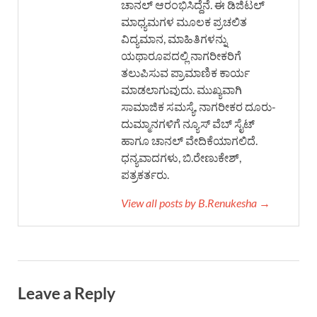
ಚಾನಲ್ ಆರಂಭಿಸಿದ್ದೆನೆ. ಈ ಡಿಜಿಟಲ್
ಮಾಧ್ಯಮಗಳ ಮೂಲಕ ಪ್ರಚಲಿತ
ವಿದ್ಯಮಾನ, ಮಾಹಿತಿಗಳನ್ನು
ಯಥಾರೂಪದಲ್ಲಿ ನಾಗರೀಕರಿಗೆ
ತಲುಪಿಸುವ ಪ್ರಾಮಾಣಿಕ ಕಾರ್ಯ
ಮಾಡಲಾಗುವುದು. ಮುಖ್ಯವಾಗಿ
ಸಾಮಾಜಿಕ ಸಮಸ್ಯೆ, ನಾಗರೀಕರ ದೂರು-
ದುಮ್ಮಾನಗಳಿಗೆ ನ್ಯೂಸ್ ವೆಬ್ ಸೈಟ್
ಹಾಗೂ ಚಾನಲ್ ವೇದಿಕೆಯಾಗಲಿದೆ.
ಧನ್ಯವಾದಗಳು, ಬಿ.ರೇಣುಕೇಶ್,
ಪತ್ರಕರ್ತರು.
View all posts by B.Renukesha →
Leave a Reply