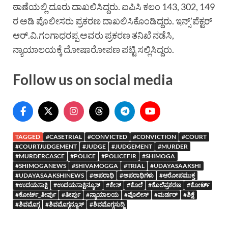
ಠಾಣೆಯಲ್ಲಿ ದೂರು ದಾಖಲಿಸಿದ್ದರು. ಐಪಿಸಿ ಕಲಂ 143, 302, 149
ರ ಅಡಿ ಪೊಲೀಸರು ಪ್ರಕರಣ ದಾಖಲಿಸಿಕೊಂಡಿದ್ದರು. ಇನ್ಸ್’ಪೆಕ್ಟರ್
ಆರ್.ವಿ.ಗಂಗಾಧರಪ್ಪ ಅವರು ಪ್ರಕರಣ ತನಿಖೆ ನಡೆಸಿ,
ನ್ಯಾಯಾಲಯಕ್ಕೆ ದೋಷಾರೋಪಣ ಪಟ್ಟಿ ಸಲ್ಲಿಸಿದ್ದರು.
Follow us on social media
TAGGED
#CASETRIAL
#CONVICTED
#CONVICTION
#COURT
#COURTJUDGEMENT
#JUDGE
#JUDGEMENT
#MURDER
#MURDERCASCE
#POLICE
#POLICEFIR
#SHIMOGA
#SHIMOGANEWS
#SHIVAMOGGA
#TRIAL
#UDAYASAAKSHI
#UDAYASAAKSHINEWS
#ಅಪರಾಧಿ
#ಅಪರಾಧಿಗಳು
#ಆರೋಪಮುಕ್ತ
#ಉದಯಸಾಕ್ಷಿ
#ಉದಯಸಾಕ್ಷಿನ್ಯೂಸ್
#ಕೇಸ್
#ಕೊಲೆ
#ಕೊಲೆಪ್ರಕರಣ
#ಕೋರ್ಟ್
#ಕೋರ್ಟ್_ತೀರ್ಪು
#ತೀರ್ಪು
#ನ್ಯಾಯಾಲಯ
#ಪೊಲೀಸ್
#ಮರ್ಡರ್
#ಶಿಕ್ಷೆ
#ಶಿವಮೊಗ್ಗ
#ಶಿವಮೊಗ್ಗನ್ಯೂಸ್
#ಶಿವಮೊಗ್ಗಸುದ್ದಿ