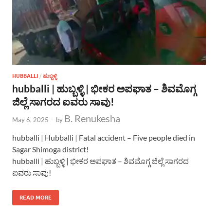
HUBBALLI
/
ಹುಬ್ಬಳ್ಳಿ
hubballi | ಹುಬ್ಬಳ್ಳಿ | ಭೀಕರ ಅಪಘಾತ – ಶಿವಮೊಗ್ಗ
ಜಿಲ್ಲೆ ಸಾಗರದ ಐವರು ಸಾವು!
B. Renukesha
May 6, 2025
-
by
hubballi | Hubballi | Fatal accident – ​​Five people died in
Sagar Shimoga district!
hubballi | ಹುಬ್ಬಳ್ಳಿ | ಭೀಕರ ಅಪಘಾತ – ಶಿವಮೊಗ್ಗ ಜಿಲ್ಲೆ ಸಾಗರದ
ಐವರು ಸಾವು!
READ MORE