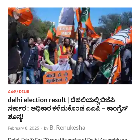
ದೆಹಲಿ / DELHI
delhi election result | ದೆಹಲಿಯಲ್ಲಿ ಬಿಜೆಪಿ
ಸರ್ಕಾರ : ಅಧಿಕಾರ ಕಳೆದುಕೊಂಡ ಎಎಪಿ – ಕಾಂಗ್ರೆಸ್
ಶೂನ್ಯ!
B. Renukesha
February 8, 2025
-
by
Delhi, Feb 8: For 70 constituencies of Delhi Assembly on