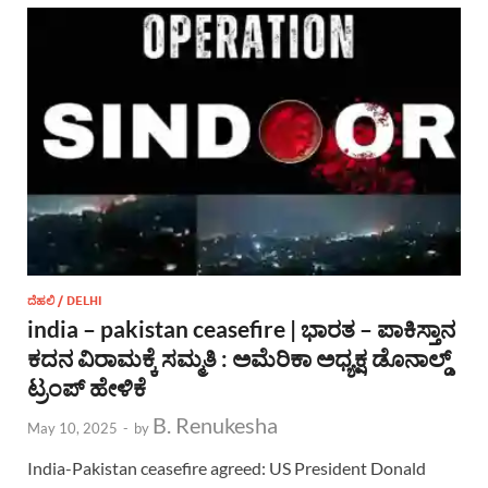
ದೆಹಲಿ / DELHI
india – pakistan ceasefire | ಭಾರತ – ಪಾಕಿಸ್ತಾನ
ಕದನ ವಿರಾಮಕ್ಕೆ ಸಮ್ಮತಿ : ಅಮೆರಿಕಾ ಅಧ್ಯಕ್ಷ ಡೊನಾಲ್ಡ್
ಟ್ರಂಪ್ ಹೇಳಿಕೆ
B. Renukesha
May 10, 2025
-
by
India-Pakistan ceasefire agreed: US President Donald