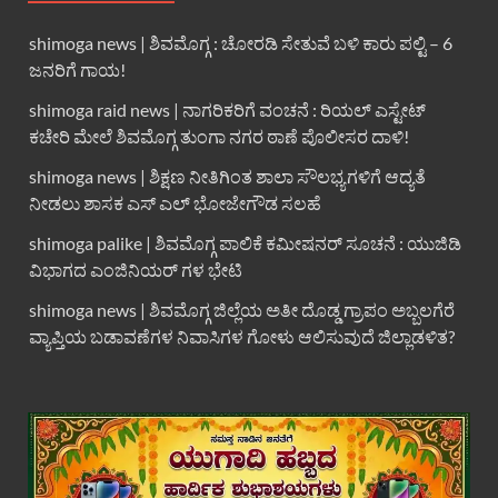
shimoga news | ಶಿವಮೊಗ್ಗ : ಚೋರಡಿ ಸೇತುವೆ ಬಳಿ ಕಾರು ಪಲ್ಟಿ – 6
ಜನರಿಗೆ ಗಾಯ!
shimoga raid news | ನಾಗರಿಕರಿಗೆ ವಂಚನೆ : ರಿಯಲ್ ಎಸ್ಟೇಟ್
ಕಚೇರಿ ಮೇಲೆ ಶಿವಮೊಗ್ಗ ತುಂಗಾ ನಗರ ಠಾಣೆ ಪೊಲೀಸರ ದಾಳಿ!
shimoga news | ಶಿಕ್ಷಣ ನೀತಿಗಿಂತ ಶಾಲಾ ಸೌಲಭ್ಯಗಳಿಗೆ ಆದ್ಯತೆ
ನೀಡಲು ಶಾಸಕ ಎಸ್ ಎಲ್ ಭೋಜೇಗೌಡ ಸಲಹೆ
shimoga palike | ಶಿವಮೊಗ್ಗ ಪಾಲಿಕೆ ಕಮೀಷನರ್ ಸೂಚನೆ : ಯುಜಿಡಿ
ವಿಭಾಗದ ಎಂಜಿನಿಯರ್ ಗಳ ಭೇಟಿ
shimoga news | ಶಿವಮೊಗ್ಗ ಜಿಲ್ಲೆಯ ಅತೀ ದೊಡ್ಡ ಗ್ರಾಪಂ ಅಬ್ಬಲಗೆರೆ
ವ್ಯಾಪ್ತಿಯ ಬಡಾವಣೆಗಳ ನಿವಾಸಿಗಳ ಗೋಳು ಆಲಿಸುವುದೆ ಜಿಲ್ಲಾಡಳಿತ?