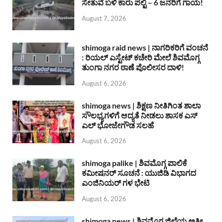
ಸೇತುವೆ ಬಳಿ ಕಾರು ಪಲ್ಟಿ – 6 ಜನರಿಗೆ ಗಾಯ!
August 7, 2026
shimoga raid news | ನಾಗರಿಕರಿಗೆ ವಂಚನೆ
: ರಿಯಲ್ ಎಸ್ಟೇಟ್ ಕಚೇರಿ ಮೇಲೆ ಶಿವಮೊಗ್ಗ
ತುಂಗಾ ನಗರ ಠಾಣೆ ಪೊಲೀಸರ ದಾಳಿ!
August 6, 2026
shimoga news | ಶಿಕ್ಷಣ ನೀತಿಗಿಂತ ಶಾಲಾ
ಸೌಲಭ್ಯಗಳಿಗೆ ಆದ್ಯತೆ ನೀಡಲು ಶಾಸಕ ಎಸ್
ಎಲ್ ಭೋಜೇಗೌಡ ಸಲಹೆ
August 6, 2026
shimoga palike | ಶಿವಮೊಗ್ಗ ಪಾಲಿಕೆ
ಕಮೀಷನರ್ ಸೂಚನೆ : ಯುಜಿಡಿ ವಿಭಾಗದ
ಎಂಜಿನಿಯರ್ ಗಳ ಭೇಟಿ
August 6, 2026
shimoga news | ಶಿವಮೊಗ್ಗ ಜಿಲ್ಲೆಯ ಅತೀ