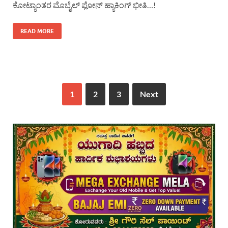
ಕೋಟ್ಯಾಂತರ ಮೊಬೈಲ್ ಫೋನ್ ಹ್ಯಾಕಿಂಗ್ ಭೀತಿ…!
READ MORE
1
2
3
Next