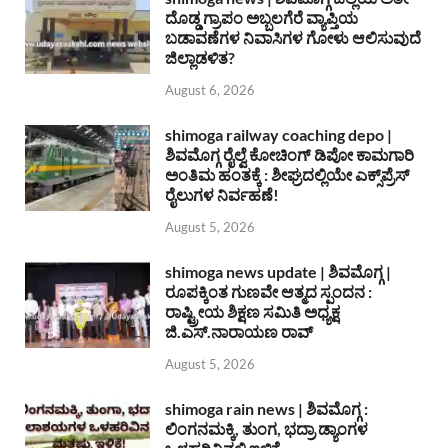
ದೊಡ್ಡ ಗ್ರಾಪಂ ಅಬ್ಬಲಗೆರೆ ವ್ಯಾಪ್ತಿಯ
ಬಡಾವಣೆಗಳ ನಿವಾಸಿಗಳ ಗೋಳು ಆಲಿಸುವುದೆ
ಜಿಲ್ಲಾಡಳಿತ?
August 6, 2026
shimoga railway coaching depo |
ಶಿವಮೊಗ್ಗ ರೈಲ್ವೆ ಕೋಚಿಂಗ್ ಡಿಪೋ ಕಾಮಗಾರಿ
ಅಂತಿಮ ಹಂತಕ್ಕೆ : ಶೀಘ್ರದಲ್ಲಿಯೇ ಎಕ್ಸ್‌ಪ್ರೆಸ್
ರೈಲುಗಳ ನಿರ್ವಹಣೆ!
August 5, 2026
shimoga news update | ಶಿವಮೊಗ್ಗ |
ರೂಪಕ್ಕಿಂತ ಗುಣವೇ ಆತ್ಮದ ಸ್ಪಂದನ :
ರಾಷ್ಟ್ರೀಯ ಶಿಕ್ಷಣ ಸಮಿತಿ ಅಧ್ಯಕ್ಷ
ಜಿ.ಎಸ್.ನಾರಾಯಣ ರಾವ್
August 5, 2026
shimoga rain news | ಶಿವಮೊಗ್ಗ :
ಲಿಂಗನಮಕ್ಕಿ, ತುಂಗ, ಭದ್ರಾ ಡ್ಯಾಂಗಳ