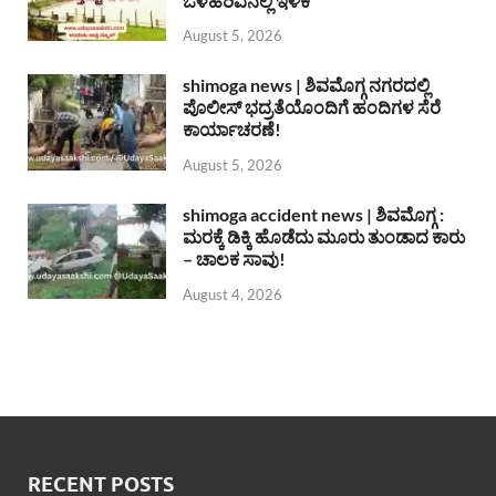
ಒಳಹರಿವಿನಲ್ಲಿ ಇಳಿಕೆ
August 5, 2026
shimoga news | ಶಿವಮೊಗ್ಗ ನಗರದಲ್ಲಿ
ಪೊಲೀಸ್ ಭದ್ರತೆಯೊಂದಿಗೆ ಹಂದಿಗಳ ಸೆರೆ
ಕಾರ್ಯಾಚರಣೆ!
August 5, 2026
shimoga accident news | ಶಿವಮೊಗ್ಗ :
ಮರಕ್ಕೆ ಡಿಕ್ಕಿ ಹೊಡೆದು ಮೂರು ತುಂಡಾದ ಕಾರು
– ಚಾಲಕ ಸಾವು!
August 4, 2026
RECENT POSTS