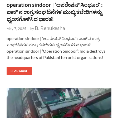
operation sindoor | ‘ಆಪರೇಷನ್ ಸಿಂಧೂರ’ :
ಪಾಕ್ ನ ಉಗ್ರ ಸಂಘಟನೆಗಳ ಮುಖ್ಯ ಕಚೇರಿಗಳನ್ನು
ಧ್ವಂಸಗೊಳಿಸಿದ ಭಾರತ!
B. Renukesha
May 7, 2025
-
by
operation sindoor | ‘ಆಪರೇಷನ್ ಸಿಂಧೂರ’ : ಪಾಕ್ ನ ಉಗ್ರ
ಸಂಘಟನೆಗಳ ಮುಖ್ಯ ಕಚೇರಿಗಳು ಧ್ವಂಸಗೊಳಿಸಿದ ಭಾರತ!
operation sindoor | ‘Operation Sindoor’: India destroys
the headquarters of Pakistani terrorist organizations!
READ MORE