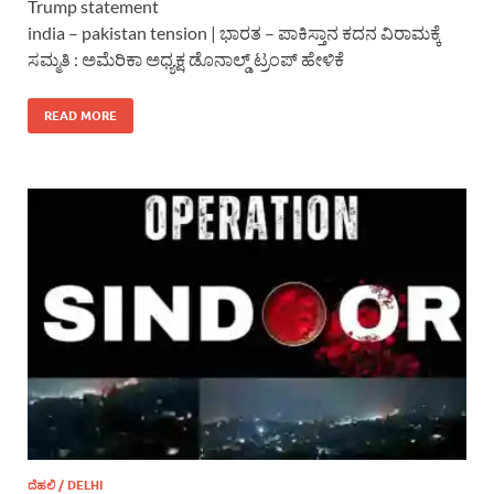
Trump statement
india – pakistan tension | ಭಾರತ – ಪಾಕಿಸ್ತಾನ ಕದನ ವಿರಾಮಕ್ಕೆ
ಸಮ್ಮತಿ : ಅಮೆರಿಕಾ ಅಧ್ಯಕ್ಷ ಡೊನಾಲ್ಡ್ ಟ್ರಂಪ್ ಹೇಳಿಕೆ
READ MORE
ದೆಹಲಿ / DELHI