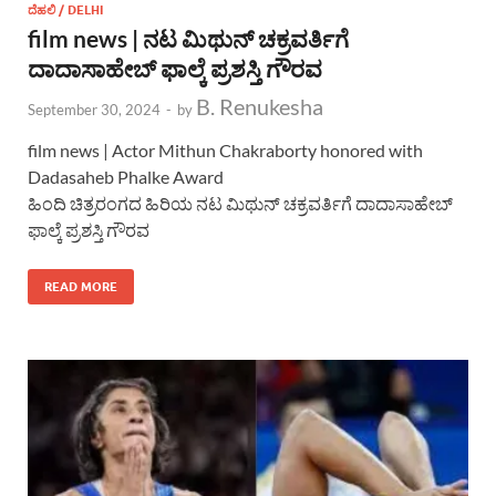
ದೆಹಲಿ / DELHI
film news | ನಟ ಮಿಥುನ್ ಚಕ್ರವರ್ತಿಗೆ
ದಾದಾಸಾಹೇಬ್ ಫಾಲ್ಕೆ ಪ್ರಶಸ್ತಿ ಗೌರವ
B. Renukesha
September 30, 2024
-
by
film news | Actor Mithun Chakraborty honored with
Dadasaheb Phalke Award
ಹಿಂದಿ ಚಿತ್ರರಂಗದ ಹಿರಿಯ ನಟ ಮಿಥುನ್ ಚಕ್ರವರ್ತಿಗೆ ದಾದಾಸಾಹೇಬ್
ಫಾಲ್ಕೆ ಪ್ರಶಸ್ತಿ ಗೌರವ
READ MORE