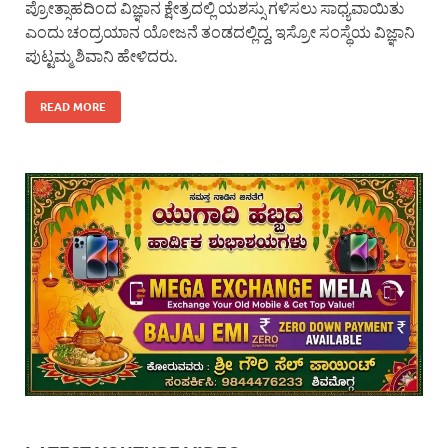
ಪ್ರೋತ್ಸಾಹದಿಂದ ವಿಜ್ಞಾನ ಕ್ಷೇತ್ರದಲ್ಲಿ ಯಶಸ್ಸು ಗಳಿಸಲು ಸಾಧ್ಯವಾಯಿತು
ಎಂದು ಚಂದ್ರಯಾನ ಯೋಜನೆ ತಂಡದಲ್ಲಿದ್ದ, ಇಸ್ರೋ ಸಂಸ್ಥೆಯ ವಿಜ್ಞಾನಿ
ಪುಟ್ಟಮ್ಮ ಶಿವಾನಿ ಹೇಳಿದರು.
READ MORE