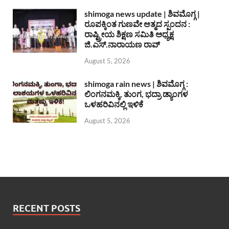
shimoga news update | ಶಿವಮೊಗ್ಗ |
ರೂಪಕ್ಕಿಂತ ಗುಣವೇ ಆತ್ಮದ ಸ್ಪಂದನ :
ರಾಷ್ಟ್ರೀಯ ಶಿಕ್ಷಣ ಸಮಿತಿ ಅಧ್ಯಕ್ಷ
ಜಿ.ಎಸ್.ನಾರಾಯಣ ರಾವ್
August 5, 2026
shimoga rain news | ಶಿವಮೊಗ್ಗ :
ಲಿಂಗನಮಕ್ಕಿ, ತುಂಗ, ಭದ್ರಾ ಡ್ಯಾಂಗಳ
ಒಳಹರಿವಿನಲ್ಲಿ ಇಳಿಕೆ
August 5, 2026
RECENT POSTS