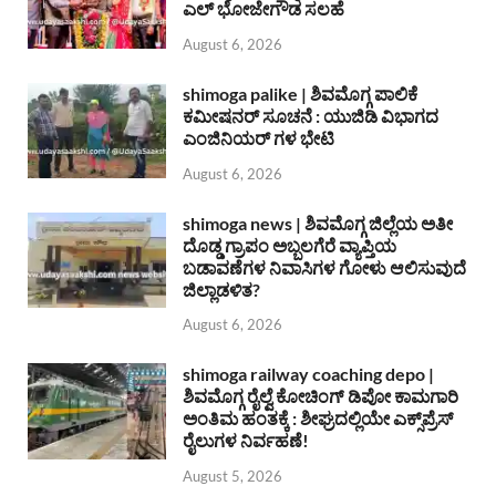
ಎಲ್ ಭೋಜೇಗೌಡ ಸಲಹೆ
August 6, 2026
shimoga palike | ಶಿವಮೊಗ್ಗ ಪಾಲಿಕೆ
ಕಮೀಷನರ್ ಸೂಚನೆ : ಯುಜಿಡಿ ವಿಭಾಗದ
ಎಂಜಿನಿಯರ್ ಗಳ ಭೇಟಿ
August 6, 2026
shimoga news | ಶಿವಮೊಗ್ಗ ಜಿಲ್ಲೆಯ ಅತೀ
ದೊಡ್ಡ ಗ್ರಾಪಂ ಅಬ್ಬಲಗೆರೆ ವ್ಯಾಪ್ತಿಯ
ಬಡಾವಣೆಗಳ ನಿವಾಸಿಗಳ ಗೋಳು ಆಲಿಸುವುದೆ
ಜಿಲ್ಲಾಡಳಿತ?
August 6, 2026
shimoga railway coaching depo |
ಶಿವಮೊಗ್ಗ ರೈಲ್ವೆ ಕೋಚಿಂಗ್ ಡಿಪೋ ಕಾಮಗಾರಿ
ಅಂತಿಮ ಹಂತಕ್ಕೆ : ಶೀಘ್ರದಲ್ಲಿಯೇ ಎಕ್ಸ್‌ಪ್ರೆಸ್
ರೈಲುಗಳ ನಿರ್ವಹಣೆ!
August 5, 2026