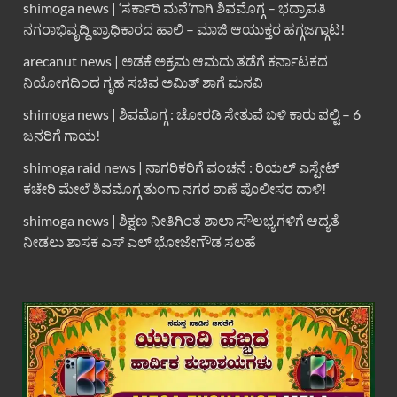
shimoga news | ‘ಸರ್ಕಾರಿ ಮನೆ’ಗಾಗಿ ಶಿವಮೊಗ್ಗ – ಭದ್ರಾವತಿ
ನಗರಾಭಿವೃದ್ದಿ ಪ್ರಾಧಿಕಾರದ ಹಾಲಿ – ಮಾಜಿ ಆಯುಕ್ತರ ಹಗ್ಗಜಗ್ಗಾಟ!
arecanut news | ಅಡಕೆ ಅಕ್ರಮ ಆಮದು ತಡೆಗೆ ಕರ್ನಾಟಕದ
ನಿಯೋಗದಿಂದ ಗೃಹ ಸಚಿವ ಅಮಿತ್ ಶಾಗೆ ಮನವಿ
shimoga news | ಶಿವಮೊಗ್ಗ : ಚೋರಡಿ ಸೇತುವೆ ಬಳಿ ಕಾರು ಪಲ್ಟಿ – 6
ಜನರಿಗೆ ಗಾಯ!
shimoga raid news | ನಾಗರಿಕರಿಗೆ ವಂಚನೆ : ರಿಯಲ್ ಎಸ್ಟೇಟ್
ಕಚೇರಿ ಮೇಲೆ ಶಿವಮೊಗ್ಗ ತುಂಗಾ ನಗರ ಠಾಣೆ ಪೊಲೀಸರ ದಾಳಿ!
shimoga news | ಶಿಕ್ಷಣ ನೀತಿಗಿಂತ ಶಾಲಾ ಸೌಲಭ್ಯಗಳಿಗೆ ಆದ್ಯತೆ
ನೀಡಲು ಶಾಸಕ ಎಸ್ ಎಲ್ ಭೋಜೇಗೌಡ ಸಲಹೆ