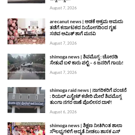
August 7, 2026
arecanut news | ಅಡಕೆ ಅಕ್ರಮ ಆಮದು
ತಡೆಗೆ ಕರ್ನಾಟಕದ ನಿಯೋಗದಿಂದ ಗೃಹ
ಸಚಿವ ಅಮಿತ್ ಶಾಗೆ ಮನವಿ
August 7, 2026
shimoga news | ಶಿವಮೊಗ್ಗ : ಚೋರಡಿ
ಸೇತುವೆ ಬಳಿ ಕಾರು ಪಲ್ಟಿ – 6 ಜನರಿಗೆ ಗಾಯ!
August 7, 2026
shimoga raid news | ನಾಗರಿಕರಿಗೆ ವಂಚನೆ
: ರಿಯಲ್ ಎಸ್ಟೇಟ್ ಕಚೇರಿ ಮೇಲೆ ಶಿವಮೊಗ್ಗ
ತುಂಗಾ ನಗರ ಠಾಣೆ ಪೊಲೀಸರ ದಾಳಿ!
August 6, 2026
shimoga news | ಶಿಕ್ಷಣ ನೀತಿಗಿಂತ ಶಾಲಾ
ಸೌಲಭ್ಯಗಳಿಗೆ ಆದ್ಯತೆ ನೀಡಲು ಶಾಸಕ ಎಸ್